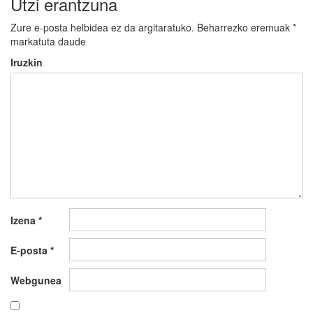
Utzi erantzuna
Zure e-posta helbidea ez da argitaratuko.
Beharrezko eremuak
*
markatuta daude
Iruzkin
Izena
*
E-posta
*
Webgunea