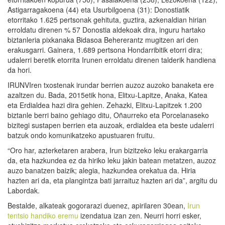
Astigarragakoena (44) eta Usurbilgoena (31): Donostiatik
etorritako 1.625 pertsonak gehituta, guztira, azkenaldian hirian
erroldatu direnen % 57 Donostia aldekoak dira, inguru hartako
biztanleria pixkanaka Bidasoa Behererantz mugitzen ari den
erakusgarri. Gainera, 1.689 pertsona Hondarribitik etorri dira;
udalerri beretik etorrita Irunen erroldatu direnen talderik handiena
da hori.
IRUNVIren txostenak irundar berrien auzoz auzoko banaketa ere
azaltzen du. Bada, 2015etik hona, Elitxu-Lapitze, Anaka, Katea
eta Erdialdea hazi dira gehien. Zehazki, Elitxu-Lapitzek 1.200
biztanle berri baino gehiago ditu, Oñaurreko eta Porcelanaseko
bizitegi sustapen berrien eta auzoak, erdialdea eta beste udalerri
batzuk ondo komunikatzeko apustuaren fruitu.
“Oro har, azterketaren arabera, Irun bizitzeko leku erakargarria
da, eta hazkundea ez da hiriko leku jakin batean metatzen, auzoz
auzo banatzen baizik; alegia, hazkundea orekatua da. Hiria
hazten ari da, eta plangintza bati jarraituz hazten ari da”, argitu du
Labordak.
Bestalde, alkateak gogorarazi duenez, apirilaren 30ean,
Irun
tentsio handiko eremu
izendatua izan zen. Neurri horri esker,