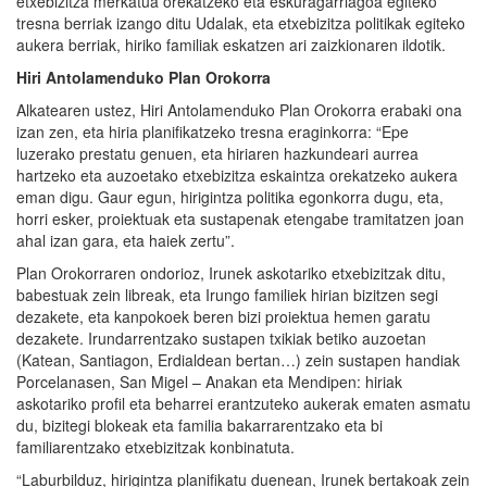
etxebizitza merkatua orekatzeko eta eskuragarriagoa egiteko
tresna berriak izango ditu Udalak, eta etxebizitza politikak egiteko
aukera berriak, hiriko familiak eskatzen ari zaizkionaren ildotik.
Hiri Antolamenduko Plan Orokorra
Alkatearen ustez, Hiri Antolamenduko Plan Orokorra erabaki ona
izan zen, eta hiria planifikatzeko tresna eraginkorra: “Epe
luzerako prestatu genuen, eta hiriaren hazkundeari aurrea
hartzeko eta auzoetako etxebizitza eskaintza orekatzeko aukera
eman digu. Gaur egun, hirigintza politika egonkorra dugu, eta,
horri esker, proiektuak eta sustapenak etengabe tramitatzen joan
ahal izan gara, eta haiek zertu”.
Plan Orokorraren ondorioz, Irunek askotariko etxebizitzak ditu,
babestuak zein libreak, eta Irungo familiek hirian bizitzen segi
dezakete, eta kanpokoek beren bizi proiektua hemen garatu
dezakete. Irundarrentzako sustapen txikiak betiko auzoetan
(Katean, Santiagon, Erdialdean bertan…) zein sustapen handiak
Porcelanasen, San Migel – Anakan eta Mendipen: hiriak
askotariko profil eta beharrei erantzuteko aukerak ematen asmatu
du, bizitegi blokeak eta familia bakarrarentzako eta bi
familiarentzako etxebizitzak konbinatuta.
“Laburbilduz, hirigintza planifikatu duenean, Irunek bertakoak zein