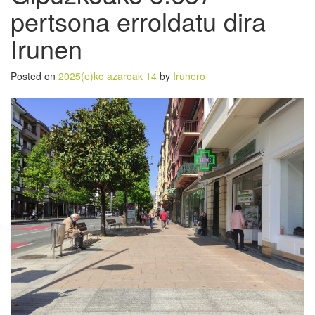
pertsona erroldatu dira
Irunen
Posted on
2025(e)ko azaroak 14
by
Irunero