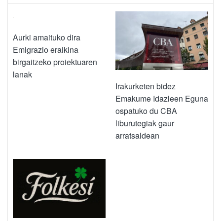
Aurki amaituko dira
Emigrazio eraikina
birgaitzeko proiektuaren
lanak
Irakurketen bidez
Emakume Idazleen Eguna
ospatuko du CBA
liburutegiak gaur
arratsaldean