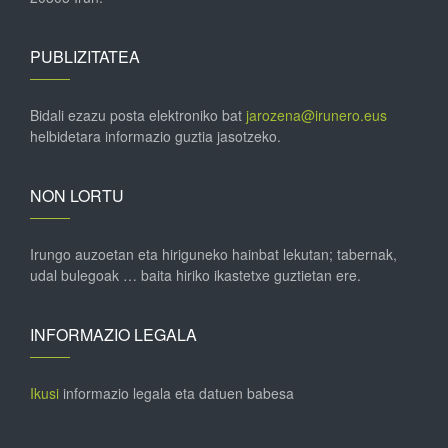
PUBLIZITATEA
Bidali ezazu posta elektroniko bat
jarozena@irunero.eus
helbidetara informazio guztia jasotzeko.
NON LORTU
Irungo auzoetan eta hiriguneko hainbat lekutan; tabernak,
udal bulegoak … baita hiriko ikastetxe guztietan ere.
INFORMAZIO LEGALA
Ikusi
informazio legala eta datuen babesa