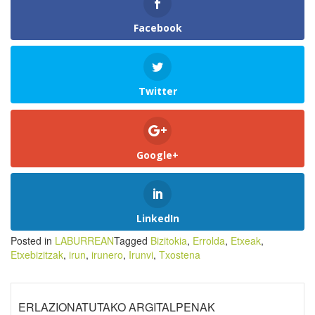
Facebook
Twitter
Google+
LinkedIn
Posted in
LABURREAN
Tagged
Bizitokia
,
Errolda
,
Etxeak
,
Etxebizitzak
,
irun
,
irunero
,
Irunvi
,
Txostena
ERLAZIONATUTAKO ARGITALPENAK