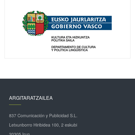
ARGITARATZAILEA
837 Comunicación y Publicidad S.L.
Letxunborro Hiribidea 100, 2 eskubi
20305 Irun.