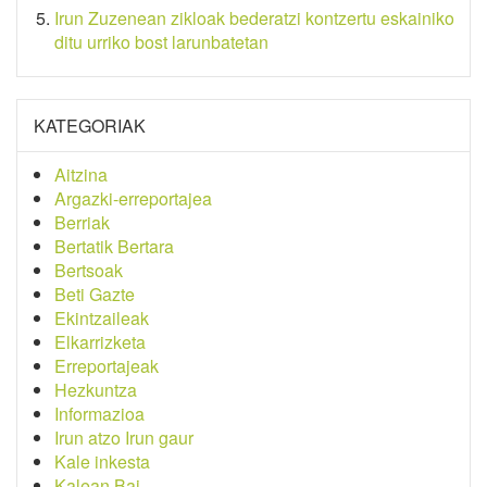
Irun Zuzenean zikloak bederatzi kontzertu eskainiko
ditu urriko bost larunbatetan
KATEGORIAK
Aitzina
Argazki-erreportajea
Berriak
Bertatik Bertara
Bertsoak
Beti Gazte
Ekintzaileak
Elkarrizketa
Erreportajeak
Hezkuntza
Informazioa
Irun atzo Irun gaur
Kale inkesta
Kalean Bai