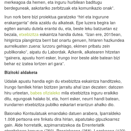
merkeagoa da hemen, eta inguru hurbilean baditugu
berdeguneak, askotariko zerbitzuak eta komunikazio onak”.
Irun nork bere bizi proiektua garatzeko “hiri eta ingurune
erakargarria” dela azaldu du alkateak. Epe luzera begira lan
egiten asmatu dutela erantsi du, eta, beste leku batzuetan ez
bezala,
etxebizitza
eskaintza handia dutea. “Izan ere, 2015ean,
hirigintza plangintza berri bat onartu genuen, hiriaren hazkundea
aurreikusten zuena: lurzoru gehiago, ekimen pribatu zein
publikorako”, aipatu du Labordak. Azkenik, alkatearen hitzetan
“gainera, apustu horri esker, Irungo inor beste alde batean bizi
behar ez izatea lortzen ari gara”.
Bizitoki aldaketa
Udalak apustu handia egin du etxebizitza eskaintza handitzeko,
Irungo familiek hirian bizitzen jarraitu ahal izan dezaten: datozen
hiru urteetan,
babes ofizialeko
mila etxebizitza inguru eraikiko
ditu, egungoak halako bi, eta, horri esker, neurri handi batean,
irundarren etxebizitza publiko eskariari erantzun ahalko dio.
Baionako Kontsulatuak emandako datuen arabera, Iparraldeko
1.008 pertsona ere finkatu dira hirian, aipatutako gipuzkoarrez
gain. Alde horretatik, azpimarratzekoa da Errenteriatik
etorritakoen kopurua (750), Pasaiakoena (258), Lezokoena (122),