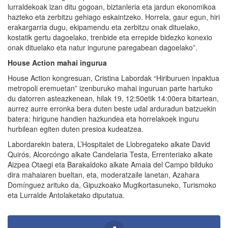
lurraldekoak izan ditu gogoan, biztanleria eta jardun ekonomikoa
hazteko eta zerbitzu gehiago eskaintzeko. Horrela, gaur egun, hiri
erakargarria dugu, ekipamendu eta zerbitzu onak dituelako,
kostatik gertu dagoelako, trenbide eta errepide bidezko konexio
onak dituelako eta natur ingurune paregabean dagoelako”.
House Action mahai ingurua
House Action kongresuan, Cristina Labordak “Hiriburuen inpaktua
metropoli eremuetan” izenburuko mahai inguruan parte hartuko
du datorren asteazkenean, hilak 19, 12:50etik 14:00era bitartean,
aurrez aurre erronka bera duten beste udal arduradun batzuekin
batera: hirigune handien hazkundea eta horrelakoek inguru
hurbilean egiten duten presioa kudeatzea.
Labordarekin batera, L’Hospitalet de Llobregateko alkate David
Quirós, Alcorcóngo alkate Candelaria Testa, Errenteriako alkate
Aizpea Otaegi eta Barakaldoko alkate Amaia del Campo bilduko
dira mahaiaren bueltan, eta, moderatzaile lanetan, Azahara
Domínguez arituko da, Gipuzkoako Mugikortasuneko, Turismoko
eta Lurralde Antolaketako diputatua.