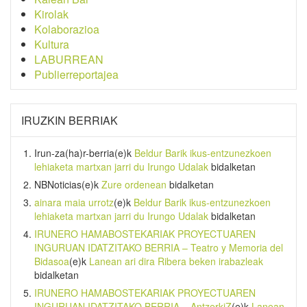
Kirolak
Kolaborazioa
Kultura
LABURREAN
Publierreportajea
IRUZKIN BERRIAK
Irun-za(ha)r-berria
(e)k
Beldur Barik ikus-entzunezkoen
lehiaketa martxan jarri du Irungo Udalak
bidalketan
NBNoticias
(e)k
Zure ordenean
bidalketan
ainara maia urrotz
(e)k
Beldur Barik ikus-entzunezkoen
lehiaketa martxan jarri du Irungo Udalak
bidalketan
IRUNERO HAMABOSTEKARIAK PROYECTUAREN
INGURUAN IDATZITAKO BERRIA – Teatro y Memoria del
Bidasoa
(e)k
Lanean ari dira Ribera beken irabazleak
bidalketan
IRUNERO HAMABOSTEKARIAK PROYECTUAREN
INGURUAN IDATZITAKO BERRIA – AntzerkiZ
(e)k
Lanean