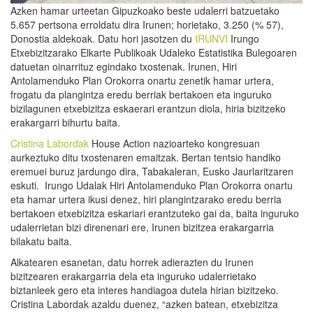
Azken hamar urteetan Gipuzkoako beste udalerri batzuetako
5.657 pertsona erroldatu dira Irunen; horietako, 3.250 (% 57),
Donostia aldekoak. Datu hori jasotzen du
IRUNVI
Irungo
Etxebizitzarako Elkarte Publikoak Udaleko Estatistika Bulegoaren
datuetan oinarrituz egindako txostenak. Irunen, Hiri
Antolamenduko Plan Orokorra onartu zenetik hamar urtera,
frogatu da plangintza eredu berriak bertakoen eta inguruko
bizilagunen etxebizitza eskaerari erantzun diola, hiria bizitzeko
erakargarri bihurtu baita.
Cristina Labordak
House Action nazioarteko kongresuan
aurkeztuko ditu txostenaren emaitzak. Bertan tentsio handiko
eremuei buruz jardungo dira, Tabakaleran, Eusko Jaurlaritzaren
eskuti. Irungo Udalak Hiri Antolamenduko Plan Orokorra onartu
eta hamar urtera ikusi denez, hiri plangintzarako eredu berria
bertakoen etxebizitza eskariari erantzuteko gai da, baita inguruko
udalerrietan bizi direnenari ere, Irunen bizitzea erakargarria
bilakatu baita.
Alkatearen esanetan, datu horrek adierazten du Irunen
bizitzearen erakargarria dela eta inguruko udalerrietako
biztanleek gero eta interes handiagoa dutela hirian bizitzeko.
Cristina Labordak azaldu duenez, “azken batean, etxebizitza