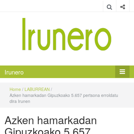
Irunero
Irungo euskarazko aldizkaria
Irunero
Home
/
LABURREAN
/
Azken hamarkadan Gipuzkoako 5.657 pertsona erroldatu
dira Irunen
Azken hamarkadan
Gipuzkoako 5.657