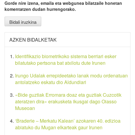
Gorde nire izena, emaila eta webgunea bilatzaile honetan
komentatzen dudan hurrengorako.
AZKEN BIDALKETAK
Identifikazio biometrikoko sistema berriari esker
bilatutako pertsona bat atxilotu dute Irunen
Irungo Udalak errepideetako lanak modu ordenatuan
antolatzeko eskatu dio Aldundiari
«Bide guztiak Erromara doaz eta guztiak Cuzcotik
ateratzen dira» erakusketa ikusgai dago Oiasso
Museoan
‘Braderie – Merkatu Kalean’ azokaren 40. edizioa
abiatuko du Mugan elkarteak gaur Irunen