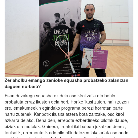
Ze
r
aholku emango zenioke squash
a
probatzeko zalantza
n
dagoen norbaiti?
Esan dezakegu squasha ez dela oso kirol zaila eta behin
probatuta erraz ikusten dela hori. Horixe ikusi zuten, hain zuzen
ere, emakumeekin egindako programa berezi horretan parte
hartu zutenek. Kanpotik ikusita atzera bota zaitzake, oso kirol
azkarra delako. Dena den, errebote ezberdineko pilotak daude,
biziak eta motelak. Gainera, frontoi itxi batean jokatzen denez,
tenisetik, erremontetik edo pilotatik datozen jokalariak oso ondo