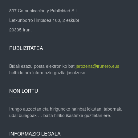
837 Comunicación y Publicidad S.L.
Letxunborro Hiribidea 100, 2 eskubi
20305 Irun.
PUBLIZITATEA
Bidali ezazu posta elektroniko bat
jarozena@irunero.eus
helbidetara informazio guztia jasotzeko.
NON LORTU
Irungo auzoetan eta hiriguneko hainbat lekutan; tabernak,
udal bulegoak … baita hiriko ikastetxe guztietan ere.
INFORMAZIO LEGALA