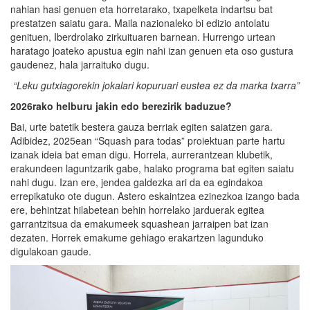
nahian hasi genuen eta horretarako, txapelketa indartsu bat
prestatzen saiatu gara. Maila nazionaleko bi edizio antolatu
genituen, Iberdrolako zirkuituaren barnean. Hurrengo urtean
haratago joateko apustua egin nahi izan genuen eta oso gustura
gaudenez, hala jarraituko dugu.
“Leku gutxiagorekin jokalari kopurua
ri eustea ez da marka txarra
”
2026rako helburu
jakin
edo berezirik
ba
duzue?
Bai, urte batetik bestera gauza berriak egiten saiatzen gara.
Adibidez, 2025ean “Squash para todas” proiektuan parte hartu
izanak ideia bat eman digu. Horrela, aurrerantzean klubetik,
erakundeen laguntzarik gabe, halako programa bat egiten saiatu
nahi dugu. Izan ere, jendea galdezka ari da ea egindakoa
errepikatuko ote dugun. Astero eskaintzea ezinezkoa izango bada
ere, behintzat hilabetean behin horrelako jarduerak egitea
garrantzitsua da emakumeek squashean jarraipen bat izan
dezaten. Horrek emakume gehiago erakartzen lagunduko
digulakoan gaude.