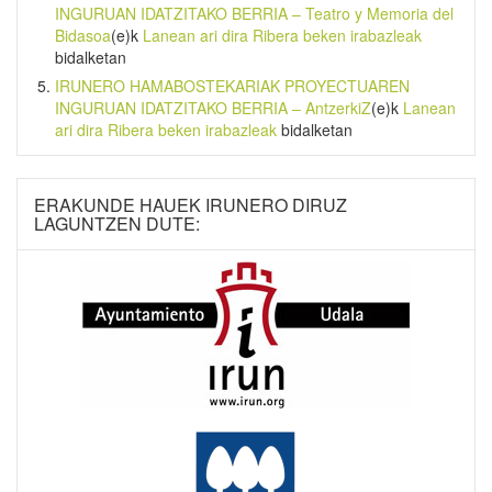
INGURUAN IDATZITAKO BERRIA – Teatro y Memoria del
Bidasoa
(e)k
Lanean ari dira Ribera beken irabazleak
bidalketan
IRUNERO HAMABOSTEKARIAK PROYECTUAREN
INGURUAN IDATZITAKO BERRIA – AntzerkiZ
(e)k
Lanean
ari dira Ribera beken irabazleak
bidalketan
ERAKUNDE HAUEK IRUNERO DIRUZ
LAGUNTZEN DUTE: