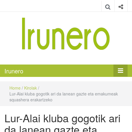
Irunero
Irungo euskarazko aldizkaria
Irunero
Home
/
Kirolak
/
Lur-Alai kluba gogotik ari da lanean gazte eta emakumeak
squashera erakartzeko
Lur-Alai kluba gogotik ari
da lanean gazte eta