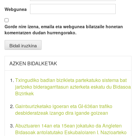
Webgunea
Gorde nire izena, emaila eta webgunea bilatzaile honetan
komentatzen dudan hurrengorako.
AZKEN BIDALKETAK
Txingudiko badian bizikleta partekatuko sistema bat
jartzeko bideragarritasun azterketa eskatu du Bidasoa
Bizirikek
Gaintxurizketako igoeran eta GI-636an trafiko
desbideratzeak izango dira igande goizean
Abuztuaren 14an eta 15ean jokatuko da Angleten
Bidasoak antolatutako Eskubaloiaren I. Nazioarteko