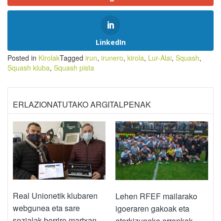
LinkedIn
Posted in
Kirolak
Tagged
irun
,
irunero
,
kirola
,
Lur-Alai
,
Squash
,
Squash kluba
,
Squash pista
ERLAZIONATUTAKO ARGITALPENAK
Real Unionetik klubaren
Lehen RFEF mailarako
webgunea eta sare
igoeraren gakoak eta
sozialak berriro martxan
etorkizuneko erronkak