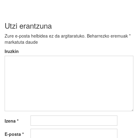
Utzi erantzuna
Zure e-posta helbidea ez da argitaratuko.
Beharrezko eremuak
*
markatuta daude
Iruzkin
Izena
*
E-posta
*