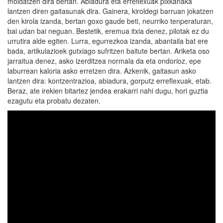
moldatzen dira bertan. Abiadura eta erreflexuak pixkanaka
lantzen diren gaitasunak dira. Gainera, kiroldegi barruan jokatzen
den kirola izanda, bertan goxo gaude beti, neurriko tenperaturan,
bai udan bai neguan. Bestetik, eremua itxia denez, pilotak ez du
urrutira alde egiten. Lurra, egurrezkoa izanda, abantaila bat ere
bada, artikulazioek gutxiago sufritzen baitute bertan. Ariketa oso
jarraitua denez, asko izerditzea normala da eta ondorioz, epe
laburrean kaloria asko erretzen dira. Azkenik, gaitasun asko
lantzen dira: kontzentrazioa, abiadura, gorputz erreflexuak, etab.
Beraz, ate irekien bitartez jendea erakarri nahi dugu, hori guztia
ezagutu eta probatu dezaten.