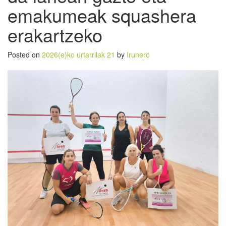
emakumeak squashera
erakartzeko
Posted on
2026(e)ko urtarrilak 21
by
Irunero