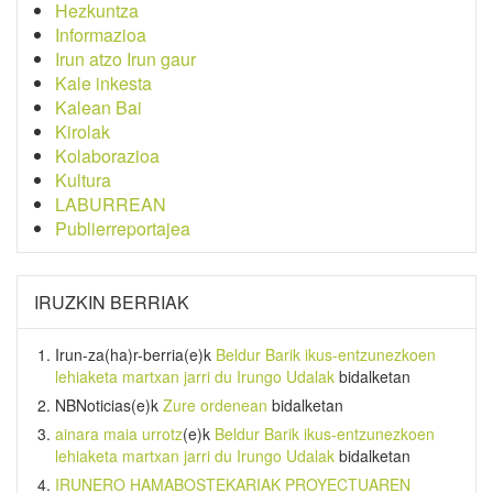
Hezkuntza
Informazioa
Irun atzo Irun gaur
Kale inkesta
Kalean Bai
Kirolak
Kolaborazioa
Kultura
LABURREAN
Publierreportajea
IRUZKIN BERRIAK
Irun-za(ha)r-berria
(e)k
Beldur Barik ikus-entzunezkoen
lehiaketa martxan jarri du Irungo Udalak
bidalketan
NBNoticias
(e)k
Zure ordenean
bidalketan
ainara maia urrotz
(e)k
Beldur Barik ikus-entzunezkoen
lehiaketa martxan jarri du Irungo Udalak
bidalketan
IRUNERO HAMABOSTEKARIAK PROYECTUAREN