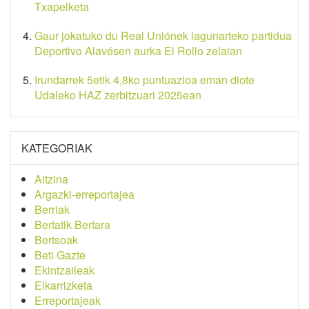
Txapelketa
Gaur jokatuko du Real Uniónek lagunarteko partidua
Deportivo Alavésen aurka El Rollo zelaian
Irundarrek 5etik 4,8ko puntuazioa eman diote
Udaleko HAZ zerbitzuari 2025ean
KATEGORIAK
Aitzina
Argazki-erreportajea
Berriak
Bertatik Bertara
Bertsoak
Beti Gazte
Ekintzaileak
Elkarrizketa
Erreportajeak