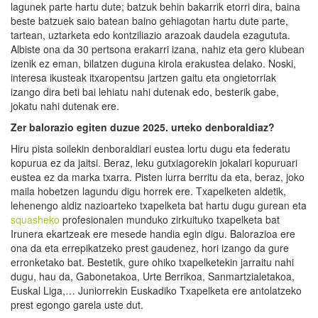
lagunek parte hartu dute; batzuk behin bakarrik etorri dira, baina
beste batzuek saio batean baino gehiagotan hartu dute parte,
tartean, uztarketa edo kontziliazio arazoak daudela ezagututa.
Albiste ona da 30 pertsona erakarri izana, nahiz eta gero klubean
izenik ez eman, bilatzen duguna kirola erakustea delako. Noski,
interesa ikusteak itxaropentsu jartzen gaitu eta ongietorriak
izango dira beti bai lehiatu nahi dutenak edo, besterik gabe,
jokatu nahi dutenak ere.
Zer balorazio egiten duzue 2025. urteko denboraldiaz?
Hiru pista soilekin denboraldiari eustea lortu dugu eta federatu
kopurua ez da jaitsi. Beraz, leku gutxiagorekin jokalari kopuruari
eustea ez da marka txarra. Pisten lurra berritu da eta, beraz, joko
maila hobetzen lagundu digu horrek ere. Txapelketen aldetik,
lehenengo aldiz nazioarteko txapelketa bat hartu dugu gurean eta
squasheko
profesionalen munduko zirkuituko txapelketa bat
Irunera ekartzeak ere mesede handia egin digu. Balorazioa ere
ona da eta errepikatzeko prest gaudenez, hori izango da gure
erronketako bat. Bestetik, gure ohiko txapelketekin jarraitu nahi
dugu, hau da, Gabonetakoa, Urte Berrikoa, Sanmartzialetakoa,
Euskal Liga,… Juniorrekin Euskadiko Txapelketa ere antolatzeko
prest egongo garela uste dut.