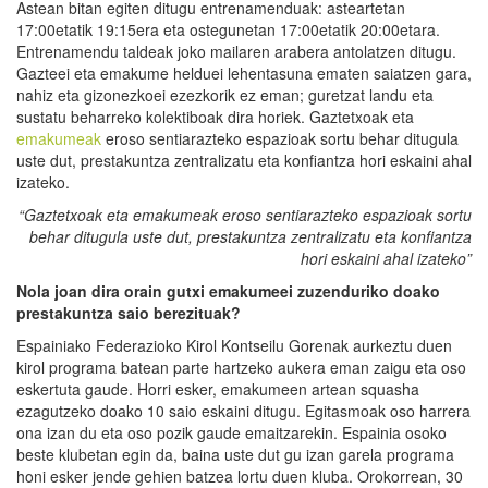
Astean bitan egiten ditugu entrenamenduak: asteartetan
17:00etatik 19:15era eta ostegunetan 17:00etatik 20:00etara.
Entrenamendu taldeak joko mailaren arabera antolatzen ditugu.
Gazteei eta emakume helduei lehentasuna ematen saiatzen gara,
nahiz eta gizonezkoei ezezkorik ez eman; guretzat landu eta
sustatu beharreko kolektiboak dira horiek. Gaztetxoak eta
emakumeak
eroso sentiarazteko espazioak sortu behar ditugula
uste dut, prestakuntza zentralizatu eta konfiantza hori eskaini ahal
izateko.
“
Gaztetxoak eta emakumeak eroso sentiarazteko espazioak sortu
behar ditugula uste dut, prestakuntza zentralizatu eta konfiantza
hori eskaini ahal izateko
”
Nola joan dira orain gutxi emakumeei zuzenduriko doako
prestakuntza saio berezituak?
Espainiako Federazioko Kirol Kontseilu Gorenak aurkeztu duen
kirol programa batean parte hartzeko aukera eman zaigu eta oso
eskertuta gaude. Horri esker, emakumeen artean squasha
ezagutzeko doako 10 saio eskaini ditugu. Egitasmoak oso harrera
ona izan du eta oso pozik gaude emaitzarekin. Espainia osoko
beste klubetan egin da, baina uste dut gu izan garela programa
honi esker jende gehien batzea lortu duen kluba. Orokorrean, 30