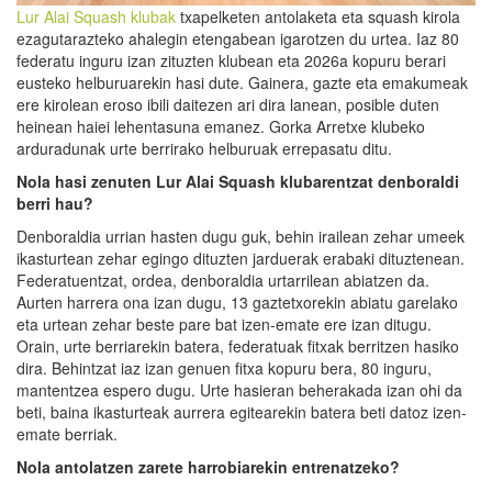
Lur Alai Squash klubak
txapelketen antolaketa eta squash kirola
ezagutarazteko ahalegin etengabean igarotzen du urtea. Iaz 80
federatu inguru izan zituzten klubean eta 2026a kopuru berari
eusteko helburuarekin hasi dute. Gainera, gazte eta emakumeak
ere kirolean eroso ibili daitezen ari dira lanean, posible duten
heinean haiei lehentasuna emanez. Gorka Arretxe klubeko
arduradunak urte berrirako helburuak errepasatu ditu.
Nola hasi zenuten Lur Alai Squash klubarentzat
denboraldi
berri hau?
Denboraldia urrian hasten dugu guk, behin irailean zehar umeek
ikasturtean zehar egingo dituzten jarduerak erabaki dituztenean.
Federatuentzat, ordea, denboraldia urtarrilean abiatzen da.
Aurten harrera ona izan dugu, 13 gaztetxorekin abiatu garelako
eta urtean zehar beste pare bat izen-emate ere izan ditugu.
Orain, urte berriarekin batera, federatuak fitxak berritzen hasiko
dira. Behintzat iaz izan genuen fitxa kopuru bera, 80 inguru,
mantentzea espero dugu. Urte hasieran beherakada izan ohi da
beti, baina ikasturteak aurrera egitearekin batera beti datoz izen-
emate berriak.
Nola antolatzen zarete harrobiarekin entrenatzeko?