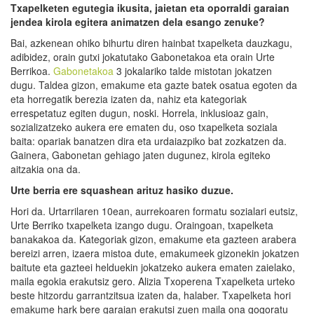
Txapelketen egutegia ikusita, jaietan eta oporraldi garaian
jende
a
kirola egitera animatzen
dela esango zenuke
?
Bai, azkenean ohiko bihurtu diren hainbat txapelketa dauzkagu,
adibidez, orain gutxi jokatutako Gabonetakoa eta orain Urte
Berrikoa.
Gabonetakoa
3 jokalariko talde mistotan jokatzen
dugu. Taldea gizon, emakume eta gazte batek osatua egoten da
eta horregatik berezia izaten da, nahiz eta kategoriak
errespetatuz egiten dugun, noski. Horrela, inklusioaz gain,
sozializatzeko aukera ere ematen du, oso txapelketa soziala
baita: opariak banatzen dira eta urdaiazpiko bat zozkatzen da.
Gainera, Gabonetan gehiago jaten dugunez, kirola egiteko
aitzakia ona da.
Urte berria
ere
squashean arituz hasiko duzue.
Hori da. Urtarrilaren 10ean, aurrekoaren formatu sozialari eutsiz,
Urte Berriko txapelketa izango dugu. Oraingoan, txapelketa
banakakoa da. Kategoriak gizon, emakume eta gazteen arabera
bereizi arren, izaera mistoa dute, emakumeek gizonekin jokatzen
baitute eta gazteei helduekin jokatzeko aukera ematen zaielako,
maila egokia erakutsiz gero. Alizia Txoperena Txapelketa urteko
beste hitzordu garrantzitsua izaten da, halaber. Txapelketa hori
emakume hark bere garaian erakutsi zuen maila ona gogoratu