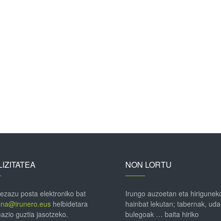
IZITATEA
NON LORTU
 ezazu posta elektroniko bat
Irungo auzoetan eta hirigunek
ena@irunero.eus
helbidetara
hainbat lekutan; tabernak, uda
azio guztia jasotzeko.
bulegoak … baita hiriko