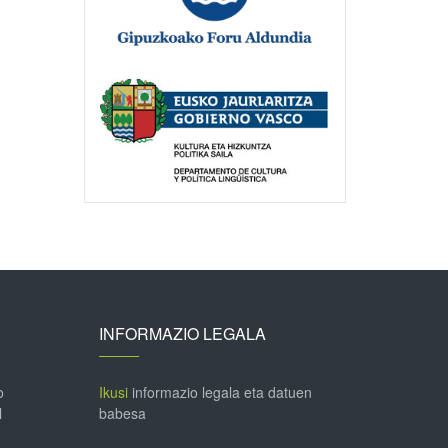
INFORMAZIO LEGALA
o
Ikusi
informazio legala eta datuen
l
babesa