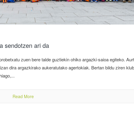
a sendotzen ari da
obetxatu zuen bere talde guztiekin ohiko argazki-saioa egiteko. Aur
izan dira argazkirako aukeratutako agertokiak. Bertan bildu ziren klu
iago,...
Read More