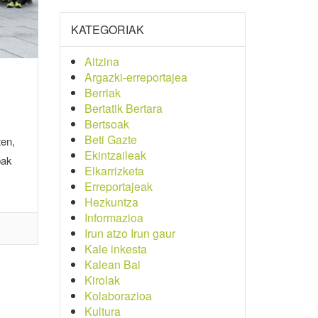
KATEGORIAK
Aitzina
Argazki-erreportajea
Berriak
Bertatik Bertara
Bertsoak
Beti Gazte
ten,
Ekintzaileak
bak
Elkarrizketa
Erreportajeak
Hezkuntza
Informazioa
Irun atzo Irun gaur
Kale inkesta
Kalean Bai
Kirolak
Kolaborazioa
Kultura