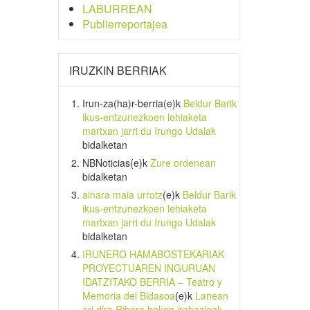
LABURREAN
Publierreportajea
IRUZKIN BERRIAK
Irun-za(ha)r-berria
(e)k
Beldur Barik
ikus-entzunezkoen lehiaketa
martxan jarri du Irungo Udalak
bidalketan
NBNoticias
(e)k
Zure ordenean
bidalketan
ainara maia urrotz
(e)k
Beldur Barik
ikus-entzunezkoen lehiaketa
martxan jarri du Irungo Udalak
bidalketan
IRUNERO HAMABOSTEKARIAK
PROYECTUAREN INGURUAN
IDATZITAKO BERRIA – Teatro y
Memoria del Bidasoa
(e)k
Lanean
ari dira Ribera beken irabazleak