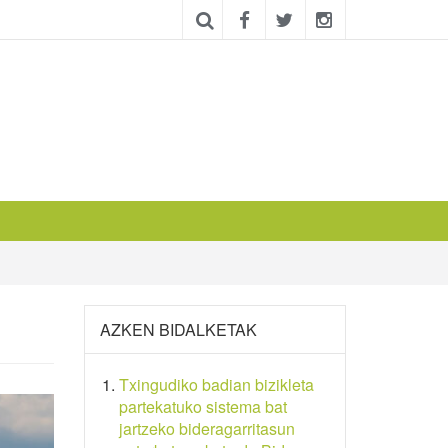
AZKEN BIDALKETAK
Txingudiko badian bizikleta
partekatuko sistema bat
jartzeko bideragarritasun