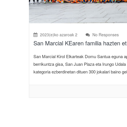
2023(e)ko azaroak 2
No Responses
San Marcial KEaren familia hazten et
San Marcial Kirol Elkarteak Domu Santua eguna apr
berrikuntza gisa, San Juan Plaza eta Irungo Udala 
kategoria ezberdinetan dituen 300 jokalari baino geh