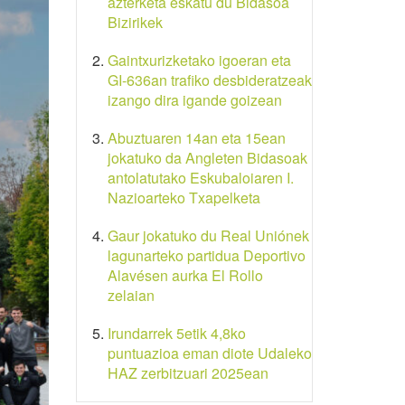
azterketa eskatu du Bidasoa
Bizirikek
Gaintxurizketako igoeran eta
GI-636an trafiko desbideratzeak
izango dira igande goizean
Abuztuaren 14an eta 15ean
jokatuko da Angleten Bidasoak
antolatutako Eskubaloiaren I.
Nazioarteko Txapelketa
Gaur jokatuko du Real Uniónek
lagunarteko partidua Deportivo
Alavésen aurka El Rollo
zelaian
Irundarrek 5etik 4,8ko
puntuazioa eman diote Udaleko
HAZ zerbitzuari 2025ean