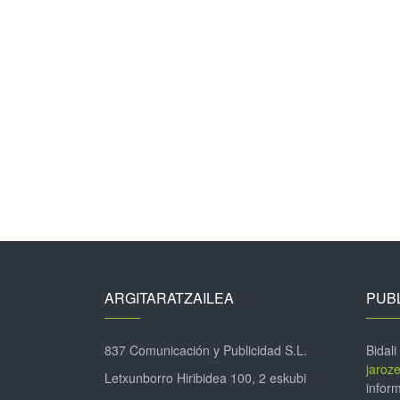
ARGITARATZAILEA
PUBL
837 Comunicación y Publicidad S.L.
Bidali
jaroz
Letxunborro Hiribidea 100, 2 eskubi
inform