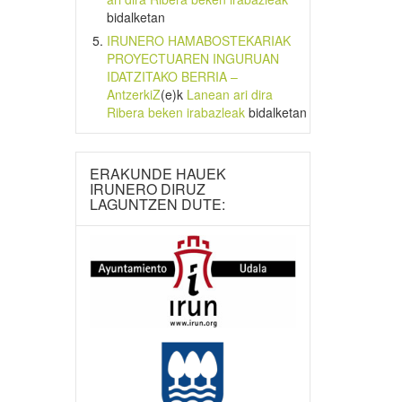
bidalketan
IRUNERO HAMABOSTEKARIAK
PROYECTUAREN INGURUAN
IDATZITAKO BERRIA –
AntzerkiZ
(e)k
Lanean ari dira
Ribera beken irabazleak
bidalketan
ERAKUNDE HAUEK
IRUNERO DIRUZ
LAGUNTZEN DUTE: