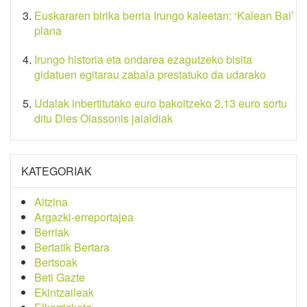
Euskararen birika berria Irungo kaleetan: ‘Kalean Bai’
plana
Irungo historia eta ondarea ezagutzeko bisita
gidatuen egitarau zabala prestatuko da udarako
Udalak inbertitutako euro bakoitzeko 2,13 euro sortu
ditu Dies Oiassonis jaialdiak
KATEGORIAK
Aitzina
Argazki-erreportajea
Berriak
Bertatik Bertara
Bertsoak
Beti Gazte
Ekintzaileak