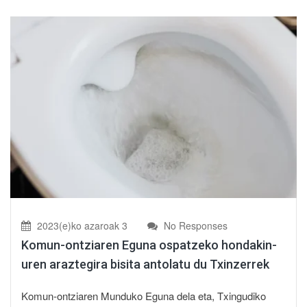
2023(e)ko azaroak 3
No Responses
Komun-ontziaren Eguna ospatzeko hondakin-
uren araztegira bisita antolatu du Txinzerrek
Komun-ontziaren Munduko Eguna dela eta, Txingudiko