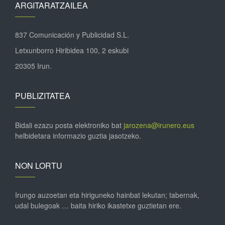
ARGITARATZAILEA
837 Comunicación y Publicidad S.L.
Letxunborro Hiribidea 100, 2 eskubi
20305 Irun.
PUBLIZITATEA
Bidali ezazu posta elektroniko bat
jarozena@irunero.eus
helbidetara informazio guztia jasotzeko.
NON LORTU
Irungo auzoetan eta hiriguneko hainbat lekutan; tabernak,
udal bulegoak … baita hiriko ikastetxe guztietan ere.