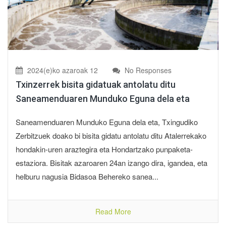
2024(e)ko azaroak 12
No Responses
Txinzerrek bisita gidatuak antolatu ditu
Saneamenduaren Munduko Eguna dela eta
Saneamenduaren Munduko Eguna dela eta, Txingudiko
Zerbitzuek doako bi bisita gidatu antolatu ditu Atalerrekako
hondakin-uren araztegira eta Hondartzako punpaketa-
estaziora. Bisitak azaroaren 24an izango dira, igandea, eta
helburu nagusia Bidasoa Behereko sanea...
Read More