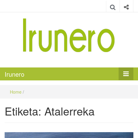
Irunero
Irungo euskarazko aldizkaria
Irunero
Home
/
Etiketa:
Atalerreka