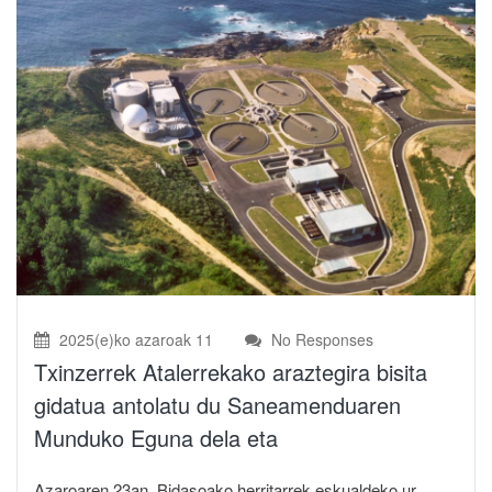
2025(e)ko azaroak 11
No Responses
Txinzerrek Atalerrekako araztegira bisita
gidatua antolatu du Saneamenduaren
Munduko Eguna dela eta
Azaroaren 23an, Bidasoako herritarrek eskualdeko ur