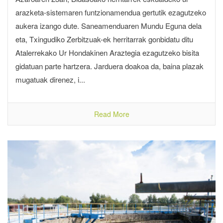
arazketa-sistemaren funtzionamendua gertutik ezagutzeko
aukera izango dute. Saneamenduaren Mundu Eguna dela
eta, Txingudiko Zerbitzuak-ek herritarrak gonbidatu ditu
Atalerrekako Ur Hondakinen Araztegia ezagutzeko bisita
gidatuan parte hartzera. Jarduera doakoa da, baina plazak
mugatuak direnez, i...
Read More