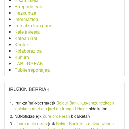
Elkarrizketa
Erreportajeak
Hezkuntza
Informazioa
Irun atzo Irun gaur
Kale inkesta
Kalean Bai
Kirolak
Kolaborazioa
Kultura
LABURREAN
Publierreportajea
IRUZKIN BERRIAK
Irun-za(ha)r-berria
(e)k
Beldur Barik ikus-entzunezkoen
lehiaketa martxan jarri du Irungo Udalak
bidalketan
NBNoticias
(e)k
Zure ordenean
bidalketan
ainara maia urrotz
(e)k
Beldur Barik ikus-entzunezkoen