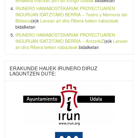
lehiaketa martxan jarri du Irungo Udalak
bidalketan
IRUNERO HAMABOSTEKARIAK PROYECTUAREN
INGURUAN IDATZITAKO BERRIA – Teatro y Memoria del
Bidasoa
(e)k
Lanean ari dira Ribera beken irabazleak
bidalketan
IRUNERO HAMABOSTEKARIAK PROYECTUAREN
INGURUAN IDATZITAKO BERRIA – AntzerkiZ
(e)k
Lanean
ari dira Ribera beken irabazleak
bidalketan
ERAKUNDE HAUEK IRUNERO DIRUZ
LAGUNTZEN DUTE: