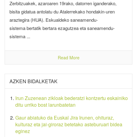
Zerbitzuakek, azaroaren 19rako, datorren iganderako,
bisita gidatua antolatu du Atalerrekako hondakin-uren
araztegira (HUA). Eskualdeko saneamendu-
sistema bertatik bertara ezagutzea eta saneamendu-
sistema ...
Read More
AZKEN BIDALKETAK
Irun Zuzenean zikloak bederatzi kontzertu eskainiko
ditu urriko bost larunbatetan
Gaur abiatuko da Euskal Jira Irunen, ohituraz,
kulturaz eta jai-giroraz betetako asteburuari bidea
eginez