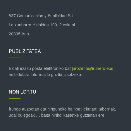
837 Comunicación y Publicidad S.L.
Letxunborro Hiribidea 100, 2 eskubi
20305 Irun.
PUBLIZITATEA
Bidali ezazu posta elektroniko bat
jarozena@irunero.eus
helbidetara informazio guztia jasotzeko.
NON LORTU
Irungo auzoetan eta hiriguneko hainbat lekutan; tabernak,
udal bulegoak … baita hiriko ikastetxe guztietan ere.