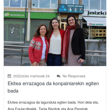
2022(e)ko martxoak 24
No Responses
Ekitea errazagoa da konpainiarekin egiten
bada
Ekitea errazagoa da lagunduta egiten bada. Hori dela eta,
Ana Eguiazábalek, Tania Benitok eta Ana Pereirak