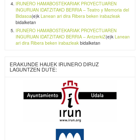
IRUNERO HAMABOSTEKARIAK PROYECTUAREN
INGURUAN IDATZITAKO BERRIA – Teatro y Memoria del
Bidasoa
(e)k
Lanean ari dira Ribera beken irabazleak
bidalketan
IRUNERO HAMABOSTEKARIAK PROYECTUAREN
INGURUAN IDATZITAKO BERRIA – AntzerkiZ
(e)k
Lanean
ari dira Ribera beken irabazleak
bidalketan
ERAKUNDE HAUEK IRUNERO DIRUZ
LAGUNTZEN DUTE: