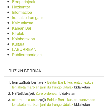
Erreportajeak
Hezkuntza
Informazioa
Irun atzo Irun gaur
Kale inkesta
Kalean Bai
Kirolak
Kolaborazioa
Kultura
LABURREAN
Publierreportajea
IRUZKIN BERRIAK
Irun-za(ha)r-berria
(e)k
Beldur Barik ikus-entzunezkoen
lehiaketa martxan jarri du Irungo Udalak
bidalketan
NBNoticias
(e)k
Zure ordenean
bidalketan
ainara maia urrotz
(e)k
Beldur Barik ikus-entzunezkoen
lehiaketa martxan jarri du Irungo Udalak
bidalketan