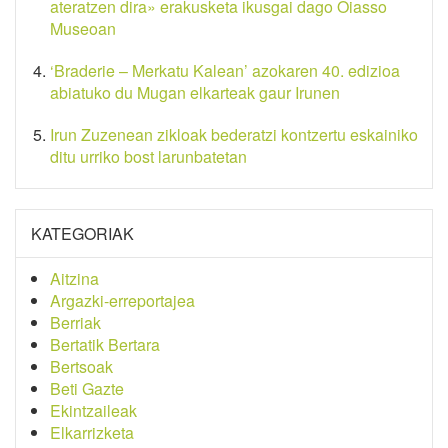
ateratzen dira» erakusketa ikusgai dago Oiasso
Museoan
‘Braderie – Merkatu Kalean’ azokaren 40. edizioa
abiatuko du Mugan elkarteak gaur Irunen
Irun Zuzenean zikloak bederatzi kontzertu eskainiko
ditu urriko bost larunbatetan
KATEGORIAK
Aitzina
Argazki-erreportajea
Berriak
Bertatik Bertara
Bertsoak
Beti Gazte
Ekintzaileak
Elkarrizketa