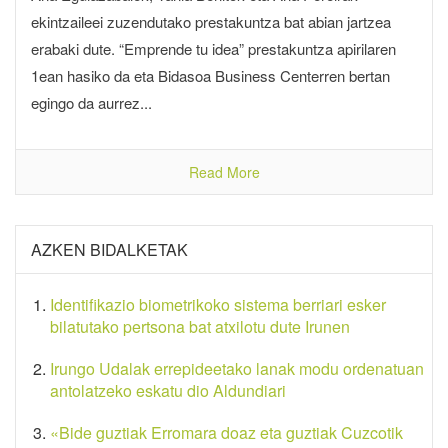
ekintzaileei zuzendutako prestakuntza bat abian jartzea
erabaki dute. “Emprende tu idea” prestakuntza apirilaren
1ean hasiko da eta Bidasoa Business Centerren bertan
egingo da aurrez...
Read More
AZKEN BIDALKETAK
Identifikazio biometrikoko sistema berriari esker
bilatutako pertsona bat atxilotu dute Irunen
Irungo Udalak errepideetako lanak modu ordenatuan
antolatzeko eskatu dio Aldundiari
«Bide guztiak Erromara doaz eta guztiak Cuzcotik