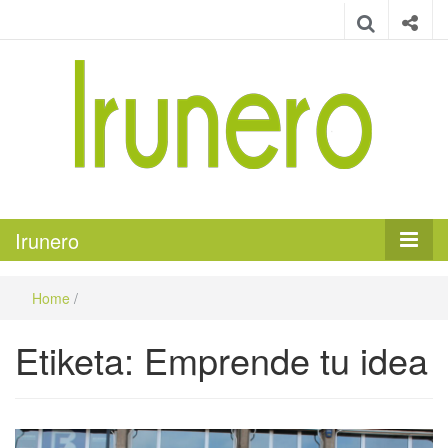
Irunero
Irungo euskarazko aldizkaria
Irunero
Home
/
Etiketa:
Emprende tu idea