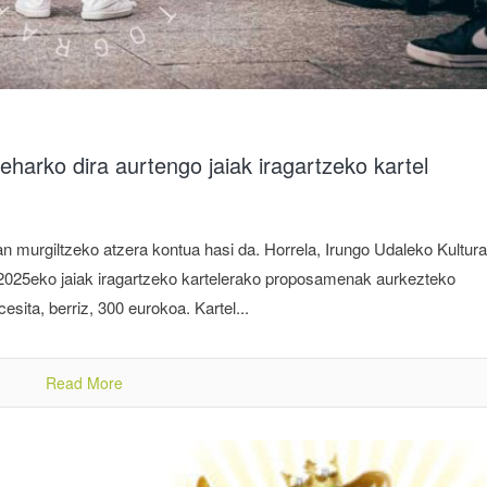
eharko dira aurtengo jaiak iragartzeko kartel
n murgiltzeko atzera kontua hasi da. Horrela, Irungo Udaleko Kultura
a 2025eko jaiak iragartzeko kartelerako proposamenak aurkezteko
sita, berriz, 300 eurokoa. Kartel...
Read More