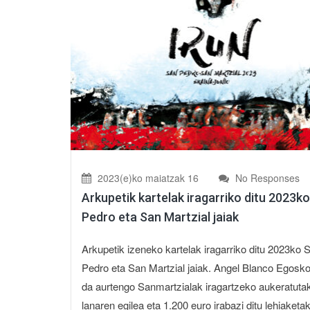
2023(e)ko maiatzak 16
No Responses
Arkupetik kartelak iragarriko ditu 2023k
Pedro eta San Martzial jaiak
Arkupetik izeneko kartelak iragarriko ditu 2023ko 
Pedro eta San Martzial jaiak. Angel Blanco Egosk
da aurtengo Sanmartzialak iragartzeko aukeratuta
lanaren egilea eta 1.200 euro irabazi ditu lehiaketa