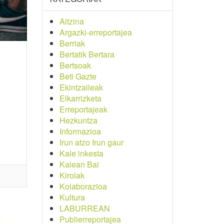
Aitzina
Argazki-erreportajea
Berriak
Bertatik Bertara
Bertsoak
Beti Gazte
Ekintzaileak
Elkarrizketa
Erreportajeak
Hezkuntza
Informazioa
Irun atzo Irun gaur
Kale inkesta
Kalean Bai
Kirolak
Kolaborazioa
Kultura
LABURREAN
Publierreportajea