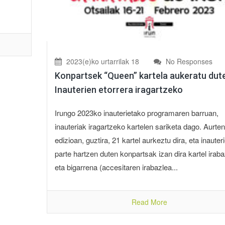
2023(e)ko urtarrilak 18
No Responses
Konpartsek “Queen” kartela aukeratu dut
Inauterien etorrera iragartzeko
Irungo 2023ko inauterietako programaren barruan,
inauteriak iragartzeko kartelen sariketa dago. Aurte
edizioan, guztira, 21 kartel aurkeztu dira, eta inauter
parte hartzen duten konpartsak izan dira kartel irab
eta bigarrena (accesitaren irabazlea...
Read More