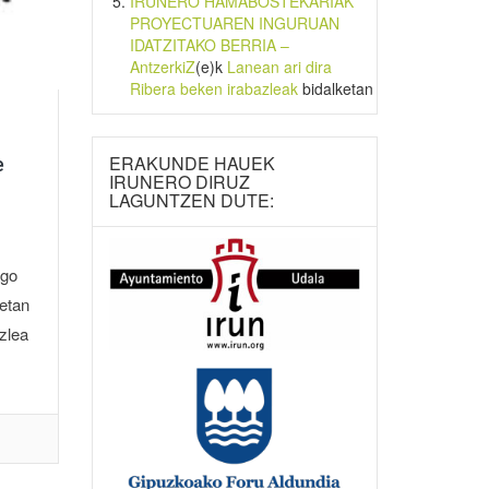
IRUNERO HAMABOSTEKARIAK
PROYECTUAREN INGURUAN
IDATZITAKO BERRIA –
AntzerkiZ
(e)k
Lanean ari dira
Ribera beken irabazleak
bidalketan
ERAKUNDE HAUEK
e
IRUNERO DIRUZ
LAGUNTZEN DUTE:
ngo
ietan
azlea