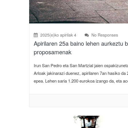
2025(e)ko apirilak 4
No Responses
Apirilaren 25a baino lehen aurkeztu b
proposamenak
Irun San Pedro eta San Martzial jaien ospakizuneta
Arloak jakinarazi duenez, apirilaren 7an hasiko d
epea. Lehen saria 1.200 eurokoa izango da, eta acce