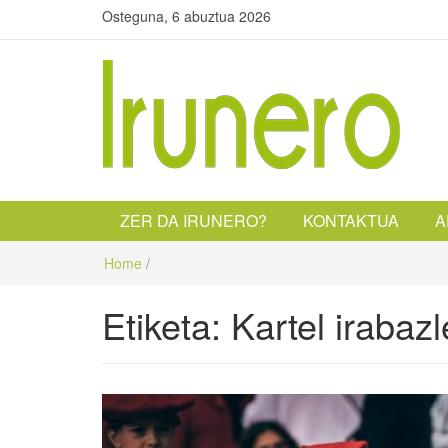
Osteguna, 6 abuztua 2026
Irunero
Irungo euskarazko aldizkaria
ZER DA IRUNERO?
KONTAKTUA
A
Home
/
Etiketa:
Kartel irabaz