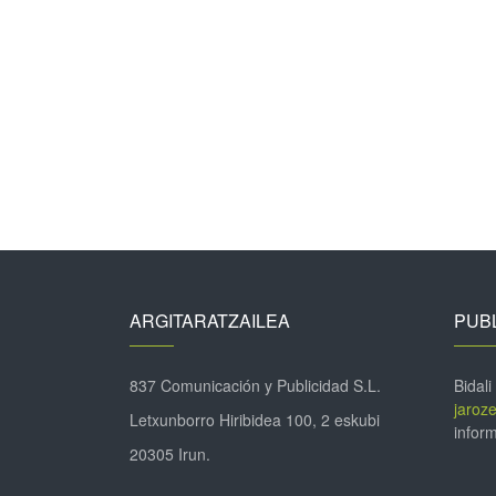
ARGITARATZAILEA
PUBL
837 Comunicación y Publicidad S.L.
Bidali
jaroz
Letxunborro Hiribidea 100, 2 eskubi
inform
20305 Irun.