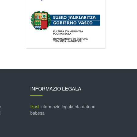
INFORMAZIO LEGALA
o
Ikusi
informazio legala eta datuen
l
babesa