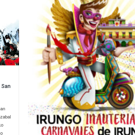
o San
San
ozabal
ko
ko