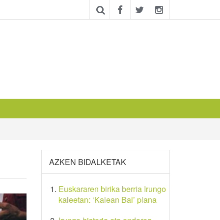
AZKEN BIDALKETAK
Euskararen birika berria Irungo
kaleetan: ‘Kalean Bai’ plana