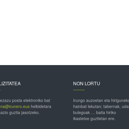
IZITATEA
NON LORTU
 ezazu posta elektroniko bat
Irungo auzoetan eta hirigunek
ena@irunero.eus
helbidetara
hainbat lekutan; tabernak, uda
azio guztia jasotzeko.
bulegoak … baita hiriko
ikastetxe guztietan ere.