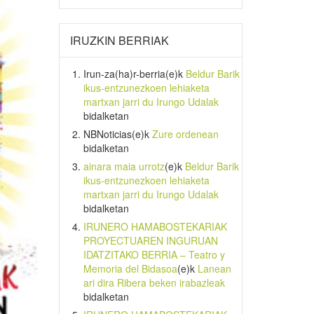
IRUZKIN BERRIAK
Irun-za(ha)r-berria
(e)k
Beldur Barik
ikus-entzunezkoen lehiaketa
martxan jarri du Irungo Udalak
bidalketan
NBNoticias
(e)k
Zure ordenean
bidalketan
ainara maia urrotz
(e)k
Beldur Barik
ikus-entzunezkoen lehiaketa
martxan jarri du Irungo Udalak
bidalketan
IRUNERO HAMABOSTEKARIAK
PROYECTUAREN INGURUAN
IDATZITAKO BERRIA – Teatro y
Memoria del Bidasoa
(e)k
Lanean
ari dira Ribera beken irabazleak
bidalketan