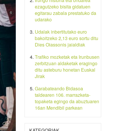
Irungo historia eta ondarea
ezagutzeko bisita gidatuen
egitarau zabala prestatuko da
udarako
Udalak inbertitutako euro
bakoitzeko 2,13 euro sortu ditu
Dies Oiassonis jaialdiak
Trafiko mozketak eta Irunbusen
zerbitzuan aldaketak eragingo
ditu asteburu honetan Euskal
Jirak
Garabateando Bidasoa
taldearen 106. marrazketa-
topaketa egingo da abuztuaren
16an Mendibil parkean
KATEGORIAK