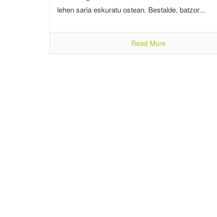
lehen saria eskuratu ostean. Bestalde, batzor...
Read More