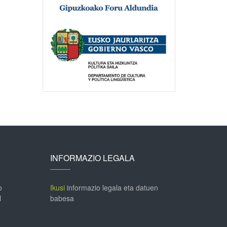
INFORMAZIO LEGALA
o
Ikusi
informazio legala eta datuen
l
babesa