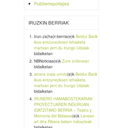
Publierreportajea
IRUZKIN BERRIAK
Irun-za(ha)r-berria
(e)k
Beldur Barik
ikus-entzunezkoen lehiaketa
martxan jarri du Irungo Udalak
bidalketan
NBNoticias
(e)k
Zure ordenean
bidalketan
ainara maia urrotz
(e)k
Beldur Barik
ikus-entzunezkoen lehiaketa
martxan jarri du Irungo Udalak
bidalketan
IRUNERO HAMABOSTEKARIAK
PROYECTUAREN INGURUAN
IDATZITAKO BERRIA – Teatro y
Memoria del Bidasoa
(e)k
Lanean
ari dira Ribera beken irabazleak
bidalketan