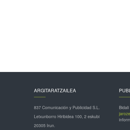
ARGITARATZAILEA
PUBL
837 Comunicación y Publicidad S.L.
Bidali
jaroz
Letxunborro Hiribidea 100, 2 eskubi
inform
20305 Irun.