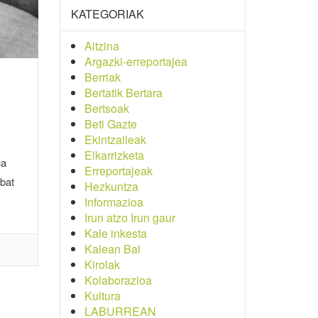
KATEGORIAK
Aitzina
Argazki-erreportajea
Berriak
Bertatik Bertara
Bertsoak
Beti Gazte
Ekintzaileak
Elkarrizketa
ua
Erreportajeak
 bat
Hezkuntza
Informazioa
Irun atzo Irun gaur
Kale inkesta
Kalean Bai
Kirolak
Kolaborazioa
Kultura
LABURREAN