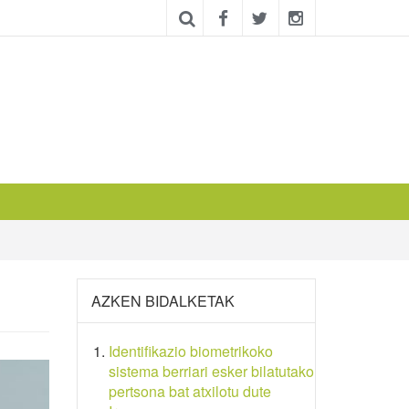
AZKEN BIDALKETAK
Identifikazio biometrikoko
sistema berriari esker bilatutako
pertsona bat atxilotu dute