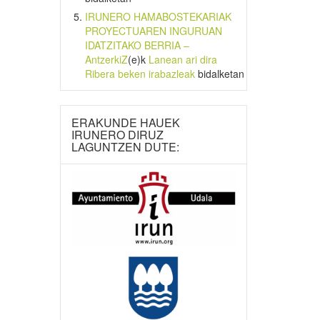
IRUNERO HAMABOSTEKARIAK
PROYECTUAREN INGURUAN
IDATZITAKO BERRIA –
AntzerkiZ
(e)k
Lanean ari dira
Ribera beken irabazleak
bidalketan
ERAKUNDE HAUEK
IRUNERO DIRUZ
LAGUNTZEN DUTE: