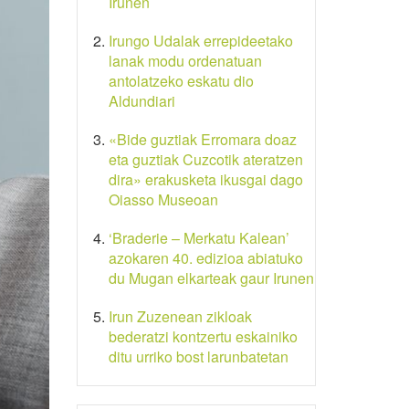
Irunen
Irungo Udalak errepideetako
lanak modu ordenatuan
antolatzeko eskatu dio
Aldundiari
«Bide guztiak Erromara doaz
eta guztiak Cuzcotik ateratzen
dira» erakusketa ikusgai dago
Oiasso Museoan
‘Braderie – Merkatu Kalean’
azokaren 40. edizioa abiatuko
du Mugan elkarteak gaur Irunen
Irun Zuzenean zikloak
bederatzi kontzertu eskainiko
ditu urriko bost larunbatetan