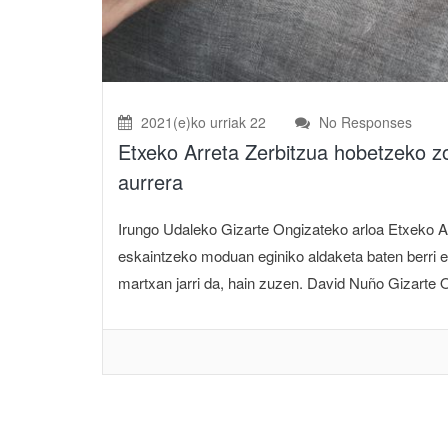
2021(e)ko urriak 22
No Responses
Etxeko Arreta Zerbitzua hobetzeko zo
aurrera
Irungo Udaleko Gizarte Ongizateko arloa Etxeko Arr
eskaintzeko moduan eginiko aldaketa baten berri e
martxan jarri da, hain zuzen. David Nuño Gizarte 