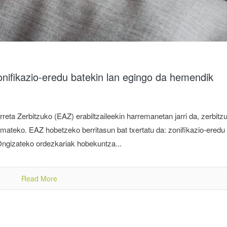
nifikazio-eredu batekin lan egingo da hemendik
eta Zerbitzuko (EAZ) erabiltzaileekin harremanetan jarri da, zerbitz
mateko. EAZ hobetzeko berritasun bat txertatu da: zonifikazio-eredu
Ongizateko ordezkariak hobekuntza...
Read More