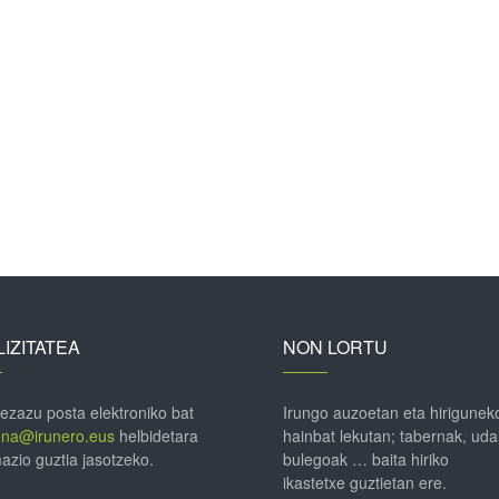
IZITATEA
NON LORTU
 ezazu posta elektroniko bat
Irungo auzoetan eta hirigunek
ena@irunero.eus
helbidetara
hainbat lekutan; tabernak, uda
azio guztia jasotzeko.
bulegoak … baita hiriko
ikastetxe guztietan ere.