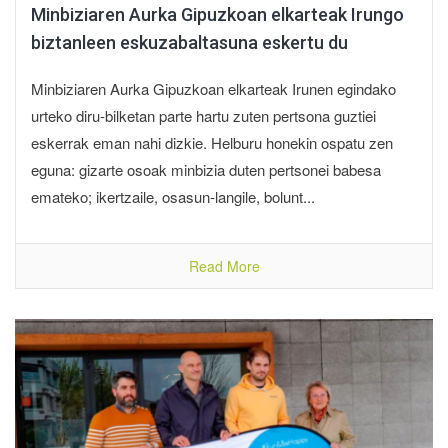
Minbiziaren Aurka Gipuzkoan elkarteak Irungo
biztanleen eskuzabaltasuna eskertu du
Minbiziaren Aurka Gipuzkoan elkarteak Irunen egindako
urteko diru-bilketan parte hartu zuten pertsona guztiei
eskerrak eman nahi dizkie. Helburu honekin ospatu zen
eguna: gizarte osoak minbizia duten pertsonei babesa
emateko; ikertzaile, osasun-langile, bolunt...
Read More