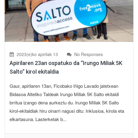
2023(e)ko apirilak 13
No Responses
Apirilaren 23an ospatuko da “Irungo Miliak 5K
Salto” kirol ekitaldia
Gaur, apirilaren 13an, Ficobako Iñigo Lavado jatetxean
Bidasoa Altetiko Taldeak Irungo Millak 5K Salto ekitaldi
brritua izango dena aurkeztu du. Irungo Miliak 5K Salto
kirol-ekitaldiak hiru oinarri nagusi ditu: Inklusioa, kirola eta
elkartasuna. Lasterketak b...