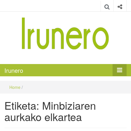
Irunero
Irungo euskarazko aldizkaria
Irunero
Home
/
Etiketa:
Minbiziaren
aurkako elkartea