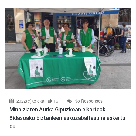
2022(e)ko ekainak 16
No Responses
Minbiziaren Aurka Gipuzkoan elkarteak
Bidasoako biztanleen eskuzabaltasuna eskertu
du