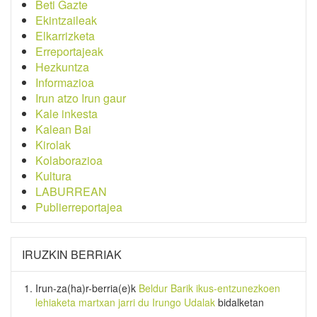
Beti Gazte
Ekintzaileak
Elkarrizketa
Erreportajeak
Hezkuntza
Informazioa
Irun atzo Irun gaur
Kale inkesta
Kalean Bai
Kirolak
Kolaborazioa
Kultura
LABURREAN
Publierreportajea
IRUZKIN BERRIAK
Irun-za(ha)r-berria
(e)k
Beldur Barik ikus-entzunezkoen
lehiaketa martxan jarri du Irungo Udalak
bidalketan