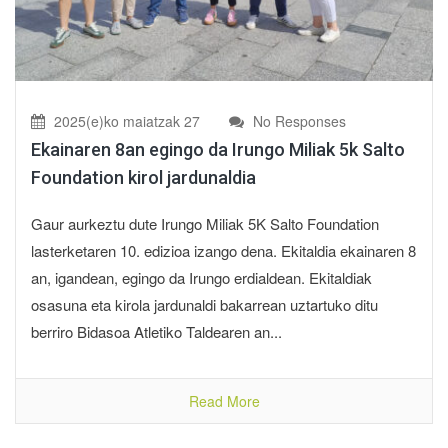
2025(e)ko maiatzak 27
No Responses
Ekainaren 8an egingo da Irungo Miliak 5k Salto
Foundation kirol jardunaldia
Gaur aurkeztu dute Irungo Miliak 5K Salto Foundation
lasterketaren 10. edizioa izango dena. Ekitaldia ekainaren 8
an, igandean, egingo da Irungo erdialdean. Ekitaldiak
osasuna eta kirola jardunaldi bakarrean uztartuko ditu
berriro Bidasoa Atletiko Taldearen an...
Read More