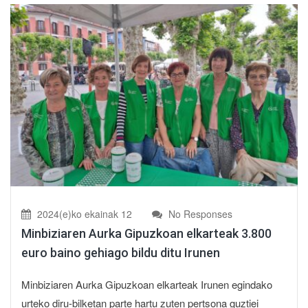
2024(e)ko ekainak 12
No Responses
Minbiziaren Aurka Gipuzkoan elkarteak 3.800
euro baino gehiago bildu ditu Irunen
Minbiziaren Aurka Gipuzkoan elkarteak Irunen egindako
urteko diru-bilketan parte hartu zuten pertsona guztiei