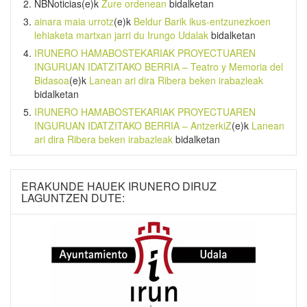
NBNoticias
(e)k
Zure ordenean
bidalketan
ainara maia urrotz
(e)k
Beldur Barik ikus-entzunezkoen
lehiaketa martxan jarri du Irungo Udalak
bidalketan
IRUNERO HAMABOSTEKARIAK PROYECTUAREN
INGURUAN IDATZITAKO BERRIA – Teatro y Memoria del
Bidasoa
(e)k
Lanean ari dira Ribera beken irabazleak
bidalketan
IRUNERO HAMABOSTEKARIAK PROYECTUAREN
INGURUAN IDATZITAKO BERRIA – AntzerkiZ
(e)k
Lanean
ari dira Ribera beken irabazleak
bidalketan
ERAKUNDE HAUEK IRUNERO DIRUZ
LAGUNTZEN DUTE: