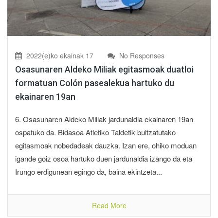
2022(e)ko ekainak 17
No Responses
Osasunaren Aldeko Miliak egitasmoak duatloi
formatuan Colón pasealekua hartuko du
ekainaren 19an
6. Osasunaren Aldeko Miliak jardunaldia ekainaren 19an
ospatuko da. Bidasoa Atletiko Taldetik bultzatutako
egitasmoak nobedadeak dauzka. Izan ere, ohiko moduan
igande goiz osoa hartuko duen jardunaldia izango da eta
Irungo erdigunean egingo da, baina ekintzeta...
Read More