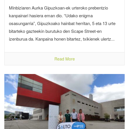
Minbiziaren Aurka Gipuzkoan-ek urteroko prebentzio
kanpainari hasiera eman dio. “Udako enigma
osasungarria”, Gipuzkoako hainbat herritan, 5 eta 13 urte
bitarteko gazteekin burutuko den Scape Street-en
izenburua da. Kanpaina honen bitartez, txikienek ulertz...
Read More