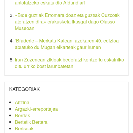
antolatzeko eskatu dio Aldundiari
«Bide guztiak Erromara doaz eta guztiak Cuzcotik
ateratzen dira» erakusketa ikusgai dago Oiasso
Museoan
‘Braderie – Merkatu Kalean’ azokaren 40. edizioa
abiatuko du Mugan elkarteak gaur Irunen
Irun Zuzenean zikloak bederatzi kontzertu eskainiko
ditu urriko bost larunbatetan
KATEGORIAK
Aitzina
Argazki-erreportajea
Berriak
Bertatik Bertara
Bertsoak