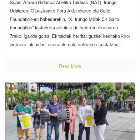
Super Amara Bidasoa Atletiko Taldeak (BAT), Irungo
Udalaren, Gipuzkoako Foru Aldundiaren eta Salto
Foundation-en babesarekin, “X. Irungo Miliak 5K Salto
Foundation” lasterketa antolatu du datorren ekainaren
7rako, igande goiza. Ekitaldiak herritar guztiei irekitako kirol
jarduera inklusibo, osasuntsu eta solidarioa sustatzea...
Read More