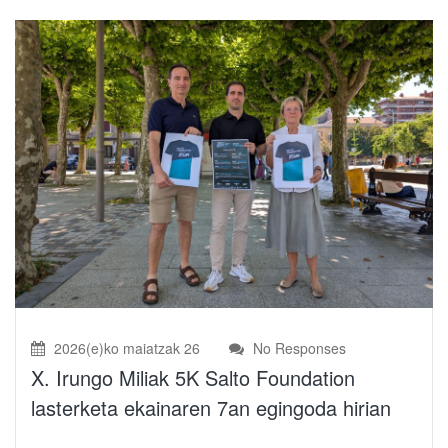
2026(e)ko maiatzak 26
No Responses
X. Irungo Miliak 5K Salto Foundation
lasterketa ekainaren 7an egingoda hirian