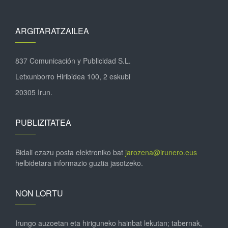
ARGITARATZAILEA
837 Comunicación y Publicidad S.L.
Letxunborro Hiribidea 100, 2 eskubi
20305 Irun.
PUBLIZITATEA
Bidali ezazu posta elektroniko bat
jarozena@irunero.eus
helbidetara informazio guztia jasotzeko.
NON LORTU
Irungo auzoetan eta hiriguneko hainbat lekutan; tabernak,