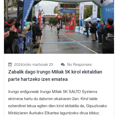
2024(e)ko martxoak 25
No Responses
Zabalik dago Irungo Miliak 5K kirol ekitaldian
parte hartzeko izen ematea
Irungo erdiguneak Irungo Miliak 5K SALTO Systems
ekimena hartu du datorren ekainaren 2an. Kirol talde
ezberdinei lekua egiten dien kirol ekitaldia da, Gipuzkoako
Minbiziaren Aurkako Elkartea laguntzeko dirua bilduz.