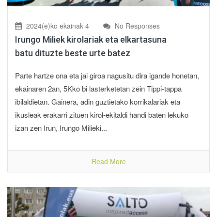
2024(e)ko ekainak 4
No Responses
Irungo Miliek kirolariak eta elkartasuna
batu dituzte beste urte batez
Parte hartze ona eta jai giroa nagusitu dira igande honetan,
ekainaren 2an, 5Kko bi lasterketetan zein Tippi-tappa
ibilaldietan. Gainera, adin guztietako korrikalariak eta
ikusleak erakarri zituen kirol-ekitaldi handi baten lekuko
izan zen Irun, Irungo Milieki...
Read More