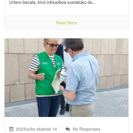
Urtero bezala, kirol inklusiboa sustatuko du...
Read More
2023(e)ko ekainak 14
No Responses