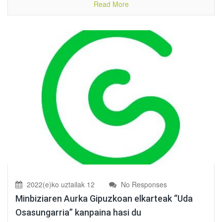
Read More
2022(e)ko uztailak 12
No Responses
Minbiziaren Aurka Gipuzkoan elkarteak “Uda
Osasungarria” kanpaina hasi du