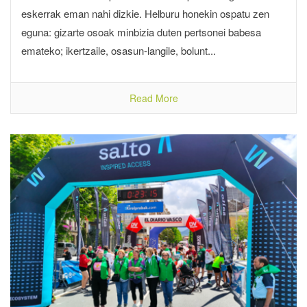
eskerrak eman nahi dizkie. Helburu honekin ospatu zen
eguna: gizarte osoak minbizia duten pertsonei babesa
emateko; ikertzaile, osasun-langile, bolunt...
Read More