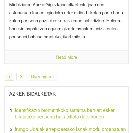
Minbiziaren Aurka Gipuzkoan elkarteak, joan den
asteburuan Irunen egindako urteko diru-bilketan parte hartu
zuten pertsona guztiei eskerrak eman nahi dizkie. Helburu
honekin ospatu zen eguna: gizarte osoak minbizia duten
pertsonei babesa emateko; ikertzaile, o...
Read More
1
2
Hurrengoa »
AZKEN BIDALKETAK
Identifikazio biometrikoko sistema berriari esker
bilatutako pertsona bat atxilotu dute Irunen
Irungo Udalak errepideetako lanak modu ordenatuan