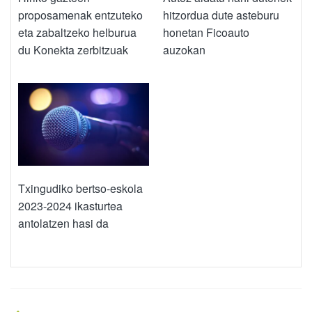
proposamenak entzuteko
hitzordua dute asteburu
eta zabaltzeko helburua
honetan Ficoauto
du Konekta zerbitzuak
auzokan
Txingudiko bertso-eskola
2023-2024 ikasturtea
antolatzen hasi da