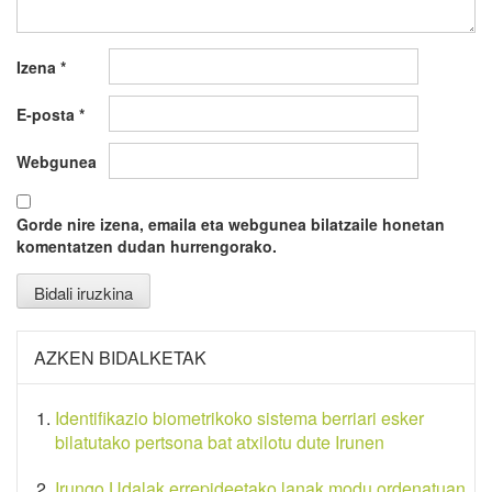
Izena
*
E-posta
*
Webgunea
Gorde nire izena, emaila eta webgunea bilatzaile honetan
komentatzen dudan hurrengorako.
AZKEN BIDALKETAK
Identifikazio biometrikoko sistema berriari esker
bilatutako pertsona bat atxilotu dute Irunen
Irungo Udalak errepideetako lanak modu ordenatuan