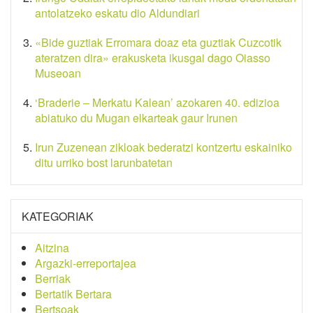
antolatzeko eskatu dio Aldundiari
«Bide guztiak Erromara doaz eta guztiak Cuzcotik
ateratzen dira» erakusketa ikusgai dago Oiasso
Museoan
‘Braderie – Merkatu Kalean’ azokaren 40. edizioa
abiatuko du Mugan elkarteak gaur Irunen
Irun Zuzenean zikloak bederatzi kontzertu eskainiko
ditu urriko bost larunbatetan
KATEGORIAK
Aitzina
Argazki-erreportajea
Berriak
Bertatik Bertara
Bertsoak