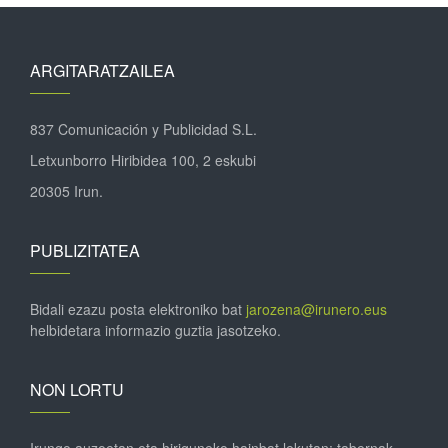
ARGITARATZAILEA
837 Comunicación y Publicidad S.L.
Letxunborro Hiribidea 100, 2 eskubi
20305 Irun.
PUBLIZITATEA
Bidali ezazu posta elektroniko bat
jarozena@irunero.eus
helbidetara informazio guztia jasotzeko.
NON LORTU