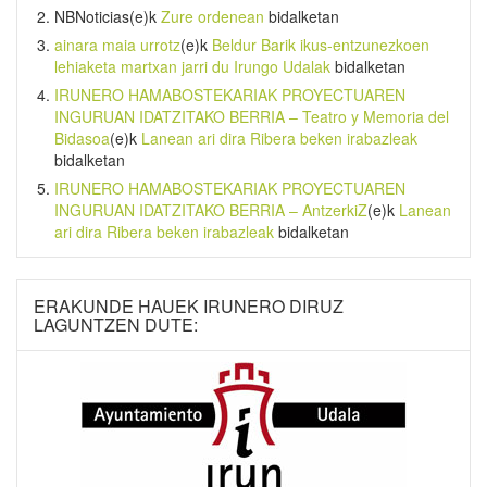
NBNoticias
(e)k
Zure ordenean
bidalketan
ainara maia urrotz
(e)k
Beldur Barik ikus-entzunezkoen
lehiaketa martxan jarri du Irungo Udalak
bidalketan
IRUNERO HAMABOSTEKARIAK PROYECTUAREN
INGURUAN IDATZITAKO BERRIA – Teatro y Memoria del
Bidasoa
(e)k
Lanean ari dira Ribera beken irabazleak
bidalketan
IRUNERO HAMABOSTEKARIAK PROYECTUAREN
INGURUAN IDATZITAKO BERRIA – AntzerkiZ
(e)k
Lanean
ari dira Ribera beken irabazleak
bidalketan
ERAKUNDE HAUEK IRUNERO DIRUZ
LAGUNTZEN DUTE: