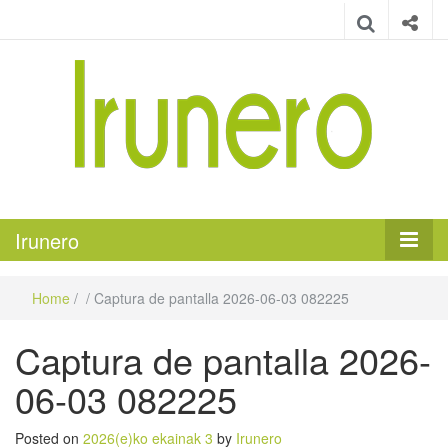
Irunero
Irungo euskarazko aldizkaria
Irunero
Home
/
/
Captura de pantalla 2026-06-03 082225
Captura de pantalla 2026-
06-03 082225
Posted on
2026(e)ko ekainak 3
by
Irunero