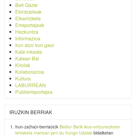
Beti Gazte
Ekintzaileak
Elkarrizketa
Erreportajeak
Hezkuntza
Informazioa
Irun atzo Irun gaur
Kale inkesta
Kalean Bai
Kirolak
Kolaborazioa
Kultura
LABURREAN
Publierreportajea
IRUZKIN BERRIAK
Irun-za(ha)r-berria
(e)k
Beldur Barik ikus-entzunezkoen
lehiaketa martxan jarri du Irungo Udalak
bidalketan