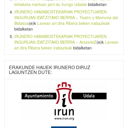
lehiaketa martxan jarri du Irungo Udalak
bidalketan
IRUNERO HAMABOSTEKARIAK PROYECTUAREN
INGURUAN IDATZITAKO BERRIA – Teatro y Memoria del
Bidasoa
(e)k
Lanean ari dira Ribera beken irabazleak
bidalketan
IRUNERO HAMABOSTEKARIAK PROYECTUAREN
INGURUAN IDATZITAKO BERRIA – AntzerkiZ
(e)k
Lanean
ari dira Ribera beken irabazleak
bidalketan
ERAKUNDE HAUEK IRUNERO DIRUZ
LAGUNTZEN DUTE: