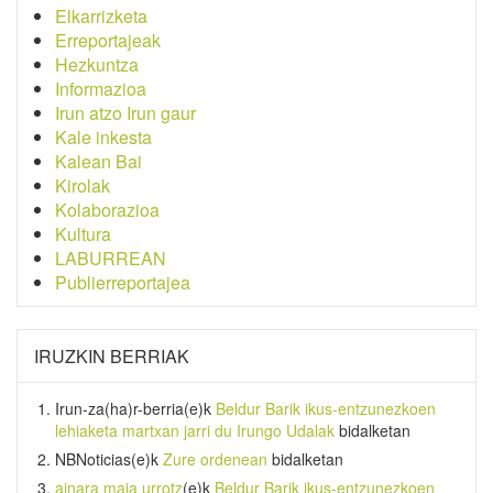
Elkarrizketa
Erreportajeak
Hezkuntza
Informazioa
Irun atzo Irun gaur
Kale inkesta
Kalean Bai
Kirolak
Kolaborazioa
Kultura
LABURREAN
Publierreportajea
IRUZKIN BERRIAK
Irun-za(ha)r-berria
(e)k
Beldur Barik ikus-entzunezkoen
lehiaketa martxan jarri du Irungo Udalak
bidalketan
NBNoticias
(e)k
Zure ordenean
bidalketan
ainara maia urrotz
(e)k
Beldur Barik ikus-entzunezkoen