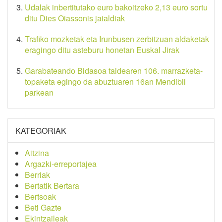
Udalak inbertitutako euro bakoitzeko 2,13 euro sortu
ditu Dies Oiassonis jaialdiak
Trafiko mozketak eta Irunbusen zerbitzuan aldaketak
eragingo ditu asteburu honetan Euskal Jirak
Garabateando Bidasoa taldearen 106. marrazketa-
topaketa egingo da abuztuaren 16an Mendibil
parkean
KATEGORIAK
Aitzina
Argazki-erreportajea
Berriak
Bertatik Bertara
Bertsoak
Beti Gazte
Ekintzaileak