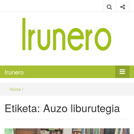
Irunero
Irungo euskarazko aldizkaria
Irunero
Home
/
Etiketa:
Auzo liburutegia