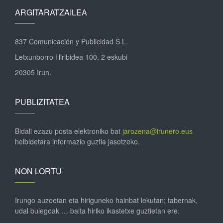
ARGITARATZAILEA
837 Comunicación y Publicidad S.L.
Letxunborro Hiribidea 100, 2 eskubi
20305 Irun.
PUBLIZITATEA
Bidali ezazu posta elektroniko bat
jarozena@irunero.eus
helbidetara informazio guztia jasotzeko.
NON LORTU
Irungo auzoetan eta hiriguneko hainbat lekutan; tabernak,
udal bulegoak … baita hiriko ikastetxe guztietan ere.