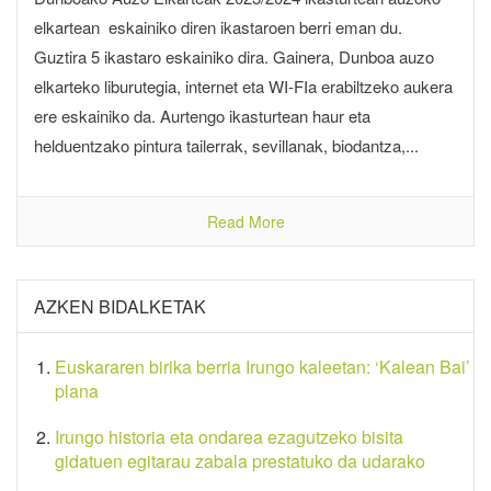
elkartean eskainiko diren ikastaroen berri eman du.
Guztira 5 ikastaro eskainiko dira. Gainera, Dunboa auzo
elkarteko liburutegia, internet eta WI-FIa erabiltzeko aukera
ere eskainiko da. Aurtengo ikasturtean haur eta
helduentzako pintura tailerrak, sevillanak, biodantza,...
Read More
AZKEN BIDALKETAK
Euskararen birika berria Irungo kaleetan: ‘Kalean Bai’
plana
Irungo historia eta ondarea ezagutzeko bisita
gidatuen egitarau zabala prestatuko da udarako