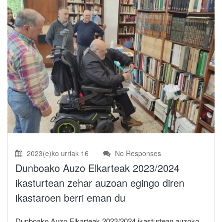
2023(e)ko urriak 16
No Responses
Dunboako Auzo Elkarteak 2023/2024
ikasturtean zehar auzoan egingo diren
ikastaroen berri eman du
Dunboako Auzo Elkarteak 2023/2024 ikasturtean auzoko