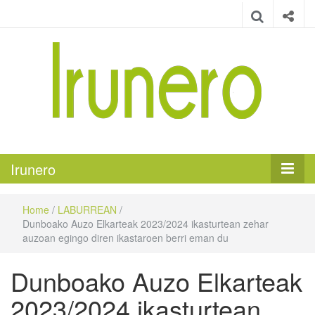
Irunero
Irungo euskarazko aldizkaria
Irunero
Home
/
LABURREAN
/
Dunboako Auzo Elkarteak 2023/2024 ikasturtean zehar
auzoan egingo diren ikastaroen berri eman du
Dunboako Auzo Elkarteak
2023/2024 ikasturtean