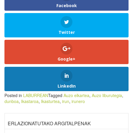
Facebook
Twitter
Google+
LinkedIn
Posted in
LABURREAN
Tagged
Auzo elkartea
,
Auzo liburutegia
,
dunboa
,
Ikastaroa
,
Ikasturtea
,
irun
,
irunero
ERLAZIONATUTAKO ARGITALPENAK