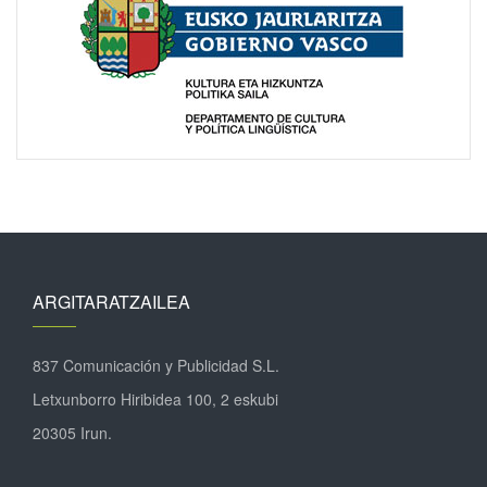
ARGITARATZAILEA
837 Comunicación y Publicidad S.L.
Letxunborro Hiribidea 100, 2 eskubi
20305 Irun.