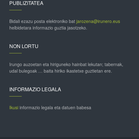
PUBLIZITATEA
Bidali ezazu posta elektroniko bat
jarozena@irunero.eus
helbidetara informazio guztia jasotzeko.
NON LORTU
Irungo auzoetan eta hiriguneko hainbat lekutan; tabernak,
udal bulegoak … baita hiriko ikastetxe guztietan ere.
INFORMAZIO LEGALA
Ikusi
informazio legala eta datuen babesa