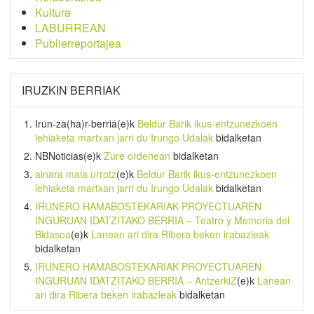
Kultura
LABURREAN
Publierreportajea
IRUZKIN BERRIAK
Irun-za(ha)r-berria
(e)k
Beldur Barik ikus-entzunezkoen
lehiaketa martxan jarri du Irungo Udalak
bidalketan
NBNoticias
(e)k
Zure ordenean
bidalketan
ainara maia urrotz
(e)k
Beldur Barik ikus-entzunezkoen
lehiaketa martxan jarri du Irungo Udalak
bidalketan
IRUNERO HAMABOSTEKARIAK PROYECTUAREN
INGURUAN IDATZITAKO BERRIA – Teatro y Memoria del
Bidasoa
(e)k
Lanean ari dira Ribera beken irabazleak
bidalketan
IRUNERO HAMABOSTEKARIAK PROYECTUAREN
INGURUAN IDATZITAKO BERRIA – AntzerkiZ
(e)k
Lanean
ari dira Ribera beken irabazleak
bidalketan