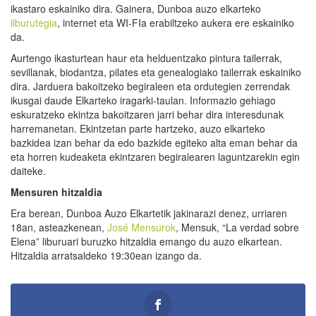
ikastaro eskainiko dira. Gainera, Dunboa auzo elkarteko
liburutegia
, internet eta WI-FIa erabiltzeko aukera ere eskainiko
da.
Aurtengo ikasturtean haur eta helduentzako pintura tailerrak,
sevillanak, biodantza, pilates eta genealogiako tailerrak eskainiko
dira. Jarduera bakoitzeko begiraleen eta ordutegien zerrendak
ikusgai daude Elkarteko iragarki-taulan. Informazio gehiago
eskuratzeko ekintza bakoitzaren jarri behar dira interesdunak
harremanetan. Ekintzetan parte hartzeko, auzo elkarteko
bazkidea izan behar da edo bazkide egiteko alta eman behar da
eta horren kudeaketa ekintzaren begiralearen laguntzarekin egin
daiteke.
Mensuren hitzaldia
Era berean, Dunboa Auzo Elkartetik jakinarazi denez, urriaren
18an, asteazkenean,
José Mensurok
, Mensuk, “La verdad sobre
Elena” liburuari buruzko hitzaldia emango du auzo elkartean.
Hitzaldia arratsaldeko 19:30ean izango da.