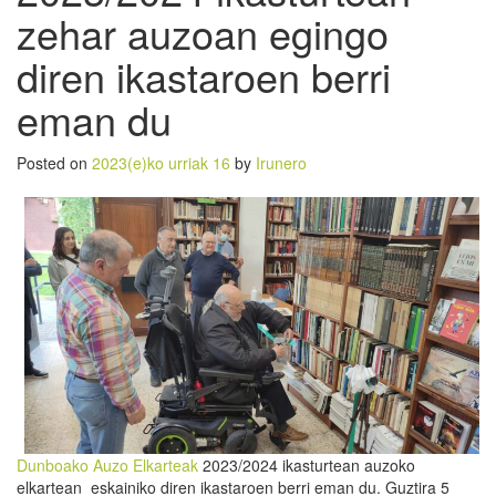
zehar auzoan egingo
diren ikastaroen berri
eman du
Posted on
2023(e)ko urriak 16
by
Irunero
Dunboako Auzo Elkarteak
2023/2024 ikasturtean auzoko
elkartean eskainiko diren ikastaroen berri eman du. Guztira 5