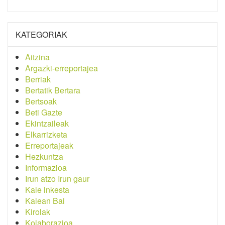
KATEGORIAK
Aitzina
Argazki-erreportajea
Berriak
Bertatik Bertara
Bertsoak
Beti Gazte
Ekintzaileak
Elkarrizketa
Erreportajeak
Hezkuntza
Informazioa
Irun atzo Irun gaur
Kale inkesta
Kalean Bai
Kirolak
Kolaborazioa