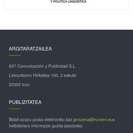
ARGITARATZAILEA
837 Comunicación y Publicidad S.L.
Letxunborro Hiribidea 100, 2 eskubi
20305 Irun.
PUBLIZITATEA
Bidali ezazu posta elektroniko bat
jarozena@irunero.eus
helbidetara informazio guztia jasotzeko.