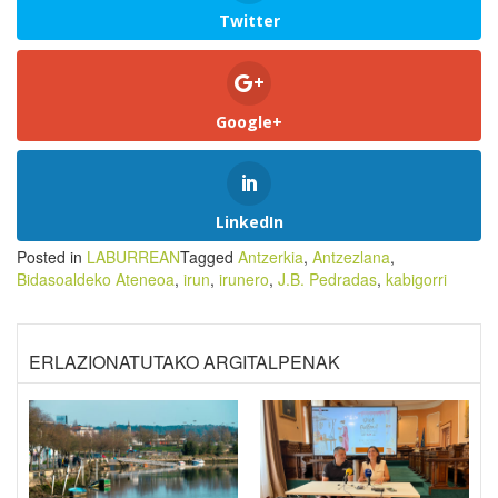
Twitter
Google+
LinkedIn
Posted in
LABURREAN
Tagged
Antzerkia
,
Antzezlana
,
Bidasoaldeko Ateneoa
,
irun
,
irunero
,
J.B. Pedradas
,
kabigorri
ERLAZIONATUTAKO ARGITALPENAK