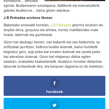
ezintasuna… bertutea
eginda. Budismoaren ezeztapena. Aditiborik eta koloratzailerik
gabeko ikuskizuna… baina gluten askokoa.
J.B.Pedradas erorketa librean
Bakarkako emanaldi honetan,
J.B.Pedradas
jatorrira itzultzen da:
sinplea dena, gorputza eta ahotsa, ironiaz makillatutako mala
hostia, tabernak eta gaztetxeak.
Gizon bat daukagu hemen, oso bakarrik eta oso beldurtuta, su
artifizialak jaurtitzen, bolbora bustita dutenak, baina hurbiletik
begiratuz gero, argi pixka bat ematen dutenak eta zarata pixka
bat ateratzen dutenak. Gizon bat etsipenez distira egiten
saiatzen, erabateko kaskarkeriatik. Ikuskizun honetan distantzia
laburrak funtsezkoak dira, eta kanpoan dagoena ez da existitzen.
Facebook