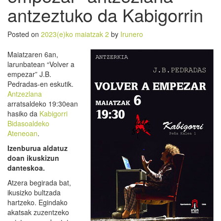
antzeztuko da Kabigorrin
Posted on
2023(e)ko maiatzak 2
by
Irunero
Maiatzaren 6an,
larunbatean “Volver a
empezar” J.B.
Pedradas-en eskutik.
Antzezlana
arratsaldeko 19:30ean
hasiko da
Kabigorri
Bidasoaldeko
Ateneoan
.
Izenburua aldatuz
doan ikuskizun
danteskoa.
Atzera begirada bat,
ikusizko bultzada
hartzeko. Egindako
akatsak zuzentzeko