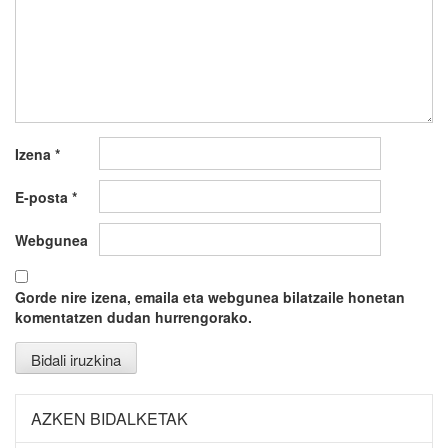
Izena
*
E-posta
*
Webgunea
Gorde nire izena, emaila eta webgunea bilatzaile honetan
komentatzen dudan hurrengorako.
AZKEN BIDALKETAK