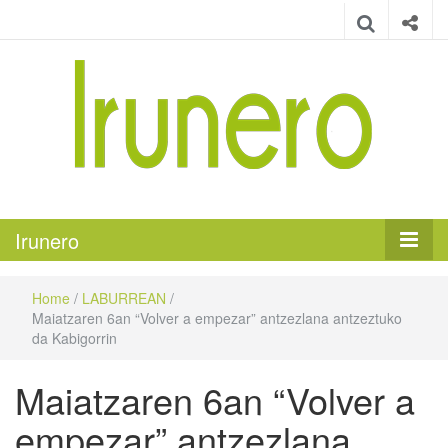
Irunero
Irungo euskarazko aldizkaria
Irunero
Home
/
LABURREAN
/
Maiatzaren 6an “Volver a empezar” antzezlana antzeztuko
da Kabigorrin
Maiatzaren 6an “Volver a
empezar” antzezlana