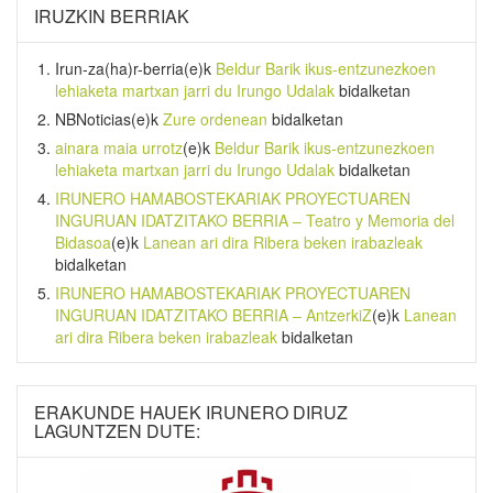
IRUZKIN BERRIAK
Irun-za(ha)r-berria
(e)k
Beldur Barik ikus-entzunezkoen
lehiaketa martxan jarri du Irungo Udalak
bidalketan
NBNoticias
(e)k
Zure ordenean
bidalketan
ainara maia urrotz
(e)k
Beldur Barik ikus-entzunezkoen
lehiaketa martxan jarri du Irungo Udalak
bidalketan
IRUNERO HAMABOSTEKARIAK PROYECTUAREN
INGURUAN IDATZITAKO BERRIA – Teatro y Memoria del
Bidasoa
(e)k
Lanean ari dira Ribera beken irabazleak
bidalketan
IRUNERO HAMABOSTEKARIAK PROYECTUAREN
INGURUAN IDATZITAKO BERRIA – AntzerkiZ
(e)k
Lanean
ari dira Ribera beken irabazleak
bidalketan
ERAKUNDE HAUEK IRUNERO DIRUZ
LAGUNTZEN DUTE: