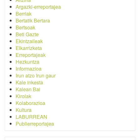
Argazki-erreportajea
Berriak
Bertatik Bertara
Bertsoak
Beti Gazte
Ekintzaileak
Elkarrizketa
Erreportajeak
Hezkuntza
Informazioa
Irun atzo Irun gaur
Kale inkesta
Kalean Bai
Kirolak
Kolaborazioa
Kultura
LABURREAN
Publierreportajea