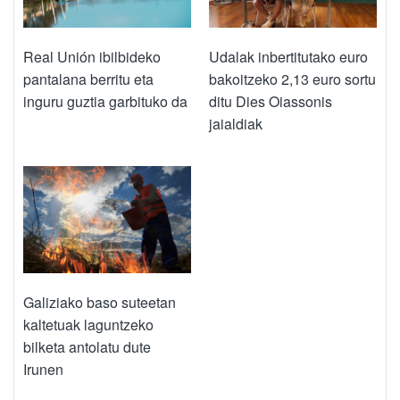
Real Unión ibilbideko
Udalak inbertitutako euro
pantalana berritu eta
bakoitzeko 2,13 euro sortu
inguru guztia garbituko da
ditu Dies Oiassonis
jaialdiak
Galiziako baso suteetan
kaltetuak laguntzeko
bilketa antolatu dute
Irunen