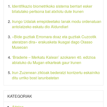
Identifikazio biometrikoko sistema berriari esker
bilatutako pertsona bat atxilotu dute Irunen
Irungo Udalak errepideetako lanak modu ordenatuan
antolatzeko eskatu dio Aldundiari
«Bide guztiak Erromara doaz eta guztiak Cuzcotik
ateratzen dira» erakusketa ikusgai dago Oiasso
Museoan
‘Braderie – Merkatu Kalean’ azokaren 40. edizioa
abiatuko du Mugan elkarteak gaur Irunen
Irun Zuzenean zikloak bederatzi kontzertu eskainiko
ditu urriko bost larunbatetan
KATEGORIAK
Aitzina