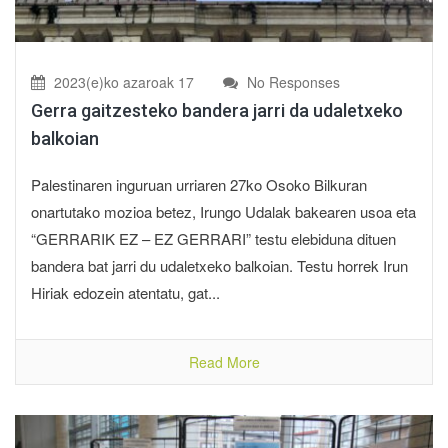
2023(e)ko azaroak 17
No Responses
Gerra gaitzesteko bandera jarri da udaletxeko
balkoian
Palestinaren inguruan urriaren 27ko Osoko Bilkuran
onartutako mozioa betez, Irungo Udalak bakearen usoa eta
“GERRARIK EZ – EZ GERRARI” testu elebiduna dituen
bandera bat jarri du udaletxeko balkoian. Testu horrek Irun
Hiriak edozein atentatu, gat...
Read More