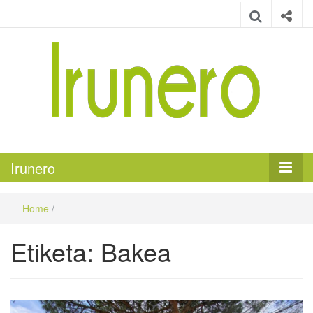
Irunero
Irungo euskarazko aldizkaria
Irunero
Home
/
Etiketa:
Bakea