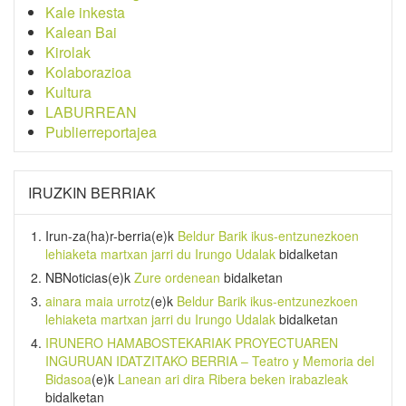
Kale inkesta
Kalean Bai
Kirolak
Kolaborazioa
Kultura
LABURREAN
Publierreportajea
IRUZKIN BERRIAK
Irun-za(ha)r-berria
(e)k
Beldur Barik ikus-entzunezkoen
lehiaketa martxan jarri du Irungo Udalak
bidalketan
NBNoticias
(e)k
Zure ordenean
bidalketan
ainara maia urrotz
(e)k
Beldur Barik ikus-entzunezkoen
lehiaketa martxan jarri du Irungo Udalak
bidalketan
IRUNERO HAMABOSTEKARIAK PROYECTUAREN
INGURUAN IDATZITAKO BERRIA – Teatro y Memoria del
Bidasoa
(e)k
Lanean ari dira Ribera beken irabazleak
bidalketan