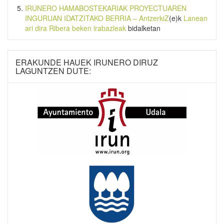
IRUNERO HAMABOSTEKARIAK PROYECTUAREN
INGURUAN IDATZITAKO BERRIA – AntzerkiZ
(e)k
Lanean
ari dira Ribera beken irabazleak
bidalketan
ERAKUNDE HAUEK IRUNERO DIRUZ
LAGUNTZEN DUTE: