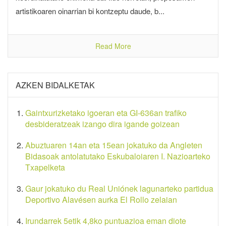
artistikoaren oinarrian bi kontzeptu daude, b...
Read More
AZKEN BIDALKETAK
Gaintxurizketako igoeran eta GI-636an trafiko
desbideratzeak izango dira igande goizean
Abuztuaren 14an eta 15ean jokatuko da Angleten
Bidasoak antolatutako Eskubaloiaren I. Nazioarteko
Txapelketa
Gaur jokatuko du Real Uniónek lagunarteko partidua
Deportivo Alavésen aurka El Rollo zelaian
Irundarrek 5etik 4,8ko puntuazioa eman diote