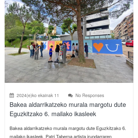
2024(e)ko ekainak 11
No Responses
Bakea aldarrikatzeko murala margotu dute
Eguzkitzako 6. mailako ikasleek
Bakea aldarrikatzeko murala margotu dute Eguzkitzako 6.
mailako ikasleek. Patri Taberna artista irundarraren