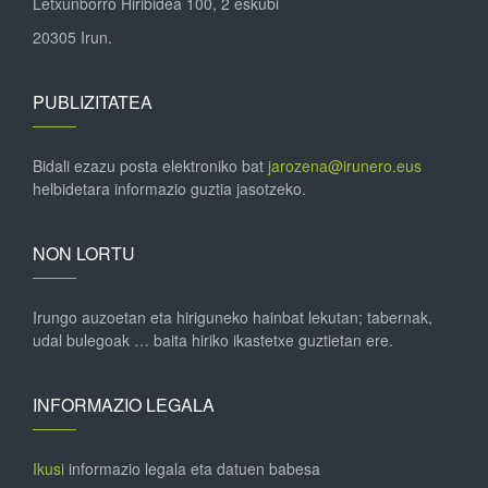
Letxunborro Hiribidea 100, 2 eskubi
20305 Irun.
PUBLIZITATEA
Bidali ezazu posta elektroniko bat
jarozena@irunero.eus
helbidetara informazio guztia jasotzeko.
NON LORTU
Irungo auzoetan eta hiriguneko hainbat lekutan; tabernak,
udal bulegoak … baita hiriko ikastetxe guztietan ere.
INFORMAZIO LEGALA
Ikusi
informazio legala eta datuen babesa