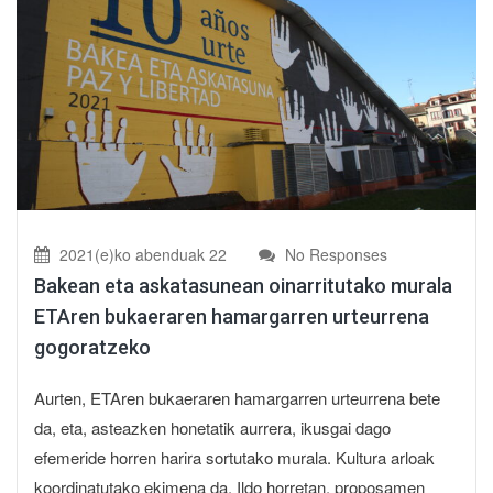
2021(e)ko abenduak 22
No Responses
Bakean eta askatasunean oinarritutako murala
ETAren bukaeraren hamargarren urteurrena
gogoratzeko
Aurten, ETAren bukaeraren hamargarren urteurrena bete
da, eta, asteazken honetatik aurrera, ikusgai dago
efemeride horren harira sortutako murala. Kultura arloak
koordinatutako ekimena da. Ildo horretan, proposamen