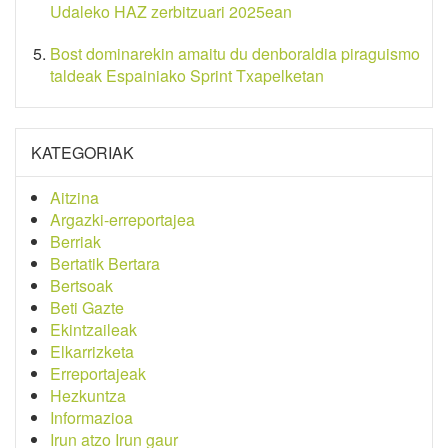
Udaleko HAZ zerbitzuari 2025ean
Bost dominarekin amaitu du denboraldia piraguismo
taldeak Espainiako Sprint Txapelketan
KATEGORIAK
Aitzina
Argazki-erreportajea
Berriak
Bertatik Bertara
Bertsoak
Beti Gazte
Ekintzaileak
Elkarrizketa
Erreportajeak
Hezkuntza
Informazioa
Irun atzo Irun gaur