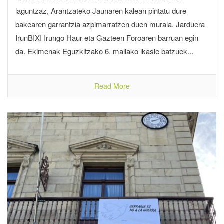
laguntzaz, Arantzateko Jaunaren kalean pintatu dure
bakearen garrantzia azpimarratzen duen murala. Jarduera
IrunBIXI Irungo Haur eta Gazteen Foroaren barruan egin
da. Ekimenak Eguzkitzako 6. mailako ikasle batzuek...
Read More