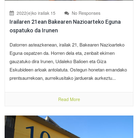
2022(e)ko irailak 15
No Responses
Irailaren 21ean Bakearen Nazioarteko Eguna
ospatuko da Irunen
Datorren asteazkenean, irailak 21, Bakearen Nazioarteko
Eguna ospatzen da. Horren dela eta, zenbait ekimen
gauzatuko dira Irunen, Udaleko Balioen eta Giza
Eskubideen arloak antolatuta. Ostegun honetan emandako
prentsaurrekoan, aurreikusitako jarduerak aurkeztu...
Read More