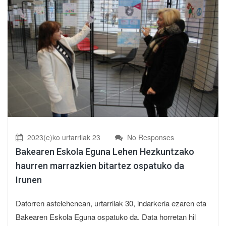
2023(e)ko urtarrilak 23
No Responses
Bakearen Eskola Eguna Lehen Hezkuntzako
haurren marrazkien bitartez ospatuko da
Irunen
Datorren astelehenean, urtarrilak 30, indarkeria ezaren eta
Bakearen Eskola Eguna ospatuko da. Data horretan hil