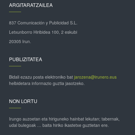
ARGITARATZAILEA
837 Comunicación y Publicidad S.L.
Letxunborro Hiribidea 100, 2 eskubi
20305 Irun.
PUBLIZITATEA
Bidali ezazu posta elektroniko bat
jarozena@irunero.eus
helbidetara informazio guztia jasotzeko.
NON LORTU
Irungo auzoetan eta hiriguneko hainbat lekutan; tabernak,
udal bulegoak … baita hiriko ikastetxe guztietan ere.