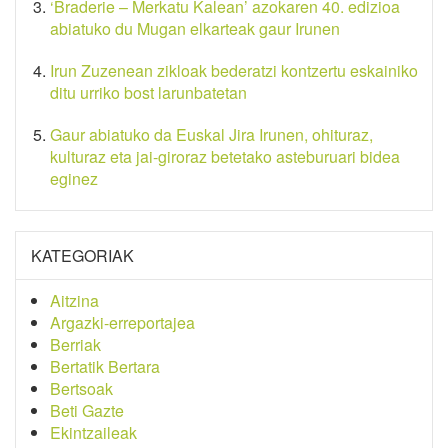
‘Braderie – Merkatu Kalean’ azokaren 40. edizioa
abiatuko du Mugan elkarteak gaur Irunen
Irun Zuzenean zikloak bederatzi kontzertu eskainiko
ditu urriko bost larunbatetan
Gaur abiatuko da Euskal Jira Irunen, ohituraz,
kulturaz eta jai-giroraz betetako asteburuari bidea
eginez
KATEGORIAK
Aitzina
Argazki-erreportajea
Berriak
Bertatik Bertara
Bertsoak
Beti Gazte
Ekintzaileak