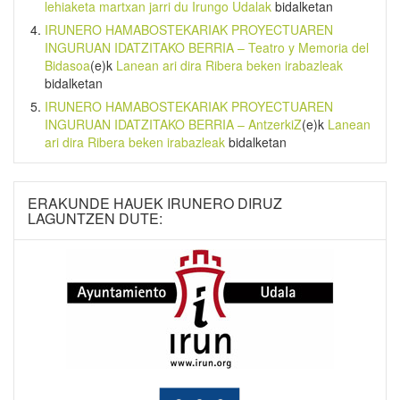
lehiaketa martxan jarri du Irungo Udalak
bidalketan
IRUNERO HAMABOSTEKARIAK PROYECTUAREN
INGURUAN IDATZITAKO BERRIA – Teatro y Memoria del
Bidasoa
(e)k
Lanean ari dira Ribera beken irabazleak
bidalketan
IRUNERO HAMABOSTEKARIAK PROYECTUAREN
INGURUAN IDATZITAKO BERRIA – AntzerkiZ
(e)k
Lanean
ari dira Ribera beken irabazleak
bidalketan
ERAKUNDE HAUEK IRUNERO DIRUZ
LAGUNTZEN DUTE: