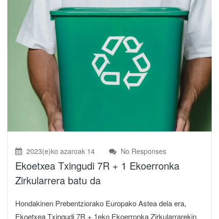
2023(e)ko azaroak 14
No Responses
Ekoetxea Txingudi 7R + 1 Ekoerronka
Zirkularrera batu da
Hondakinen Prebentziorako Europako Astea dela era,
Ekoetxea Txingudi 7R + 1eko Ekoerronka Zirkularrarekin