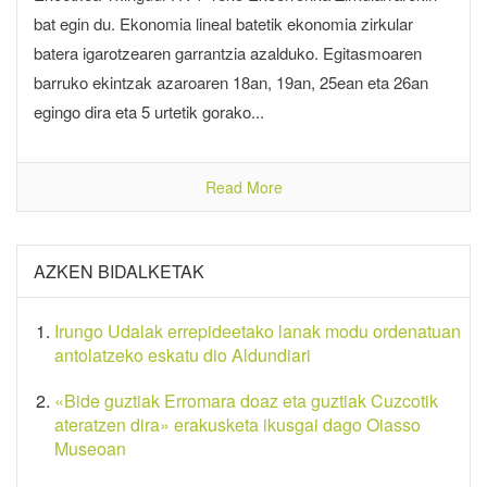
bat egin du. Ekonomia lineal batetik ekonomia zirkular
batera igarotzearen garrantzia azalduko. Egitasmoaren
barruko ekintzak azaroaren 18an, 19an, 25ean eta 26an
egingo dira eta 5 urtetik gorako...
Read More
AZKEN BIDALKETAK
Irungo Udalak errepideetako lanak modu ordenatuan
antolatzeko eskatu dio Aldundiari
«Bide guztiak Erromara doaz eta guztiak Cuzcotik
ateratzen dira» erakusketa ikusgai dago Oiasso
Museoan