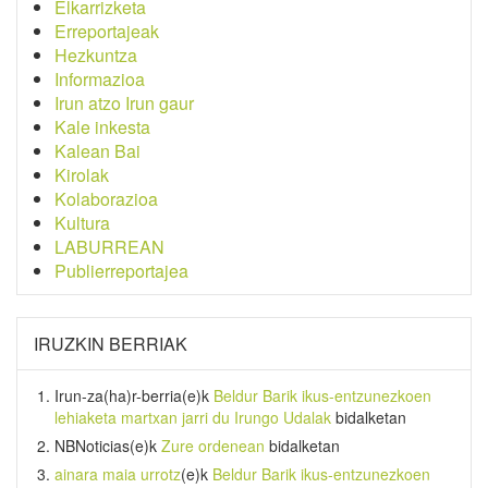
Elkarrizketa
Erreportajeak
Hezkuntza
Informazioa
Irun atzo Irun gaur
Kale inkesta
Kalean Bai
Kirolak
Kolaborazioa
Kultura
LABURREAN
Publierreportajea
IRUZKIN BERRIAK
Irun-za(ha)r-berria
(e)k
Beldur Barik ikus-entzunezkoen
lehiaketa martxan jarri du Irungo Udalak
bidalketan
NBNoticias
(e)k
Zure ordenean
bidalketan
ainara maia urrotz
(e)k
Beldur Barik ikus-entzunezkoen