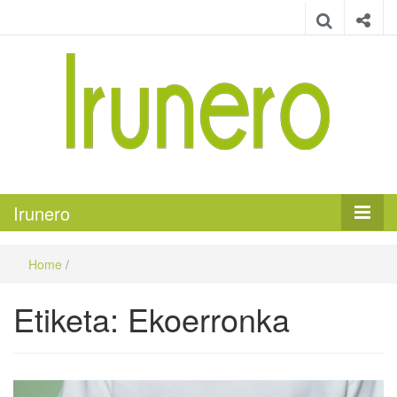
Irunero
Irungo euskarazko aldizkaria
Irunero
Home
/
Etiketa:
Ekoerronka