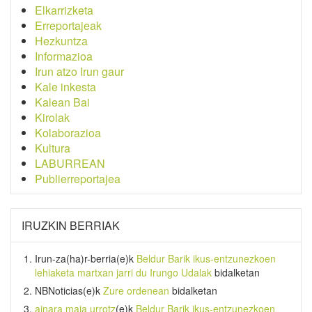
Elkarrizketa
Erreportajeak
Hezkuntza
Informazioa
Irun atzo Irun gaur
Kale inkesta
Kalean Bai
Kirolak
Kolaborazioa
Kultura
LABURREAN
Publierreportajea
IRUZKIN BERRIAK
Irun-za(ha)r-berria
(e)k
Beldur Barik ikus-entzunezkoen
lehiaketa martxan jarri du Irungo Udalak
bidalketan
NBNoticias
(e)k
Zure ordenean
bidalketan
ainara maia urrotz
(e)k
Beldur Barik ikus-entzunezkoen