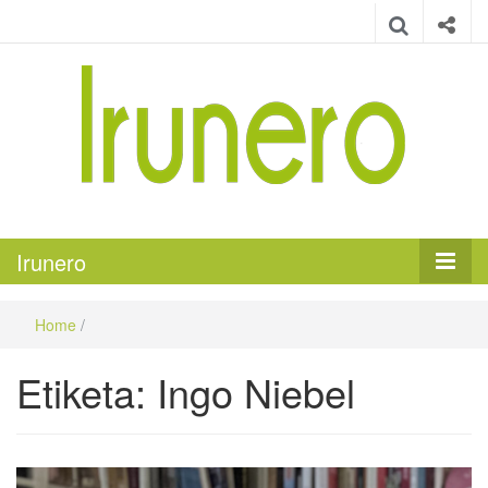
Irunero
Irungo euskarazko aldizkaria
Irunero
Home
/
Etiketa:
Ingo Niebel