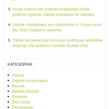
Irungo historia eta ondarea ezagutzeko bisita
gidatuen egitarau zabala prestatuko da udarako
Udalak inbertitutako euro bakoitzeko 2,13 euro sortu
ditu Dies Oiassonis jaialdiak
Trafiko mozketak eta Irunbusen zerbitzuan aldaketak
eragingo ditu asteburu honetan Euskal Jirak
KATEGORIAK
Aitzina
Argazki-erreportajea
Berriak
Bertatik Bertara
Bertsoak
Beti Gazte
Ekintzaileak