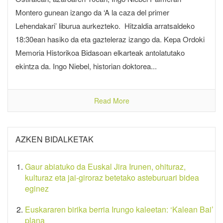
Montero gunean izango da ‘A la caza del primer
Lehendakari’ liburua aurkezteko. Hitzaldia arratsaldeko
18:30ean hasiko da eta gazteleraz izango da. Kepa Ordoki
Memoria Historikoa Bidasoan elkarteak antolatutako
ekintza da. Ingo Niebel, historian doktorea...
Read More
AZKEN BIDALKETAK
Gaur abiatuko da Euskal Jira Irunen, ohituraz,
kulturaz eta jai-giroraz betetako asteburuari bidea
eginez
Euskararen birika berria Irungo kaleetan: ‘Kalean Bai’
plana