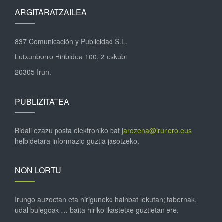
ARGITARATZAILEA
837 Comunicación y Publicidad S.L.
Letxunborro Hiribidea 100, 2 eskubi
20305 Irun.
PUBLIZITATEA
Bidali ezazu posta elektroniko bat
jarozena@irunero.eus
helbidetara informazio guztia jasotzeko.
NON LORTU
Irungo auzoetan eta hiriguneko hainbat lekutan; tabernak,
udal bulegoak … baita hiriko ikastetxe guztietan ere.