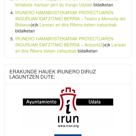
lehiaketa martxan jarri du Irungo Udalak
bidalketan
IRUNERO HAMABOSTEKARIAK PROYECTUAREN
INGURUAN IDATZITAKO BERRIA – Teatro y Memoria del
Bidasoa
(e)k
Lanean ari dira Ribera beken irabazleak
bidalketan
IRUNERO HAMABOSTEKARIAK PROYECTUAREN
INGURUAN IDATZITAKO BERRIA – AntzerkiZ
(e)k
Lanean
ari dira Ribera beken irabazleak
bidalketan
ERAKUNDE HAUEK IRUNERO DIRUZ
LAGUNTZEN DUTE: