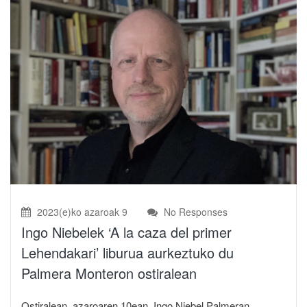
2023(e)ko azaroak 9
No Responses
Ingo Niebelek ‘A la caza del primer
Lehendakari’ liburua aurkeztuko du
Palmera Monteron ostiralean
Ostiralean, azaroaren 10ean, Ingo Niebel Palmeran