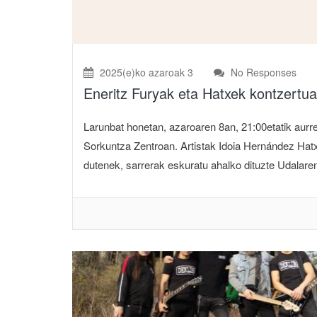
2025(e)ko azaroak 3
No Responses
Eneritz Furyak eta Hatxek kontzert
Larunbat honetan, azaroaren 8an, 21:00etatik aurr
Sorkuntza Zentroan. Artistak Idoia Hernández Hatx
dutenek, sarrerak eskuratu ahalko dituzte Udalar