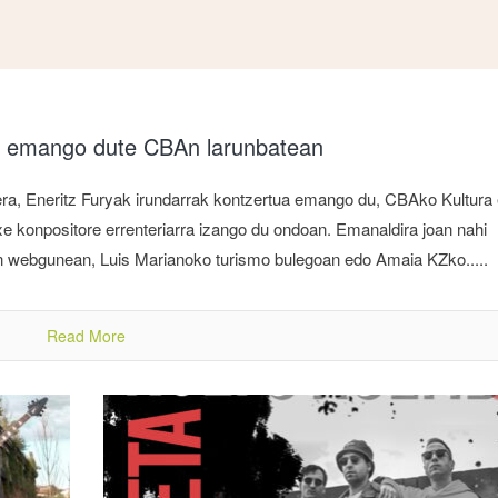
ua emango dute CBAn larunbatean
era, Eneritz Furyak irundarrak kontzertua emango du, CBAko Kultura 
e konpositore errenteriarra izango du ondoan. Emanaldira joan nahi
en webgunean, Luis Marianoko turismo bulegoan edo Amaia KZko.....
Read More