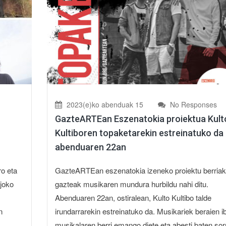
2023(e)ko abenduak 15
No Responses
GazteARTEan Eszenatokia proiektua Kult
Kultiboren topaketarekin estreinatuko da
abenduaren 22an
o eta
GazteARTEan eszenatokia izeneko proiektu berriak
 joko
gazteak musikaren mundura hurbildu nahi ditu.
Abenduaren 22an, ostiralean, Kulto Kultibo talde
n
irundarrarekin estreinatuko da. Musikariek beraien ib
musikalaren berri emango diete eta abesti baten so