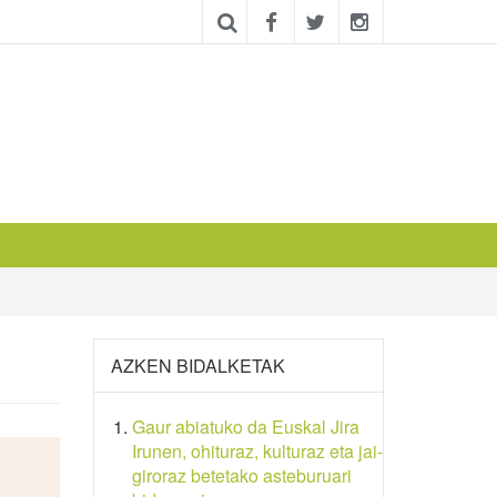
AZKEN BIDALKETAK
Gaur abiatuko da Euskal Jira
Irunen, ohituraz, kulturaz eta jai-
giroraz betetako asteburuari