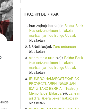
IRUZKIN BERRIAK
Irun-za(ha)r-berria
(e)k
Beldur Barik
ikus-entzunezkoen lehiaketa
martxan jarri du Irungo Udalak
bidalketan
NBNoticias
(e)k
Zure ordenean
bidalketan
o
ainara maia urrotz
(e)k
Beldur Barik
ikus-entzunezkoen lehiaketa
martxan jarri du Irungo Udalak
bidalketan
IRUNERO HAMABOSTEKARIAK
PROYECTUAREN INGURUAN
IDATZITAKO BERRIA – Teatro y
Memoria del Bidasoa
(e)k
Lanean
ari dira Ribera beken irabazleak
ilbide
bidalketan
rmen