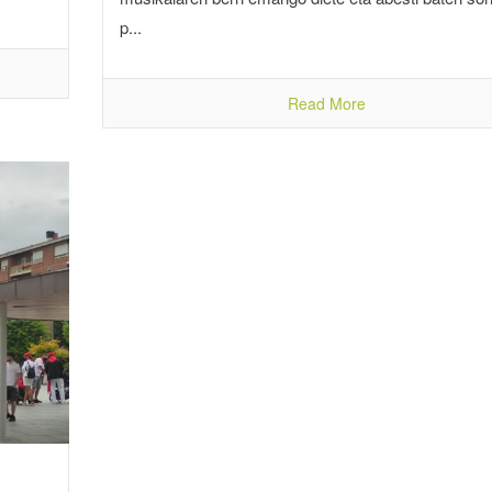
p...
Read More