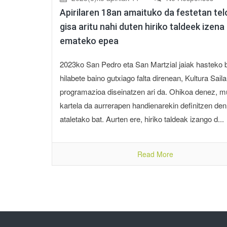
Apirilaren 18an amaituko da festetan te
gisa aritu nahi duten hiriko taldeek izena
emateko epea
2023ko San Pedro eta San Martzial jaiak hasteko b
hilabete baino gutxiago falta direnean, Kultura Saila
programazioa diseinatzen ari da. Ohikoa denez, m
kartela da aurrerapen handienarekin definitzen den
ataletako bat. Aurten ere, hiriko taldeak izango d...
Read More