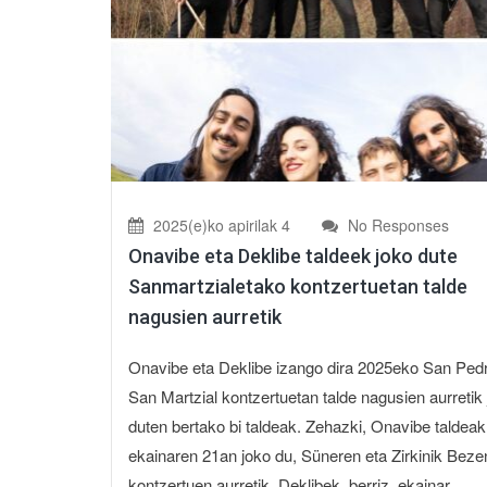
2025(e)ko apirilak 4
No Responses
Onavibe eta Deklibe taldeek joko dute
Sanmartzialetako kontzertuetan talde
nagusien aurretik
Onavibe eta Deklibe izango dira 2025eko San Pedr
San Martzial kontzertuetan talde nagusien aurretik
duten bertako bi taldeak. Zehazki, Onavibe taldeak
ekainaren 21an joko du, Süneren eta Zirkinik Beze
kontzertuen aurretik. Deklibek, berriz, ekainar...