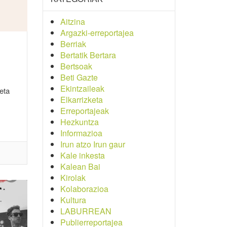
Aitzina
Argazki-erreportajea
Berriak
Bertatik Bertara
Bertsoak
Beti Gazte
Ekintzaileak
eta
Elkarrizketa
Erreportajeak
Hezkuntza
Informazioa
Irun atzo Irun gaur
Kale inkesta
Kalean Bai
Kirolak
Kolaborazioa
Kultura
LABURREAN
Publierreportajea