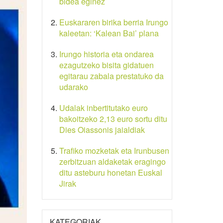
bidea eginez
Euskararen birika berria Irungo
kaleetan: ‘Kalean Bai’ plana
Irungo historia eta ondarea
ezagutzeko bisita gidatuen
egitarau zabala prestatuko da
udarako
Udalak inbertitutako euro
bakoitzeko 2,13 euro sortu ditu
Dies Oiassonis jaialdiak
Trafiko mozketak eta Irunbusen
zerbitzuan aldaketak eragingo
ditu asteburu honetan Euskal
Jirak
KATEGORIAK