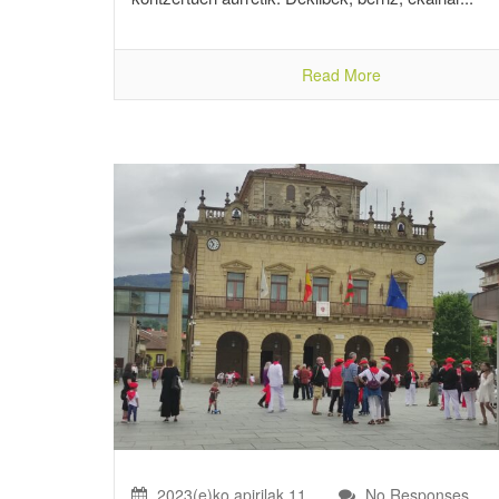
Read More
2023(e)ko apirilak 11
No Responses