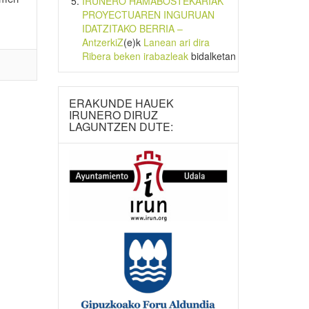
IRUNERO HAMABOSTEKARIAK
PROYECTUAREN INGURUAN
IDATZITAKO BERRIA –
AntzerkiZ
(e)k
Lanean ari dira
Ribera beken irabazleak
bidalketan
ERAKUNDE HAUEK
IRUNERO DIRUZ
LAGUNTZEN DUTE: