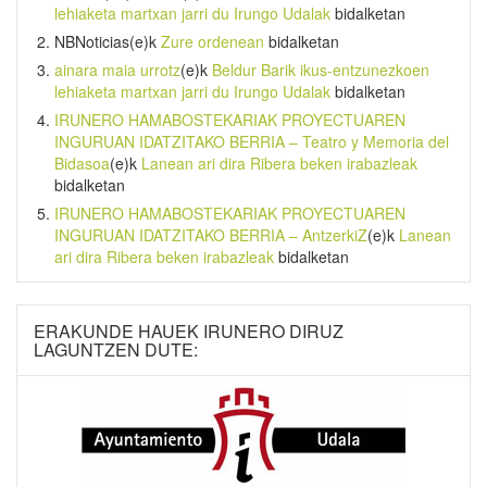
lehiaketa martxan jarri du Irungo Udalak
bidalketan
NBNoticias
(e)k
Zure ordenean
bidalketan
ainara maia urrotz
(e)k
Beldur Barik ikus-entzunezkoen
lehiaketa martxan jarri du Irungo Udalak
bidalketan
IRUNERO HAMABOSTEKARIAK PROYECTUAREN
INGURUAN IDATZITAKO BERRIA – Teatro y Memoria del
Bidasoa
(e)k
Lanean ari dira Ribera beken irabazleak
bidalketan
IRUNERO HAMABOSTEKARIAK PROYECTUAREN
INGURUAN IDATZITAKO BERRIA – AntzerkiZ
(e)k
Lanean
ari dira Ribera beken irabazleak
bidalketan
ERAKUNDE HAUEK IRUNERO DIRUZ
LAGUNTZEN DUTE: