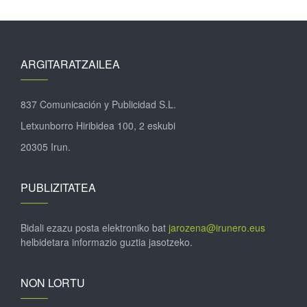
ARGITARATZAILEA
837 Comunicación y Publicidad S.L.
Letxunborro Hiribidea 100, 2 eskubi
20305 Irun.
PUBLIZITATEA
Bidali ezazu posta elektroniko bat
jarozena@irunero.eus
helbidetara informazio guztia jasotzeko.
NON LORTU