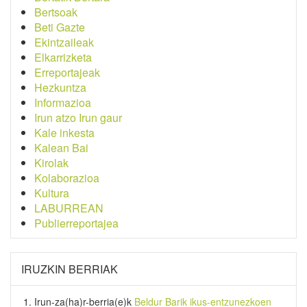
Bertsoak
Beti Gazte
Ekintzaileak
Elkarrizketa
Erreportajeak
Hezkuntza
Informazioa
Irun atzo Irun gaur
Kale inkesta
Kalean Bai
Kirolak
Kolaborazioa
Kultura
LABURREAN
Publierreportajea
IRUZKIN BERRIAK
Irun-za(ha)r-berria
(e)k
Beldur Barik ikus-entzunezkoen