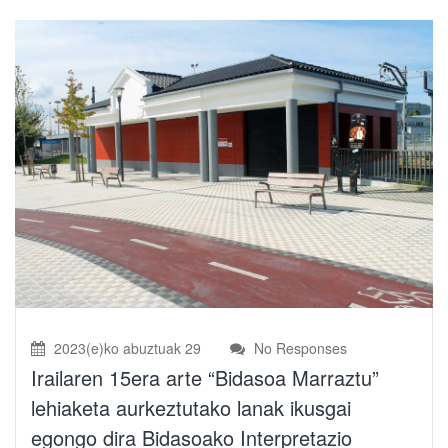
2023(e)ko abuztuak 29
No Responses
Irailaren 15era arte “Bidasoa Marraztu”
lehiaketa aurkeztutako lanak ikusgai
egongo dira Bidasoako Interpretazio