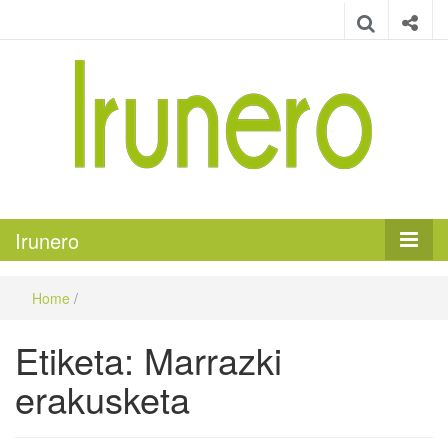
Irunero
Irungo euskarazko aldizkaria
Irunero
Home
/
Etiketa:
Marrazki
erakusketa