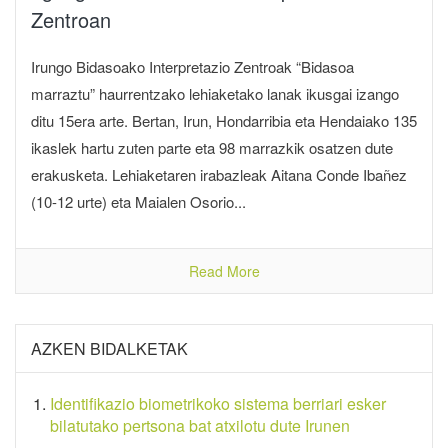
Zentroan
Irungo Bidasoako Interpretazio Zentroak “Bidasoa
marraztu” haurrentzako lehiaketako lanak ikusgai izango
ditu 15era arte. Bertan, Irun, Hondarribia eta Hendaiako 135
ikaslek hartu zuten parte eta 98 marrazkik osatzen dute
erakusketa. Lehiaketaren irabazleak Aitana Conde Ibañez
(10-12 urte) eta Maialen Osorio...
Read More
AZKEN BIDALKETAK
Identifikazio biometrikoko sistema berriari esker
bilatutako pertsona bat atxilotu dute Irunen