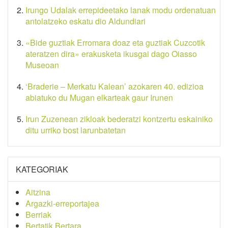
Irungo Udalak errepideetako lanak modu ordenatuan
antolatzeko eskatu dio Aldundiari
«Bide guztiak Erromara doaz eta guztiak Cuzcotik
ateratzen dira» erakusketa ikusgai dago Oiasso
Museoan
‘Braderie – Merkatu Kalean’ azokaren 40. edizioa
abiatuko du Mugan elkarteak gaur Irunen
Irun Zuzenean zikloak bederatzi kontzertu eskainiko
ditu urriko bost larunbatetan
KATEGORIAK
Aitzina
Argazki-erreportajea
Berriak
Bertatik Bertara