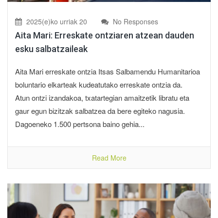
2025(e)ko urriak 20
No Responses
Aita Mari: Erreskate ontziaren atzean dauden
esku salbatzaileak
Aita Mari erreskate ontzia Itsas Salbamendu Humanitarioa
boluntario elkarteak kudeatutako erreskate ontzia da.
Atun ontzi izandakoa, txatartegian amaitzetik libratu eta
gaur egun bizitzak salbatzea da bere egiteko nagusia.
Dagoeneko 1.500 pertsona baino gehia...
Read More