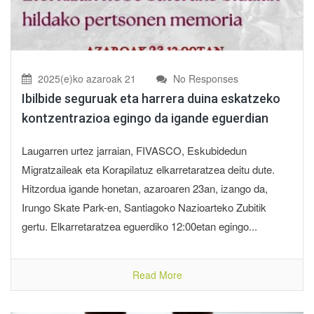
2025(e)ko azaroak 21
No Responses
Ibilbide seguruak eta harrera duina eskatzeko
kontzentrazioa egingo da igande eguerdian
Laugarren urtez jarraian, FIVASCO, Eskubidedun
Migratzaileak eta Korapilatuz elkarretaratzea deitu dute.
Hitzordua igande honetan, azaroaren 23an, izango da,
Irungo Skate Park-en, Santiagoko Nazioarteko Zubitik
gertu. Elkarretaratzea eguerdiko 12:00etan egingo...
Read More