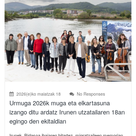
2026(e)ko maiatzak 18
No Responses
Urmuga 2026k muga eta elkartasuna
izango ditu ardatz Irunen utzatailaren 18an
egingo den ekitaldian
Irunek, Bidasoa ibaiaren bitartez, migratzaileen memorian