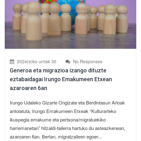
2024(e)ko urriak 30
No Responses
Generoa eta migrazioa izango dituzte
eztabaidagai Irungo Emakumeen Etxean
azaroaren 6an
Irungo Udaleko Gizarte Ongizate eta Berdintasun Arloak
antolatuta, Irungo Emakumeen Etxeak “Kulturarteko
ikuspegia emakume eta pertsona/migratuekiko
harremanetan” hitzaldi-tailerra hartuko du asteazkenean,
azaroaren 6an. Bertan, migratzaileen egoer...