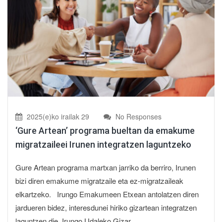
2025(e)ko irailak 29
No Responses
‘Gure Artean’ programa bueltan da emakume
migratzaileei Irunen integratzen laguntzeko
Gure Artean programa martxan jarriko da berriro, Irunen
bizi diren emakume migratzaile eta ez-migratzaileak
elkartzeko. Irungo Emakumeen Etxean antolatzen diren
jardueren bidez, interesdunei hiriko gizartean integratzen
laguntzen die. Irungo Udaleko Gizar...