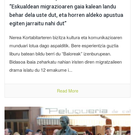
“Eskualdean migrazioaren gaia kalean landu
behar dela uste dut, eta horren aldeko apustua
egiten jarraitu nahi dut”
Nerea Kortabitarteren bizitza kultura eta komunikazioaren
munduari lotua dago aspalditik. Bere esperientzia guztia
liburu batean bildu berri du “Baloreak” izenburupean.
Bidasoa ibaia zeharkatu nahian iristen diren migratzaileen
drama islatu du 12 emakume i...
Read More