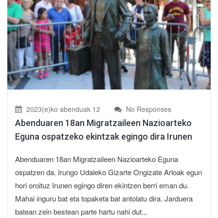
2023(e)ko abenduak 12
No Responses
Abenduaren 18an Migratzaileen Nazioarteko
Eguna ospatzeko ekintzak egingo dira Irunen
Abenduaren 18an Migratzaileen Nazioarteko Eguna
ospatzen da. Irungo Udaleko Gizarte Ongizate Arloak egun
hori oroituz Irunen egingo diren ekintzen berri eman du.
Mahai inguru bat eta topaketa bat antolatu dira. Jarduera
batean zein bestean parte hartu nahi dut...