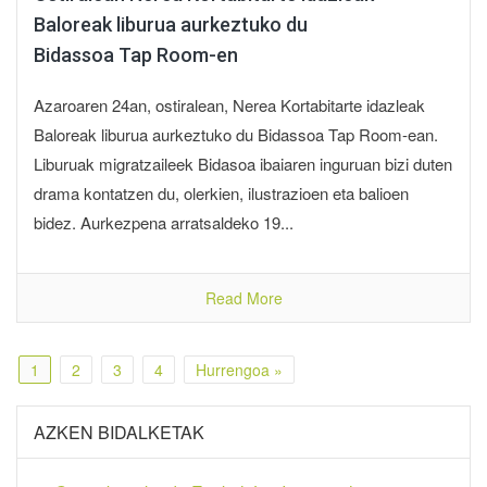
Baloreak liburua aurkeztuko du
Bidassoa Tap Room-en
Azaroaren 24an, ostiralean, Nerea Kortabitarte idazleak
Baloreak liburua aurkeztuko du Bidassoa Tap Room-ean.
Liburuak migratzaileek Bidasoa ibaiaren inguruan bizi duten
drama kontatzen du, olerkien, ilustrazioen eta balioen
bidez. Aurkezpena arratsaldeko 19...
Read More
1
2
3
4
Hurrengoa »
AZKEN BIDALKETAK