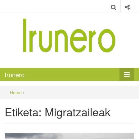
Irunero
Irungo euskarazko aldizkaria
Irunero
Home
/
Etiketa:
Migratzaileak