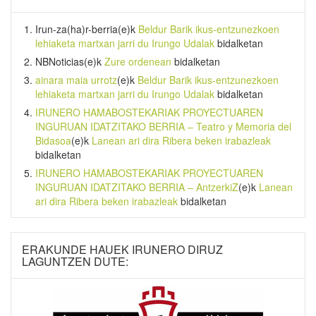
Irun-za(ha)r-berria
(e)k
Beldur Barik ikus-entzunezkoen
lehiaketa martxan jarri du Irungo Udalak
bidalketan
NBNoticias
(e)k
Zure ordenean
bidalketan
ainara maia urrotz
(e)k
Beldur Barik ikus-entzunezkoen
lehiaketa martxan jarri du Irungo Udalak
bidalketan
IRUNERO HAMABOSTEKARIAK PROYECTUAREN
INGURUAN IDATZITAKO BERRIA – Teatro y Memoria del
Bidasoa
(e)k
Lanean ari dira Ribera beken irabazleak
bidalketan
IRUNERO HAMABOSTEKARIAK PROYECTUAREN
INGURUAN IDATZITAKO BERRIA – AntzerkiZ
(e)k
Lanean
ari dira Ribera beken irabazleak
bidalketan
ERAKUNDE HAUEK IRUNERO DIRUZ
LAGUNTZEN DUTE: