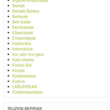
Argazki-erreportajea
Berriak
Bertatik Bertara
Bertsoak
Beti Gazte
Ekintzaileak
Elkarrizketa
Erreportajeak
Hezkuntza
Informazioa
Irun atzo Irun gaur
Kale inkesta
Kalean Bai
Kirolak
Kolaborazioa
Kultura
LABURREAN
Publierreportajea
IRUZKIN BERRIAK