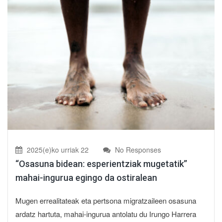
2025(e)ko urriak 22
No Responses
“Osasuna bidean: esperientziak mugetatik”
mahai-ingurua egingo da ostiralean
Mugen errealitateak eta pertsona migratzaileen osasuna
ardatz hartuta, mahai-ingurua antolatu du Irungo Harrera