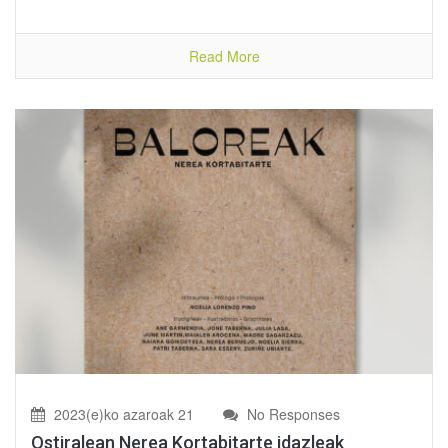
Read More
2023(e)ko azaroak 21
No Responses
Ostiralean Nerea Kortabitarte idazleak