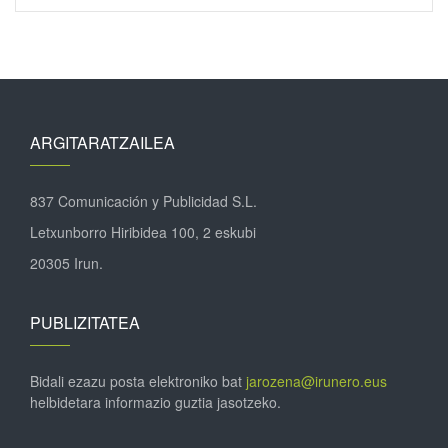
ARGITARATZAILEA
837 Comunicación y Publicidad S.L.
Letxunborro Hiribidea 100, 2 eskubi
20305 Irun.
PUBLIZITATEA
Bidali ezazu posta elektroniko bat
jarozena@irunero.eus
helbidetara informazio guztia jasotzeko.