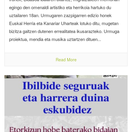
egingo den omenaldi artistiko eta herrikoia hartuko du
uztailaren 18an. Urmugaren zazpigarren edizio honek
Euskal Herria eta Kanariar Uharteak lotuko ditu, mugetan
bizitza galtzen dutenen errealitatea ikusarazteko. Urmuga
proiektua, mendia eta musika uztartzen dituen...
Read More