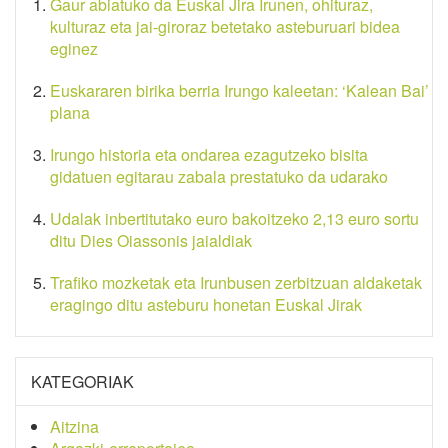
Gaur abiatuko da Euskal Jira Irunen, ohituraz,
kulturaz eta jai-giroraz betetako asteburuari bidea
eginez
Euskararen birika berria Irungo kaleetan: ‘Kalean Bai’
plana
Irungo historia eta ondarea ezagutzeko bisita
gidatuen egitarau zabala prestatuko da udarako
Udalak inbertitutako euro bakoitzeko 2,13 euro sortu
ditu Dies Oiassonis jaialdiak
Trafiko mozketak eta Irunbusen zerbitzuan aldaketak
eragingo ditu asteburu honetan Euskal Jirak
KATEGORIAK
Aitzina