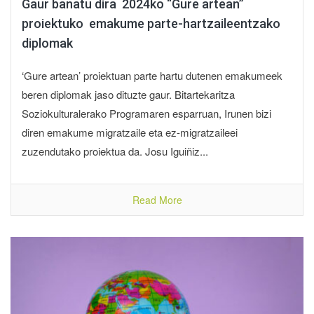
Gaur banatu dira 2024ko “Gure artean”
proiektuko emakume parte-hartzaileentzako
diplomak
‘Gure artean’ proiektuan parte hartu dutenen emakumeek
beren diplomak jaso dituzte gaur. Bitartekaritza
Soziokulturalerako Programaren esparruan, Irunen bizi
diren emakume migratzaile eta ez-migratzaileei
zuzendutako proiektua da. Josu Iguiñiz...
Read More