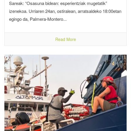
Sareak: “Osasuna bidean: esperientziak mugetatik”
izenekoa. Urriaren 24an, ostiralean, arratsaldeko 18:00etan
egingo da, Palmera-Montero...
Read More