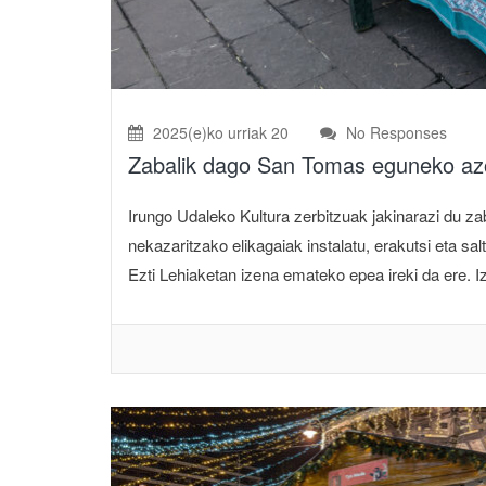
2025(e)ko urriak 20
No Responses
Zabalik dago San Tomas eguneko azo
Irungo Udaleko Kultura zerbitzuak jakinarazi du
nekazaritzako elikagaiak instalatu, erakutsi eta s
Ezti Lehiaketan izena emateko epea ireki da ere. I