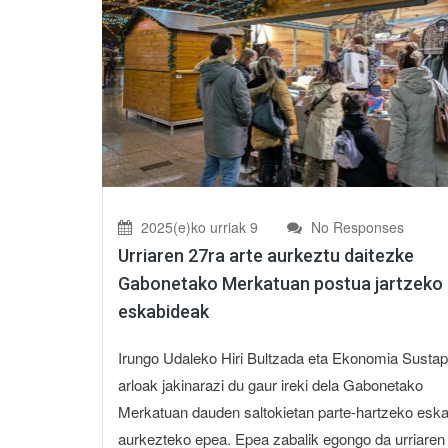
2025(e)ko urriak 9
No Responses
Urriaren 27ra arte aurkeztu daitezke
Gabonetako Merkatuan postua jartzeko
eskabideak
Irungo Udaleko Hiri Bultzada eta Ekonomia Susta
arloak jakinarazi du gaur ireki dela Gabonetako
Merkatuan dauden saltokietan parte-hartzeko esk
aurkezteko epea. Epea zabalik egongo da urriaren