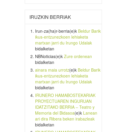
IRUZKIN BERRIAK
Irun-za(ha)r-berria
(e)k
Beldur Barik
ikus-entzunezkoen lehiaketa
martxan jarri du Irungo Udalak
bidalketan
NBNoticias
(e)k
Zure ordenean
bidalketan
ainara maia urrotz
(e)k
Beldur Barik
ikus-entzunezkoen lehiaketa
martxan jarri du Irungo Udalak
bidalketan
IRUNERO HAMABOSTEKARIAK
PROYECTUAREN INGURUAN
IDATZITAKO BERRIA – Teatro y
Memoria del Bidasoa
(e)k
Lanean
ari dira Ribera beken irabazleak
bidalketan