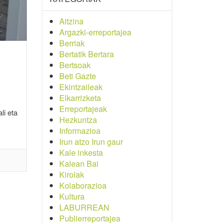
Aitzina
Argazki-erreportajea
Berriak
Bertatik Bertara
Bertsoak
Beti Gazte
Ekintzaileak
Elkarrizketa
Erreportajeak
li eta
Hezkuntza
Informazioa
Irun atzo Irun gaur
Kale inkesta
Kalean Bai
Kirolak
Kolaborazioa
Kultura
LABURREAN
Publierreportajea