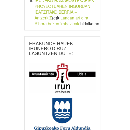
IRUNERO HAMABOSTEKARIAK
PROYECTUAREN INGURUAN
IDATZITAKO BERRIA –
AntzerkiZ
(e)k
Lanean ari dira
Ribera beken irabazleak
bidalketan
ERAKUNDE HAUEK
IRUNERO DIRUZ
LAGUNTZEN DUTE: