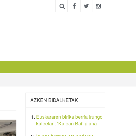
AZKEN BIDALKETAK
Euskararen birika berria Irungo
kaleetan: ‘Kalean Bai’ plana