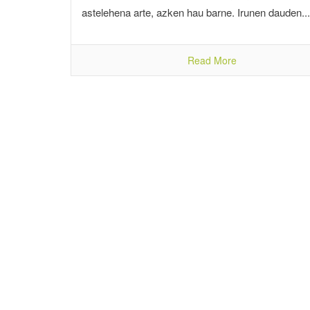
astelehena arte, azken hau barne. Irunen dauden...
Read More