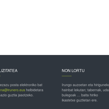
IZITATEA
NON LORTU
 ezazu posta elektroniko bat
Irungo auzoetan eta hirigunek
ena@irunero.eus
helbidetara
hainbat lekutan; tabernak, uda
azio guztia jasotzeko.
bulegoak … baita hiriko
ikastetxe guztietan ere.