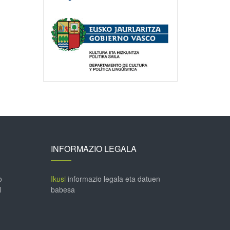
INFORMAZIO LEGALA
o
Ikusi
informazio legala eta datuen
l
babesa