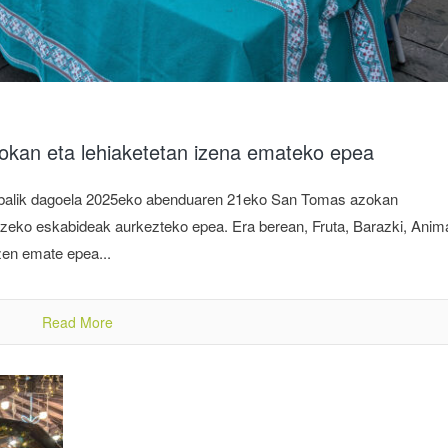
kan eta lehiaketetan izena emateko epea
 zabalik dagoela 2025eko abenduaren 21eko San Tomas azokan
altzeko eskabideak aurkezteko epea. Era berean, Fruta, Barazki, Anima
zen emate epea...
Read More