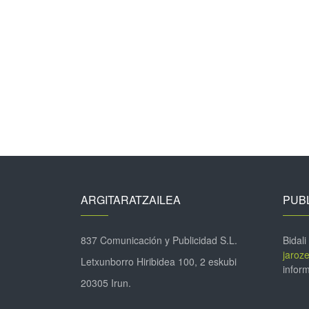
ARGITARATZAILEA
PUBL
837 Comunicación y Publicidad S.L.
Bidali
jaroz
Letxunborro Hiribidea 100, 2 eskubi
inform
20305 Irun.