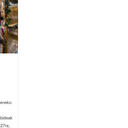
peneko
abideak
 27ra,