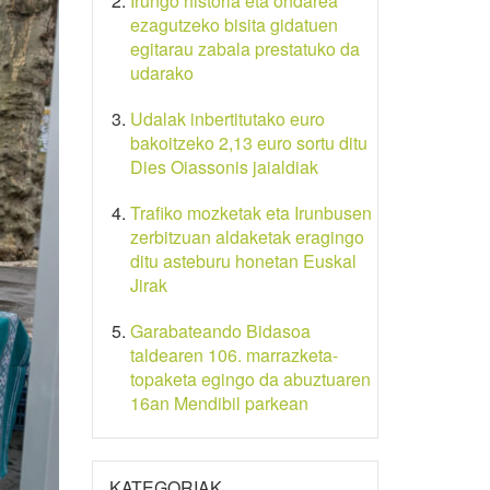
Irungo historia eta ondarea
ezagutzeko bisita gidatuen
egitarau zabala prestatuko da
udarako
Udalak inbertitutako euro
bakoitzeko 2,13 euro sortu ditu
Dies Oiassonis jaialdiak
Trafiko mozketak eta Irunbusen
zerbitzuan aldaketak eragingo
ditu asteburu honetan Euskal
Jirak
Garabateando Bidasoa
taldearen 106. marrazketa-
topaketa egingo da abuztuaren
16an Mendibil parkean
KATEGORIAK