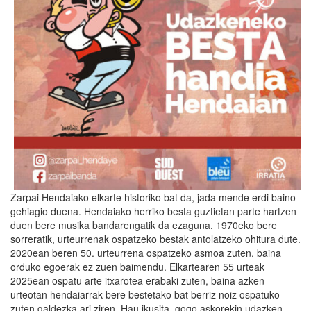
Zarpai Hendaiako elkarte historiko bat da, jada mende erdi baino
gehiagio duena. Hendaiako herriko besta guztietan parte hartzen
duen bere musika bandarengatik da ezaguna. 1970eko bere
sorreratik, urteurrenak ospatzeko bestak antolatzeko ohitura dute.
2020ean beren 50. urteurrena ospatzeko asmoa zuten, baina
orduko egoerak ez zuen baimendu. Elkartearen 55 urteak
2025ean ospatu arte itxarotea erabaki zuten, baina azken
urteotan hendaiarrak bere bestetako bat berriz noiz ospatuko
zuten galdezka ari ziren. Hau ikusita, gogo askorekin udazken