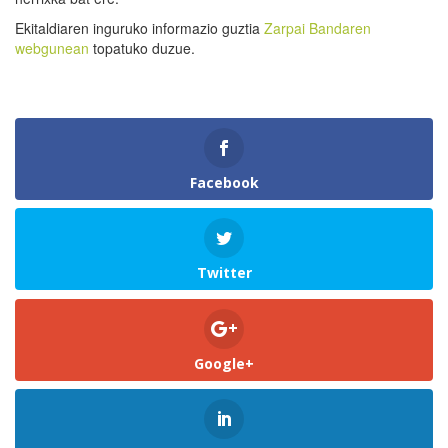
Ekitaldiaren inguruko informazio guztia
Zarpai Bandaren
webgunean
topatuko duzue.
Facebook
Twitter
Google+