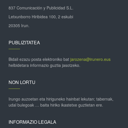
837 Comunicación y Publicidad S.L.
Letxunborro Hiribidea 100, 2 eskubi
20305 Irun.
PUBLIZITATEA
Bidali ezazu posta elektroniko bat
jarozena@irunero.eus
helbidetara informazio guztia jasotzeko.
NON LORTU
Irungo auzoetan eta hiriguneko hainbat lekutan; tabernak,
udal bulegoak … baita hiriko ikastetxe guztietan ere.
INFORMAZIO LEGALA