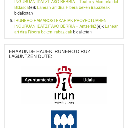
INGURUAN IDATZITAKO BERRIA – Teatro y Memoria del
Bidasoa
(e)k
Lanean ari dira Ribera beken irabazleak
bidalketan
IRUNERO HAMABOSTEKARIAK PROYECTUAREN
INGURUAN IDATZITAKO BERRIA – AntzerkiZ
(e)k
Lanean
ari dira Ribera beken irabazleak
bidalketan
ERAKUNDE HAUEK IRUNERO DIRUZ
LAGUNTZEN DUTE: