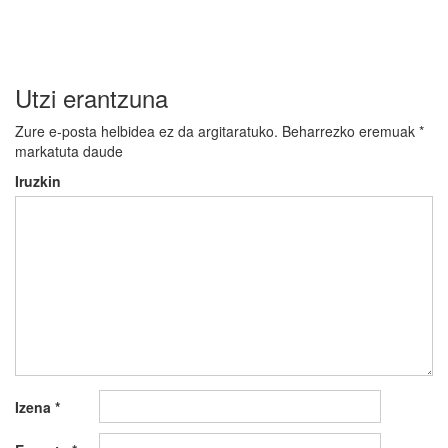
Utzi erantzuna
Zure e-posta helbidea ez da argitaratuko.
Beharrezko eremuak
*
markatuta daude
Iruzkin
Izena
*