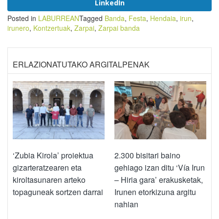
LinkedIn
Posted in
LABURREAN
Tagged
Banda
,
Festa
,
Hendaia
,
irun
,
irunero
,
Kontzertuak
,
Zarpai
,
Zarpai banda
ERLAZIONATUTAKO ARGITALPENAK
‘Zubia Kirola’ proiektua
2.300 bisitari baino
gizarteratzearen eta
gehiago izan ditu ‘Vía Irun
kiroltasunaren arteko
– Hiria gara’ erakusketak,
topaguneak sortzen darrai
Irunen etorkizuna argitu
nahian