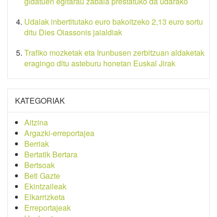
gidatuen egitarau zabala prestatuko da udarako
Udalak inbertitutako euro bakoitzeko 2,13 euro sortu
ditu Dies Oiassonis jaialdiak
Trafiko mozketak eta Irunbusen zerbitzuan aldaketak
eragingo ditu asteburu honetan Euskal Jirak
KATEGORIAK
Aitzina
Argazki-erreportajea
Berriak
Bertatik Bertara
Bertsoak
Beti Gazte
Ekintzaileak
Elkarrizketa
Erreportajeak