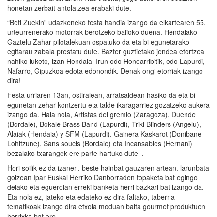
honetan zerbait antolatzea erabaki dute.
“Beti Zuekin” udazkeneko festa handia izango da elkartearen 55.
urteurrenerako motorrak berotzeko balioko duena. Hendaiako
Gaztelu Zahar pilotalekuan ospatuko da eta bi egunetarako
egitarau zabala prestatu dute. Bazter guztietako jendea etortzea
nahiko lukete, izan Hendaia, Irun edo Hondarribitik, edo Lapurdi,
Nafarro, Gipuzkoa edota edonondik. Denak ongi etorriak izango
dira!
Festa urriaren 13an, ostiralean, arratsaldean hasiko da eta bi
egunetan zehar kontzertu eta talde ikaragarriez gozatzeko aukera
izango da. Hala nola, Artistas del gremio (Zaragoza), Duende
(Bordale), Bokale Brass Band (Lapurdi), Triki Blinders (Angelu),
Alaiak (Hendaia) y SFM (Lapurdi). Gainera Kaskarot (Donibane
Lohitzune), Sans soucis (Bordale) eta Incansables (Hernani)
bezalako txarangek ere parte hartuko dute. .
Hori soilik ez da izanen, beste hainbat gauzaren artean, larunbata
goizean Ipar Euskal Herriko Danborraden topaketa bat egingo
delako eta eguerdian erreki banketa herri bazkari bat izango da.
Eta nola ez, jateko eta edateko ez dira faltako, taberna
tematikoak izango dira etxola moduan baita gourmet produktuen
herrixka bat ere.