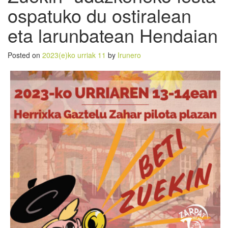
ospatuko du ostiralean
eta larunbatean Hendaian
Posted on
2023(e)ko urriak 11
by
Irunero