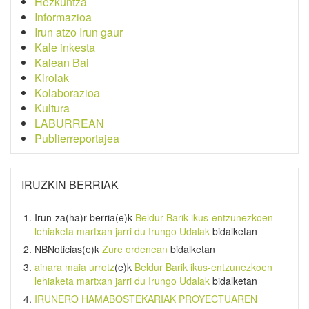
Hezkuntza
Informazioa
Irun atzo Irun gaur
Kale inkesta
Kalean Bai
Kirolak
Kolaborazioa
Kultura
LABURREAN
Publierreportajea
IRUZKIN BERRIAK
Irun-za(ha)r-berria
(e)k
Beldur Barik ikus-entzunezkoen
lehiaketa martxan jarri du Irungo Udalak
bidalketan
NBNoticias
(e)k
Zure ordenean
bidalketan
ainara maia urrotz
(e)k
Beldur Barik ikus-entzunezkoen
lehiaketa martxan jarri du Irungo Udalak
bidalketan
IRUNERO HAMABOSTEKARIAK PROYECTUAREN