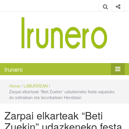
Irunero
Irungo euskarazko aldizkaria
Irunero
Home
/
LABURREAN
/
Zarpai elkarteak “Beti Zuekin” udazkeneko festa ospatuko
du ostiralean eta larunbatean Hendaian
Zarpai elkarteak “Beti
Zuekin” udazkeneko festa