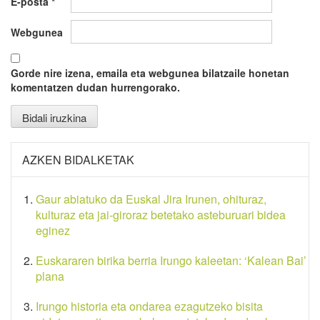
E-posta
*
Webgunea
Gorde nire izena, emaila eta webgunea bilatzaile honetan
komentatzen dudan hurrengorako.
AZKEN BIDALKETAK
Gaur abiatuko da Euskal Jira Irunen, ohituraz,
kulturaz eta jai-giroraz betetako asteburuari bidea
eginez
Euskararen birika berria Irungo kaleetan: ‘Kalean Bai’
plana
Irungo historia eta ondarea ezagutzeko bisita