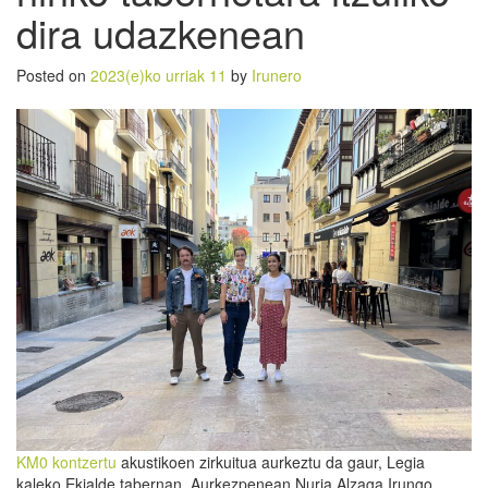
dira udazkenean
Posted on
2023(e)ko urriak 11
by
Irunero
KM0 kontzertu
akustikoen zirkuitua aurkeztu da gaur, Legia
kaleko Ekialde tabernan. Aurkezpenean Nuria Alzaga Irungo