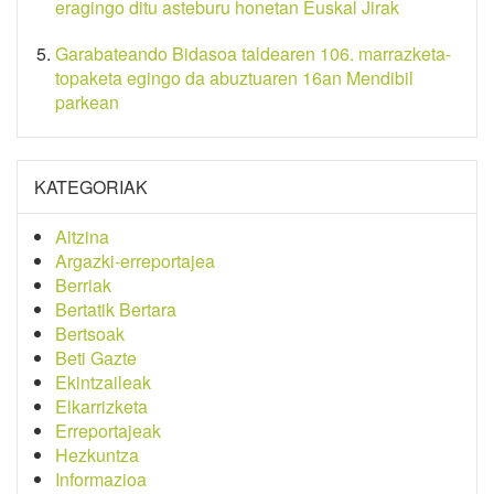
eragingo ditu asteburu honetan Euskal Jirak
Garabateando Bidasoa taldearen 106. marrazketa-
topaketa egingo da abuztuaren 16an Mendibil
parkean
KATEGORIAK
Aitzina
Argazki-erreportajea
Berriak
Bertatik Bertara
Bertsoak
Beti Gazte
Ekintzaileak
Elkarrizketa
Erreportajeak
Hezkuntza
Informazioa