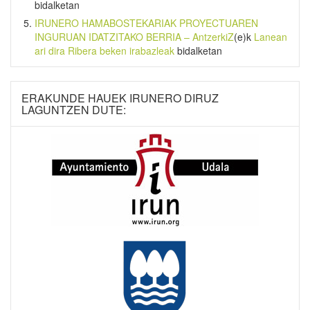
bidalketan
IRUNERO HAMABOSTEKARIAK PROYECTUAREN
INGURUAN IDATZITAKO BERRIA – AntzerkiZ
(e)k
Lanean
ari dira Ribera beken irabazleak
bidalketan
ERAKUNDE HAUEK IRUNERO DIRUZ
LAGUNTZEN DUTE: