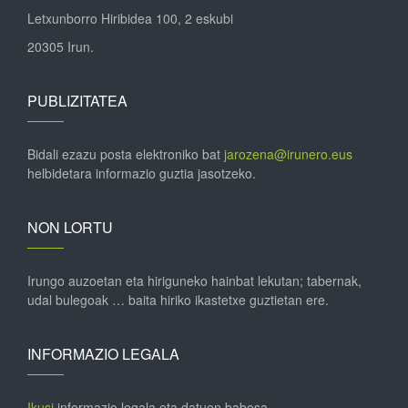
Letxunborro Hiribidea 100, 2 eskubi
20305 Irun.
PUBLIZITATEA
Bidali ezazu posta elektroniko bat
jarozena@irunero.eus
helbidetara informazio guztia jasotzeko.
NON LORTU
Irungo auzoetan eta hiriguneko hainbat lekutan; tabernak,
udal bulegoak … baita hiriko ikastetxe guztietan ere.
INFORMAZIO LEGALA
Ikusi
informazio legala eta datuen babesa