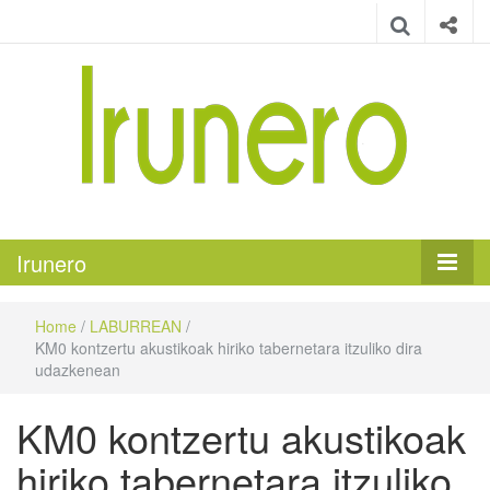
Irunero
Irungo euskarazko aldizkaria
Irunero
Home
/
LABURREAN
/
KM0 kontzertu akustikoak hiriko tabernetara itzuliko dira
udazkenean
KM0 kontzertu akustikoak
hiriko tabernetara itzuliko