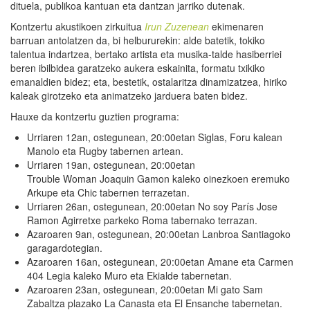
dituela, publikoa kantuan eta dantzan jarriko dutenak.
Kontzertu akustikoen zirkuitua
Irun Zuzenean
ekimenaren
barruan antolatzen da, bi helbururekin: alde batetik, tokiko
talentua indartzea, bertako artista eta musika-talde hasiberriei
beren ibilbidea garatzeko aukera eskainita, formatu txikiko
emanaldien bidez; eta, bestetik, ostalaritza dinamizatzea, hiriko
kaleak girotzeko eta animatzeko jarduera baten bidez.
Hauxe da kontzertu guztien programa:
Urriaren 12an, ostegunean, 20:00etan Siglas, Foru kalean
Manolo eta Rugby tabernen artean.
Urriaren 19an, ostegunean, 20:00etan
Trouble Woman Joaquin Gamon kaleko oinezkoen eremuko
Arkupe eta Chic tabernen terrazetan.
Urriaren 26an, ostegunean, 20:00etan No soy París Jose
Ramon Agirretxe parkeko Roma tabernako terrazan.
Azaroaren 9an, ostegunean, 20:00etan Lanbroa Santiagoko
garagardotegian.
Azaroaren 16an, ostegunean, 20:00etan Amane eta Carmen
404 Legia kaleko Muro eta Ekialde tabernetan.
Azaroaren 23an, ostegunean, 20:00etan Mi gato Sam
Zabaltza plazako La Canasta eta El Ensanche tabernetan.