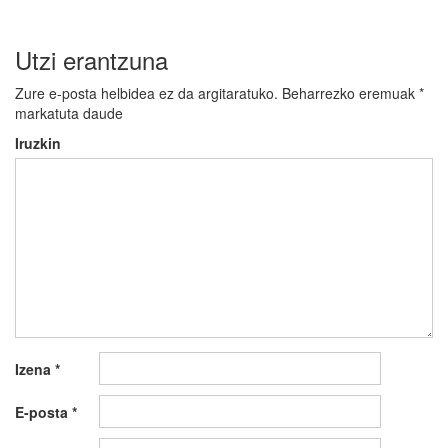
Utzi erantzuna
Zure e-posta helbidea ez da argitaratuko.
Beharrezko eremuak
*
markatuta daude
Iruzkin
Izena
*
E-posta
*