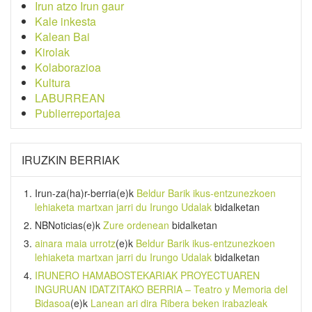
Irun atzo Irun gaur
Kale inkesta
Kalean Bai
Kirolak
Kolaborazioa
Kultura
LABURREAN
Publierreportajea
IRUZKIN BERRIAK
Irun-za(ha)r-berria
(e)k
Beldur Barik ikus-entzunezkoen
lehiaketa martxan jarri du Irungo Udalak
bidalketan
NBNoticias
(e)k
Zure ordenean
bidalketan
ainara maia urrotz
(e)k
Beldur Barik ikus-entzunezkoen
lehiaketa martxan jarri du Irungo Udalak
bidalketan
IRUNERO HAMABOSTEKARIAK PROYECTUAREN
INGURUAN IDATZITAKO BERRIA – Teatro y Memoria del
Bidasoa
(e)k
Lanean ari dira Ribera beken irabazleak