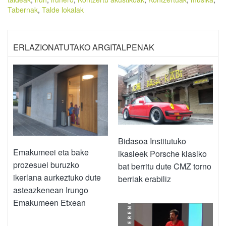
Tabernak
,
Talde lokalak
ERLAZIONATUTAKO ARGITALPENAK
Bidasoa Institutuko
Emakumeei eta bake
ikasleek Porsche klasiko
prozesuei buruzko
bat berritu dute CMZ torno
ikerlana aurkeztuko dute
berriak erabiliz
asteazkenean Irungo
Emakumeen Etxean