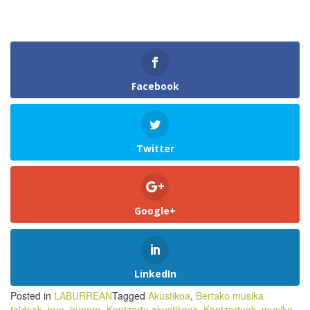
Facebook
Twitter
Google+
LinkedIn
Posted in
LABURREAN
Tagged
Akustikoa
,
Bertako musika
taldeak
,
irun
,
irunero
,
Kontzertu akustikoak
,
Kontzertuak
,
musika
,