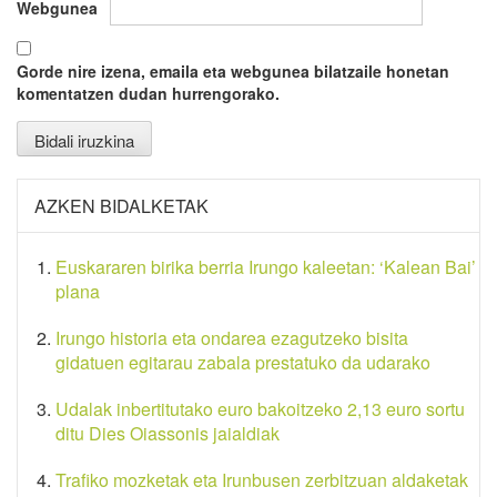
Webgunea
Gorde nire izena, emaila eta webgunea bilatzaile honetan
komentatzen dudan hurrengorako.
AZKEN BIDALKETAK
Euskararen birika berria Irungo kaleetan: ‘Kalean Bai’
plana
Irungo historia eta ondarea ezagutzeko bisita
gidatuen egitarau zabala prestatuko da udarako
Udalak inbertitutako euro bakoitzeko 2,13 euro sortu
ditu Dies Oiassonis jaialdiak
Trafiko mozketak eta Irunbusen zerbitzuan aldaketak