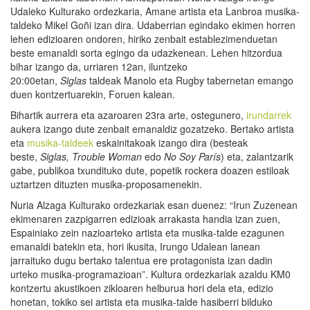
Udaleko Kulturako ordezkaria, Amane artista eta Lanbroa musika-
taldeko Mikel Goñi izan dira. Udaberrian egindako ekimen horren
lehen edizioaren ondoren, hiriko zenbait establezimenduetan
beste emanaldi sorta egingo da udazkenean. Lehen hitzordua
bihar izango da, urriaren 12an, iluntzeko
20:00etan,
Siglas
taldeak Manolo eta Rugby tabernetan emango
duen kontzertuarekin, Foruen kalean.
Bihartik aurrera eta azaroaren 23ra arte, ostegunero,
irundarrek
aukera izango dute zenbait emanaldiz gozatzeko. Bertako artista
eta
musika-taldeek
eskainitakoak izango dira (besteak
beste,
Siglas, Trouble Woman
edo
No Soy París
) eta, zalantzarik
gabe, publikoa txundituko dute, popetik rockera doazen estiloak
uztartzen dituzten musika-proposamenekin.
Nuria Alzaga Kulturako ordezkariak esan duenez: “Irun Zuzenean
ekimenaren zazpigarren edizioak arrakasta handia izan zuen,
Espainiako zein nazioarteko artista eta musika-talde ezagunen
emanaldi batekin eta, hori ikusita, Irungo Udalean lanean
jarraituko dugu bertako talentua ere protagonista izan dadin
urteko musika-programazioan”. Kultura ordezkariak azaldu KM0
kontzertu akustikoen zikloaren helburua hori dela eta, edizio
honetan, tokiko sei artista eta musika-talde hasiberri bilduko