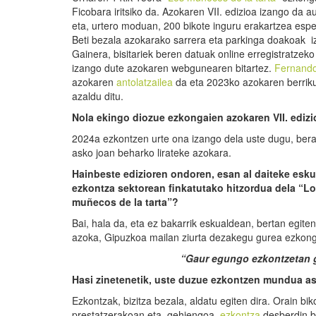
Ficobara iritsiko da. Azokaren VII. edizioa izango da 
eta, urtero moduan, 200 bikote inguru erakartzea espe
Beti bezala azokarako sarrera eta parkinga doakoak i
Gainera, bisitariek beren datuak online erregistratzek
izango dute azokaren webgunearen bitartez.
Fernando
azokaren
antolatzailea
da eta 2023ko azokaren berrik
azaldu ditu.
Nola ekingo diozue ezkongaien azokaren VII. edizi
2024a ezkontzen urte ona izango dela uste dugu, bera
asko joan beharko lirateke azokara.
Hainbeste edizioren ondoren, esan al daiteke esk
ezkontza
sektorean finkatutako hitzordua dela “L
muñecos
de la tarta”?
Bai, hala da, eta ez bakarrik eskualdean, bertan egiten
azoka, Gipuzkoa mailan ziurta dezakegu gurea ezkong
“Gaur egungo ezkontzetan g
Hasi zinetenetik, uste duzue ezkontzen mundua ask
Ezkontzak, bizitza bezala, aldatu egiten dira. Orain b
prestatzerakoan eta, gehiengoa,
ezkontza
desberdin b