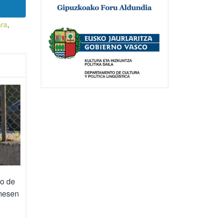
ara
,
go de
mesen