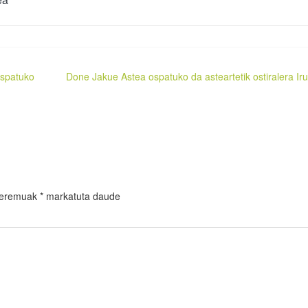
ospatuko
Done Jakue Astea ospatuko da asteartetik ostiralera Ir
 eremuak
*
markatuta daude