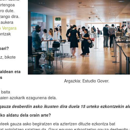
aurtengoa
ro dute.
zango dira.
o aukera
 Vergara
untzak
oari?
z, bikote
ualdean eta
os
Argazkia: Estudio Gover.
 baita
aien azokarik ezagunena dela.
auza desberdin asko ikusten dira duela 15 urteko ezkontzekin al
o aldatu dela orain arte?
ikoteek gauza asko begiratzen eta aztertzen dituzte ezkontza bat
at antolatzen saiatzen da. Gaur egungo ezkontzetan gauza desberdin