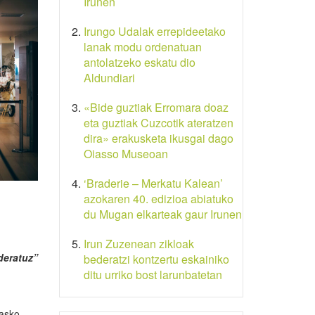
Irunen
Irungo Udalak errepideetako
lanak modu ordenatuan
antolatzeko eskatu dio
Aldundiari
«Bide guztiak Erromara doaz
eta guztiak Cuzcotik ateratzen
dira» erakusketa ikusgai dago
Oiasso Museoan
‘Braderie – Merkatu Kalean’
azokaren 40. edizioa abiatuko
du Mugan elkarteak gaur Irunen
Irun Zuzenean zikloak
deratuz”
bederatzi kontzertu eskainiko
ditu urriko bost larunbatetan
 asko