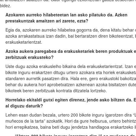
bidez.
Azokaren aurreko hilabeteetan lan asko pilatuko da. Azken
prestakuntzak amaitzen ari zarete, ezta?
Egia da, azokaren aurreko hilabetea gogorra da, dena kitatu behar 
azoka arrakastatsua izan dadin, bai bertaratzen diren bikoteentzat, 
erakusketarientzat.
Azoka aukera paregabea da
erakusketariek
beren produktuak e
zerbitzuak erakusteko?
Uste dugu azoka erakusleiho bikaina dela erakusketarientzat. Izan 
bikote inguru erakartzen ditugu urtero azokara eta horiek erakusket
standaren aurretik pasatzen dira. Hala ere, gero erakustoki bakoitza
behar du aukera hori aprobetxatzen azkenean azoka bisitatzen dut
bikoteek beren zerbitzuak kontrata ditzatela lortzeko.
Horrelako ekitaldi gutxi egiten direnez, jende asko biltzen da
al diguzu daturik?
Lehen esan dudan bezala, urtero 200 bikote inguru igarotzen dira “
muñecos de la tarta” azokatik. Hori da gure helburua, urtero behintz
hori errepikatzea, baina beti dugu jendetza handiagoa erakartzeko i