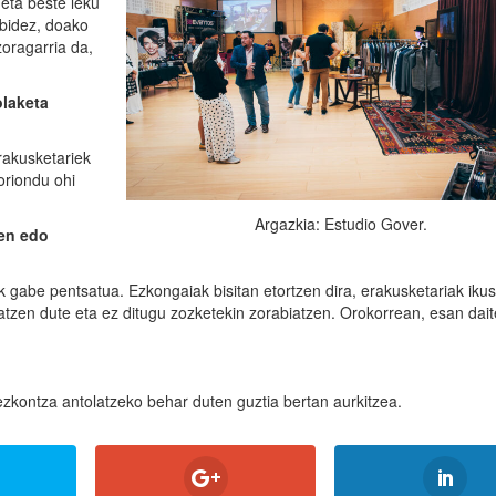
eta beste leku
ibidez, doako
zoragarria da,
olaketa
rakusketariek
zoriondu ohi
Argazkia: Estudio Gover.
ten edo
ik gabe pentsatua. Ezkongaiak bisitan etortzen dira, erakusketariak ikus
tatzen dute eta ez ditugu zozketekin zorabiatzen. Orokorrean, esan dai
zkontza antolatzeko behar duten guztia bertan aurkitzea.