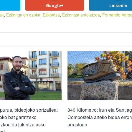
Google+
LinkedIn
ak
,
Ezkongaien azoka
,
Ezkontza
,
Ezkontza antolatzea
,
Fernando Verg
zpurua, bideojoko sortzailea:
840 Kilometro: Irun eta Santia
oko bat garatzeko
Compostela arteko bidea erro
zkoa da jakintza asko
arrastoan
ea”