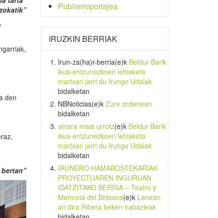
la tarta”
Publierreportajea
zokatik”
e
IRUZKIN BERRIAK
ngarriak,
Irun-za(ha)r-berria
(e)k
Beldur Barik
ikus-entzunezkoen lehiaketa
martxan jarri du Irungo Udalak
bidalketan
na den
NBNoticias
(e)k
Zure ordenean
bidalketan
ainara maia urrotz
(e)k
Beldur Barik
ikus-entzunezkoen lehiaketa
raz,
martxan jarri du Irungo Udalak
bidalketan
IRUNERO HAMABOSTEKARIAK
bertan
”
PROYECTUAREN INGURUAN
IDATZITAKO BERRIA – Teatro y
Memoria del Bidasoa
(e)k
Lanean
ari dira Ribera beken irabazleak
bidalketan