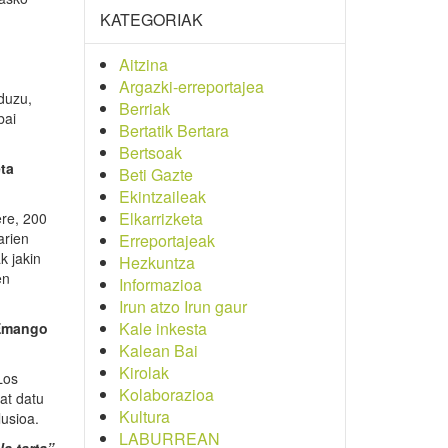
KATEGORIAK
Aitzina
Argazki-erreportajea
duzu,
Berriak
bai
Bertatik Bertara
Bertsoak
ta
Beti Gazte
Ekintzaileak
Elkarrizketa
ere, 200
arien
Erreportajeak
k jakin
Hezkuntza
en
Informazioa
Irun atzo Irun gaur
Kale inkesta
. Emango
Kalean Bai
Kirolak
Los
Kolaborazioa
at datu
Kultura
lusioa.
LABURREAN