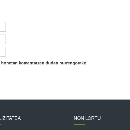
ile honetan komentatzen dudan hurrengorako.
IZITATEA
NON LORTU