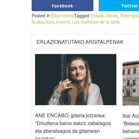
Facebook
Twitter
Posted in
Elkarrizketa
Tagged
Estudio Gover
,
Ezkongai
ficoba
,
irun
,
irunero
,
Los muñecos de la tarta
ERLAZIONATUTAKO ARGITALPENAK
ANE ENCABO, gitarra jotzailea:
Ibai Ai
“Dirudiena baino askoz zabalagoa
“Bideoj
eta aberatsagoa da gitarraren
beharre
mundua”
uztartz