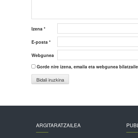
Izena
*
E-posta
*
Webgunea
Gorde nire izena, emaila eta webgunea bilatza
ARGITARATZAILEA
PUBL