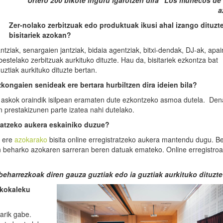
“Urtero 200 bikote inguru igarotzen dira “Los
muñecos
de 
a
Zer-nolako zerbitzuak edo produktuak ikusi ahal izango dituzt
bisitariek azokan?
tziak, senargaien jantziak, bidaia agentziak, bitxi-dendak, DJ-ak, apai
estelako zerbitzuak aurkituko dituzte. Hau da, bisitariek ezkontza bat
ztiak aurkituko dituzte bertan.
zkongaien senideak ere bertara hurbiltzen dira ideien bila?
ko askok oraindik isilpean eramaten dute ezkontzeko asmoa dutela. De
n prestakizunen parte izatea nahi dutelako.
batzeko aukera eskainiko duzue?
a ere
azokarako
bisita online erregistratzeko aukera mantendu dugu. Be
gin beharko azokaren sarreran beren datuak emateko. Online erregistroa
 beharrezkoak diren gauza guztiak edo ia guztiak aurkituko dituzte
 kokaleku
zarik gabe.