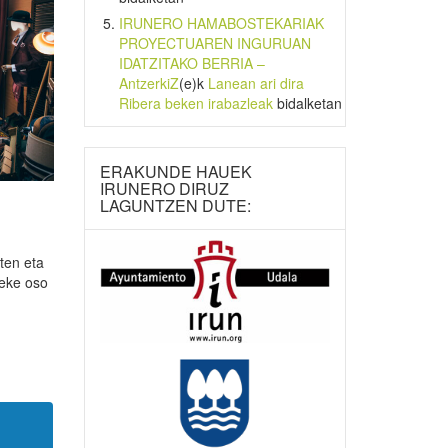
IRUNERO HAMABOSTEKARIAK
PROYECTUAREN INGURUAN
IDATZITAKO BERRIA –
AntzerkiZ
(e)k
Lanean ari dira
Ribera beken irabazleak
bidalketan
ERAKUNDE HAUEK
IRUNERO DIRUZ
LAGUNTZEN DUTE:
ten eta
teke oso