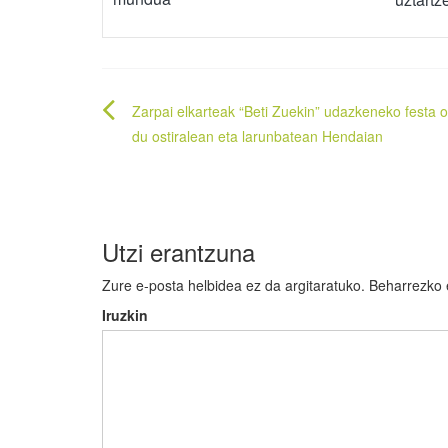
Bidalketetan
Zarpai elkarteak “Beti Zuekin” udazkeneko festa 
zehar
du ostiralean eta larunbatean Hendaian
nabigatu
Utzi erantzuna
Zure e-posta helbidea ez da argitaratuko.
Beharrezko
Iruzkin