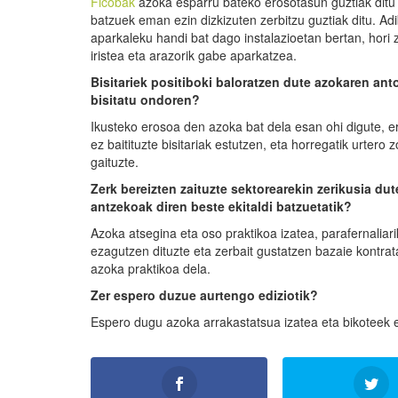
Ficobak
azoka esparru bateko erosotasun guztiak ditu 
batzuek eman ezin dizkizuten zerbitzu guztiak ditu. Ad
aparkaleku handi bat dago instalazioetan bertan, hori 
iristea eta arazorik gabe aparkatzea.
Bisitariek positiboki baloratzen dute azokaren ant
bisitatu ondoren?
Ikusteko erosoa den azoka bat dela esan ohi digute, e
ez baitituzte bisitariak estutzen, eta horregatik urtero 
gaituzte.
Zerk bereizten zaituzte sektorearekin zerikusia du
antzekoak diren beste ekitaldi batzuetatik?
Azoka atsegina eta oso praktikoa izatea, parafernaliar
ezagutzen dituzte eta zerbait gustatzen bazaie kontra
azoka praktikoa dela.
Zer espero duzue aurtengo ediziotik?
Espero dugu azoka arrakastatsua izatea eta bikoteek e