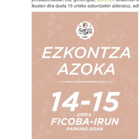
ikusten dira duela 15 urteko ezkontzekin alderatuz, adi