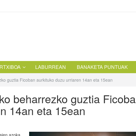
RTXIBOA
LABURREAN
BANAKETA PUNTUAK
ko guztia Ficoban aurkituko duzu urriaren 14an eta 15ean
ko beharrezko guztia Ficob
ren 14an eta 15ean
aien azoka