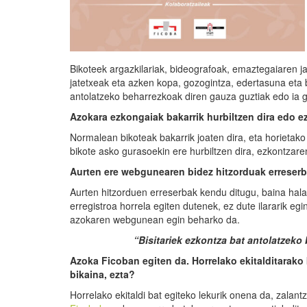
Bikoteek argazkilariak, bideografoak, emaztegaiaren jan
jatetxeak eta azken kopa, gozogintza, edertasuna eta b
antolatzeko beharrezkoak diren gauza guztiak edo ia gu
Azokara
ezkongaiak
bakarrik hurbiltzen dira edo e
Normalean bikoteak bakarrik joaten dira, eta horieta
bikote asko gurasoekin ere hurbiltzen dira, ezkontzare
Aurten ere webgunearen bidez hitzorduak erreser
Aurten hitzorduen erreserbak kendu ditugu, baina hal
erregistroa horrela egiten dutenek, ez dute ilararik e
azokaren webgunean egin beharko da.
“Bisitariek ezkontza bat antolatzeko
Azoka
Ficoban
egiten da. Horrelako ekitaldita
ra
ko
bikaina, ezta?
Horrelako ekitaldi bat egiteko lekurik onena da, zalant