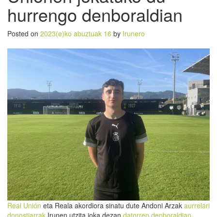
hurrengo denboraldian
Posted on
2023(e)ko abuztuak 16
by
Irunero
Real Unión
eta Reala akordiora sinatu dute Andoni Arzak
aurrelari
donostiarrak
Irunen utzita joka dezan
datorren denboraldian
.