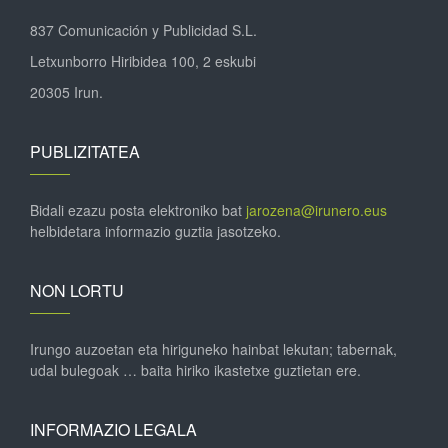
837 Comunicación y Publicidad S.L.
Letxunborro Hiribidea 100, 2 eskubi
20305 Irun.
PUBLIZITATEA
Bidali ezazu posta elektroniko bat
jarozena@irunero.eus
helbidetara informazio guztia jasotzeko.
NON LORTU
Irungo auzoetan eta hiriguneko hainbat lekutan; tabernak,
udal bulegoak … baita hiriko ikastetxe guztietan ere.
INFORMAZIO LEGALA