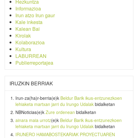
Hezkuntza
Informazioa
Irun atzo Irun gaur
Kale inkesta
Kalean Bai
Kirolak
Kolaborazioa
Kultura
LABURREAN
Publierreportajea
IRUZKIN BERRIAK
Irun-za(ha)r-berria
(e)k
Beldur Barik ikus-entzunezkoen
lehiaketa martxan jarri du Irungo Udalak
bidalketan
NBNoticias
(e)k
Zure ordenean
bidalketan
ainara maia urrotz
(e)k
Beldur Barik ikus-entzunezkoen
lehiaketa martxan jarri du Irungo Udalak
bidalketan
IRUNERO HAMABOSTEKARIAK PROYECTUAREN