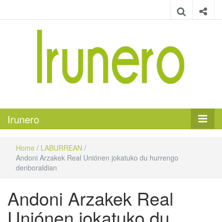
Irunero
Irungo euskarazko aldizkaria
Irunero
Home
/
LABURREAN
/
Andoni Arzakek Real Uniónen jokatuko du hurrengo
denboraldian
Andoni Arzakek Real
Uniónen jokatuko du