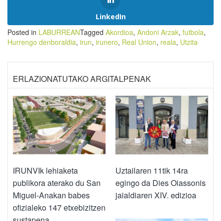
LinkedIn
Posted in
LABURREAN
Tagged
Akordioa
,
Andoni Arzak
,
futbola
,
Hurrengo denboraldia
,
irun
,
irunero
,
Real Union
,
reala
,
Utzita
ERLAZIONATUTAKO ARGITALPENAK
IRUNVIk lehiaketa
Uztailaren 11tik 14ra
publikora aterako du San
egingo da Dies Oiassonis
Miguel-Anakan babes
jaialdiaren XIV. edizioa
ofizialeko 147 etxebizitzen
sustapena