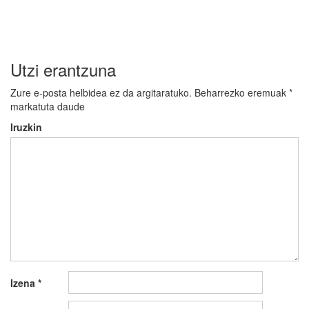
Utzi erantzuna
Zure e-posta helbidea ez da argitaratuko.
Beharrezko eremuak
*
markatuta daude
Iruzkin
Izena
*