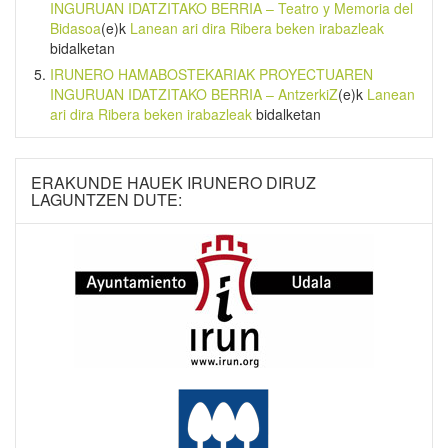
INGURUAN IDATZITAKO BERRIA – Teatro y Memoria del
Bidasoa
(e)k
Lanean ari dira Ribera beken irabazleak
bidalketan
IRUNERO HAMABOSTEKARIAK PROYECTUAREN
INGURUAN IDATZITAKO BERRIA – AntzerkiZ
(e)k
Lanean
ari dira Ribera beken irabazleak
bidalketan
ERAKUNDE HAUEK IRUNERO DIRUZ
LAGUNTZEN DUTE: