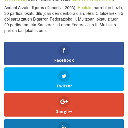
Andoni Arzak Idigoras (Donostia, 2003),
Realeko
harrobian hezia,
30 partida jokatu ditu joan den denboraldian. Real C taldearekin 5
gol sartu zituen Bigarren Federazioko II. Multzoan jokatu zituen
29 partidetan, eta Sanserekin Lehen Federazioko II. Multzoko
partida bat jokatu zuen.
Facebook
Twitter
Google+