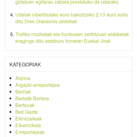
gidatuen egitarau zabala prestatuko da udarako
Udalak inbertitutako euro bakoitzeko 2,13 euro sortu
ditu Dies Oiassonis jaialdiak
Trafiko mozketak eta Irunbusen zerbitzuan aldaketak
eragingo ditu asteburu honetan Euskal Jirak
KATEGORIAK
Aitzina
Argazki-erreportajea
Berriak
Bertatik Bertara
Bertsoak
Beti Gazte
Ekintzaileak
Elkarrizketa
Erreportajeak