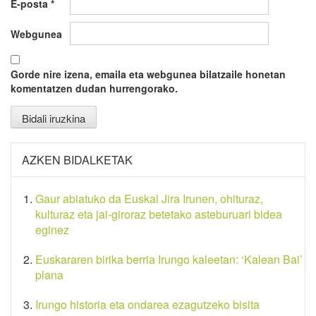
E-posta
*
Webgunea
Gorde nire izena, emaila eta webgunea bilatzaile honetan
komentatzen dudan hurrengorako.
AZKEN BIDALKETAK
Gaur abiatuko da Euskal Jira Irunen, ohituraz,
kulturaz eta jai-giroraz betetako asteburuari bidea
eginez
Euskararen birika berria Irungo kaleetan: ‘Kalean Bai’
plana
Irungo historia eta ondarea ezagutzeko bisita