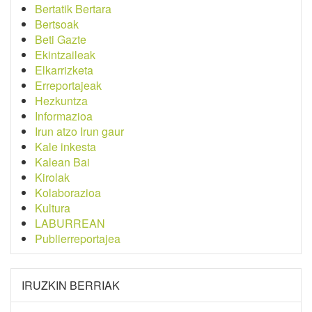
Bertatik Bertara
Bertsoak
Beti Gazte
Ekintzaileak
Elkarrizketa
Erreportajeak
Hezkuntza
Informazioa
Irun atzo Irun gaur
Kale inkesta
Kalean Bai
Kirolak
Kolaborazioa
Kultura
LABURREAN
Publierreportajea
IRUZKIN BERRIAK