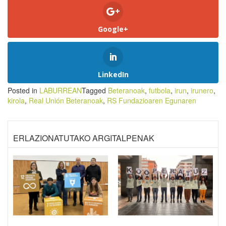
Google+
LinkedIn
Posted in
LABURREAN
Tagged
Beteranoak
,
futbola
,
irun
,
irunero
,
kirola
,
Real Unión Beteranoak
,
RS Fundazioaren Egunaren
ERLAZIONATUTAKO ARGITALPENAK