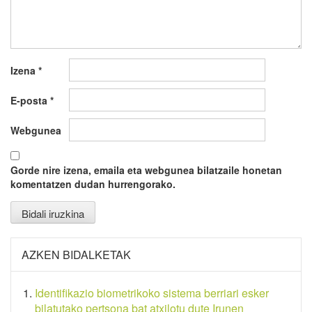
Izena
*
E-posta
*
Webgunea
Gorde nire izena, emaila eta webgunea bilatzaile honetan
komentatzen dudan hurrengorako.
AZKEN BIDALKETAK
Identifikazio biometrikoko sistema berriari esker
bilatutako pertsona bat atxilotu dute Irunen