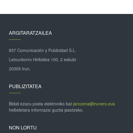
ARGITARATZAILEA
837 Comunicación y Publicidad S.L.
Letxunborro Hiribidea 100, 2 eskubi
20305 Irun.
PUBLIZITATEA
Bidali ezazu posta elektroniko bat
jarozena@irunero.eus
helbidetara informazio guztia jasotzeko.
NON LORTU