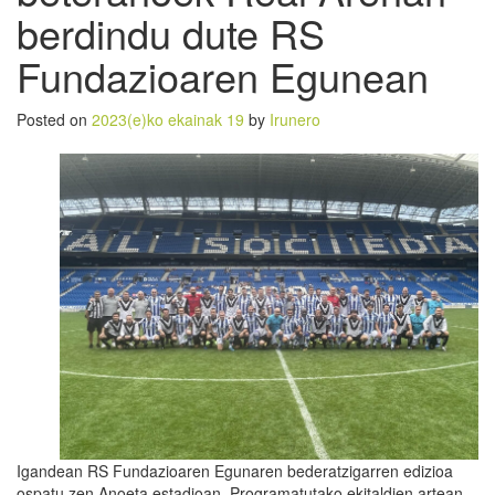
berdindu dute RS
Fundazioaren Egunean
Posted on
2023(e)ko ekainak 19
by
Irunero
Igandean RS Fundazioaren Egunaren bederatzigarren edizioa
ospatu zen Anoeta estadioan. Programatutako ekitaldien artean,