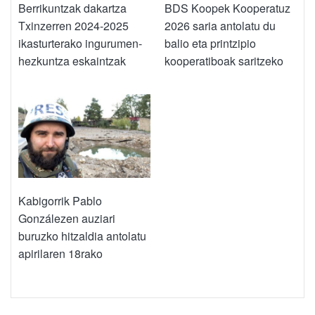
Berrikuntzak dakartza
BDS Koopek Kooperatuz
Txinzerren 2024-2025
2026 saria antolatu du
ikasturterako ingurumen-
balio eta printzipio
hezkuntza eskaintzak
kooperatiboak saritzeko
Kabigorrik Pablo
Gonzálezen auziari
buruzko hitzaldia antolatu
apirilaren 18rako