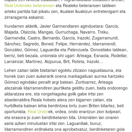
Real Unióneko beteranoen
eta Realeko beteranoen taldeen
arteko partida bat jokatu zen, ikusleei ikuskizun entretenigarri eta
zirraragarria eskainiz.
Irundarren aldetik, Javier Garmendiaren aginduetara: García,
Majada, Olaizola, Mangas, Gurruchaga, Navarro, Treku,
Garmendia, Castro, Bernardo, García, Irazoki, Zugarramurdi,
Sánchez, Sagredo, Boned, Felipe, Hernández, Idarramendi,
González, Gómez, Laguardia eta Palenzuela. Donostiako taldean,
berriz, beti bezala, unionista ohi ugari: Arteaga, Esnaola, Rodellar,
Larrainzar, Martínez, Aizpurua, Brit, Roteta, Irazoki…
Lehen zatian talde bisitariari egokitu zitzaion nagusitasuna, eta
honek izan zuen aukerarik onena markagailuan aurrea hartzeko
Gómezi egindako penalti argi batean. Zoritxarrez, Arteaga
atezainak Idarramendiren jaurtiketa gelditu zuen, baita ondorengo
aldaratzea ere, eta norgehiagoka golik gabe iritsi zen
atsedenaldira.Reala hobeto atera zen bigarren zatian, eta
hurbilketa batean lehia berdintzea lortu zuen Briten bitartez, beti
oportunista.
Real Unión
ek, ordea, ondo erantzun zion kolpeari,
eta erasora jo zuen berdinketaren bila. Unionisten lan onaren
saria azken minutuetan iritsi zen. Laguardiak, buruz,
Idarramendiren erdiraketa ona aprobetxatuz, berdinketaren gola