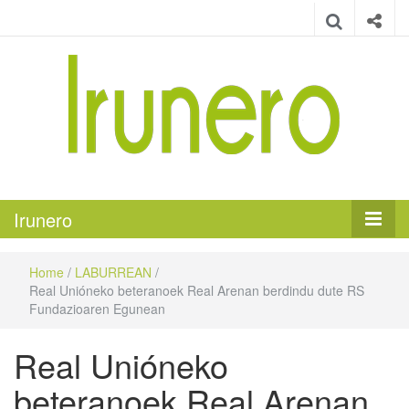
Irunero
Irungo euskarazko aldizkaria
Irunero
Home
/
LABURREAN
/
Real Unióneko beteranoek Real Arenan berdindu dute RS
Fundazioaren Egunean
Real Unióneko
beteranoek Real Arenan