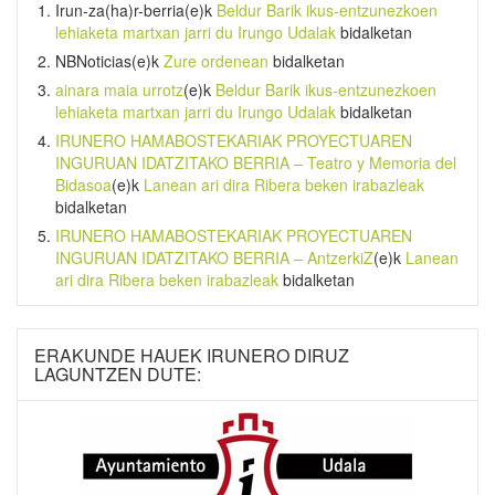
Irun-za(ha)r-berria
(e)k
Beldur Barik ikus-entzunezkoen
lehiaketa martxan jarri du Irungo Udalak
bidalketan
NBNoticias
(e)k
Zure ordenean
bidalketan
ainara maia urrotz
(e)k
Beldur Barik ikus-entzunezkoen
lehiaketa martxan jarri du Irungo Udalak
bidalketan
IRUNERO HAMABOSTEKARIAK PROYECTUAREN
INGURUAN IDATZITAKO BERRIA – Teatro y Memoria del
Bidasoa
(e)k
Lanean ari dira Ribera beken irabazleak
bidalketan
IRUNERO HAMABOSTEKARIAK PROYECTUAREN
INGURUAN IDATZITAKO BERRIA – AntzerkiZ
(e)k
Lanean
ari dira Ribera beken irabazleak
bidalketan
ERAKUNDE HAUEK IRUNERO DIRUZ
LAGUNTZEN DUTE: