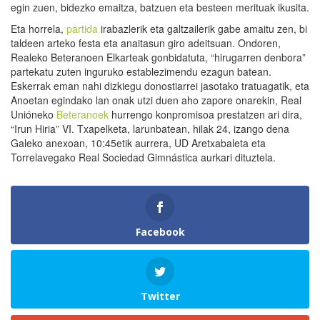
egin zuen, bidezko emaitza, batzuen eta besteen merituak ikusita.
Eta horrela,
partida
irabazlerik eta galtzailerik gabe amaitu zen, bi
taldeen arteko festa eta anaitasun giro adeitsuan. Ondoren,
Realeko Beteranoen Elkarteak gonbidatuta, “hirugarren denbora”
partekatu zuten inguruko establezimendu ezagun batean.
Eskerrak eman nahi dizkiegu donostiarrei jasotako tratuagatik, eta
Anoetan egindako lan onak utzi duen aho zapore onarekin, Real
Unióneko
Beteranoek
hurrengo konpromisoa prestatzen ari dira,
“Irun Hiria” VI. Txapelketa, larunbatean, hilak 24, izango dena
Galeko anexoan, 10:45etik aurrera, UD Aretxabaleta eta
Torrelavegako Real Sociedad Gimnástica aurkari dituztela.
Facebook
Twitter