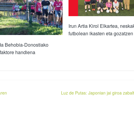
Irun Artia Kirol Elkartea, neska
futbolean ikasten eta gozatzen
da Behobia-Donostiako
 faktore handiena
aren
Luz de Putas: Japonian jai giroa zabal