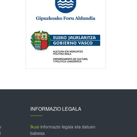
INFORMAZIO LEGALA
o
Ikusi
informazio legala eta datuen
l
babesa