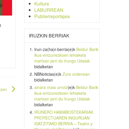
Kultura
LABURREAN
Publierreportajea
k
IRUZKIN BERRIAK
Irun-za(ha)r-berria
(e)k
Beldur Barik
ikus-entzunezkoen lehiaketa
martxan jarri du Irungo Udalak
bidalketan
NBNoticias
(e)k
Zure ordenean
bidalketan
ainara maia urrotz
(e)k
Beldur Barik
tzen
ikus-entzunezkoen lehiaketa
martxan jarri du Irungo Udalak
bidalketan
IRUNERO HAMABOSTEKARIAK
PROYECTUAREN INGURUAN
IDATZITAKO BERRIA – Teatro y