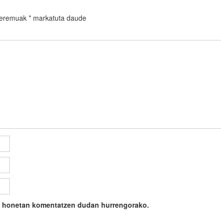
 eremuak
*
markatuta daude
ile honetan komentatzen dudan hurrengorako.