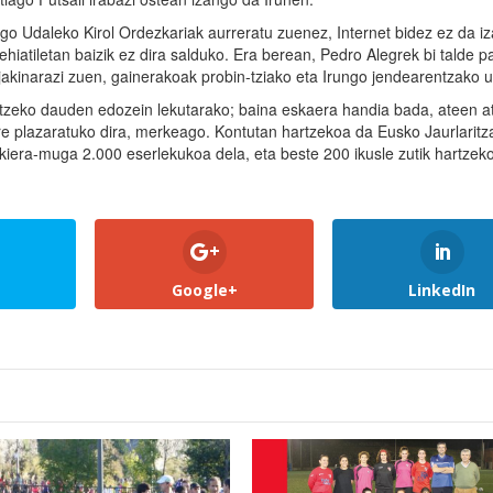
ngo Udaleko Kirol Ordezkariak aurreratu zuenez, Internet bidez ez da i
hiatiletan baizik ez dira salduko. Era berean, Pedro Alegrek bi talde pa
 jakinarazi zuen, gainerakoak probin-tziako eta Irungo jendearentzako ut
rtzeko dauden edozein lekutarako; baina eskaera handia bada, ateen a
re plazaratuko dira, merkeago. Kontutan hartzekoa da Eusko Jaurlaritz
edukiera-muga 2.000 eserlekukoa dela, eta beste 200 ikusle zutik hartzek
Google+
LinkedIn