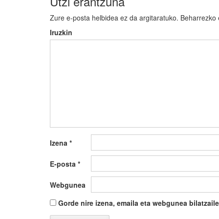
Utzi erantzuna
Zure e-posta helbidea ez da argitaratuko.
Beharrezko
Iruzkin
Izena
*
E-posta
*
Webgunea
Gorde nire izena, emaila eta webgunea bilatza