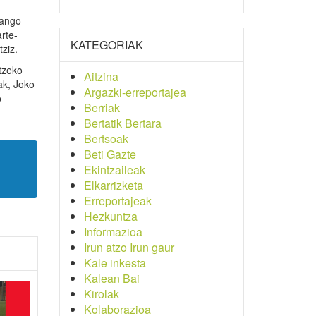
zango
rte-
KATEGORIAK
ziz.
tzeko
Aitzina
ak, Joko
Argazki-erreportajea
o
Berriak
Bertatik Bertara
Bertsoak
Beti Gazte
Ekintzaileak
Elkarrizketa
Erreportajeak
Hezkuntza
Informazioa
Irun atzo Irun gaur
Kale inkesta
Kalean Bai
Kirolak
Kolaborazioa