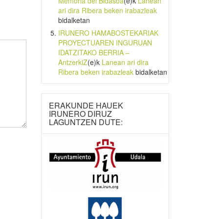
Memoria del Bidasoa
(e)k
Lanean
ari dira Ribera beken irabazleak
bidalketan
IRUNERO HAMABOSTEKARIAK
PROYECTUAREN INGURUAN
IDATZITAKO BERRIA –
AntzerkiZ
(e)k
Lanean ari dira
Ribera beken irabazleak
bidalketan
ERAKUNDE HAUEK
IRUNERO DIRUZ
LAGUNTZEN DUTE: