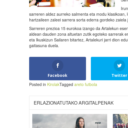
Iru
sarreren aldez aurreko salmenta eta modu klasikoan, le
hartzaileen zaleei sarrera sorta ederra gordeko zaiela
Sarreren prezioa 15 eurokoa izango da Artalekun ese
aldean dauden zona altuetan zutik egoteko sarrerak e
eta Ikuskizun Sailaren bitartez, Artalekuri jarri dion 
gaitasuna duela.
Facebook
Twitter
Posted in
Kirolak
Tagged
areto futbola
ERLAZIONATUTAKO ARGITALPENAK