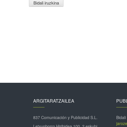
ARGITARATZAILEA
PUBL
837 Comunicación y Publicidad S.L.
Bidali
jaroz
Letxunborro Hiribidea 100, 2 eskubi