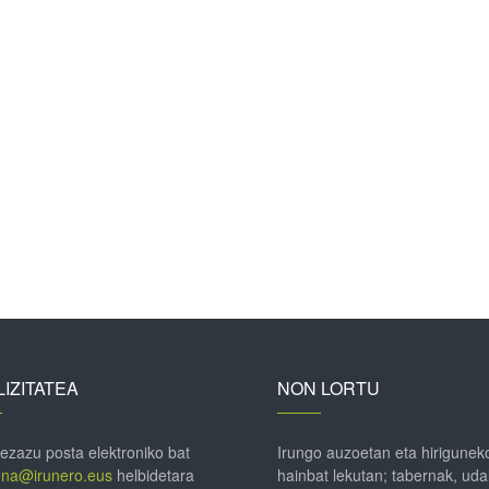
IZITATEA
NON LORTU
 ezazu posta elektroniko bat
Irungo auzoetan eta hirigunek
ena@irunero.eus
helbidetara
hainbat lekutan; tabernak, uda