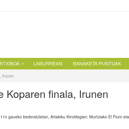
RTXIBOA
LABURREAN
BANAKETA PUNTUAK
, Irunen
e Koparen finala, Irunen
n 11n gaueko bederatzietan, Artaleku Kiroldegian: Murtziako El Pozo eta