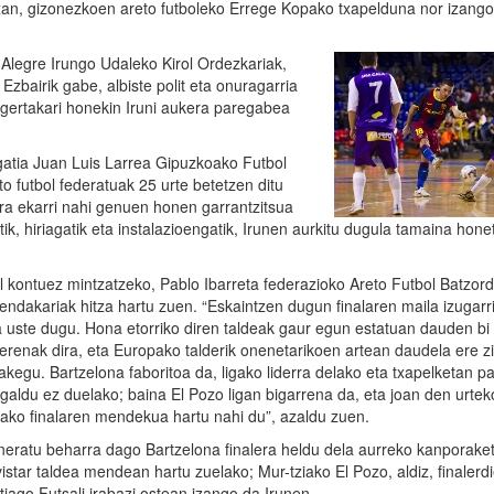
txan, gizonezkoen areto futboleko Errege Kopako txapelduna nor izang
Alegre Irungo Udaleko Kirol Ordezkariak,
zbairik gabe, albiste polit eta onuragarria
“gertakari honekin Iruni aukera paregabea
gatia Juan Luis Larrea Gipuzkoako Futbol
 futbol federatuak 25 urte betetzen ditu
ra ekarri nahi genuen honen garrantzitsua
, hiriagatik eta instalazioengatik, Irunen aurkitu dugula tamaina hone
ol kontuez mintzatzeko, Pablo Ibarreta federazioko Areto Futbol Batzor
endakariak hitza hartu zuen. “Eskaintzen dugun finalaren maila izugarr
a uste dugu. Hona etorriko diren taldeak gaur egun estatuan dauden bi
erenak dira, eta Europako talderik onenetarikoen artean daudela ere zi
akegu. Bartzelona faboritoa da, ligako liderra delako eta txapelketan pa
 galdu ez duelako; baina El Pozo ligan bigarrena da, eta joan den urtek
ako finalaren mendekua hartu nahi du”, azaldu zuen.
neratu beharra dago Bartzelona finalera heldu dela aurreko kanporaket
istar taldea mendean hartu zuelako; Mur-tziako El Pozo, aldiz, finalerd
tiago Futsali irabazi ostean izango da Irunen.