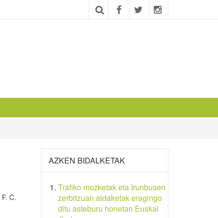
AZKEN BIDALKETAK
Trafiko mozketak eta Irunbusen
 F. C.
zerbitzuan aldaketak eragingo
ditu asteburu honetan Euskal