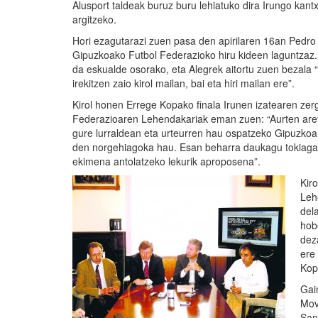
Alusport taldeak buruz buru lehiatuko dira Irungo kan
argitzeko.
Hori ezagutarazi zuen pasa den apirilaren 16an Pedro 
Gipuzkoako Futbol Federazioko hiru kideen laguntzaz. E
da eskualde osorako, eta Alegrek aitortu zuen bezala 
irekitzen zaio kirol mailan, bai eta hiri mailan ere”.
Kirol honen Errege Kopako finala Irunen izatearen zer
Federazioaren Lehendakariak eman zuen: “Aurten areto
gure lurraldean eta urteurren hau ospatzeko Gipuzkoa
den norgehiagoka hau. Esan beharra daukagu tokiagatik
ekimena antolatzeko lekurik aproposena”.
Kir
Leh
del
hob
dez
ere
Kop
Gai
Mov
San