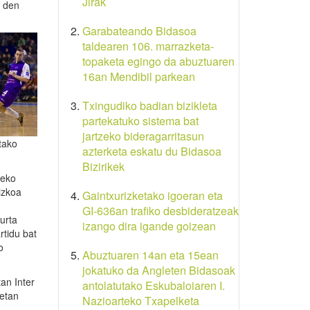
Jirak
o den
Garabateando Bidasoa
taldearen 106. marrazketa-
topaketa egingo da abuztuaren
16an Mendibil parkean
Txingudiko badian bizikleta
partekatuko sistema bat
jartzeko bideragarritasun
tako
azterketa eskatu du Bidasoa
Bizirikek
deko
izkoa
Gaintxurizketako igoeran eta
GI-636an trafiko desbideratzeak
urta
izango dira igande goizean
rtidu bat
o
Abuztuaren 14an eta 15ean
jokatuko da Angleten Bidasoak
an Inter
antolatutako Eskubaloiaren I.
ietan
Nazioarteko Txapelketa