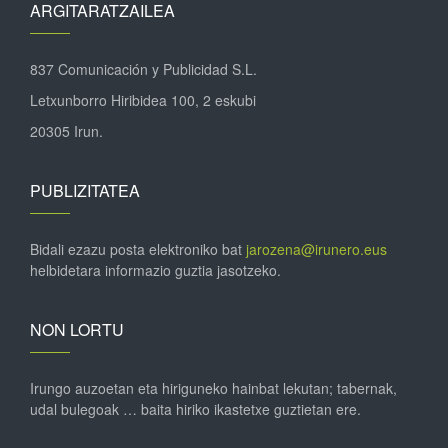
ARGITARATZAILEA
837 Comunicación y Publicidad S.L.
Letxunborro Hiribidea 100, 2 eskubi
20305 Irun.
PUBLIZITATEA
Bidali ezazu posta elektroniko bat
jarozena@irunero.eus
helbidetara informazio guztia jasotzeko.
NON LORTU
Irungo auzoetan eta hiriguneko hainbat lekutan; tabernak,
udal bulegoak … baita hiriko ikastetxe guztietan ere.