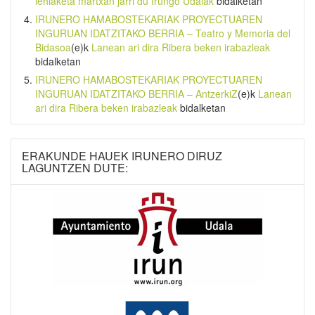
lehiaketa martxan jarri du Irungo Udalak
bidalketan
IRUNERO HAMABOSTEKARIAK PROYECTUAREN
INGURUAN IDATZITAKO BERRIA – Teatro y Memoria del
Bidasoa
(e)k
Lanean ari dira Ribera beken irabazleak
bidalketan
IRUNERO HAMABOSTEKARIAK PROYECTUAREN
INGURUAN IDATZITAKO BERRIA – AntzerkiZ
(e)k
Lanean
ari dira Ribera beken irabazleak
bidalketan
ERAKUNDE HAUEK IRUNERO DIRUZ
LAGUNTZEN DUTE: