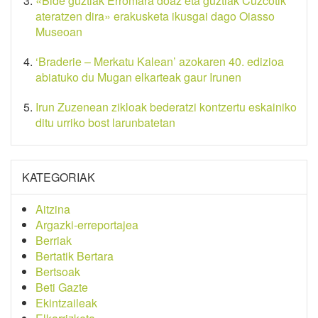
«Bide guztiak Erromara doaz eta guztiak Cuzcotik
ateratzen dira» erakusketa ikusgai dago Oiasso
Museoan
‘Braderie – Merkatu Kalean’ azokaren 40. edizioa
abiatuko du Mugan elkarteak gaur Irunen
Irun Zuzenean zikloak bederatzi kontzertu eskainiko
ditu urriko bost larunbatetan
KATEGORIAK
Aitzina
Argazki-erreportajea
Berriak
Bertatik Bertara
Bertsoak
Beti Gazte
Ekintzaileak