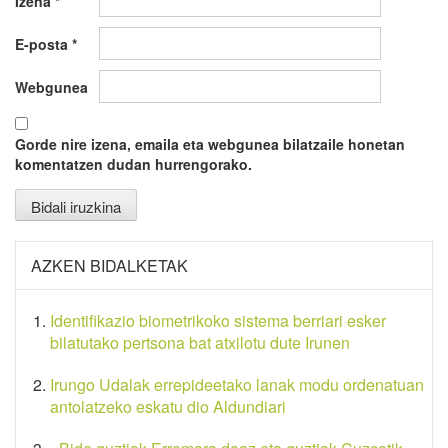
Izena
*
E-posta
*
Webgunea
Gorde nire izena, emaila eta webgunea bilatzaile honetan
komentatzen dudan hurrengorako.
AZKEN BIDALKETAK
Identifikazio biometrikoko sistema berriari esker
bilatutako pertsona bat atxilotu dute Irunen
Irungo Udalak errepideetako lanak modu ordenatuan
antolatzeko eskatu dio Aldundiari