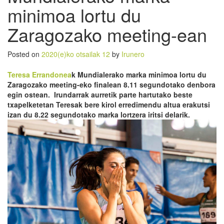
minimoa lortu du
Zaragozako meeting-ean
Posted on
2020(e)ko otsailak 12
by
Irunero
Teresa Errandonea
k Mundialerako marka minimoa lortu du
Zaragozako meeting-eko finalean 8.11 segundotako denbora
egin ostean. Irundarrak aurretik parte hartutako beste
txapelketetan Teresak bere kirol erredimendu altua erakutsi
izan du 8.22 segundotako marka lortzera iritsi delarik.