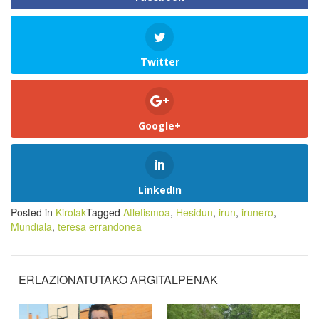
Twitter
Google+
LinkedIn
Posted in
Kirolak
Tagged
Atletismoa
,
Hesidun
,
irun
,
irunero
,
Mundiala
,
teresa errandonea
ERLAZIONATUTAKO ARGITALPENAK