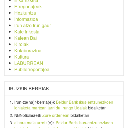
Elkarrizketa
Erreportajeak
Hezkuntza
Informazioa
Irun atzo Irun gaur
Kale inkesta
Kalean Bai
Kirolak
Kolaborazioa
Kultura
LABURREAN
Publierreportajea
IRUZKIN BERRIAK
Irun-za(ha)r-berria
(e)k
Beldur Barik ikus-entzunezkoen
lehiaketa martxan jarri du Irungo Udalak
bidalketan
NBNoticias
(e)k
Zure ordenean
bidalketan
ainara maia urrotz
(e)k
Beldur Barik ikus-entzunezkoen