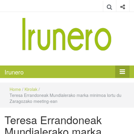
Irunero
Irungo euskarazko aldizkaria
Irunero
Home
/
Kirolak
/
Teresa Errandoneak Mundialerako marka minimoa lortu du
Zaragozako meeting-ean
Teresa Errandoneak
Mundialerako marka