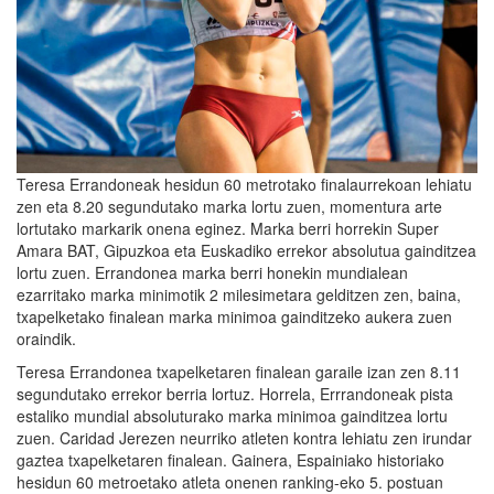
Teresa Errandoneak hesidun 60 metrotako finalaurrekoan lehiatu
zen eta 8.20 segundutako marka lortu zuen, momentura arte
lortutako markarik onena eginez. Marka berri horrekin Super
Amara BAT, Gipuzkoa eta Euskadiko errekor absolutua gainditzea
lortu zuen. Errandonea marka berri honekin mundialean
ezarritako marka minimotik 2 milesimetara gelditzen zen, baina,
txapelketako finalean marka minimoa gainditzeko aukera zuen
oraindik.
Teresa Errandonea txapelketaren finalean garaile izan zen 8.11
segundutako errekor berria lortuz. Horrela, Errrandoneak pista
estaliko mundial absoluturako marka minimoa gainditzea lortu
zuen. Caridad Jerezen neurriko atleten kontra lehiatu zen irundar
gaztea txapelketaren finalean. Gainera, Espainiako historiako
hesidun 60 metroetako atleta onenen ranking-eko 5. postuan