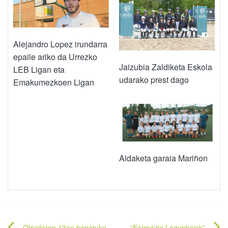
Alejandro Lopez irundarra
epaile ariko da Urrezko
Jaizubia Zaldiketa Eskola
LEB Ligan eta
udarako prest dago
Emakumezkoen Ligan
Aldaketa garaia Mariñon
Otsailaren 13an banatuko
“Farmazia Lagunkoiak”