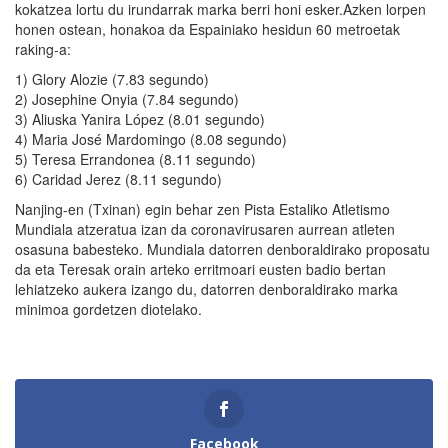
kokatzea lortu du irundarrak marka berri honi esker.Azken lorpen
honen ostean, honakoa da Espainiako hesidun 60 metroetak
raking-a:
1) Glory Alozie (7.83 segundo)
2) Josephine Onyia (7.84 segundo)
3) Aliuska Yanira López (8.01 segundo)
4) Maria José Mardomingo (8.08 segundo)
5) Teresa Errandonea (8.11 segundo)
6) Caridad Jerez (8.11 segundo)
Nanjing-en (Txinan) egin behar zen Pista Estaliko Atletismo
Mundiala atzeratua izan da coronavirusaren aurrean atleten
osasuna babesteko. Mundiala datorren denboraldirako proposatu
da eta Teresak orain arteko erritmoari eusten badio bertan
lehiatzeko aukera izango du, datorren denboraldirako marka
minimoa gordetzen diotelako.
Facebook