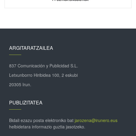
ARGITARATZAILEA
837 Comunicación y Publicidad S.L.
Letxunborro Hiribidea 100, 2 eskubi
20305 Irun.
PUBLIZITATEA
Bidali ezazu posta elektroniko bat
jarozena@irunero.eus
helbidetara informazio guztia jasotzeko.