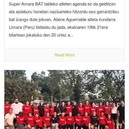
Super Amara BAT taldeko atleten agenda ez da gelditzen
eta asteburu honetan nazioarteko hitzordu oso garrantzitsu
bat izango dute jokoan. Alaine Aguerralde atleta irundarra
Limara (Peru) bidaiatu du jada, ekainaren 19tik 21era
bitartean jokatuko den 20 urtez a...
Read More