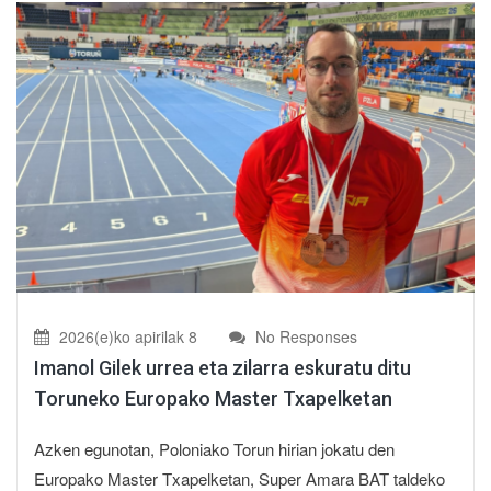
2026(e)ko apirilak 8
No Responses
Imanol Gilek urrea eta zilarra eskuratu ditu
Toruneko Europako Master Txapelketan
Azken egunotan, Poloniako Torun hirian jokatu den
Europako Master Txapelketan, Super Amara BAT taldeko