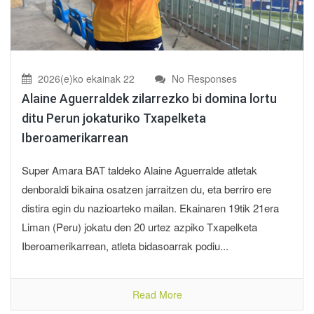
2026(e)ko ekainak 22
No Responses
Alaine Aguerraldek zilarrezko bi domina lortu
ditu Perun jokaturiko Txapelketa
Iberoamerikarrean
Super Amara BAT taldeko Alaine Aguerralde atletak
denboraldi bikaina osatzen jarraitzen du, eta berriro ere
distira egin du nazioarteko mailan. Ekainaren 19tik 21era
Liman (Peru) jokatu den 20 urtez azpiko Txapelketa
Iberoamerikarrean, atleta bidasoarrak podiu...
Read More