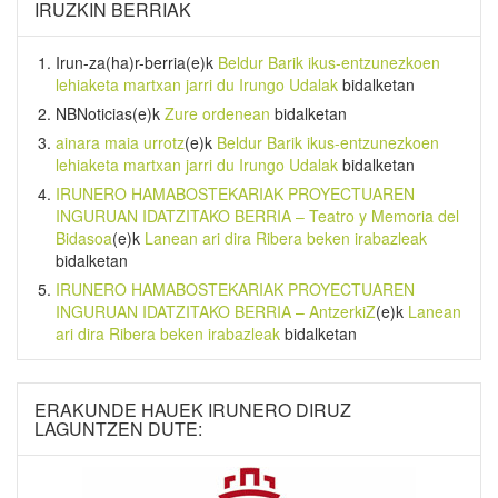
IRUZKIN BERRIAK
Irun-za(ha)r-berria
(e)k
Beldur Barik ikus-entzunezkoen
lehiaketa martxan jarri du Irungo Udalak
bidalketan
NBNoticias
(e)k
Zure ordenean
bidalketan
ainara maia urrotz
(e)k
Beldur Barik ikus-entzunezkoen
lehiaketa martxan jarri du Irungo Udalak
bidalketan
IRUNERO HAMABOSTEKARIAK PROYECTUAREN
INGURUAN IDATZITAKO BERRIA – Teatro y Memoria del
Bidasoa
(e)k
Lanean ari dira Ribera beken irabazleak
bidalketan
IRUNERO HAMABOSTEKARIAK PROYECTUAREN
INGURUAN IDATZITAKO BERRIA – AntzerkiZ
(e)k
Lanean
ari dira Ribera beken irabazleak
bidalketan
ERAKUNDE HAUEK IRUNERO DIRUZ
LAGUNTZEN DUTE: