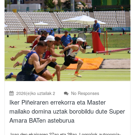
2026(e)ko uztailak 2
No Responses
Iker Piñeiraren errekorra eta Master
mailako domina uztak borobildu dute Super
Amara BATen asteburua
Joan den ekainaren 27an eta 28an, Logroñok autonomia-