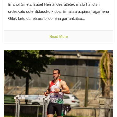
Imanol Gil eta Isabel Hernández atletek maila handian
ordezkatu dute Bidasoko kluba. Emaitza azpimarragarriena
Gilek lortu du, etxera bi domina garrantzitsu...
Read More