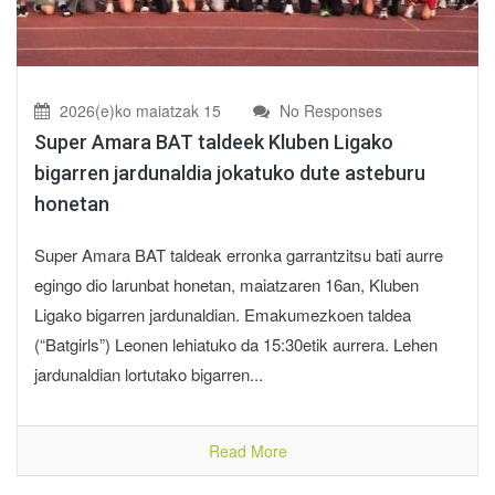
2026(e)ko maiatzak 15
No Responses
Super Amara BAT taldeek Kluben Ligako
bigarren jardunaldia jokatuko dute asteburu
honetan
Super Amara BAT taldeak erronka garrantzitsu bati aurre
egingo dio larunbat honetan, maiatzaren 16an, Kluben
Ligako bigarren jardunaldian. Emakumezkoen taldea
(“Batgirls”) Leonen lehiatuko da 15:30etik aurrera. Lehen
jardunaldian lortutako bigarren...
Read More