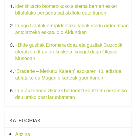
Identifikazio biometrikoko sistema berriari esker
bilatutako pertsona bat atxilotu dute Irunen
Irungo Udalak errepideetako lanak modu ordenatuan
antolatzeko eskatu dio Aldundiari
«Bide guztiak Erromara doaz eta guztiak Cuzcotik
ateratzen dira» erakusketa ikusgai dago Oiasso
Museoan
‘Braderie – Merkatu Kalean’ azokaren 40. edizioa
abiatuko du Mugan elkarteak gaur Irunen
Irun Zuzenean zikloak bederatzi kontzertu eskainiko
ditu urriko bost larunbatetan
KATEGORIAK
Aitzina