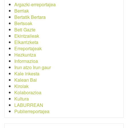
Argazki-erreportajea
Berriak
Bertatik Bertara
Bertsoak
Beti Gazte
Ekintzaileak
Elkarrizketa
Erreportajeak
Hezkuntza
Informazioa
Irun atzo Irun gaur
Kale inkesta
Kalean Bai
Kirolak
Kolaborazioa
Kultura
LABURREAN
Publierreportajea