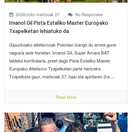
2026(e)ko martxoak 27
No Responses
Imanol Gil Pista Estaliko Master Europako
Txapelketan lehiatuko da
Gipuzkoako atletismoak Polonian izango du arreta gune
nagusia aste honetan. Imanol Gil, Super Amara BAT
taldeko korrikalaria, prest dago Pista Estaliko Master
Europako Atletismo Txapelketan parte hartzeko.
Txapelketa gaur, martxoak 27, hasi eta apirilaren 2ra ...
Read More