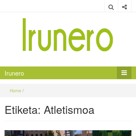
Irunero
Irungo euskarazko aldizkaria
Irunero
Home
/
Etiketa:
Atletismoa