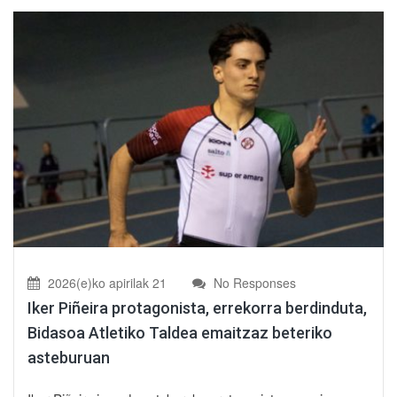
2026(e)ko apirilak 21
No Responses
Iker Piñeira protagonista, errekorra berdinduta,
Bidasoa Atletiko Taldea emaitzaz beteriko
asteburuan