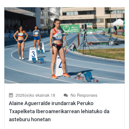
2026(e)ko ekainak 18
No Responses
Alaine Aguerralde irundarrak Peruko
Txapelketa Iberoamerikarrean lehiatuko da
asteburu honetan