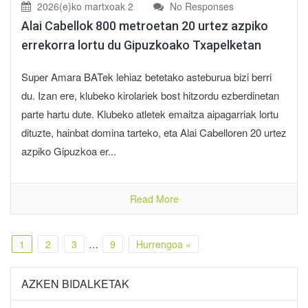
2026(e)ko martxoak 2
No Responses
Alai Cabellok 800 metroetan 20 urtez azpiko
errekorra lortu du Gipuzkoako Txapelketan
Super Amara BATek lehiaz betetako asteburua bizi berri
du. Izan ere, klubeko kirolariek bost hitzordu ezberdinetan
parte hartu dute. Klubeko atletek emaitza aipagarriak lortu
dituzte, hainbat domina tarteko, eta Alai Cabelloren 20 urtez
azpiko Gipuzkoa er...
Read More
1
2
3
…
9
Hurrengoa »
AZKEN BIDALKETAK