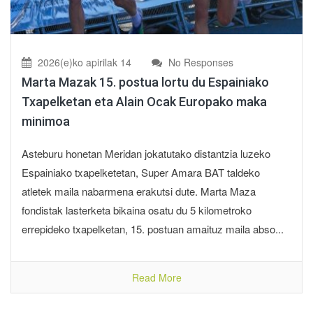
2026(e)ko apirilak 14
No Responses
Marta Mazak 15. postua lortu du Espainiako
Txapelketan eta Alain Ocak Europako maka
minimoa
Asteburu honetan Meridan jokatutako distantzia luzeko
Espainiako txapelketetan, Super Amara BAT taldeko
atletek maila nabarmena erakutsi dute. Marta Maza
fondistak lasterketa bikaina osatu du 5 kilometroko
errepideko txapelketan, 15. postuan amaituz maila abso...
Read More