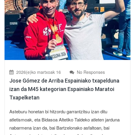
2026(e)ko martxoak 16
No Responses
Jose Gómez de Arriba Espainiako txapelduna
izan da M45 kategorian Espainiako Maratoi
Txapelketan
Asteburu honetan bi hitzordu garrantzitsu izan ditu
atletismoak, eta Bidasoa Altetiko Taldeko atleten jarduna
nabarmena izan da, bai Bartzelonako asfaltoan, bai