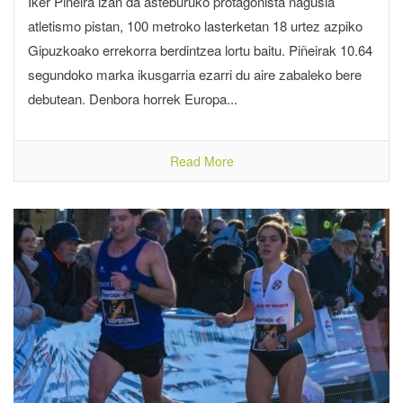
Iker Piñeira izan da asteburuko protagonista nagusia
atletismo pistan, 100 metroko lasterketan 18 urtez azpiko
Gipuzkoako errekorra berdintzea lortu baitu. Piñeirak 10.64
segundoko marka ikusgarria ezarri du aire zabaleko bere
debutean. Denbora horrek Europa...
Read More