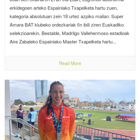
erkidegoen arteko Espainiako Txapelketa hartu zuen,
kategoria absolutuan zein 18 urtez azpiko mailan. Super
Amara BAT klubeko ordezkariak fin ibili ziren Euskadiko
selekzioarekin. Bestalde, Madrilgo Vallehermoso estadioak
Aire Zabaleko Espainiako Master Txapelketa hartu...
Read More