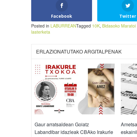
Facebook
Twitter
Posted in
LABURREAN
Tagged
10K
,
Bidasoko Maratoi 
lasterketa
ERLAZIONATUTAKO ARGITALPENAK
Gaur arratsaldean Goiatz
Ametsa 
Labandibar idazleak CBAko Irakurle
eskaini