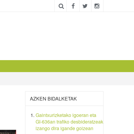
AZKEN BIDALKETAK
Gaintxurizketako igoeran eta
GI-636an trafiko desbideratzeak
izango dira igande goizean