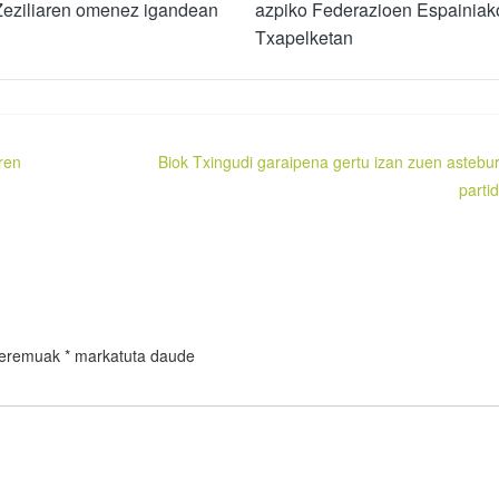
Zeziliaren omenez igandean
azpiko Federazioen Espainiak
Txapelketan
ren
Biok Txingudi garaipena gertu izan zuen astebu
parti
 eremuak
*
markatuta daude