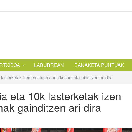
RTXIBOA
LABURREAN
BANAKETA PUNTUAK
 lasterketak izen emateen aurreikuspenak gainditzen ari dira
a eta 10k lasterketak izen
k gainditzen ari dira