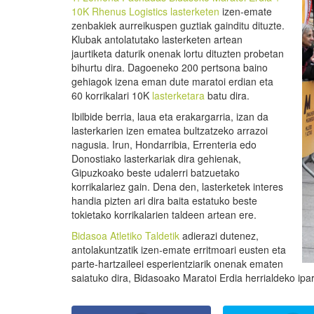
10K Rhenus Logistics lasterketen
izen-emate
zenbakiek aurreikuspen guztiak gainditu dituzte.
Klubak antolatutako lasterketen artean
jaurtiketa daturik onenak lortu dituzten probetan
bihurtu dira. Dagoeneko 200 pertsona baino
gehiagok izena eman dute maratoi erdian eta
60 korrikalari 10K
lasterketara
batu dira.
Ibilbide berria, laua eta erakargarria, izan da
lasterkarien izen ematea bultzatzeko arrazoi
nagusia. Irun, Hondarribia, Errenteria edo
Donostiako lasterkariak dira gehienak,
Gipuzkoako beste udalerri batzuetako
korrikalariez gain. Dena den, lasterketek interes
handia pizten ari dira baita estatuko beste
tokietako korrikalarien taldeen artean ere.
Bidasoa Atletiko Taldetik
adierazi dutenez,
antolakuntzatik izen-emate erritmoari eusten eta
parte-hartzaileei esperientziarik onenak ematen
saiatuko dira, Bidasoako Maratoi Erdia herrialdeko ipar