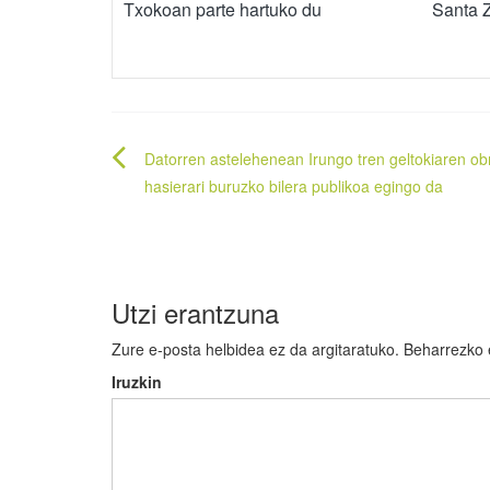
Txokoan parte hartuko du
Santa 
Bidalketetan
Datorren astelehenean Irungo tren geltokiaren ob
zehar
hasierari buruzko bilera publikoa egingo da
nabigatu
Utzi erantzuna
Zure e-posta helbidea ez da argitaratuko.
Beharrezko
Iruzkin