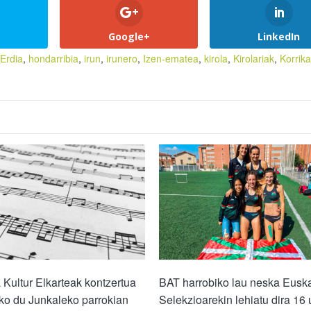
Google+
LinkedIn
Erdia
,
hondarribia
,
irun
,
irunero
,
Izen-ematea
,
kirola
,
Kirolariak
,
Korrika
Kultur Elkarteak kontzertua
BAT harrobiko lau neska Eusk
ko du Junkaleko parrokian
Selekzioarekin lehiatu dira 16 