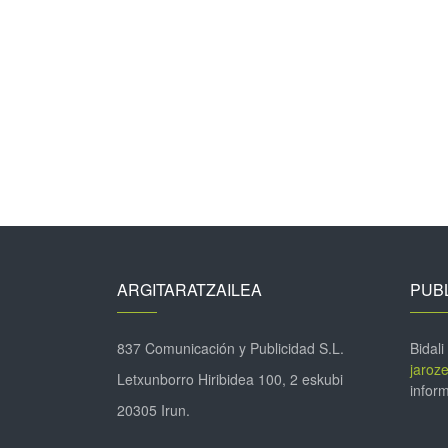
ARGITARATZAILEA
PUBL
837 Comunicación y Publicidad S.L.
Bidali
jaroz
Letxunborro Hiribidea 100, 2 eskubi
inform
20305 Irun.