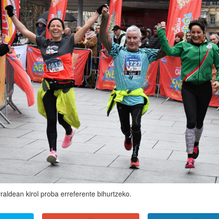
raldean kirol proba erreferente bihurtzeko.