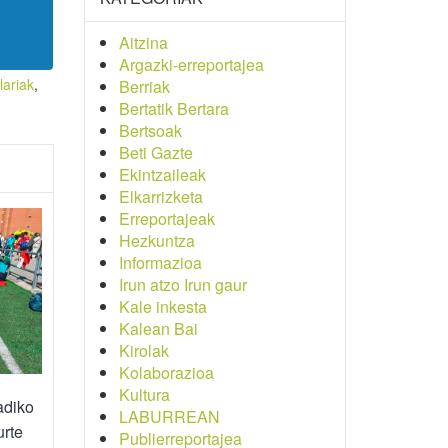
Aitzina
Argazki-erreportajea
lariak
,
Berriak
Bertatik Bertara
Bertsoak
Beti Gazte
Ekintzaileak
Elkarrizketa
Erreportajeak
Hezkuntza
Informazioa
Irun atzo Irun gaur
Kale inkesta
Kalean Bai
Kirolak
Kolaborazioa
Kultura
adiko
LABURREAN
urte
Publierreportajea