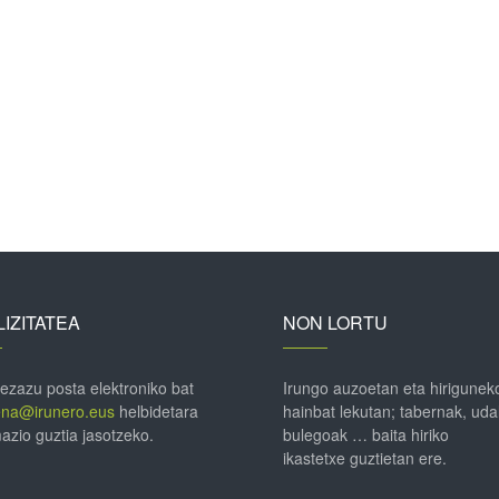
IZITATEA
NON LORTU
 ezazu posta elektroniko bat
Irungo auzoetan eta hirigunek
ena@irunero.eus
helbidetara
hainbat lekutan; tabernak, uda
azio guztia jasotzeko.
bulegoak … baita hiriko
ikastetxe guztietan ere.