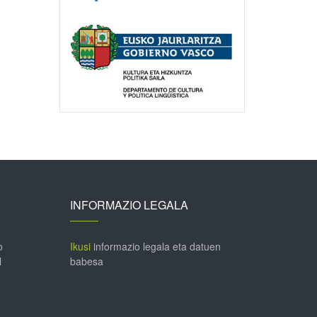
INFORMAZIO LEGALA
o
Ikusi
informazio legala eta datuen
l
babesa