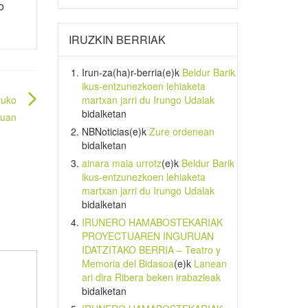
o
IRUZKIN BERRIAK
Irun-za(ha)r-berria
(e)k
Beldur Barik
ikus-entzunezkoen lehiaketa
martxan jarri du Irungo Udalak
ruko
bidalketan
duan
NBNoticias
(e)k
Zure ordenean
bidalketan
ainara maia urrotz
(e)k
Beldur Barik
ikus-entzunezkoen lehiaketa
martxan jarri du Irungo Udalak
bidalketan
IRUNERO HAMABOSTEKARIAK
PROYECTUAREN INGURUAN
IDATZITAKO BERRIA – Teatro y
Memoria del Bidasoa
(e)k
Lanean
ari dira Ribera beken irabazleak
bidalketan