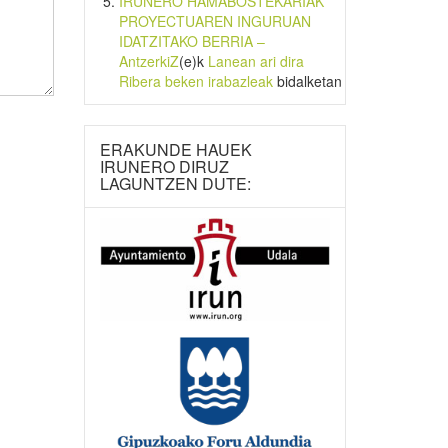
IRUNERO HAMABOSTEKARIAK
PROYECTUAREN INGURUAN
IDATZITAKO BERRIA –
AntzerkiZ
(e)k
Lanean ari dira
Ribera beken irabazleak
bidalketan
ERAKUNDE HAUEK
IRUNERO DIRUZ
LAGUNTZEN DUTE: