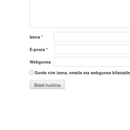
Izena
*
E-posta
*
Webgunea
Gorde nire izena, emaila eta webgunea bilatza