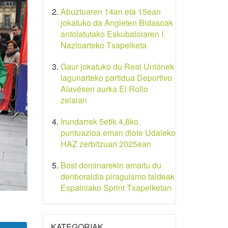
Abuztuaren 14an eta 15ean
jokatuko da Angleten Bidasoak
antolatutako Eskubaloiaren I.
Nazioarteko Txapelketa
Gaur jokatuko du Real Uniónek
lagunarteko partidua Deportivo
Alavésen aurka El Rollo
zelaian
Irundarrek 5etik 4,8ko
puntuazioa eman diote Udaleko
HAZ zerbitzuari 2025ean
Bost dominarekin amaitu du
denboraldia piraguismo taldeak
Espainiako Sprint Txapelketan
KATEGORIAK