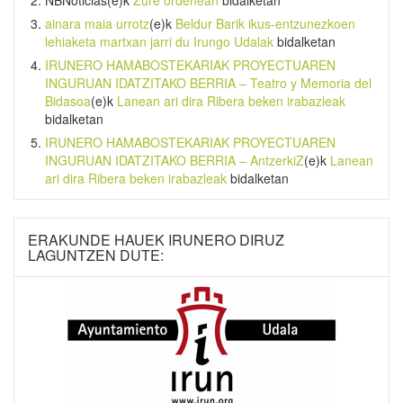
ainara maia urrotz
(e)k
Beldur Barik ikus-entzunezkoen
lehiaketa martxan jarri du Irungo Udalak
bidalketan
IRUNERO HAMABOSTEKARIAK PROYECTUAREN
INGURUAN IDATZITAKO BERRIA – Teatro y Memoria del
Bidasoa
(e)k
Lanean ari dira Ribera beken irabazleak
bidalketan
IRUNERO HAMABOSTEKARIAK PROYECTUAREN
INGURUAN IDATZITAKO BERRIA – AntzerkiZ
(e)k
Lanean
ari dira Ribera beken irabazleak
bidalketan
ERAKUNDE HAUEK IRUNERO DIRUZ
LAGUNTZEN DUTE: