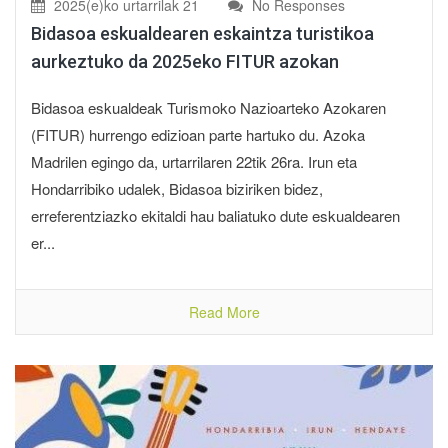
2025(e)ko urtarrilak 21
No Responses
Bidasoa eskualdearen eskaintza turistikoa
aurkeztuko da 2025eko FITUR azokan
Bidasoa eskualdeak Turismoko Nazioarteko Azokaren
(FITUR) hurrengo edizioan parte hartuko du. Azoka
Madrilen egingo da, urtarrilaren 22tik 26ra. Irun eta
Hondarribiko udalek, Bidasoa biziriken bidez,
erreferentziazko ekitaldi hau baliatuko dute eskualdearen
er...
Read More