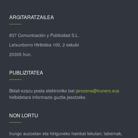
ARGITARATZAILEA
837 Comunicación y Publicidad S.L.
Letxunborro Hiribidea 100, 2 eskubi
20305 Irun.
PUBLIZITATEA
Bidali ezazu posta elektroniko bat
jarozena@irunero.eus
helbidetara informazio guztia jasotzeko.
NON LORTU
Irungo auzoetan eta hiriguneko hainbat lekutan; tabernak,