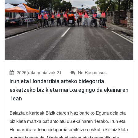
2025(e)ko maiatzak 21
No Responses
Irun eta Hondarribia arteko bidegorria
eskatzeko bizikleta martxa egingo da ekainaren
1ean
Balazta elkarteak Bizikletaren Nazioarteko Eguna dela eta
bizikleta martxa bat antolatu du ekainaren 1erako. Irun eta
Hondarribia artean bidegorria eraikitzea eskatzeko bizikleta
martxa izango da. Martxak bi abiapuntu izango ditu eta