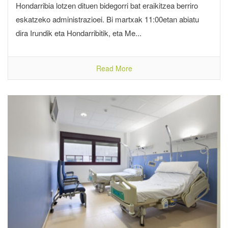
Hondarribia lotzen dituen bidegorri bat eraikitzea berriro
eskatzeko administrazioei. Bi martxak 11:00etan abiatu
dira Irundik eta Hondarribitik, eta Me...
Read More