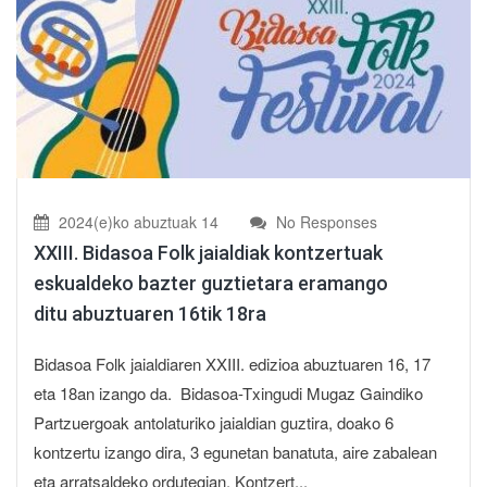
2024(e)ko abuztuak 14
No Responses
XXIII. Bidasoa Folk jaialdiak kontzertuak
eskualdeko bazter guztietara eramango
ditu abuztuaren 16tik 18ra
Bidasoa Folk jaialdiaren XXIII. edizioa abuztuaren 16, 17
eta 18an izango da. Bidasoa-Txingudi Mugaz Gaindiko
Partzuergoak antolaturiko jaialdian guztira, doako 6
kontzertu izango dira, 3 egunetan banatuta, aire zabalean
eta arratsaldeko ordutegian. Kontzert...