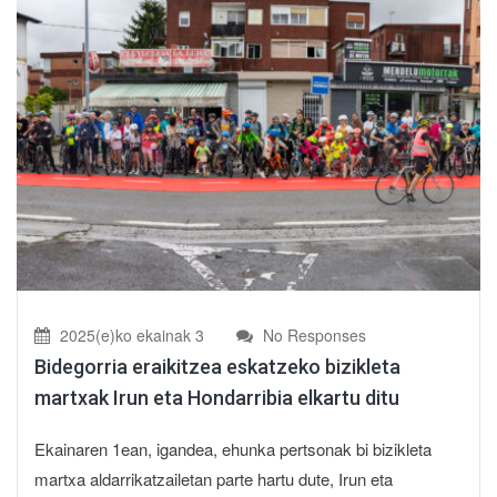
2025(e)ko ekainak 3
No Responses
Bidegorria eraikitzea eskatzeko bizikleta
martxak Irun eta Hondarribia elkartu ditu
Ekainaren 1ean, igandea, ehunka pertsonak bi bizikleta
martxa aldarrikatzailetan parte hartu dute, Irun eta