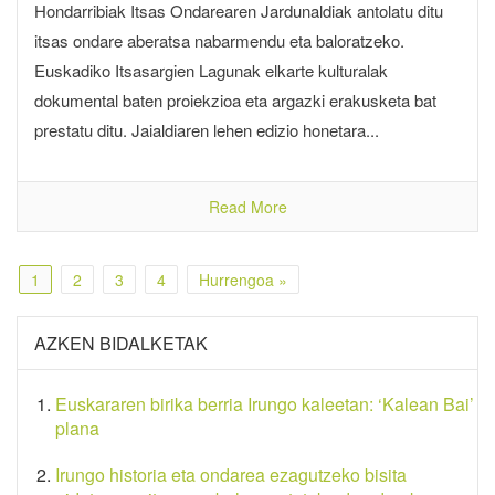
Hondarribiak Itsas Ondarearen Jardunaldiak antolatu ditu
itsas ondare aberatsa nabarmendu eta baloratzeko.
Euskadiko Itsasargien Lagunak elkarte kulturalak
dokumental baten proiekzioa eta argazki erakusketa bat
prestatu ditu. Jaialdiaren lehen edizio honetara...
Read More
1
2
3
4
Hurrengoa »
AZKEN BIDALKETAK
Euskararen birika berria Irungo kaleetan: ‘Kalean Bai’
plana
Irungo historia eta ondarea ezagutzeko bisita