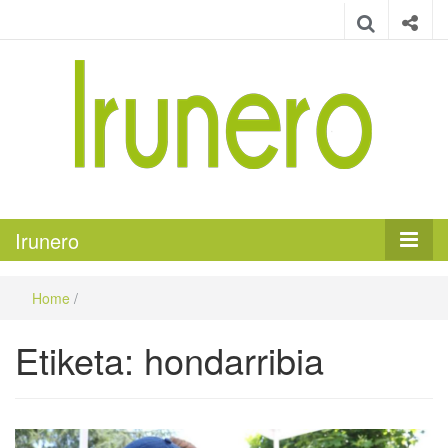
Irunero
Irungo euskarazko aldizkaria
Irunero
Home
/
Etiketa:
hondarribia