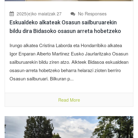
2025(e)ko maiatzak 27
No Responses
Eskualdeko alkateak Osasun sailburuarekin
bildu dira Bidasoko osasun arreta hobetzeko
Irungo alkatea Cristina Laborda eta Hondarribiko alkatea
Igor Enparan Alberto Martinez Eusko Jaurlaritzako Osasun
sailburuarekin bildu ziren atzo. Alkteek Bidasoa eskualdean
osasun-arreta hobetzeko beharra helarazi zioten berriro
Osasun sailburuari. Bilkuran p...
Read More