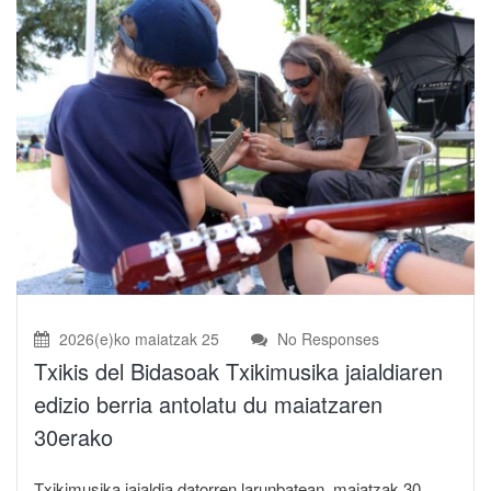
2026(e)ko maiatzak 25
No Responses
Txikis del Bidasoak Txikimusika jaialdiaren
edizio berria antolatu du maiatzaren
30erako
Txikimusika jaialdia datorren larunbatean, maiatzak 30,