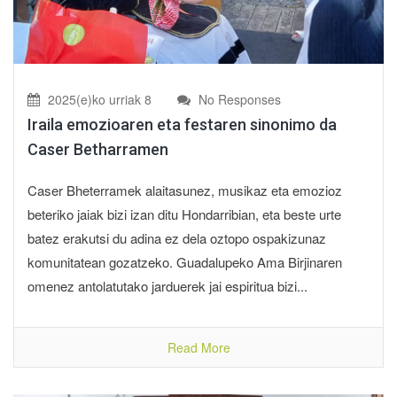
2025(e)ko urriak 8
No Responses
Iraila emozioaren eta festaren sinonimo da
Caser Betharramen
Caser Bheterramek alaitasunez, musikaz eta emozioz
beteriko jaiak bizi izan ditu Hondarribian, eta beste urte
batez erakutsi du adina ez dela oztopo ospakizunaz
komunitatean gozatzeko. Guadalupeko Ama Birjinaren
omenez antolatutako jarduerek jai espiritua bizi...
Read More