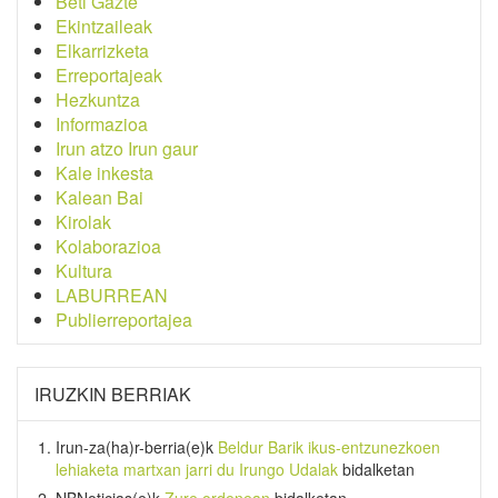
Beti Gazte
Ekintzaileak
Elkarrizketa
Erreportajeak
Hezkuntza
Informazioa
Irun atzo Irun gaur
Kale inkesta
Kalean Bai
Kirolak
Kolaborazioa
Kultura
LABURREAN
Publierreportajea
IRUZKIN BERRIAK
Irun-za(ha)r-berria
(e)k
Beldur Barik ikus-entzunezkoen
lehiaketa martxan jarri du Irungo Udalak
bidalketan
NBNoticias
(e)k
Zure ordenean
bidalketan