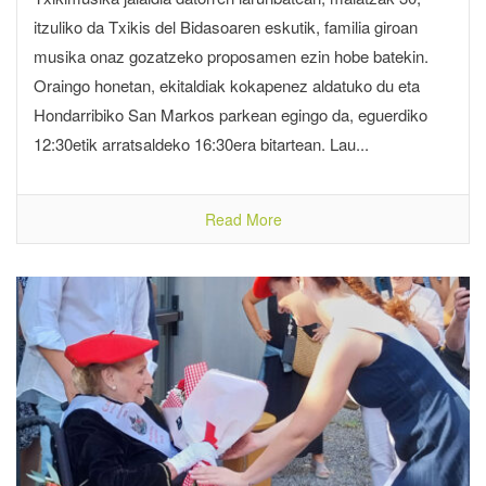
itzuliko da Txikis del Bidasoaren eskutik, familia giroan
musika onaz gozatzeko proposamen ezin hobe batekin.
Oraingo honetan, ekitaldiak kokapenez aldatuko du eta
Hondarribiko San Markos parkean egingo da, eguerdiko
12:30etik arratsaldeko 16:30era bitartean. Lau...
Read More