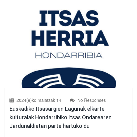
2024(e)ko maiatzak 14
No Responses
Euskadiko Itsasargien Lagunak elkarte
kulturalak Hondarribiko Itsas Ondarearen
Jardunaldietan parte hartuko du