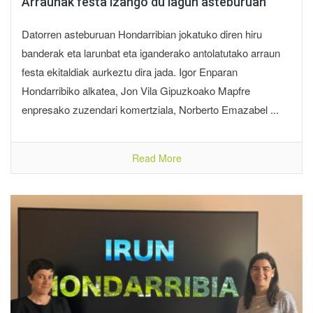
Arraunak festa izango du lagun asteburuan
Datorren asteburuan Hondarribian jokatuko diren hiru
banderak eta larunbat eta iganderako antolatutako arraun
festa ekitaldiak aurkeztu dira jada. Igor Enparan
Hondarribiko alkatea, Jon Vila Gipuzkoako Mapfre
enpresako zuzendari komertziala, Norberto Emazabel ...
Read More