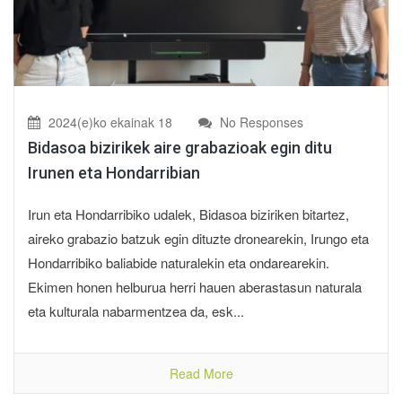
2024(e)ko ekainak 18
No Responses
Bidasoa bizirikek aire grabazioak egin ditu
Irunen eta Hondarribian
Irun eta Hondarribiko udalek, Bidasoa biziriken bitartez,
aireko grabazio batzuk egin dituzte dronearekin, Irungo eta
Hondarribiko baliabide naturalekin eta ondarearekin.
Ekimen honen helburua herri hauen aberastasun naturala
eta kulturala nabarmentzea da, esk...
Read More