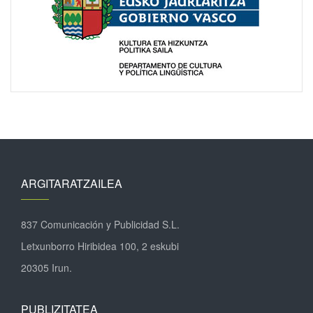
ARGITARATZAILEA
837 Comunicación y Publicidad S.L.
Letxunborro Hiribidea 100, 2 eskubi
20305 Irun.
PUBLIZITATEA