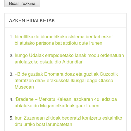
AZKEN BIDALKETAK
Identifikazio biometrikoko sistema berriari esker
bilatutako pertsona bat atxilotu dute Irunen
Irungo Udalak errepideetako lanak modu ordenatuan
antolatzeko eskatu dio Aldundiari
«Bide guztiak Erromara doaz eta guztiak Cuzcotik
ateratzen dira» erakusketa ikusgai dago Oiasso
Museoan
‘Braderie – Merkatu Kalean’ azokaren 40. edizioa
abiatuko du Mugan elkarteak gaur Irunen
Irun Zuzenean zikloak bederatzi kontzertu eskainiko
ditu urriko bost larunbatetan