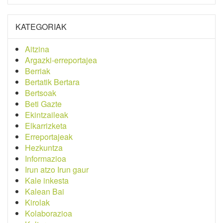
KATEGORIAK
Aitzina
Argazki-erreportajea
Berriak
Bertatik Bertara
Bertsoak
Beti Gazte
Ekintzaileak
Elkarrizketa
Erreportajeak
Hezkuntza
Informazioa
Irun atzo Irun gaur
Kale inkesta
Kalean Bai
Kirolak
Kolaborazioa