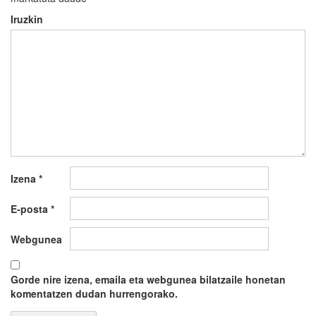
Iruzkin
Izena
*
E-posta
*
Webgunea
Gorde nire izena, emaila eta webgunea bilatzaile honetan
komentatzen dudan hurrengorako.