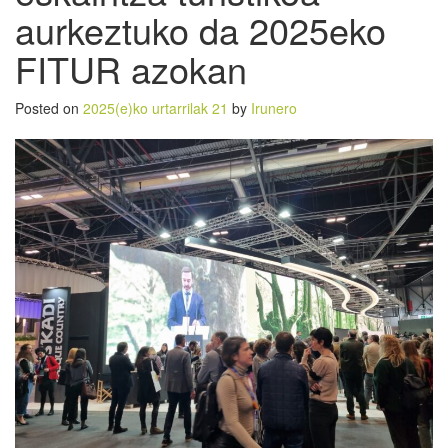
aurkeztuko da 2025eko
FITUR azokan
Posted on
2025(e)ko urtarrilak 21
by
Irunero