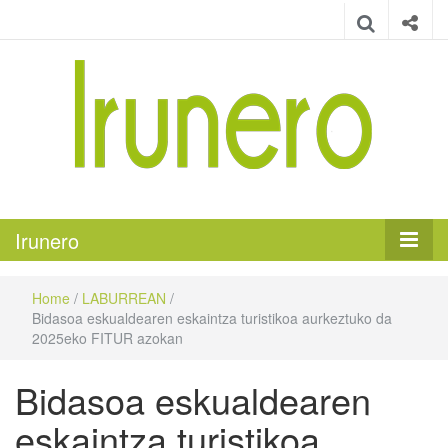
Irunero
Irungo euskarazko aldizkaria
Irunero
Home
/
LABURREAN
/
Bidasoa eskualdearen eskaintza turistikoa aurkeztuko da
2025eko FITUR azokan
Bidasoa eskualdearen
eskaintza turistikoa