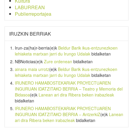
Kultura
LABURREAN
Publierreportajea
IRUZKIN BERRIAK
Irun-za(ha)r-berria
(e)k
Beldur Barik ikus-entzunezkoen
lehiaketa martxan jarri du Irungo Udalak
bidalketan
NBNoticias
(e)k
Zure ordenean
bidalketan
ainara maia urrotz
(e)k
Beldur Barik ikus-entzunezkoen
lehiaketa martxan jarri du Irungo Udalak
bidalketan
IRUNERO HAMABOSTEKARIAK PROYECTUAREN
INGURUAN IDATZITAKO BERRIA – Teatro y Memoria del
Bidasoa
(e)k
Lanean ari dira Ribera beken irabazleak
bidalketan
IRUNERO HAMABOSTEKARIAK PROYECTUAREN
INGURUAN IDATZITAKO BERRIA – AntzerkiZ
(e)k
Lanean
ari dira Ribera beken irabazleak
bidalketan