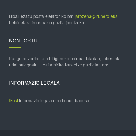
Bidali ezazu posta elektroniko bat
jarozena@irunero.eus
helbidetara informazio guztia jasotzeko.
NON LORTU
Irungo auzoetan eta hiriguneko hainbat lekutan; tabernak,
udal bulegoak … baita hiriko ikastetxe guztietan ere.
INFORMAZIO LEGALA
Ikusi
informazio legala eta datuen babesa