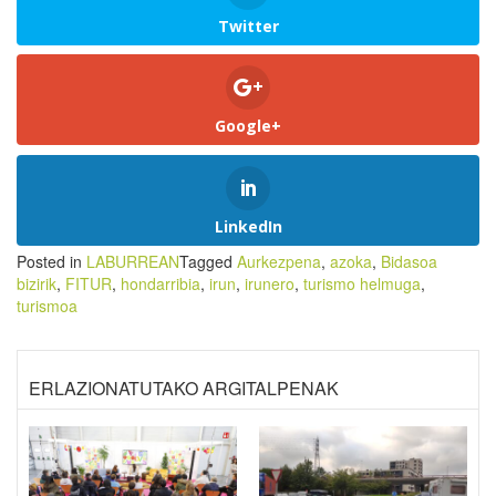
Twitter
Google+
LinkedIn
Posted in
LABURREAN
Tagged
Aurkezpena
,
azoka
,
Bidasoa
bizirik
,
FITUR
,
hondarribia
,
irun
,
irunero
,
turismo helmuga
,
turismoa
ERLAZIONATUTAKO ARGITALPENAK