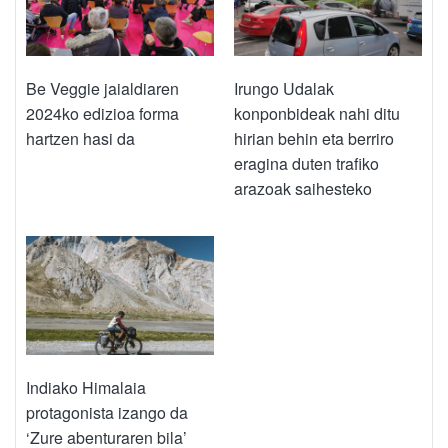
Be Veggie jaialdiaren
Irungo Udalak
2024ko edizioa forma
konponbideak nahi ditu
hartzen hasi da
hirian behin eta berriro
eragina duten trafiko
arazoak saihesteko
Indiako Himalaia
protagonista izango da
‘Zure abenturaren bila’