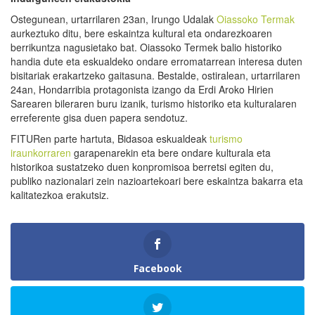
Ostegunean, urtarrilaren 23an, Irungo Udalak
Oiassoko Termak
aurkeztuko ditu, bere eskaintza kultural eta ondarezkoaren
berrikuntza nagusietako bat. Oiassoko Termek balio historiko
handia dute eta eskualdeko ondare erromatarrean interesa duten
bisitariak erakartzeko gaitasuna. Bestalde, ostiralean, urtarrilaren
24an, Hondarribia protagonista izango da Erdi Aroko Hirien
Sarearen bileraren buru izanik, turismo historiko eta kulturalaren
erreferente gisa duen papera sendotuz.
FITURen parte hartuta, Bidasoa eskualdeak
turismo
iraunkorraren
garapenarekin eta bere ondare kulturala eta
historikoa sustatzeko duen konpromisoa berretsi egiten du,
publiko nazionalari zein nazioartekoari bere eskaintza bakarra eta
kalitatezkoa erakutsiz.
Facebook