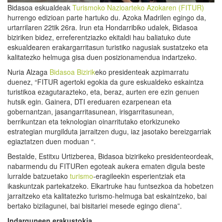
Bidasoa eskualdeak
Turismoko Nazioarteko Azokaren (FITUR)
hurrengo edizioan parte hartuko du. Azoka Madrilen egingo da,
urtarrilaren 22tik 26ra. Irun eta Hondarribiko udalek, Bidasoa
biziriken bidez, erreferentziazko ekitaldi hau baliatuko dute
eskualdearen erakargarritasun turistiko nagusiak sustatzeko eta
kalitatezko helmuga gisa duen posizionamendua indartzeko.
Nuria Alzaga
Bidasoa Bizirik
eko presidenteak azpimarratu
duenez, “FITUR agertoki egokia da gure eskualdeko eskaintza
turistikoa ezagutarazteko, eta, beraz, aurten ere ezin genuen
hutsik egin. Gainera, DTI ereduaren ezarpenean eta
gobernantzan, jasangarritasunean, irisgarritasunean,
berrikuntzan eta teknologian oinarritutako etorkizuneko
estrategian murgilduta jarraitzen dugu, iaz jasotako bereizgarriak
egiaztatzen duen moduan “.
Bestalde, Estitxu Urtizberea, Bidasoa bizirikeko presidenteordeak,
nabarmendu du FITURen egoteak aukera ematen digula beste
lurralde batzuetako
turismo
-eragileekin esperientziak eta
ikaskuntzak partekatzeko. Elkartruke hau funtsezkoa da hobetzen
jarraitzeko eta kalitatezko turismo-helmuga bat eskaintzeko, bai
bertako bizilagunei, bai bisitariei mesede egingo diena”.
Indarguneen erakustokia