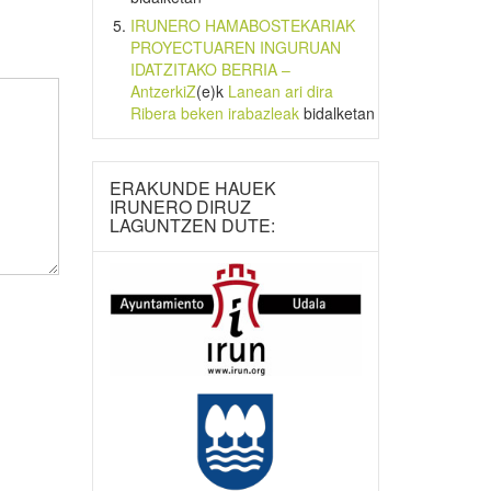
IRUNERO HAMABOSTEKARIAK
PROYECTUAREN INGURUAN
IDATZITAKO BERRIA –
AntzerkiZ
(e)k
Lanean ari dira
Ribera beken irabazleak
bidalketan
ERAKUNDE HAUEK
IRUNERO DIRUZ
LAGUNTZEN DUTE: