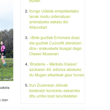
Irunen
Irungo Udalak errepideetako
lanak modu ordenatuan
antolatzeko eskatu dio
Aldundiari
«Bide guztiak Erromara doaz
eta guztiak Cuzcotik ateratzen
dira» erakusketa ikusgai dago
Oiasso Museoan
‘Braderie – Merkatu Kalean’
azokaren 40. edizioa abiatuko
du Mugan elkarteak gaur Irunen
Irun Zuzenean zikloak
kaketa
bederatzi kontzertu eskainiko
ditu urriko bost larunbatetan
k izan