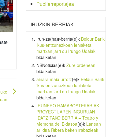
Publierreportajea
IRUZKIN BERRIAK
Irun-za(ha)r-berria
(e)k
Beldur Barik
aste
ikus-entzunezkoen lehiaketa
martxan jarri du Irungo Udalak
bidalketan
NBNoticias
(e)k
Zure ordenean
bidalketan
ainara maia urrotz
(e)k
Beldur Barik
ikus-entzunezkoen lehiaketa
martxan jarri du Irungo Udalak
tuko
bidalketan
tean
IRUNERO HAMABOSTEKARIAK
PROYECTUAREN INGURUAN
IDATZITAKO BERRIA – Teatro y
Memoria del Bidasoa
(e)k
Lanean
ari dira Ribera beken irabazleak
bidalketan