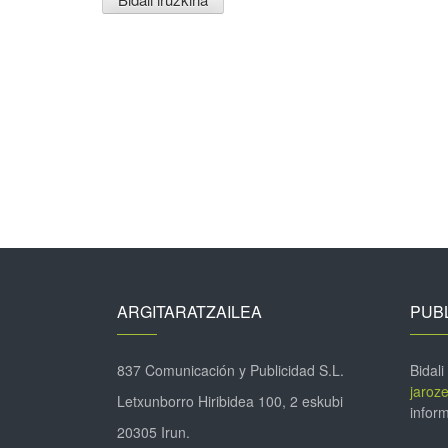
ARGITARATZAILEA
PUBL
837 Comunicación y Publicidad S.L.
Bidali
jaroz
Letxunborro Hiribidea 100, 2 eskubi
inform
20305 Irun.