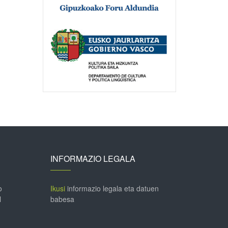
INFORMAZIO LEGALA
o
Ikusi
informazio legala eta datuen
l
babesa