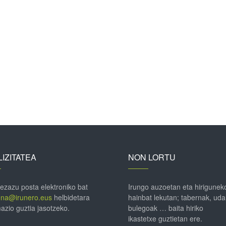
IZITATEA
NON LORTU
 ezazu posta elektroniko bat
Irungo auzoetan eta hirigunek
ena@irunero.eus
helbidetara
hainbat lekutan; tabernak, uda
azio guztia jasotzeko.
bulegoak … baita hiriko
ikastetxe guztietan ere.