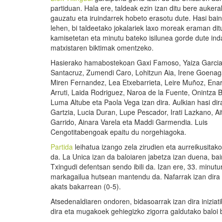
partiduan. Hala ere, taldeak ezin izan ditu bere aukera
gauzatu eta iruindarrek hobeto erasotu dute. Hasi bai
lehen, bi taldeetako jokalariek laxo moreak eraman dit
kamisetetan eta minutu bateko isilunea gorde dute ind
matxistaren biktimak omentzeko.
Hasierako hamabostekoan Gaxi Famoso, Yaiza Garci
Santacruz, Zumendi Caro, Lohitzun Aia, Irene Goenag
Miren Fernandez, Lea Etxebarrieta, Leire Muñoz, Ena
Arruti, Laida Rodriguez, Naroa de la Fuente, Onintza 
Luma Altube eta Paola Vega izan dira. Aulkian hasi dir
Gartzia, Lucia Duran, Lupe Pescador, Irati Lazkano, A
Garrido, Ainara Varela eta Maddi Garmendia. Luis
Cengotitabengoak epaitu du norgehiagoka.
Partida
leihatua izango zela zirudien eta aurreikusitak
da. La Unica izan da baloiaren jabetza izan duena, ba
Txingudi defentsan sendo ibili da. Izan ere, 33. minutu
markagailua hutsean mantendu da. Nafarrak izan dira
akats bakarrean (0-5).
Atsedenaldiaren ondoren, bidasoarrak izan dira inizia
dira eta mugakoek gehiegizko zigorra galdutako baloi 