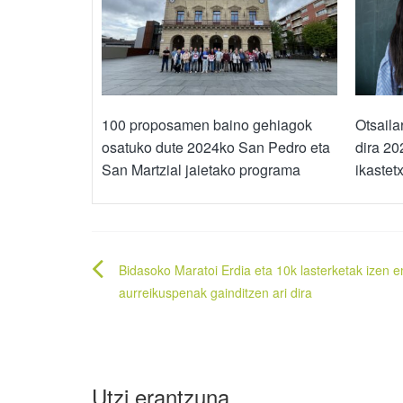
100 proposamen baino gehiagok
Otsaila
osatuko dute 2024ko San Pedro eta
dira 20
San Martzial jaietako programa
ikastet
Bidalketetan
Bidasoko Maratoi Erdia eta 10k lasterketak izen 
zehar
aurreikuspenak gainditzen ari dira
nabigatu
Utzi erantzuna