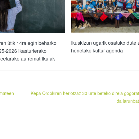
Ikuskizun ugarik osatuko dute 
ren 3tik 14ra egin beharko
honetako kultur agenda
25-2026 ikasturterako
xeetarako aurrematrikulak
emateen
Kepa Ordokiren heriotzaz 30 urte beteko direla gogora
da larunba