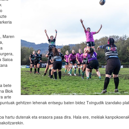
k
no
uzte
arkeria
a, Maren
a,
ra
Burgera,
a Saioa
itana
oa bete
ina Biok
ra arte
 puntuak gehitzen lehenak entsegu baten bidez Txingudik izandako pla
tiba hartu dutenak eta erasora pasa dira. Hala ere, meléak kanpokoena
bakoitzarekin.