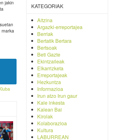
n jakin
KATEGORIAK
ta
Aitzina
tsuetan
Argazki-erreportajea
n marka
Berriak
Bertatik Bertara
Bertsoak
Beti Gazte
Ekintzaileak
Elkarrizketa
Erreportajeak
Hezkuntza
Informazioa
Kluba
Irun atzo Irun gaur
Kale inkesta
Kalean Bai
Kirolak
Kolaborazioa
Kultura
LABURREAN