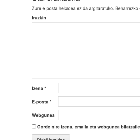
Zure e-posta helbidea ez da argitaratuko.
Beharrezko
Iruzkin
Izena
*
E-posta
*
Webgunea
Gorde nire izena, emaila eta webgunea bilatza