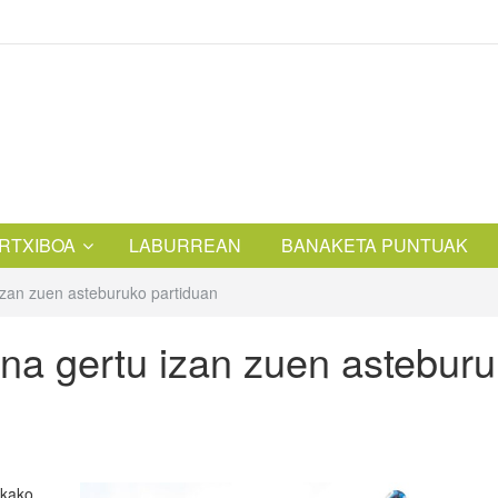
RTXIBOA
LABURREAN
BANAKETA PUNTUAK
izan zuen asteburuko partiduan
ena gertu izan zuen astebur
rkako