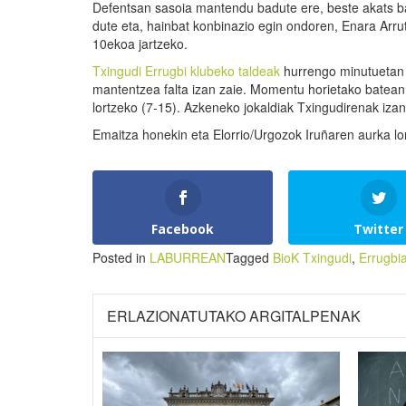
Defentsan sasoia mantendu badute ere, beste akats ba
dute eta, hainbat konbinazio egin ondoren, Enara Arrut
10ekoa jartzeko.
Txingudi Errugbi klubeko taldeak
hurrengo minutuetan 
mantentzea falta izan zaie. Momentu horietako batean
lortzeko (7-15). Azkeneko jokaldiak Txingudirenak izan
Emaitza honekin eta Elorrio/Urgozok Iruñaren aurka lor
Facebook
Twitter
Posted in
LABURREAN
Tagged
BioK Txingudi
,
Errugbi
ERLAZIONATUTAKO ARGITALPENAK