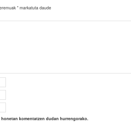
 eremuak
*
markatuta daude
ile honetan komentatzen dudan hurrengorako.