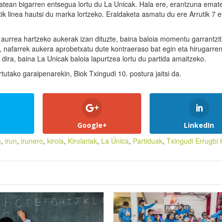
tean bigarren entsegua lortu du La Unicak. Hala ere, erantzuna emate
ik linea hautsi du marka lortzeko. Eraldaketa asmatu du ere Arrutik 7 e
aurrea hartzeko aukerak izan dituzte, baina baloia momentu garrantzi
, nafarrek aukera aprobetxatu dute kontraeraso bat egin eta hirugarre
 dira, baina La Unicak baloia lapurtzea lortu du partida amaitzeko.
tutako garaipenarekin, Biok Txingudi 10. postura jaitsi da.
Google+
LinkedIn
a
,
irun
,
irunero
,
kirola
,
Kirolariak
,
La Única
,
Partiduak
,
Txingudi Errugbi 