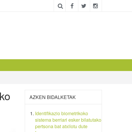
uko
AZKEN BIDALKETAK
Identifikazio biometrikoko
sistema berriari esker bilatutako
pertsona bat atxilotu dute