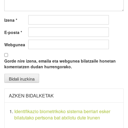
Izena
*
E-posta
*
Webgunea
Gorde nire izena, emaila eta webgunea bilatzaile honetan
komentatzen dudan hurrengorako.
AZKEN BIDALKETAK
Identifikazio biometrikoko sistema berriari esker
bilatutako pertsona bat atxilotu dute Irunen