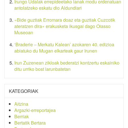
Irungo Udalak errepideetako lanak modu ordenatuan
antolatzeko eskatu dio Aldundiari
«Bide guztiak Erromara doaz eta guztiak Cuzcotik
ateratzen dira» erakusketa ikusgai dago Oiasso
Museoan
‘Braderie – Merkatu Kalean’ azokaren 40. edizioa
abiatuko du Mugan elkarteak gaur Irunen
Irun Zuzenean zikloak bederatzi kontzertu eskainiko
ditu urriko bost larunbatetan
KATEGORIAK
Aitzina
Argazki-erreportajea
Berriak
Bertatik Bertara