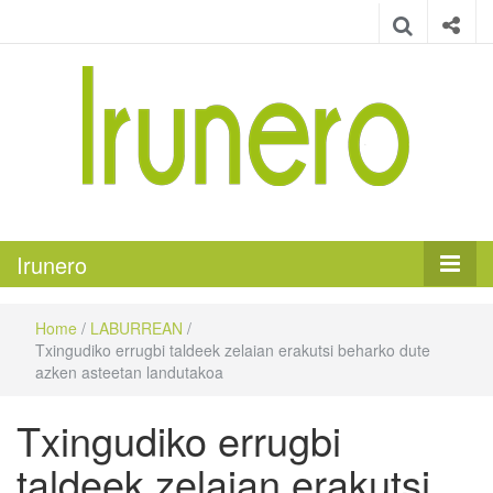
Irunero
Irungo euskarazko aldizkaria
Irunero
Home
/
LABURREAN
/
Txingudiko errugbi taldeek zelaian erakutsi beharko dute
azken asteetan landutakoa
Txingudiko errugbi
taldeek zelaian erakutsi