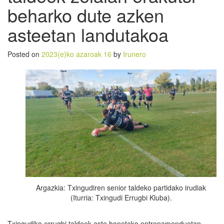
beharko dute azken
asteetan landutakoa
Posted on
2023(e)ko azaroak 16
by
Irunero
Argazkia: Txingudiren senior taldeko partidako irudiak
(Iturria: Txingudi Errugbi Kluba).
Txingudiko errugbi taldeek aste honetako entrenamenduetan