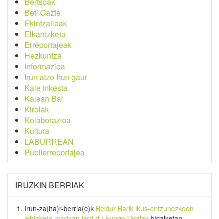
Bertsoak
Beti Gazte
Ekintzaileak
Elkarrizketa
Erreportajeak
Hezkuntza
Informazioa
Irun atzo Irun gaur
Kale inkesta
Kalean Bai
Kirolak
Kolaborazioa
Kultura
LABURREAN
Publierreportajea
IRUZKIN BERRIAK
Irun-za(ha)r-berria
(e)k
Beldur Barik ikus-entzunezkoen
lehiaketa martxan jarri du Irungo Udalak
bidalketan