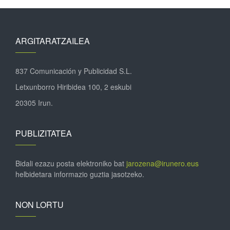
ARGITARATZAILEA
837 Comunicación y Publicidad S.L.
Letxunborro Hiribidea 100, 2 eskubi
20305 Irun.
PUBLIZITATEA
Bidali ezazu posta elektroniko bat
jarozena@irunero.eus
helbidetara informazio guztia jasotzeko.
NON LORTU