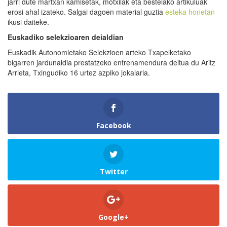
jarri dute martxan kamisetak, motxilak eta bestelako artikuluak
erosi ahal izateko. Salgai dagoen material guztia
esteka honetan
ikusi daiteke.
Euskadiko
selekzioaren deialdian
Euskadik Autonomietako Selekzioen arteko Txapelketako
bigarren jardunaldia prestatzeko entrenamendura deitua du Aritz
Arrieta, Txingudiko 16 urtez azpiko jokalaria.
Facebook
Twitter
Google+