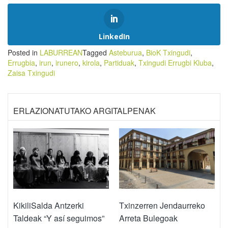
LinkedIn
Posted in
LABURREAN
Tagged
Asteburua
,
BioK Txingudi
,
Errugbia
,
irun
,
irunero
,
kirola
,
Partiduak
,
Txingudi Errugbi Kluba
,
Zaisa Txingudi
ERLAZIONATUTAKO ARGITALPENAK
KikiliSalda Antzerki
Txinzerren Jendaurreko
Taldeak “Y así seguimos”
Arreta Bulegoak