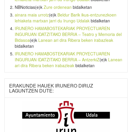
NBNoticias
(e)k
Zure ordenean
bidalketan
ainara maia urrotz
(e)k
Beldur Barik ikus-entzunezkoen
lehiaketa martxan jarri du Irungo Udalak
bidalketan
IRUNERO HAMABOSTEKARIAK PROYECTUAREN
INGURUAN IDATZITAKO BERRIA – Teatro y Memoria del
Bidasoa
(e)k
Lanean ari dira Ribera beken irabazleak
bidalketan
IRUNERO HAMABOSTEKARIAK PROYECTUAREN
INGURUAN IDATZITAKO BERRIA – AntzerkiZ
(e)k
Lanean
ari dira Ribera beken irabazleak
bidalketan
ERAKUNDE HAUEK IRUNERO DIRUZ
LAGUNTZEN DUTE: