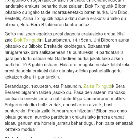
landutako erakutsi beharko dute zelaian. Biok Txingudik Bilbon
jokatuko du ligako talde indartsuenetako baten aurka, Uni Bilbo.
Bestetik, Zaisa Txingudik txipa aldatu duela erakutsi ahalko du
etxean, Bera Bera B taldearen kontra arituz.
Goiko multzoan egoteko prest dagoela erakusteko ordua iritsi
zaio
Biok Txingudi
ri. Larunbatean, 14:15ean, Uni Bilboren aurka
jokatuko du Bilboko Errekalde kiroldegian. Bizkaitarrak
hirugarrenak dira sailkapenean 16 punturekin, 4 partidatan 3
garaipen lortu ostean eta Gaztediren aurka jokatutako azken
partidan 10-6 galdu ostean. Hala ere, mugako neskak lehiatzeko
prest daudela erakutsi dute eta play-offeko postuetatik gertu
kokatzen dira 11 punturekin.
Beranduago, 16:00etan, eta Plaiaundin,
Zaisa Txingudi
k Bera
Beraren bigarren taldea jasoko du. Pasa den astean izandako
sentsazio onekin jarraitu nahi dute Iñigo Camareroren mutilek.
Seigarrenak dira beltz-zuriak, donostiarren atzetik, bost
punturekin. Prestatzaile irundarraren hitzetan “Bilbon oso ondo
jokatu genuen, aurreko partidetan erakutsitako jarrera erabat
aldatu genuen eta horrela jarraitu behar dugu, hori baita emaitzak
lortzeko modua”.