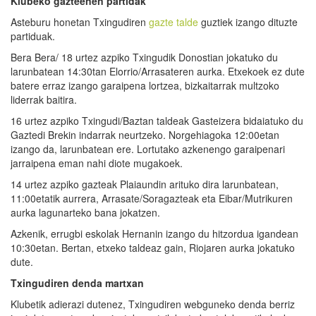
Klubeko gazteenen partidak
Asteburu honetan Txingudiren
gazte talde
guztiek izango dituzte
partiduak.
Bera Bera/ 18 urtez azpiko Txingudik Donostian jokatuko du
larunbatean 14:30tan Elorrio/Arrasateren aurka. Etxekoek ez dute
batere erraz izango garaipena lortzea, bizkaitarrak multzoko
liderrak baitira.
16 urtez azpiko Txingudi/Baztan taldeak Gasteizera bidaiatuko du
Gaztedi Brekin indarrak neurtzeko. Norgehiagoka 12:00etan
izango da, larunbatean ere. Lortutako azkenengo garaipenari
jarraipena eman nahi diote mugakoek.
14 urtez azpiko gazteak Plaiaundin arituko dira larunbatean,
11:00etatik aurrera, Arrasate/Soragazteak eta Eibar/Mutrikuren
aurka lagunarteko bana jokatzen.
Azkenik, errugbi eskolak Hernanin izango du hitzordua igandean
10:30etan. Bertan, etxeko taldeaz gain, Riojaren aurka jokatuko
dute.
Txingudiren denda
martxan
Klubetik adierazi dutenez, Txingudiren webguneko denda berriz