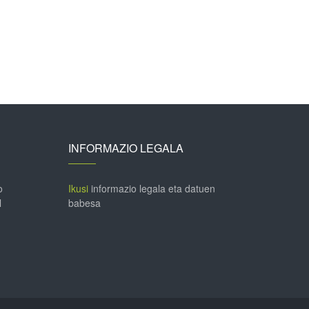
INFORMAZIO LEGALA
o
Ikusi
informazio legala eta datuen
l
babesa