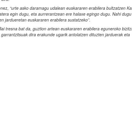
uenez,
“urte asko daramagu udalean euskararen erabilera bultzatzen Ka
batera egin dugu, eta aurrerantzean ere halaxe egingo dugu.
Nahi dugu
iren jardueretan euskararen erabilera sustatzeko”.
ai tresna bat da, guztion artean euskararen erabilera eguneroko bizitz
o garrantzitsuak dira erakunde ugarik antolatzen dituzten jarduerak eta