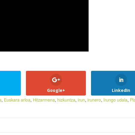
Google+
LinkedIn
a
,
Euskara arloa
,
Hitzarmena
,
hizkuntza
,
irun
,
irunero
,
Irungo udala
,
Pl