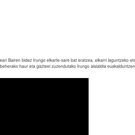
an Bairen bidez Irungo elkarte-sare bat eratzea, elkarri laguntzeko et
 beherako haur eta gazteei zuzendutako Irungo aisialdia euskalduntzen