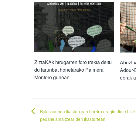
ZiztaKAk hirugarren foro irekia deitu
Abuztua
du larunbat honetarako Palmera
Adour-B
Montero gunean
obrak 
Bidalketetan
Belaskoenea ikastetxean berriro eragin diete bizik
zehar
pedalei amaitzear den ikasturtean
nabigatu