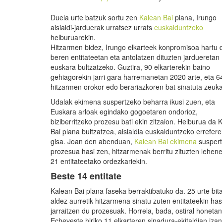
Duela urte batzuk sortu zen
Kalean Bai
plana, Irungo
aisialdi-jarduerak urratsez urrats
euskalduntzeko
helburuarekin.
Hitzarmen bidez, Irungo elkarteek konpromisoa hartu 
beren entitateetan eta antolatzen dituzten jardueretan
euskara bultzatzeko. Guztira, 90 elkarterekin baino
gehiagorekin jarri gara harremanetan 2020 arte, eta 6
hitzarmen orokor edo berariazkoren bat sinatuta zeuka
Udalak ekimena suspertzeko beharra ikusi zuen, eta
Euskara arloak egindako gogoetaren ondorioz,
biziberritzeko prozesu bati ekin zitzaion. Helburua da 
Bai plana bultzatzea, aisialdia euskalduntzeko errefer
gisa. Joan den abenduan,
Kalean Bai ekimena
susper
prozesua hasi zen, hitzarmenak berritu zituzten lehen
21 entitateetako ordezkariekin.
Beste 14 entitate
Kalean Bai plana faseka berraktibatuko da. 25 urte bit
aldez aurretik hitzarmena sinatu zuten entitateekin h
jarraitzen du prozesuak. Horrela, bada, ostiral honet
Echeveste hiriko 11 elkarteren sinadura-ekitaldian izan