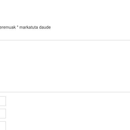
 eremuak
*
markatuta daude