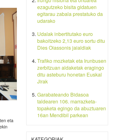
Irungo historia eta ondarea
ezagutzeko bisita gidatuen
egitarau zabala prestatuko da
udarako
Udalak inbertitutako euro
bakoitzeko 2,13 euro sortu ditu
Dies Oiassonis jaialdiak
Trafiko mozketak eta Irunbusen
zerbitzuan aldaketak eragingo
ditu asteburu honetan Euskal
Jirak
Garabateando Bidasoa
taldearen 106. marrazketa-
topaketa egingo da abuztuaren
16an Mendibil parkean
ten eta
ekin
KATEGORIAK