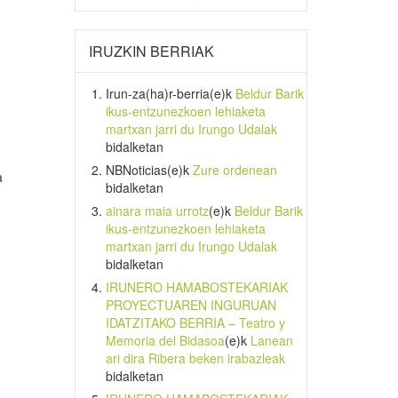
IRUZKIN BERRIAK
Irun-za(ha)r-berria
(e)k
Beldur Barik
ikus-entzunezkoen lehiaketa
martxan jarri du Irungo Udalak
bidalketan
NBNoticias
(e)k
Zure ordenean
a
bidalketan
ainara maia urrotz
(e)k
Beldur Barik
ikus-entzunezkoen lehiaketa
martxan jarri du Irungo Udalak
bidalketan
IRUNERO HAMABOSTEKARIAK
PROYECTUAREN INGURUAN
IDATZITAKO BERRIA – Teatro y
Memoria del Bidasoa
(e)k
Lanean
ari dira Ribera beken irabazleak
bidalketan