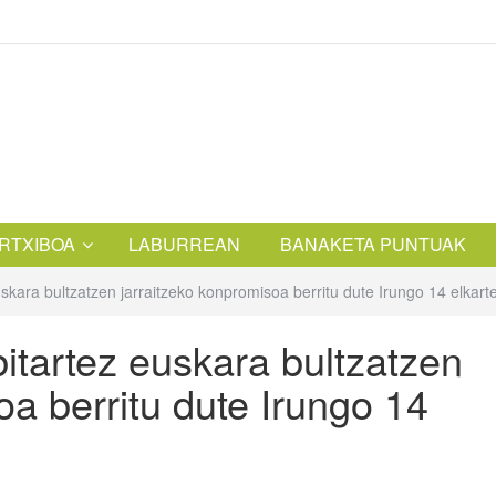
RTXIBOA
LABURREAN
BANAKETA PUNTUAK
skara bultzatzen jarraitzeko konpromisoa berritu dute Irungo 14 elkart
itartez euskara bultzatzen
oa berritu dute Irungo 14