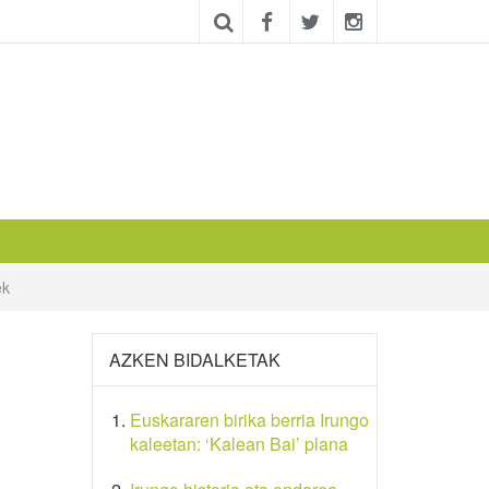
ek
AZKEN BIDALKETAK
Euskararen birika berria Irungo
kaleetan: ‘Kalean Bai’ plana