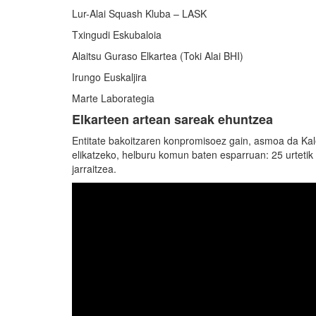
Lur-Alai Squash Kluba – LASK
Txingudi Eskubaloia
Alaitsu Guraso Elkartea (Toki Alai BHI)
Irungo Euskaljira
Marte Laborategia
Elkarteen artean sareak ehuntzea
Entitate bakoitzaren konpromisoez gain, asmoa da Kale
elikatzeko, helburu komun baten esparruan: 25 urtetik
jarraitzea.