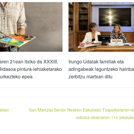
ren 21ean itxiko da XXXIII.
Irungo Udalak familiak eta
idasoa pintura-lehiaketarako
adingabeak laguntzeko hainba
aurkezteko epea
zerbitzu martxan ditu
leten
San Martzial Senior Nesken Eskubaloi Txapelketaren l
edizioa ekainaren 11n jokatuk