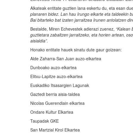
Alkateak entitate guztien lana eskertu du, eta esan d
planaren bidez.
Lan hau Irungo elkarte eta taldeekin 
Bai bitarteko bat izaten jarraitzea Irunen antolatzen d
Bestalde, Miren Echevestek adierazi zuenez,
“Kalean B
guztietara zabaltzen jarraitzeko, eta horien artean, os
aisialdia”.
Honako entitate hauek sinatu dute gaur goizean:
Alde Zaharra-San Juan auzo-elkartea
Dunboako auzo-elkartea
Elitxu-Lapitze auzo-elkartea
Euskadiko Itsasargien Lagunak
Gaztedi berria aisia-taldea
Nicolas Guerendiain elkartea
Ondare Kultur Elkartea
Taupadak GKE
San Martzial Kirol Elkartea