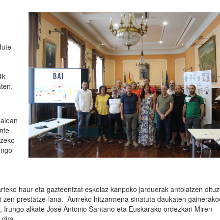
dute
4k
ten.
Kalean
ente
tzeko
engo
arteko haur eta gazteentzat eskolaz kanpoko jarduerak antolatzen dituz
asi zen prestatze-lana. Aurreko hitzarmena sinatuta daukaten gainerako
an, Irungo alkate José Antonio Santano eta Euskarako ordezkari Miren
 dira.