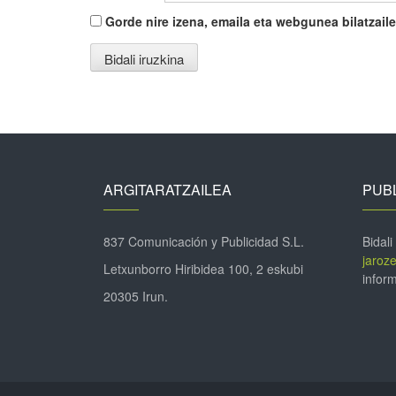
Gorde nire izena, emaila eta webgunea bilatza
ARGITARATZAILEA
PUBL
837 Comunicación y Publicidad S.L.
Bidali
jaroz
Letxunborro Hiribidea 100, 2 eskubi
inform
20305 Irun.