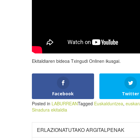
Ekitaldiaren bideoa Txingudi Onlinen ikusgai.
Facebook
Twitter
Posted in
LABURREAN
Tagged
Euskalduntzea
,
euskar
Sinadura ekitaldia
ERLAZIONATUTAKO ARGITALPENAK