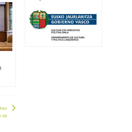
t
ehen
o da