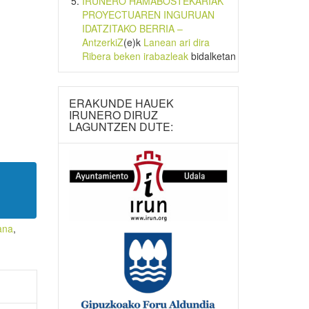
IRUNERO HAMABOSTEKARIAK
PROYECTUAREN INGURUAN
IDATZITAKO BERRIA –
AntzerkiZ
(e)k
Lanean ari dira
Ribera beken irabazleak
bidalketan
ERAKUNDE HAUEK
IRUNERO DIRUZ
LAGUNTZEN DUTE:
ana
,