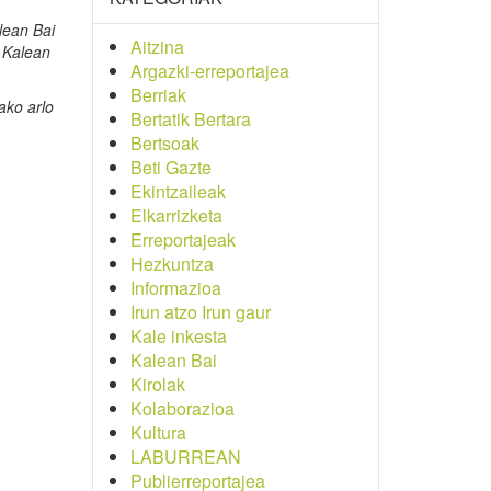
lean Bai
Aitzina
 Kalean
Argazki-erreportajea
Berriak
ako arlo
Bertatik Bertara
Bertsoak
Beti Gazte
Ekintzaileak
Elkarrizketa
Erreportajeak
Hezkuntza
Informazioa
Irun atzo Irun gaur
Kale inkesta
Kalean Bai
Kirolak
Kolaborazioa
Kultura
LABURREAN
Publierreportajea