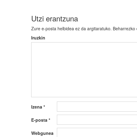
Utzi erantzuna
Zure e-posta helbidea ez da argitaratuko.
Beharrezko
Iruzkin
Izena
*
E-posta
*
Webgunea