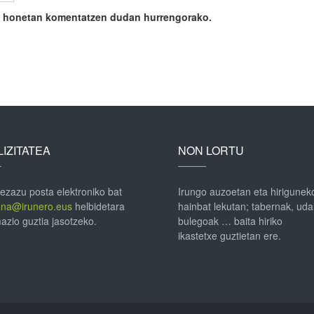
ile honetan komentatzen dudan hurrengorako.
IZITATEA
NON LORTU
 ezazu posta elektroniko bat
Irungo auzoetan eta hirigunek
ena@irunero.eus
helbidetara
hainbat lekutan; tabernak, uda
azio guztia jasotzeko.
bulegoak … baita hiriko
ikastetxe guztietan ere.