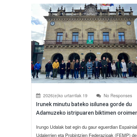
2026(e)ko urtarrilak 19
No Responses
Irunek minutu bateko isilunea gorde du
Adamuzeko istripuaren biktimen oroime
Irungo Udalak bat egin du gaur eguerdian Espainia
Udalerrien eta Probintzien Federazioak (FEMP) de