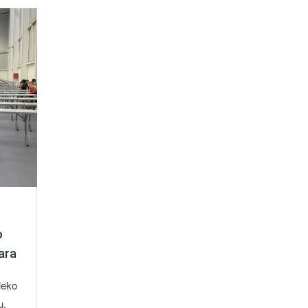
o
ara
leko
u.