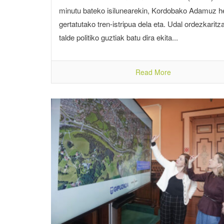
minutu bateko isilunearekin, Kordobako Adamuz he
gertatutako tren-istripua dela eta. Udal ordezkaritz
talde politiko guztiak batu dira ekita...
Read More