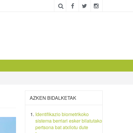
AZKEN BIDALKETAK
Identifikazio biometrikoko
sistema berriari esker bilatutako
pertsona bat atxilotu dute