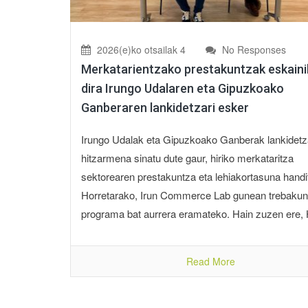
2026(e)ko otsailak 4
No Responses
Merkatarientzako prestakuntzak eskain
dira Irungo Udalaren eta Gipuzkoako
Ganberaren lankidetzari esker
Irungo Udalak eta Gipuzkoako Ganberak lankidetz
hitzarmena sinatu dute gaur, hiriko merkataritza
sektorearen prestakuntza eta lehiakortasuna handi
Horretarako, Irun Commerce Lab gunean trebakun
programa bat aurrera eramateko. Hain zuzen ere, Hi
Read More