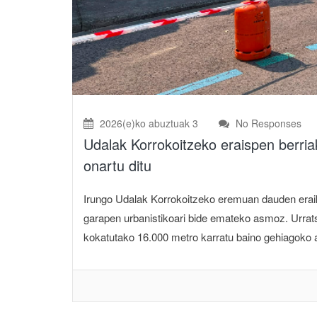
2026(e)ko abuztuak 3
No Responses
Udalak Korrokoitzeko eraispen berria
onartu ditu
Irungo Udalak Korrokoitzeko eremuan dauden eraiki
garapen urbanistikoari bide emateko asmoz. Urrats
kokatutako 16.000 metro karratu baino gehiagoko a