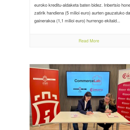
euroko kreditu-aldaketa baten bidez. Inbertsio hon
zatirik handiena (5 milioi euro) aurten gauzatuko da
gainerakoa (1,1 milioi euro) hurrengo ekitald...
Read More