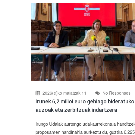
2026(e)ko maiatzak 11
No Responses
Irunek 6,2 milioi euro gehiago bideratuko
auzoak eta zerbitzuak indartzera
Irungo Udalak aurtengo udal-aurrekontua handitze
proposamen handinahia aurkeztu du, guztira 6.225