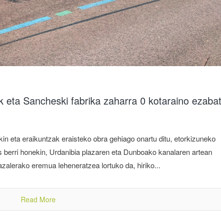
k eta Sancheski fabrika zaharra 0 kotaraino ezaba
n eta eraikuntzak eraisteko obra gehiago onartu ditu, etorkizuneko
 berri honekin, Urdanibia plazaren eta Dunboako kanalaren artean
zalerako eremua leheneratzea lortuko da, hiriko...
Read More