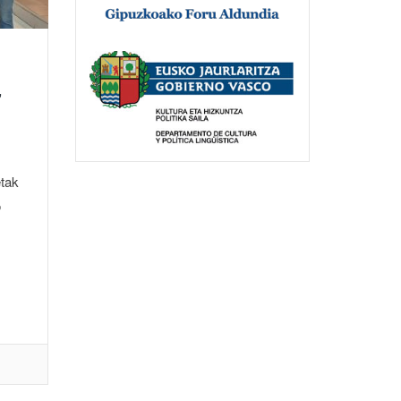
,
etak
o