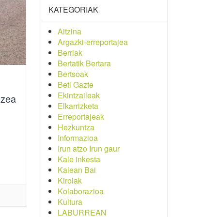
KATEGORIAK
Aitzina
Argazki-erreportajea
Berriak
Bertatik Bertara
Bertsoak
Beti Gazte
Ekintzaileak
tzea
Elkarrizketa
Erreportajeak
Hezkuntza
Informazioa
Irun atzo Irun gaur
Kale inkesta
Kalean Bai
Kirolak
Kolaborazioa
Kultura
LABURREAN