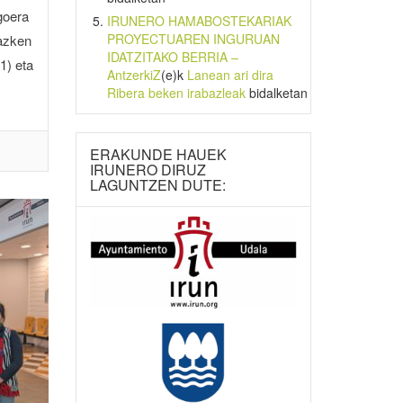
goera
IRUNERO HAMABOSTEKARIAK
PROYECTUAREN INGURUAN
 azken
IDATZITAKO BERRIA –
1) eta
AntzerkiZ
(e)k
Lanean ari dira
Ribera beken irabazleak
bidalketan
ERAKUNDE HAUEK
IRUNERO DIRUZ
LAGUNTZEN DUTE: