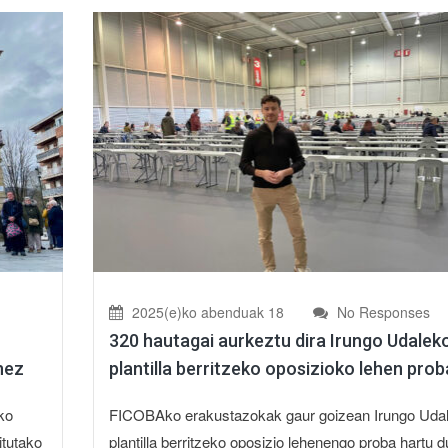
2025(e)ko abenduak 18
No Responses
320 hautagai aurkeztu dira Irungo Udalek
nez
plantilla berritzeko oposizioko lehen prob
ko
FICOBAko erakustazokak gaur goizean Irungo Uda
itutako
plantilla berritzeko oposizio lehenengo proba hartu d