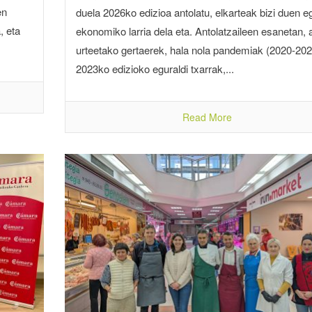
en
duela 2026ko edizioa antolatu, elkarteak bizi duen e
, eta
ekonomiko larria dela eta. Antolatzaileen esanetan,
urteetako gertaerek, hala nola pandemiak (2020-202
2023ko edizioko eguraldi txarrak,...
Read More