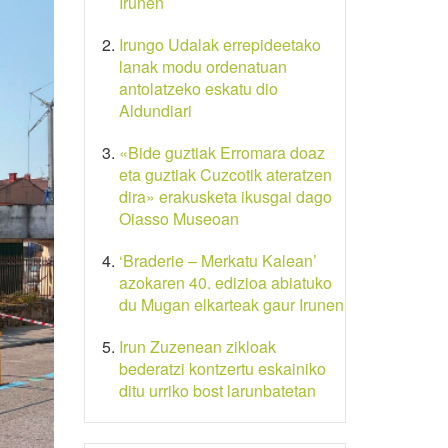
Irunen
Irungo Udalak errepideetako
lanak modu ordenatuan
antolatzeko eskatu dio
Aldundiari
«Bide guztiak Erromara doaz
eta guztiak Cuzcotik ateratzen
dira» erakusketa ikusgai dago
Oiasso Museoan
‘Braderie – Merkatu Kalean’
azokaren 40. edizioa abiatuko
du Mugan elkarteak gaur Irunen
Irun Zuzenean zikloak
bederatzi kontzertu eskainiko
ditu urriko bost larunbatetan