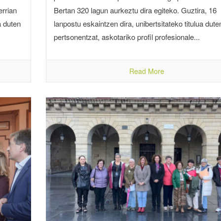
rrian
Bertan 320 lagun aurkeztu dira egiteko. Guztira, 16
a duten
lanpostu eskaintzen dira, unibertsitateko titulua dute
pertsonentzat, askotariko profil profesionale...
Read More