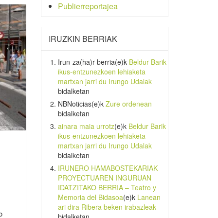
Publierreportajea
IRUZKIN BERRIAK
Irun-za(ha)r-berria
(e)k
Beldur Barik
ikus-entzunezkoen lehiaketa
martxan jarri du Irungo Udalak
bidalketan
NBNoticias
(e)k
Zure ordenean
bidalketan
ainara maia urrotz
(e)k
Beldur Barik
ikus-entzunezkoen lehiaketa
martxan jarri du Irungo Udalak
bidalketan
IRUNERO HAMABOSTEKARIAK
PROYECTUAREN INGURUAN
IDATZITAKO BERRIA – Teatro y
Memoria del Bidasoa
(e)k
Lanean
ari dira Ribera beken irabazleak
o
bidalketan