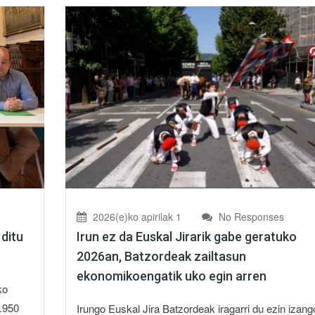
2026(e)ko apirilak 1
No Responses
 ditu
Irun ez da Euskal Jirarik gabe geratuko
2026an, Batzordeak zailtasun
ekonomikoengatik uko egin arren
ko
.950
Irungo Euskal Jira Batzordeak iragarri du ezin izang