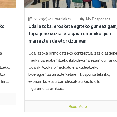
2026(e)ko urtarrilak 28
No Responses
iko
Udal azoka, erosketa egiteko guneaz gain
topagune sozial eta gastronomiko gisa
marrazten da etorkizunean
a
Udal azoka birmoldatzeko kontzeptualizazio azterk
merkatua eraberritzeko ibilbide-orria ezarri du Irung
tzeko.
Udalak Azoka birmoldatu eta kudeatzeko
tza
bideragarritasun azterketaren ikuspuntu tekniko,
ri ...
ekonomiko eta urbanistikoak aurkeztu ditu,
ingurumenaren ikus...
Read More