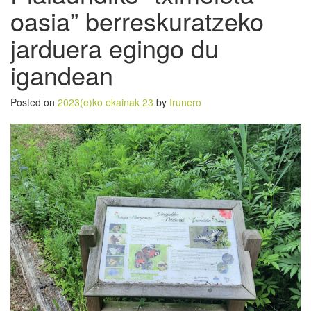
oasia” berreskuratzeko
jarduera egingo du
igandean
Posted on
2023(e)ko ekainak 23
by
Irunero