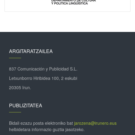
ARGITARATZAILEA
837 Comunicación y Publicidad S.L.
Letxunborro Hiribidea 100, 2 eskubi
20305 Irun.
PUBLIZITATEA
Bidali ezazu posta elektroniko bat
jarozena@irunero.eus
helbidetara informazio guztia jasotzeko.