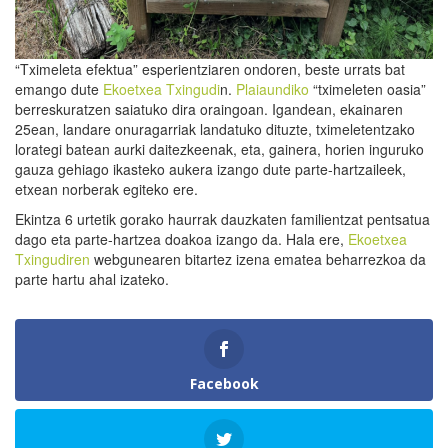
“Tximeleta efektua” esperientziaren ondoren, beste urrats bat
emango dute
Ekoetxea Txingudi
n.
Plaiaundiko
“tximeleten oasia”
berreskuratzen saiatuko dira oraingoan. Igandean, ekainaren
25ean, landare onuragarriak landatuko dituzte, tximeletentzako
lorategi batean aurki daitezkeenak, eta, gainera, horien inguruko
gauza gehiago ikasteko aukera izango dute parte-hartzaileek,
etxean norberak egiteko ere.
Ekintza 6 urtetik gorako haurrak dauzkaten familientzat pentsatua
dago eta parte-hartzea doakoa izango da. Hala ere,
Ekoetxea
Txingudiren
webgunearen bitartez izena ematea beharrezkoa da
parte hartu ahal izateko.
Facebook