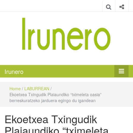
Irunero
Irungo euskarazko aldizkaria
Irunero
Home
/
LABURREAN
/
Ekoetxea Txingudik Plaiaundiko “tximeleta oasia”
berreskuratzeko jarduera egingo du igandean
Ekoetxea Txingudik
Plaiaundiko “tximeleta