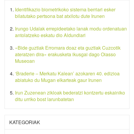
Identifikazio biometrikoko sistema berriari esker
bilatutako pertsona bat atxilotu dute Irunen
Irungo Udalak errepideetako lanak modu ordenatuan
antolatzeko eskatu dio Aldundiari
«Bide guztiak Erromara doaz eta guztiak Cuzcotik
ateratzen dira» erakusketa ikusgai dago Oiasso
Museoan
‘Braderie – Merkatu Kalean’ azokaren 40. edizioa
abiatuko du Mugan elkarteak gaur Irunen
Irun Zuzenean zikloak bederatzi kontzertu eskainiko
ditu urriko bost larunbatetan
KATEGORIAK