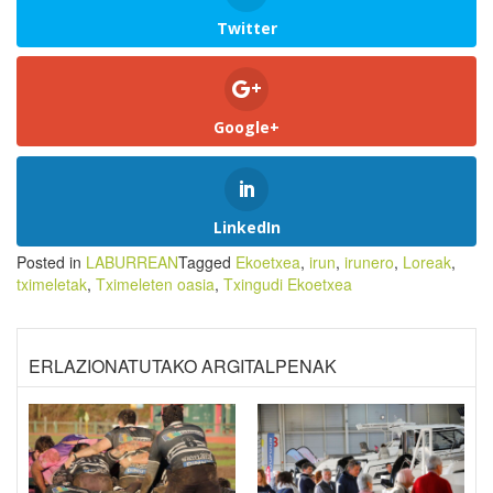
Twitter
Google+
LinkedIn
Posted in
LABURREAN
Tagged
Ekoetxea
,
irun
,
irunero
,
Loreak
,
tximeletak
,
Tximeleten oasia
,
Txingudi Ekoetxea
ERLAZIONATUTAKO ARGITALPENAK