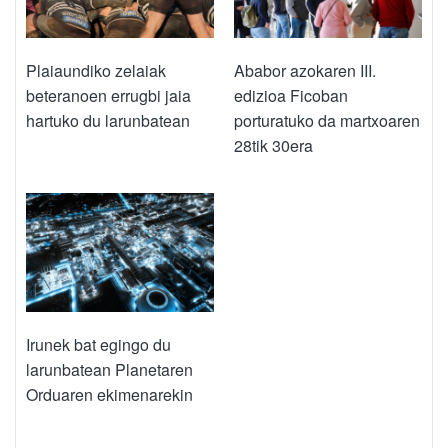
Plaiaundiko zelaiak
Ababor azokaren III.
beteranoen errugbi jaia
edizioa Ficoban
hartuko du larunbatean
porturatuko da martxoaren
28tik 30era
Irunek bat egingo du
larunbatean Planetaren
Orduaren ekimenarekin