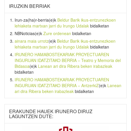
IRUZKIN BERRIAK
Irun-za(ha)r-berria
(e)k
Beldur Barik ikus-entzunezkoen
lehiaketa martxan jarri du Irungo Udalak
bidalketan
NBNoticias
(e)k
Zure ordenean
bidalketan
ainara maia urrotz
(e)k
Beldur Barik ikus-entzunezkoen
lehiaketa martxan jarri du Irungo Udalak
bidalketan
IRUNERO HAMABOSTEKARIAK PROYECTUAREN
INGURUAN IDATZITAKO BERRIA – Teatro y Memoria del
Bidasoa
(e)k
Lanean ari dira Ribera beken irabazleak
bidalketan
IRUNERO HAMABOSTEKARIAK PROYECTUAREN
INGURUAN IDATZITAKO BERRIA – AntzerkiZ
(e)k
Lanean
ari dira Ribera beken irabazleak
bidalketan
ERAKUNDE HAUEK IRUNERO DIRUZ
LAGUNTZEN DUTE: