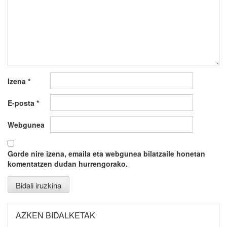
Izena
*
E-posta
*
Webgunea
Gorde nire izena, emaila eta webgunea bilatzaile honetan
komentatzen dudan hurrengorako.
AZKEN BIDALKETAK