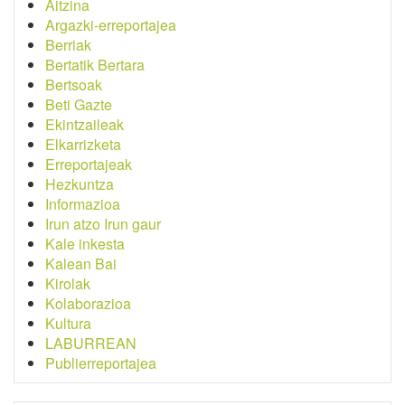
Aitzina
Argazki-erreportajea
Berriak
Bertatik Bertara
Bertsoak
Beti Gazte
Ekintzaileak
Elkarrizketa
Erreportajeak
Hezkuntza
Informazioa
Irun atzo Irun gaur
Kale inkesta
Kalean Bai
Kirolak
Kolaborazioa
Kultura
LABURREAN
Publierreportajea