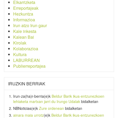
Elkarrizketa
Erreportajeak
Hezkuntza
Informazioa
Irun atzo Irun gaur
Kale inkesta
Kalean Bai
Kirolak
Kolaborazioa
Kultura
LABURREAN
Publierreportajea
IRUZKIN BERRIAK
Irun-za(ha)r-berria
(e)k
Beldur Barik ikus-entzunezkoen
lehiaketa martxan jarri du Irungo Udalak
bidalketan
NBNoticias
(e)k
Zure ordenean
bidalketan
ainara maia urrotz
(e)k
Beldur Barik ikus-entzunezkoen