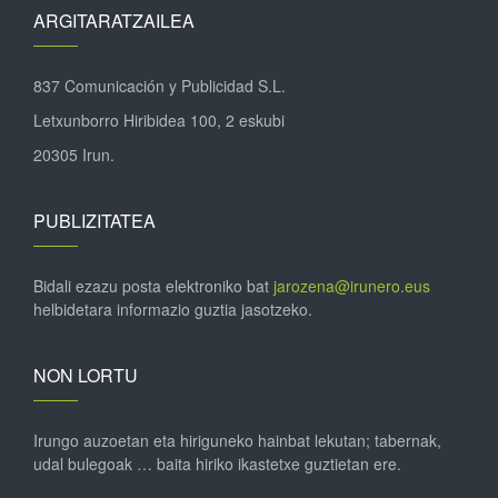
ARGITARATZAILEA
837 Comunicación y Publicidad S.L.
Letxunborro Hiribidea 100, 2 eskubi
20305 Irun.
PUBLIZITATEA
Bidali ezazu posta elektroniko bat
jarozena@irunero.eus
helbidetara informazio guztia jasotzeko.
NON LORTU
Irungo auzoetan eta hiriguneko hainbat lekutan; tabernak,
udal bulegoak … baita hiriko ikastetxe guztietan ere.