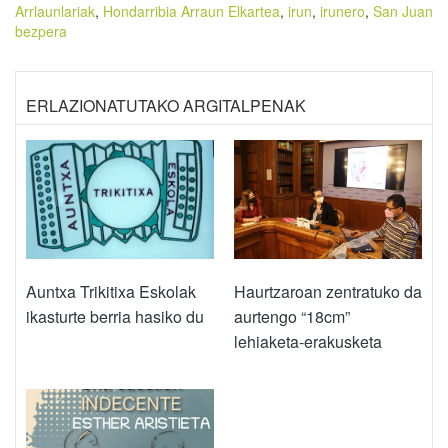
Arrlaunlariak
,
Hondarribia Arraun Elkartea
,
irun
,
irunero
,
San Juan
bezpera
ERLAZIONATUTAKO ARGITALPENAK
Haurtzaroan zentratuko da
Auntxa Trikitixa Eskolak
aurtengo “18cm”
ikasturte berria hasiko du
lehiaketa-erakusketa