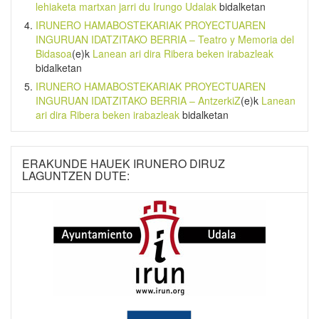
lehiaketa martxan jarri du Irungo Udalak
bidalketan
IRUNERO HAMABOSTEKARIAK PROYECTUAREN
INGURUAN IDATZITAKO BERRIA – Teatro y Memoria del
Bidasoa
(e)k
Lanean ari dira Ribera beken irabazleak
bidalketan
IRUNERO HAMABOSTEKARIAK PROYECTUAREN
INGURUAN IDATZITAKO BERRIA – AntzerkiZ
(e)k
Lanean
ari dira Ribera beken irabazleak
bidalketan
ERAKUNDE HAUEK IRUNERO DIRUZ
LAGUNTZEN DUTE: