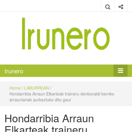
Irunero
Irungo euskarazko aldizkaria
Irunero
Home
/
LABURREAN
/
Hondarribia Arraun Elkarteak traineru denboraldi berriko
arraunlariak aurkeztuko ditu gaur
Hondarribia Arraun
Elkarteak traineru