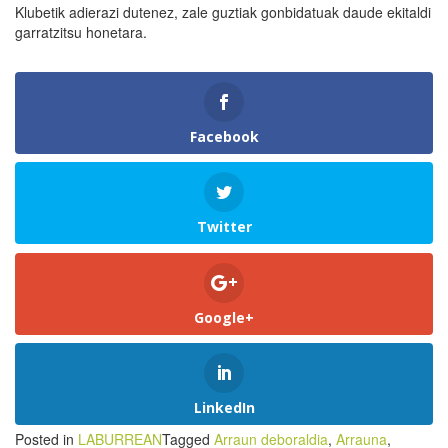
Klubetik adierazi dutenez, zale guztiak gonbidatuak daude ekitaldi
garratzitsu honetara.
Facebook
Twitter
Google+
LinkedIn
Posted in
LABURREAN
Tagged
Arraun deboraldia
,
Arrauna
,