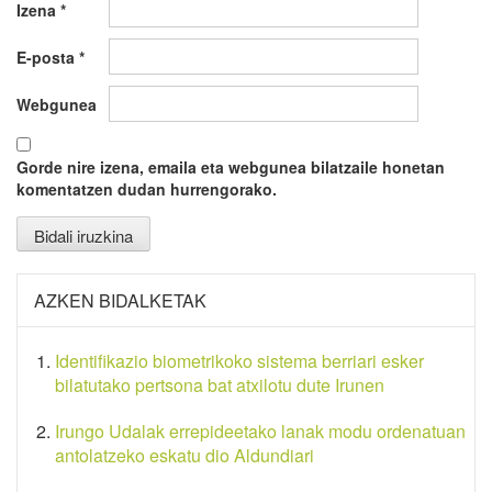
Izena
*
E-posta
*
Webgunea
Gorde nire izena, emaila eta webgunea bilatzaile honetan
komentatzen dudan hurrengorako.
AZKEN BIDALKETAK
Identifikazio biometrikoko sistema berriari esker
bilatutako pertsona bat atxilotu dute Irunen
Irungo Udalak errepideetako lanak modu ordenatuan
antolatzeko eskatu dio Aldundiari