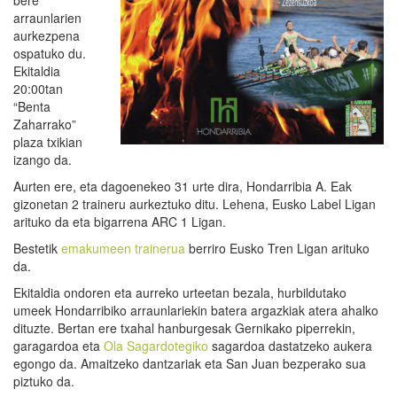
bere
arraunlarien
aurkezpena
ospatuko du.
Ekitaldia
20:00tan
“Benta
Zaharrako”
plaza txikian
izango da.
Aurten ere, eta dagoenekeo 31 urte dira, Hondarribia A. Eak
gizonetan 2 traineru aurkeztuko ditu. Lehena, Eusko Label Ligan
arituko da eta bigarrena ARC 1 Ligan.
Bestetik
emakumeen trainerua
berriro Eusko Tren Ligan arituko
da.
Ekitaldia ondoren eta aurreko urteetan bezala, hurbildutako
umeek Hondarribiko arraunlariekin batera argazkiak atera ahalko
dituzte. Bertan ere txahal hanburgesak Gernikako piperrekin,
garagardoa eta
Ola Sagardotegiko
sagardoa dastatzeko aukera
egongo da. Amaitzeko dantzariak eta San Juan bezperako sua
piztuko da.