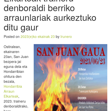
denboraldi berriko
arraunlariak aurkeztuko
ditu gaur
Posted on
2023(e)ko ekainak 23
by
Irunero
Ostiralean,
ekainaren
23an, San Juan
bezpera jai
eguna dela eta
Hondarribian
ohitura den
bezala,
Hondarribia
Arraun
Elkarteak
,
2023. traineru
denboraldirako,