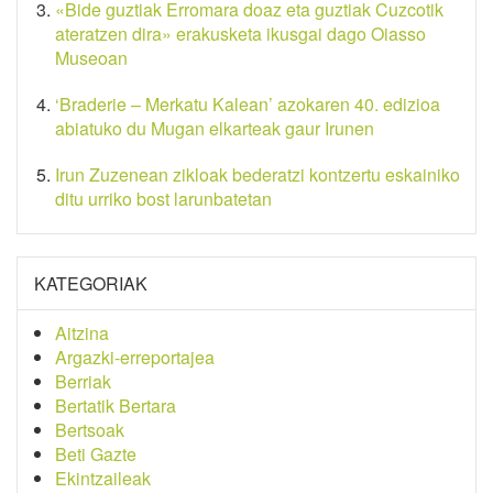
«Bide guztiak Erromara doaz eta guztiak Cuzcotik
ateratzen dira» erakusketa ikusgai dago Oiasso
Museoan
‘Braderie – Merkatu Kalean’ azokaren 40. edizioa
abiatuko du Mugan elkarteak gaur Irunen
Irun Zuzenean zikloak bederatzi kontzertu eskainiko
ditu urriko bost larunbatetan
KATEGORIAK
Aitzina
Argazki-erreportajea
Berriak
Bertatik Bertara
Bertsoak
Beti Gazte
Ekintzaileak