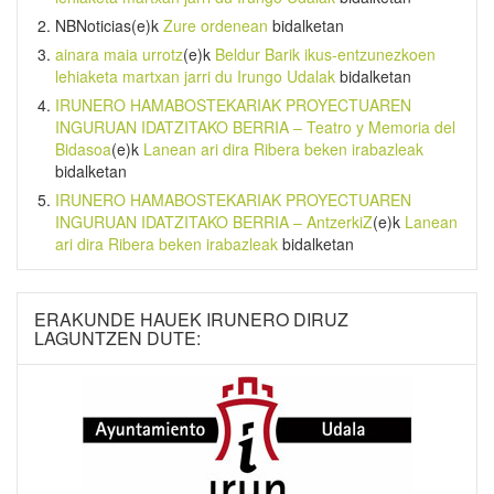
NBNoticias
(e)k
Zure ordenean
bidalketan
ainara maia urrotz
(e)k
Beldur Barik ikus-entzunezkoen
lehiaketa martxan jarri du Irungo Udalak
bidalketan
IRUNERO HAMABOSTEKARIAK PROYECTUAREN
INGURUAN IDATZITAKO BERRIA – Teatro y Memoria del
Bidasoa
(e)k
Lanean ari dira Ribera beken irabazleak
bidalketan
IRUNERO HAMABOSTEKARIAK PROYECTUAREN
INGURUAN IDATZITAKO BERRIA – AntzerkiZ
(e)k
Lanean
ari dira Ribera beken irabazleak
bidalketan
ERAKUNDE HAUEK IRUNERO DIRUZ
LAGUNTZEN DUTE: