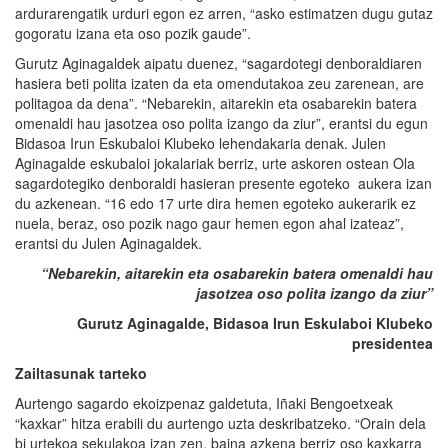
ardurarengatik urduri egon ez arren, “asko estimatzen dugu gutaz
gogoratu izana eta oso pozik gaude”.
Gurutz Aginagaldek aipatu duenez, “sagardotegi denboraldiaren
hasiera beti polita izaten da eta omendutakoa zeu zarenean, are
politagoa da dena”. “Nebarekin, aitarekin eta osabarekin batera
omenaldi hau jasotzea oso polita izango da ziur”, erantsi du egun
Bidasoa Irun Eskubaloi Klubeko lehendakaria denak. Julen
Aginagalde eskubaloi jokalariak berriz, urte askoren ostean Ola
sagardotegiko denboraldi hasieran presente egoteko aukera izan
du azkenean. “16 edo 17 urte dira hemen egoteko aukerarik ez
nuela, beraz, oso pozik nago gaur hemen egon ahal izateaz”,
erantsi du Julen Aginagaldek.
“Nebarekin, aitarekin eta osabarekin batera omenaldi hau
jasotzea oso polita izango da ziur”
Gurutz Aginagalde, Bidasoa Irun
Eskulaboi
Klubeko
presidentea
Zailtasunak tarteko
Aurtengo sagardo ekoizpenaz galdetuta, Iñaki Bengoetxeak
“kaxkar” hitza erabili du aurtengo uzta deskribatzeko. “Orain dela
bi urtekoa sekulakoa izan zen, baina azkena berriz oso kaxkarra