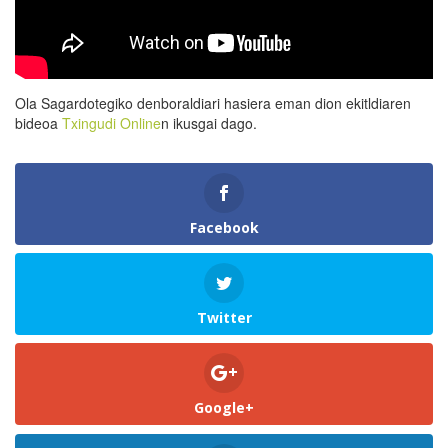
Ola Sagardotegiko denboraldiari hasiera eman dion ekitldiaren
bideoa
Txingudi Online
n ikusgai dago.
Facebook
Twitter
Google+