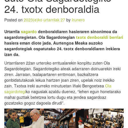
24. txotx denboraldia
Posted on
2023(e)ko urtarrilak 27
by
Irunero
Urtarrila
sagardo
denboraldiaren hasieraren sinonimoa da
sagardotegietan. Ola Sagardotegian
txotx denboraldi berriari
hasiera eman diote jada. Aurtengoa Meaka auzoko
sagardotegiak ospatutako 24. txotx denboraldiaren irekiera
izan da.
Urtarrilaren 22an urteroko erritualarekin konplitu zuten Ola
Sagardotegian. Sagardotegiko ateak adarraren doinuarekin ireki
ziren. Jarraian, txalapartaren erritmoan, bazkaltzera
gonbidatutakoak lekua hartzen joan ziren, upelak noiz irekiko
zain. Txotxa ireki aurreko minutuetan Iñaki Bengoetxea
Ola
sagardotegi
ko nagusiak azaldu duenez, “lehen egun honetarako
mahai guztiak betetzea lortu dugu eta jendea sagardoaz
gozatzeko gogoz dagoela dirudi”.