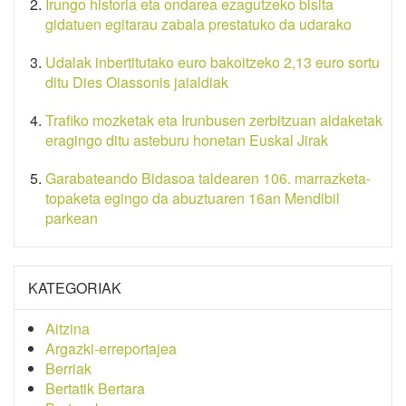
Irungo historia eta ondarea ezagutzeko bisita
gidatuen egitarau zabala prestatuko da udarako
Udalak inbertitutako euro bakoitzeko 2,13 euro sortu
ditu Dies Oiassonis jaialdiak
Trafiko mozketak eta Irunbusen zerbitzuan aldaketak
eragingo ditu asteburu honetan Euskal Jirak
Garabateando Bidasoa taldearen 106. marrazketa-
topaketa egingo da abuztuaren 16an Mendibil
parkean
KATEGORIAK
Aitzina
Argazki-erreportajea
Berriak
Bertatik Bertara