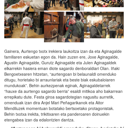
Gainera, Aurtengo txotx irekiera laukoitza izan da eta Aginagalde
familiaren eskuetan egon da. Hain zuzen ere, Joxe Aginagalde,
Agustin Aginagalde, Gurutz Aginagalde eta Julen Aginagaldek
elkarrekin hasiera eman diote sagardo denboraldiari Olan. Iñaki
Bengoetxearen hitzetan, “aurtengoan bi belaunaldi omenduko
ditugu, horietako bi arraunlariak eta beste biak eskubaloiaren
mundukoak”. Behin aurkezpenak eginak, Aginagaldetarrek
“hauxe da aurtengo sagardo berria” esaldi mitikoa aho bakarrean
errepikatu dute. Festa giroa sagardotegian nagusitu aurretik,
omenduak izan dira Anjel Mari Peñagarikanok eta Aitor
Mendiluzek momentuan botatako bertsoetako protagonistak.
Behin txotxa irekita, trikitixaren eta panderoaren doinuekin
etengabea izan da edalontzien dantza.