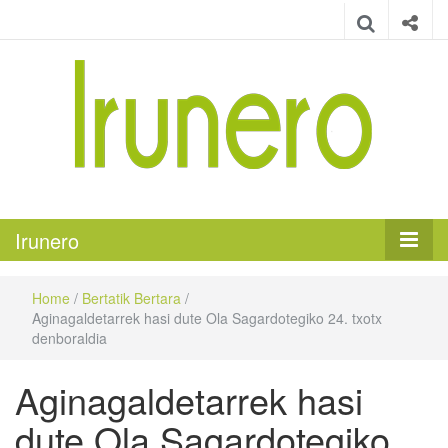
Irunero
Irungo euskarazko aldizkaria
Irunero
Home
/
Bertatik Bertara
/
Aginagaldetarrek hasi dute Ola Sagardotegiko 24. txotx
denboraldia
Aginagaldetarrek hasi
dute Ola Sagardotegiko