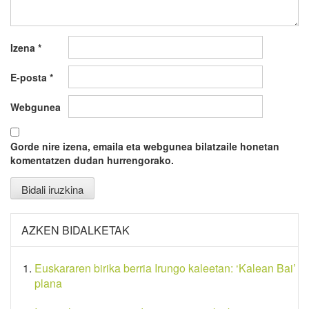
Izena
*
E-posta
*
Webgunea
Gorde nire izena, emaila eta webgunea bilatzaile honetan
komentatzen dudan hurrengorako.
AZKEN BIDALKETAK
Euskararen birika berria Irungo kaleetan: ‘Kalean Bai’
plana