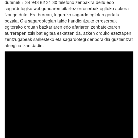
dutenek + 34 943 62 31 30 telefono zenbakira deitu edo
sagardotegiko webgunearen bitartez erreserbak egiteko aukera
izango dute. Era berean, inguruko sagardotegietan gertatu
bezala, Ola sagardotegian talde handientzako erreserbak
egiterako orduan bazkariaren edo afariaren zenbatekoaren
aurrerapen txiki bat egitea eskatzen da, azken orduko ezeztapen
zentzugabeak saihesteko eta sagardotegi denboraldia guztientzat
atsegina izan dadin.