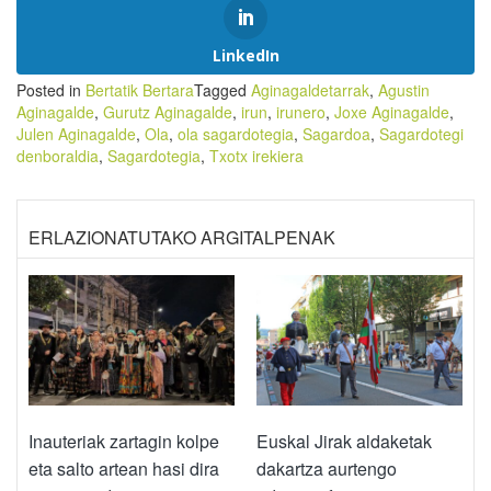
LinkedIn
Posted in
Bertatik Bertara
Tagged
Aginagaldetarrak
,
Agustin
Aginagalde
,
Gurutz Aginagalde
,
irun
,
irunero
,
Joxe Aginagalde
,
Julen Aginagalde
,
Ola
,
ola sagardotegia
,
Sagardoa
,
Sagardotegi
denboraldia
,
Sagardotegia
,
Txotx irekiera
ERLAZIONATUTAKO ARGITALPENAK
Inauteriak zartagin kolpe
Euskal Jirak aldaketak
eta salto artean hasi dira
dakartza aurtengo