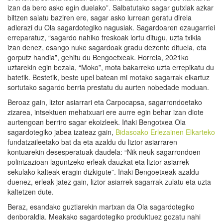
izan da bero asko egin duelako”. Salbatutako sagar gutxiak azkar
biltzen saiatu baziren ere, sagar asko lurrean geratu direla
adierazi du Ola sagardotegiko nagusiak. Sagardoaren ezaugarriei
erreparatuz, “sagardo nahiko freskoak lortu ditugu, uzta txikia
izan denez, esango nuke sagardoak gradu dezente dituela, eta
gorputz handia”, gehitu du Bengoetxeak. Horrela, 2021ko
uztarekin egin bezala, “Moko”, mota bakarreko uzta errepikatu du
batetik. Bestetik, beste upel batean mi motako sagarrak elkartuz
sortutako sagardo berria prestatu du aurten nobedade moduan.
Beroaz gain, liztor asiarrari eta Carpocapsa, sagarrondoetako
zizarea, intsektuen mehatxuari ere aurre egin behar izan diote
aurtengoan berriro sagar ekoizleek. Iñaki Bengotxea Ola
sagardotegiko jabea izateaz gain,
Bidasoako Erlezainen Elkarteko
fundatzaileetako bat da eta azaldu du liztor asiarraren
kontuarekin desesperatuak daudela: “Nik neuk sagarrondoen
polinizazioan laguntzeko erleak dauzkat eta liztor asiarrek
sekulako kalteak eragin dizkigute”. Iñaki Bengoetxeak azaldu
duenez, erleak jatez gain, liztor asiarrek sagarrak zulatu eta uzta
kaltetzen dute.
Beraz, esandako guztiarekin martxan da Ola sagardotegiko
denboraldia. Meakako sagardotegiko produktuez gozatu nahi