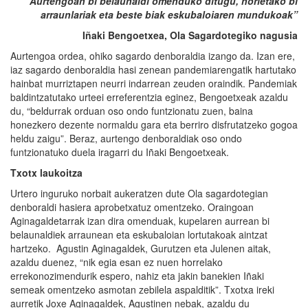
“Aurtengoan bi belaunaldi omenduko ditugu, horietako bi
arraunlariak eta beste biak eskubaloiaren mundukoak”
Iñaki Bengoetxea, Ola Sagardotegiko nagusia
Aurtengoa ordea, ohiko sagardo denboraldia izango da. Izan ere,
iaz sagardo denboraldia hasi zenean pandemiarengatik hartutako
hainbat murriztapen neurri indarrean zeuden oraindik. Pandemiak
baldintzatutako urteei erreferentzia eginez, Bengoetxeak azaldu
du, “beldurrak orduan oso ondo funtzionatu zuen, baina
honezkero dezente normaldu gara eta berriro disfrutatzeko gogoa
heldu zaigu”. Beraz, aurtengo denboraldiak oso ondo
funtzionatuko duela iragarri du Iñaki Bengoetxeak.
Txotx laukoitza
Urtero inguruko norbait aukeratzen dute Ola sagardotegian
denboraldi hasiera aprobetxatuz omentzeko. Oraingoan
Aginagaldetarrak izan dira omenduak, kupelaren aurrean bi
belaunaldiek arraunean eta eskubaloian lortutakoak aintzat
hartzeko. Agustin Aginagaldek, Gurutzen eta Julenen aitak,
azaldu duenez, “nik egia esan ez nuen horrelako
errekonozimendurik espero, nahiz eta jakin banekien Iñaki
semeak omentzeko asmotan zebilela aspalditik”. Txotxa ireki
aurretik Joxe Aginagaldek, Agustinen nebak, azaldu du