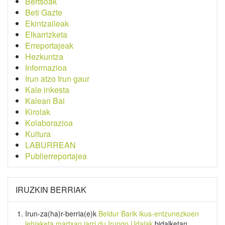
Bertsoak
Beti Gazte
Ekintzaileak
Elkarrizketa
Erreportajeak
Hezkuntza
Informazioa
Irun atzo Irun gaur
Kale inkesta
Kalean Bai
Kirolak
Kolaborazioa
Kultura
LABURREAN
Publierreportajea
IRUZKIN BERRIAK
Irun-za(ha)r-berria
(e)k
Beldur Barik ikus-entzunezkoen
lehiaketa martxan jarri du Irungo Udalak
bidalketan