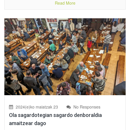
Read More
2024(e)ko maiatzak 23
No Responses
Ola sagardotegian sagardo denboraldia
amaitzear dago