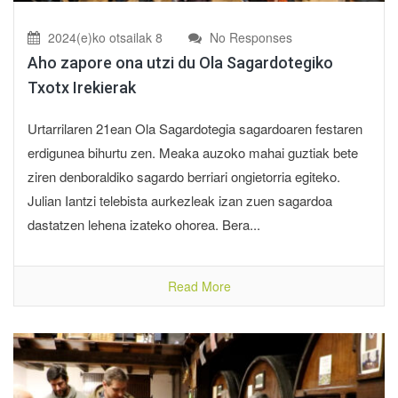
2024(e)ko otsailak 8
No Responses
Aho zapore ona utzi du Ola Sagardotegiko
Txotx Irekierak
Urtarrilaren 21ean Ola Sagardotegia sagardoaren festaren
erdigunea bihurtu zen. Meaka auzoko mahai guztiak bete
ziren denboraldiko sagardo berriari ongietorria egiteko.
Julian Iantzi telebista aurkezleak izan zuen sagardoa
dastatzen lehena izateko ohorea. Bera...
Read More