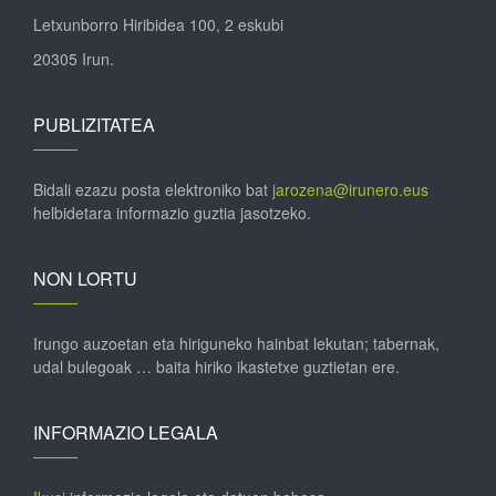
Letxunborro Hiribidea 100, 2 eskubi
20305 Irun.
PUBLIZITATEA
Bidali ezazu posta elektroniko bat
jarozena@irunero.eus
helbidetara informazio guztia jasotzeko.
NON LORTU
Irungo auzoetan eta hiriguneko hainbat lekutan; tabernak,
udal bulegoak … baita hiriko ikastetxe guztietan ere.
INFORMAZIO LEGALA