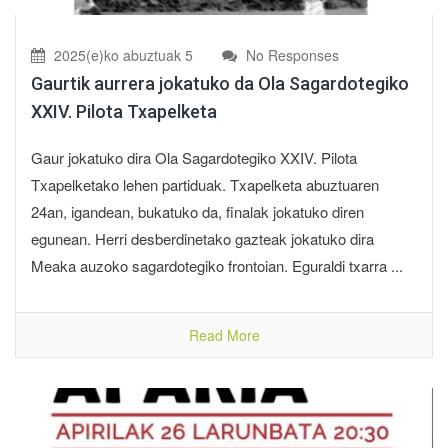
2025(e)ko abuztuak 5
No Responses
Gaurtik aurrera jokatuko da Ola Sagardotegiko
XXIV. Pilota Txapelketa
Gaur jokatuko dira Ola Sagardotegiko XXIV. Pilota
Txapelketako lehen partiduak. Txapelketa abuztuaren
24an, igandean, bukatuko da, finalak jokatuko diren
egunean. Herri desberdinetako gazteak jokatuko dira
Meaka auzoko sagardotegiko frontoian. Eguraldi txarra ...
Read More