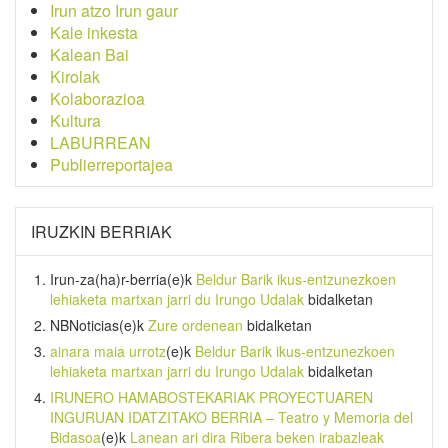
Irun atzo Irun gaur
Kale inkesta
Kalean Bai
Kirolak
Kolaborazioa
Kultura
LABURREAN
Publierreportajea
IRUZKIN BERRIAK
Irun-za(ha)r-berria
(e)k
Beldur Barik ikus-entzunezkoen
lehiaketa martxan jarri du Irungo Udalak
bidalketan
NBNoticias
(e)k
Zure ordenean
bidalketan
ainara maia urrotz
(e)k
Beldur Barik ikus-entzunezkoen
lehiaketa martxan jarri du Irungo Udalak
bidalketan
IRUNERO HAMABOSTEKARIAK PROYECTUAREN
INGURUAN IDATZITAKO BERRIA – Teatro y Memoria del
Bidasoa
(e)k
Lanean ari dira Ribera beken irabazleak