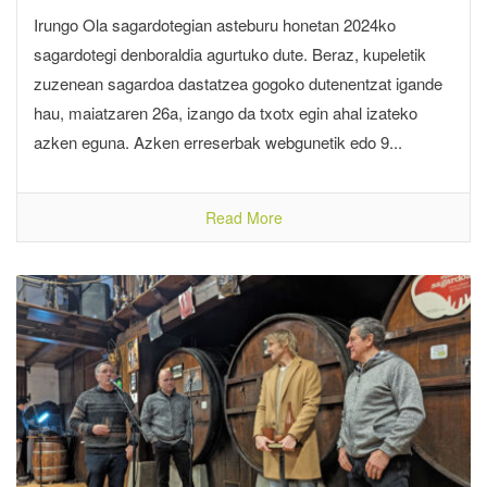
Irungo Ola sagardotegian asteburu honetan 2024ko
sagardotegi denboraldia agurtuko dute. Beraz, kupeletik
zuzenean sagardoa dastatzea gogoko dutenentzat igande
hau, maiatzaren 26a, izango da txotx egin ahal izateko
azken eguna. Azken erreserbak webgunetik edo 9...
Read More