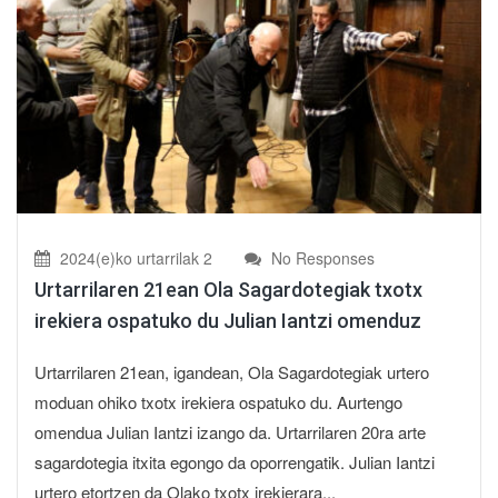
2024(e)ko urtarrilak 2
No Responses
Urtarrilaren 21ean Ola Sagardotegiak txotx
irekiera ospatuko du Julian Iantzi omenduz
Urtarrilaren 21ean, igandean, Ola Sagardotegiak urtero
moduan ohiko txotx irekiera ospatuko du. Aurtengo
omendua Julian Iantzi izango da. Urtarrilaren 20ra arte
sagardotegia itxita egongo da oporrengatik. Julian Iantzi
urtero etortzen da Olako txotx irekierara...