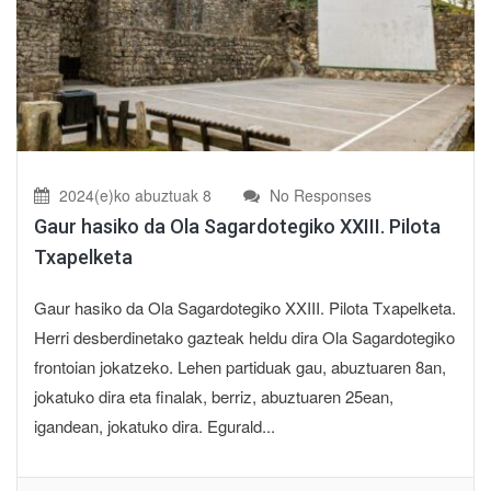
2024(e)ko abuztuak 8
No Responses
Gaur hasiko da Ola Sagardotegiko XXIII. Pilota
Txapelketa
Gaur hasiko da Ola Sagardotegiko XXIII. Pilota Txapelketa.
Herri desberdinetako gazteak heldu dira Ola Sagardotegiko
frontoian jokatzeko. Lehen partiduak gau, abuztuaren 8an,
jokatuko dira eta finalak, berriz, abuztuaren 25ean,
igandean, jokatuko dira. Egurald...