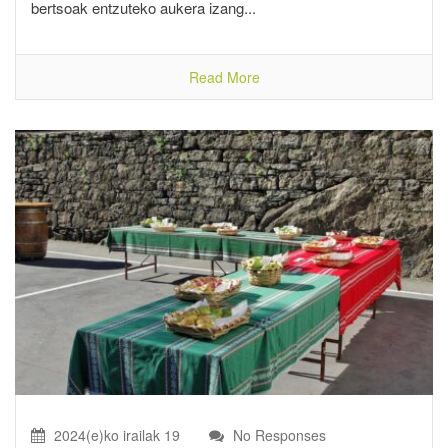
bertsoak entzuteko aukera izang...
Read More
2024(e)ko irailak 19
No Responses