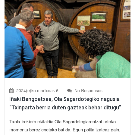
2024(e)ko martxoak 6
No Responses
Iñaki Bengoetxea, Ola Sagardotegiko nagusia
“Txinparta berria duten gazteak behar ditugu”
Txotx irekiera ekitaldia Ola Sagardotegiarentzat urteko
momentu berezienetako bat da. Egun polita izateaz gain,