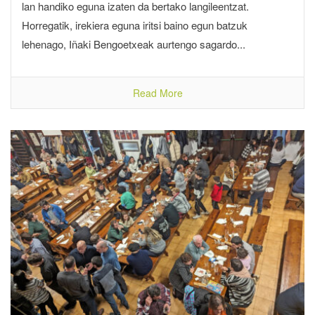
lan handiko eguna izaten da bertako langileentzat.
Horregatik, irekiera eguna iritsi baino egun batzuk
lehenago, Iñaki Bengoetxeak aurtengo sagardo...
Read More