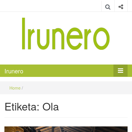
Irunero
Irungo euskarazko aldizkaria
Irunero
Home
/
Etiketa:
Ola