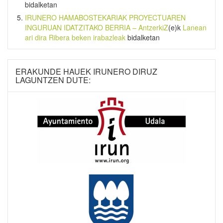
bidalketan
IRUNERO HAMABOSTEKARIAK PROYECTUAREN
INGURUAN IDATZITAKO BERRIA – AntzerkiZ
(e)k
Lanean
ari dira Ribera beken irabazleak
bidalketan
ERAKUNDE HAUEK IRUNERO DIRUZ
LAGUNTZEN DUTE: