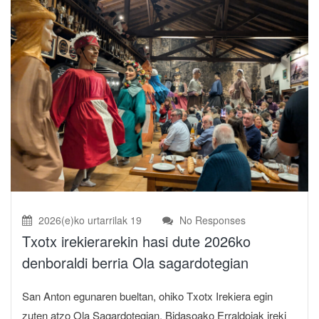
2026(e)ko urtarrilak 19
No Responses
Txotx irekierarekin hasi dute 2026ko
denboraldi berria Ola sagardotegian
San Anton egunaren bueltan, ohiko Txotx Irekiera egin
zuten atzo Ola Sagardotegian. Bidasoako Erraldoiak ireki