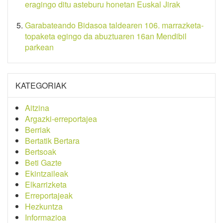
eragingo ditu asteburu honetan Euskal Jirak
Garabateando Bidasoa taldearen 106. marrazketa-
topaketa egingo da abuztuaren 16an Mendibil
parkean
KATEGORIAK
Aitzina
Argazki-erreportajea
Berriak
Bertatik Bertara
Bertsoak
Beti Gazte
Ekintzaileak
Elkarrizketa
Erreportajeak
Hezkuntza
Informazioa