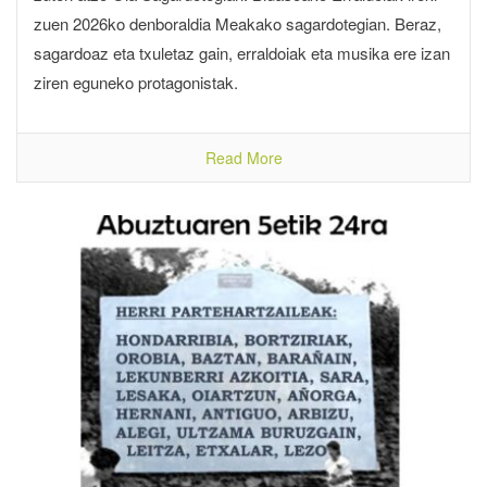
zuen 2026ko denboraldia Meakako sagardotegian. Beraz,
sagardoaz eta txuletaz gain, erraldoiak eta musika ere izan
ziren eguneko protagonistak.
Read More