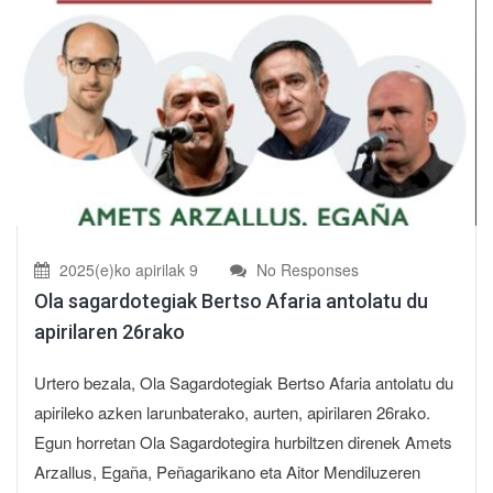
2025(e)ko apirilak 9
No Responses
Ola sagardotegiak Bertso Afaria antolatu du
apirilaren 26rako
Urtero bezala, Ola Sagardotegiak Bertso Afaria antolatu du
apirileko azken larunbaterako, aurten, apirilaren 26rako.
Egun horretan Ola Sagardotegira hurbiltzen direnek Amets
Arzallus, Egaña, Peñagarikano eta Aitor Mendiluzeren