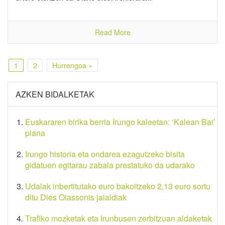
Read More
1
2
Hurrengoa »
AZKEN BIDALKETAK
Euskararen birika berria Irungo kaleetan: ‘Kalean Bai’
plana
Irungo historia eta ondarea ezagutzeko bisita
gidatuen egitarau zabala prestatuko da udarako
Udalak inbertitutako euro bakoitzeko 2,13 euro sortu
ditu Dies Oiassonis jaialdiak
Trafiko mozketak eta Irunbusen zerbitzuan aldaketak