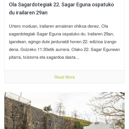
Ola Sagardotegiak 22. Sagar Eguna ospatuko
du irailaren 29an
Urtero moduan, irailaren amaieran ohikoa denez, Ola
sagardotegiak Sagar Eguna ospatuko du. Irailaren 29an,
igandean, egingo dute jardunaldi honen 22. edizioa izango
dena. Goizeko 11:30etik aurrera. Olako 22. Sagar Egunean
pitarra, txistorra eta sagardoa dasta...
Read More