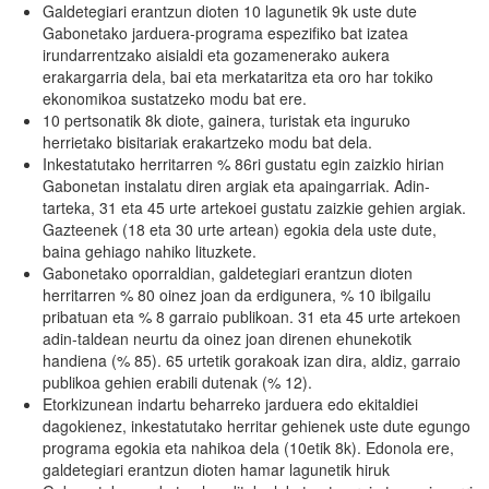
Galdetegiari erantzun dioten 10 lagunetik 9k uste dute
Gabonetako jarduera-programa espezifiko bat izatea
irundarrentzako aisialdi eta gozamenerako aukera
erakargarria dela, bai eta merkataritza eta oro har tokiko
ekonomikoa sustatzeko modu bat ere.
10 pertsonatik 8k diote, gainera, turistak eta inguruko
herrietako bisitariak erakartzeko modu bat dela.
Inkestatutako herritarren % 86ri gustatu egin zaizkio hirian
Gabonetan instalatu diren argiak eta apaingarriak. Adin-
tarteka, 31 eta 45 urte artekoei gustatu zaizkie gehien argiak.
Gazteenek (18 eta 30 urte artean) egokia dela uste dute,
baina gehiago nahiko lituzkete.
Gabonetako oporraldian, galdetegiari erantzun dioten
herritarren % 80 oinez joan da erdigunera, % 10 ibilgailu
pribatuan eta % 8 garraio publikoan. 31 eta 45 urte artekoen
adin-taldean neurtu da oinez joan direnen ehunekotik
handiena (% 85). 65 urtetik gorakoak izan dira, aldiz, garraio
publikoa gehien erabili dutenak (% 12).
Etorkizunean indartu beharreko jarduera edo ekitaldiei
dagokienez, inkestatutako herritar gehienek uste dute egungo
programa egokia eta nahikoa dela (10etik 8k). Edonola ere,
galdetegiari erantzun dioten hamar lagunetik hiruk