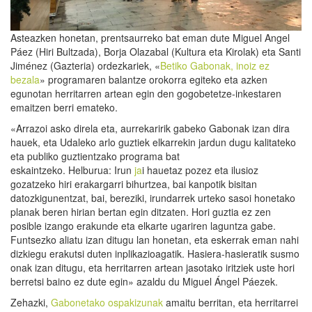
Asteazken honetan, prentsaurreko bat eman dute Miguel Angel
Páez (Hiri Bultzada), Borja Olazabal (Kultura eta Kirolak) eta Santi
Jiménez (Gazteria) ordezkariek, «
Betiko Gabonak, inoiz ez
bezala
» programaren balantze orokorra egiteko eta azken
egunotan herritarren artean egin den gogobetetze-inkestaren
emaitzen berri emateko.
«Arrazoi asko direla eta, aurrekaririk gabeko Gabonak izan dira
hauek, eta Udaleko arlo guztiek elkarrekin jardun dugu kalitateko
eta publiko guztientzako programa bat
eskaintzeko. Helburua: Irun
ja
i hauetaz pozez eta ilusioz
gozatzeko hiri erakargarri bihurtzea, bai kanpotik bisitan
datozkigunentzat, bai, bereziki, irundarrek urteko sasoi honetako
planak beren hirian bertan egin ditzaten. Hori guztia ez zen
posible izango erakunde eta elkarte ugariren laguntza gabe.
Funtsezko aliatu izan ditugu lan honetan, eta eskerrak eman nahi
dizkiegu erakutsi duten inplikazioagatik. Hasiera-hasieratik susmo
onak izan ditugu, eta herritarren artean jasotako iritziek uste hori
berretsi baino ez dute egin» azaldu du Miguel Ángel Páezek.
Zehazki,
Gabonetako ospakizunak
amaitu berritan, eta herritarrei