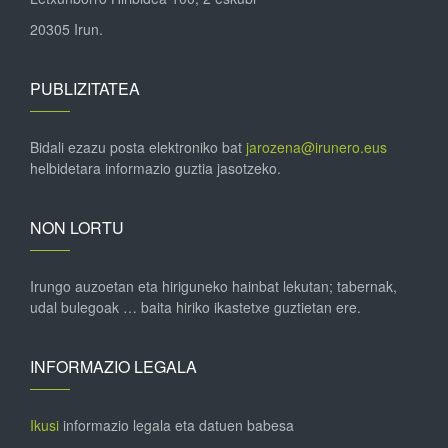
20305 Irun.
PUBLIZITATEA
Bidali ezazu posta elektroniko bat
jarozena@irunero.eus
helbidetara informazio guztia jasotzeko.
NON LORTU
Irungo auzoetan eta hiriguneko hainbat lekutan; tabernak,
udal bulegoak … baita hiriko ikastetxe guztietan ere.
INFORMAZIO LEGALA
Ikusi
informazio legala eta datuen babesa