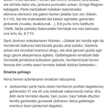
eta txirrista datoz eta, jarduera puntualen artean, Errege Magoen
kabalgata. Parte-hartzaileek hobekien baloratutako
ekimena olentzero eta gabon-kanten jaialdia izan zen (bikain,
9,1/10), bai eta erakusketek eta kalean egindako gainerako
jarduerek (musika, ikuskizunak…), 8,8 puntu lortu baitituzte
10etik; Sarjia parkeko Gabonetako herrixkak ere oso balorazio
ona lortu du, 8,7/10.
Santi Jiménez ordezkariaren hitzetan, «Udalak lan handia egin du
herritarrek Gabonez beti bezala gozatu ahal izateko. Gazteria
arloan ere erronkari erantzun diogu, eta ahal genuen guztia egin
dugu geure ekarpentxoa egiteko. Galdetegiaren emaitzek bide
horretatik jarraitzera bultzatzen gaituzte, herritarrentzat horren
berezia den urteko sasoi horretan kaleak bizitzaz betetzeko».
Emaitza gehiago
Hona hemen azterlanaren emaitzen laburpena:
Jardueretan parte hartu duten herritarren profilari dagokionez,
gehienetan 31 eta 45 urte artekoak nabarmendu behar dira.
Adin-tarte horretan daude, hain zuzen, haur txikiak dituzten
familia gazteetako gurasoak (adinaren datua galdetegia
erantzun duen pertsonari dagokio).