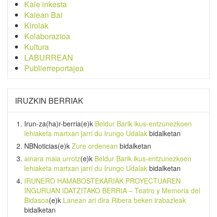
Kale inkesta
Kalean Bai
Kirolak
Kolaborazioa
Kultura
LABURREAN
Publierreportajea
IRUZKIN BERRIAK
Irun-za(ha)r-berria
(e)k
Beldur Barik ikus-entzunezkoen
lehiaketa martxan jarri du Irungo Udalak
bidalketan
NBNoticias
(e)k
Zure ordenean
bidalketan
ainara maia urrotz
(e)k
Beldur Barik ikus-entzunezkoen
lehiaketa martxan jarri du Irungo Udalak
bidalketan
IRUNERO HAMABOSTEKARIAK PROYECTUAREN
INGURUAN IDATZITAKO BERRIA – Teatro y Memoria del
Bidasoa
(e)k
Lanean ari dira Ribera beken irabazleak
bidalketan