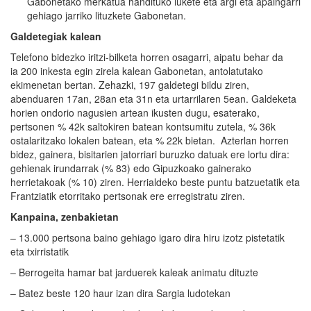
Gabonetako merkatua handituko lukete eta argi eta apaingarri
gehiago jarriko lituzkete Gabonetan.
Galdetegiak kalean
Telefono bidezko iritzi-bilketa horren osagarri, aipatu behar da
ia 200 inkesta egin zirela kalean Gabonetan, antolatutako
ekimenetan bertan. Zehazki, 197 galdetegi bildu ziren,
abenduaren 17an, 28an eta 31n eta urtarrilaren 5ean. Galdeketa
horien ondorio nagusien artean ikusten dugu, esaterako,
pertsonen % 42k saltokiren batean kontsumitu zutela, % 36k
ostalaritzako lokalen batean, eta % 22k bietan. Azterlan horren
bidez, gainera, bisitarien jatorriari buruzko datuak ere lortu dira:
gehienak irundarrak (% 83) edo Gipuzkoako gainerako
herrietakoak (% 10) ziren. Herrialdeko beste puntu batzuetatik eta
Frantziatik etorritako pertsonak ere erregistratu ziren.
Kanpaina, zenbakietan
– 13.000 pertsona baino gehiago igaro dira hiru izotz pistetatik
eta txirristatik
– Berrogeita hamar bat jarduerek kaleak animatu dituzte
– Batez beste 120 haur izan dira Sargia ludotekan