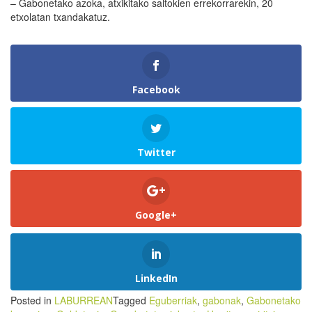
– Gabonetako azoka, atxikitako saltokien errekorrarekin, 20
etxolatan txandakatuz.
Facebook
Twitter
Google+
LinkedIn
Posted in
LABURREAN
Tagged
Eguberriak
,
gabonak
,
Gabonetako