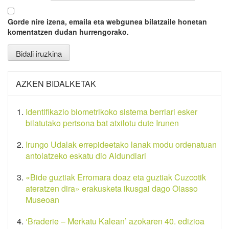
Gorde nire izena, emaila eta webgunea bilatzaile honetan
komentatzen dudan hurrengorako.
AZKEN BIDALKETAK
Identifikazio biometrikoko sistema berriari esker
bilatutako pertsona bat atxilotu dute Irunen
Irungo Udalak errepideetako lanak modu ordenatuan
antolatzeko eskatu dio Aldundiari
«Bide guztiak Erromara doaz eta guztiak Cuzcotik
ateratzen dira» erakusketa ikusgai dago Oiasso
Museoan
‘Braderie – Merkatu Kalean’ azokaren 40. edizioa