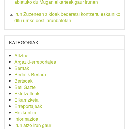
abiatuko du Mugan elkarteak gaur Irunen
Irun Zuzenean zikloak bederatzi kontzertu eskainiko
ditu urriko bost larunbatetan
KATEGORIAK
Aitzina
Argazki-erreportajea
Berriak
Bertatik Bertara
Bertsoak
Beti Gazte
Ekintzaileak
Elkarrizketa
Erreportajeak
Hezkuntza
Informazioa
Irun atzo Irun gaur