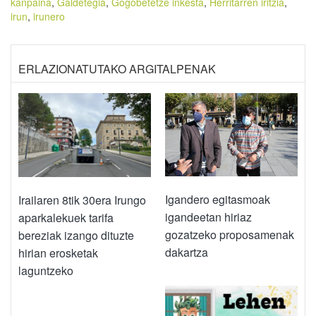
kanpaina
,
Galdetegia
,
Gogobetetze inkesta
,
Herritarren iritzia
,
irun
,
irunero
ERLAZIONATUTAKO ARGITALPENAK
Igandero egitasmoak
Irailaren 8tik 30era Irungo
igandeetan hiriaz
aparkalekuek tarifa
gozatzeko proposamenak
bereziak izango dituzte
dakartza
hirian erosketak
laguntzeko