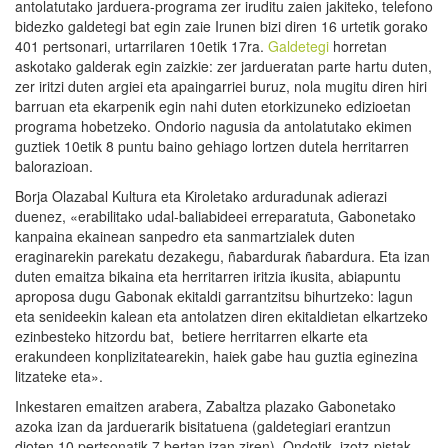
antolatutako jarduera-programa zer iruditu zaien jakiteko, telefono
bidezko galdetegi bat egin zaie Irunen bizi diren 16 urtetik gorako
401 pertsonari, urtarrilaren 10etik 17ra.
Galdetegi
horretan
askotako galderak egin zaizkie: zer jardueratan parte hartu duten,
zer iritzi duten argiei eta apaingarriei buruz, nola mugitu diren hiri
barruan eta ekarpenik egin nahi duten etorkizuneko edizioetan
programa hobetzeko. Ondorio nagusia da antolatutako ekimen
guztiek 10etik 8 puntu baino gehiago lortzen dutela herritarren
balorazioan.
Borja Olazabal Kultura eta Kiroletako arduradunak adierazi
duenez, «erabilitako udal-baliabideei erreparatuta, Gabonetako
kanpaina ekainean sanpedro eta sanmartzialek duten
eraginarekin parekatu dezakegu, ñabardurak ñabardura. Eta izan
duten emaitza bikaina eta herritarren iritzia ikusita, abiapuntu
aproposa dugu Gabonak ekitaldi garrantzitsu bihurtzeko: lagun
eta senideekin kalean eta antolatzen diren ekitaldietan elkartzeko
ezinbesteko hitzordu bat, betiere herritarren elkarte eta
erakundeen konplizitatearekin, haiek gabe hau guztia eginezina
litzateke eta».
Inkestaren emaitzen arabera, Zabaltza plazako Gabonetako
azoka izan da jarduerarik bisitatuena (galdetegiari erantzun
dioten 10 pertsonatik 7 bertan izan ziren). Ondotik, izotz-pistak