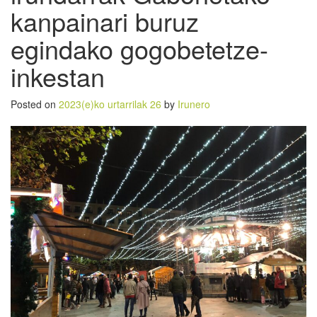
kanpainari buruz
egindako gogobetetze-
inkestan
Posted on
2023(e)ko urtarrilak 26
by
Irunero