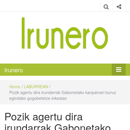
Irunero
Irungo euskarazko aldizkaria
Irunero
Home
/
LABURREAN
/
Pozik agertu dira irundarrak Gabonetako kanpainari buruz
egindako gogobetetze-inkestan
Pozik agertu dira
irundarrak Gabonetako