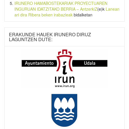
IRUNERO HAMABOSTEKARIAK PROYECTUAREN
INGURUAN IDATZITAKO BERRIA – AntzerkiZ
(e)k
Lanean
ari dira Ribera beken irabazleak
bidalketan
ERAKUNDE HAUEK IRUNERO DIRUZ
LAGUNTZEN DUTE: