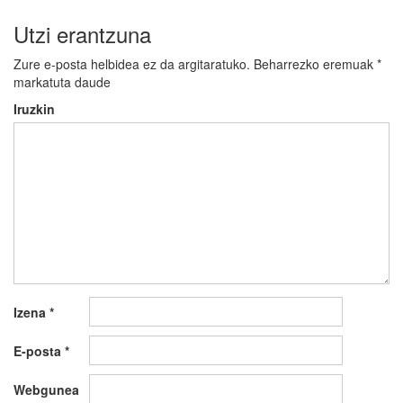
Utzi erantzuna
Zure e-posta helbidea ez da argitaratuko.
Beharrezko eremuak
*
markatuta daude
Iruzkin
Izena
*
E-posta
*
Webgunea