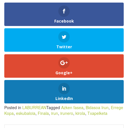
Facebook
Twitter
Google+
LinkedIn
Posted in
LABURREAN
Tagged
Azken fasea
,
Bidasoa Irun
,
Errege
Kopa
,
eskubaloia
,
Finala
,
irun
,
irunero
,
kirola
,
Txapelketa