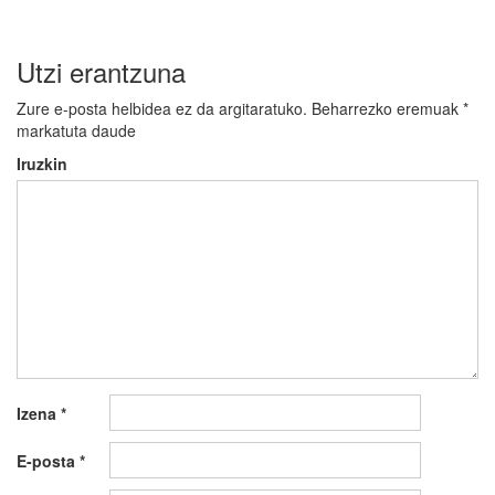
Utzi erantzuna
Zure e-posta helbidea ez da argitaratuko.
Beharrezko eremuak
*
markatuta daude
Iruzkin
Izena
*
E-posta
*