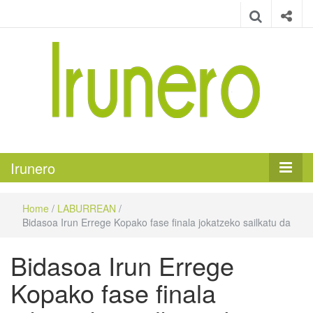
Irunero
Irungo euskarazko aldizkaria
Irunero
Home
/
LABURREAN
/
Bidasoa Irun Errege Kopako fase finala jokatzeko sailkatu da
Bidasoa Irun Errege
Kopako fase finala