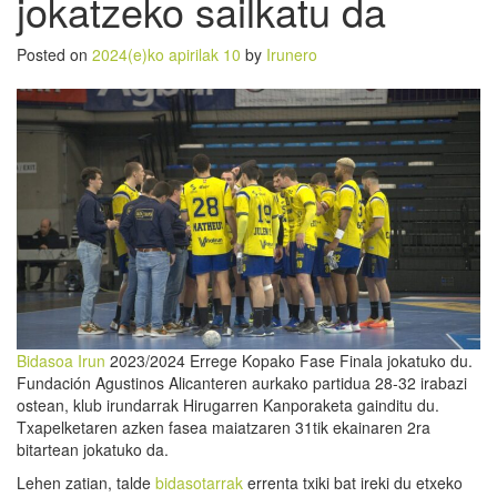
jokatzeko sailkatu da
Posted on
2024(e)ko apirilak 10
by
Irunero
Bidasoa Irun
2023/2024 Errege Kopako Fase Finala jokatuko du.
Fundación Agustinos Alicanteren aurkako partidua 28-32 irabazi
ostean, klub irundarrak Hirugarren Kanporaketa gainditu du.
Txapelketaren azken fasea maiatzaren 31tik ekainaren 2ra
bitartean jokatuko da.
Lehen zatian, talde
bidasotarrak
errenta txiki bat ireki du etxeko