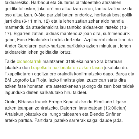
taldearekiko. Harbaoui eta Guiteras bi taldeetako atezainen
geldiketei esker, joko erritmo altua izan arren, tanteatzailea ez da
oso altua izan. 0-3ko partzial baten ondorioz, horikoak bost goitik
jarri dira (6-11 min. 12) eta ia lehen zatian zehar alde handia
mantendu da atsedenaldira lau tantoko aldearekin iristeko (13-
17). Bigarren zatian, aldeak mantenduz joan dira, sufrimendurik
gabe, Fase Finalerako txartela lortzeko. Azpimarratzekoa izan da
Ander Garcíaren parte-hartzea partidako azken minutuan, lehen
taldearekin lehen geldialdia lortuz.
Talde
bidasotarrak
maiatzaren 31tik ekainaren 2ra bitartean
jokatuko den
txapelketa nazionalaren azken fasea
jokatuko du.
Txapelketaren egoitza ere oraindik konfirmatzeko dago. Barça eta
BM Logroño La Rioja, iazko finalista gisa, zuzenean sartu dira
azken fase honetan, eta asteazkenean jakingo da zein bost taldek
lagunduko dieten sailkatutako hiru taldeei.
Orain, Bidasoa Irunek Errege Kopa utziko du Plenitude Ligako
azken txanpan zentratzeko. Datorren larunbatean (16:00etan)
Artalekun jokatuko da Irungo taldearen eta Blendio Sinfínen
arteko partida. Partidara joateko sarrerak salgai daude jada.