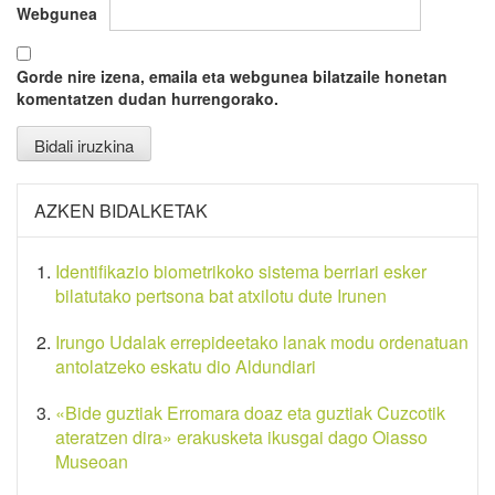
Webgunea
Gorde nire izena, emaila eta webgunea bilatzaile honetan
komentatzen dudan hurrengorako.
AZKEN BIDALKETAK
Identifikazio biometrikoko sistema berriari esker
bilatutako pertsona bat atxilotu dute Irunen
Irungo Udalak errepideetako lanak modu ordenatuan
antolatzeko eskatu dio Aldundiari
«Bide guztiak Erromara doaz eta guztiak Cuzcotik
ateratzen dira» erakusketa ikusgai dago Oiasso
Museoan