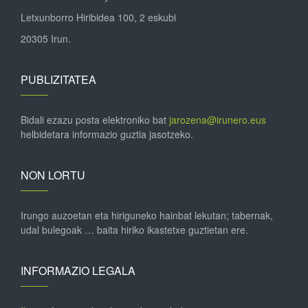
Letxunborro Hiribidea 100, 2 eskubi
20305 Irun.
PUBLIZITATEA
Bidali ezazu posta elektroniko bat
jarozena@irunero.eus
helbidetara informazio guztia jasotzeko.
NON LORTU
Irungo auzoetan eta hiriguneko hainbat lekutan; tabernak,
udal bulegoak … baita hiriko ikastetxe guztietan ere.
INFORMAZIO LEGALA