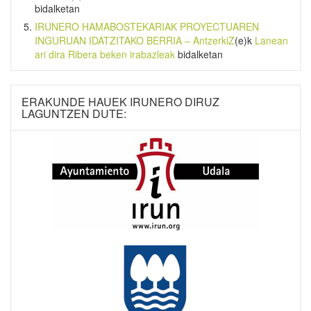
bidalketan
IRUNERO HAMABOSTEKARIAK PROYECTUAREN
INGURUAN IDATZITAKO BERRIA – AntzerkiZ
(e)k
Lanean
ari dira Ribera beken irabazleak
bidalketan
ERAKUNDE HAUEK IRUNERO DIRUZ
LAGUNTZEN DUTE: