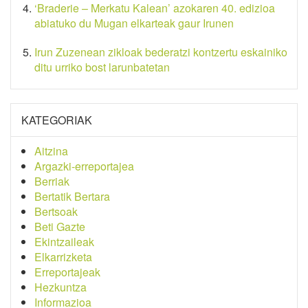
‘Braderie – Merkatu Kalean’ azokaren 40. edizioa
abiatuko du Mugan elkarteak gaur Irunen
Irun Zuzenean zikloak bederatzi kontzertu eskainiko
ditu urriko bost larunbatetan
KATEGORIAK
Aitzina
Argazki-erreportajea
Berriak
Bertatik Bertara
Bertsoak
Beti Gazte
Ekintzaileak
Elkarrizketa
Erreportajeak
Hezkuntza
Informazioa