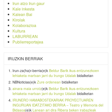
Irun atzo Irun gaur
Kale inkesta
Kalean Bai
Kirolak
Kolaborazioa
Kultura
LABURREAN
Publierreportajea
IRUZKIN BERRIAK
Irun-za(ha)r-berria
(e)k
Beldur Barik ikus-entzunezkoen
lehiaketa martxan jarri du Irungo Udalak
bidalketan
NBNoticias
(e)k
Zure ordenean
bidalketan
ainara maia urrotz
(e)k
Beldur Barik ikus-entzunezkoen
lehiaketa martxan jarri du Irungo Udalak
bidalketan
IRUNERO HAMABOSTEKARIAK PROYECTUAREN
INGURUAN IDATZITAKO BERRIA – Teatro y Memoria del
Bidasoa
(e)k
Lanean ari dira Ribera beken irabazleak