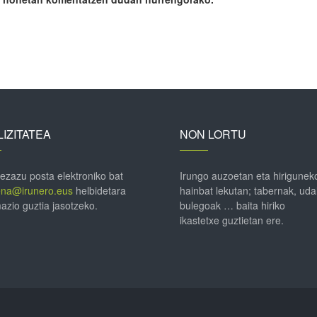
IZITATEA
NON LORTU
 ezazu posta elektroniko bat
Irungo auzoetan eta hirigunek
ena@irunero.eus
helbidetara
hainbat lekutan; tabernak, uda
azio guztia jasotzeko.
bulegoak … baita hiriko
ikastetxe guztietan ere.