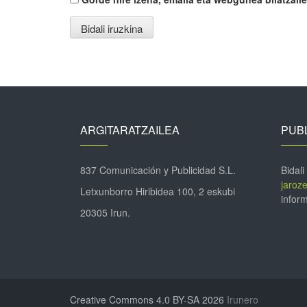
ARGITARATZAILEA
PUBL
837 Comunicación y Publicidad S.L.
Bidali
jaroz
Letxunborro Hiribidea 100, 2 eskubi
inform
20305 Irun.
Creative Commons 4.0 BY-SA 2026
Irunero