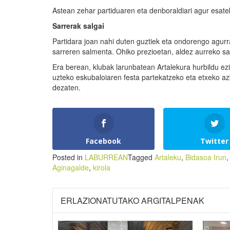
Astean zehar partiduaren eta denboraldiari agur esate
Sarrerak salgai
Partidara joan nahi duten guztiek eta ondorengo agurr
sarreren salmenta. Ohiko prezioetan, aldez aurreko sa
Era berean, klubak larunbatean Artalekura hurbildu ez
uzteko eskubaloiaren festa partekatzeko eta etxeko az
dezaten.
Facebook
Twitter
Posted in
LABURREAN
Tagged
Artaleku
,
Bidasoa Irun
Aginagalde
,
kirola
ERLAZIONATUTAKO ARGITALPENAK