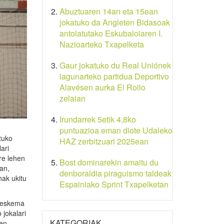
Abuztuaren 14an eta 15ean
jokatuko da Angleten Bidasoak
antolatutako Eskubaloiaren I.
Nazioarteko Txapelketa
Gaur jokatuko du Real Uniónek
lagunarteko partidua Deportivo
Alavésen aurka El Rollo
zelaian
Irundarrek 5etik 4,8ko
puntuazioa eman diote Udaleko
tuko
HAZ zerbitzuari 2025ean
ari
re lehen
Bost dominarekin amaitu du
an,
denboraldia piraguismo taldeak
nak ukitu
Espainiako Sprint Txapelketan
n eskema
 jokalari
KATEGORIAK
ken