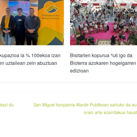
okupazioa ia % 100ekoa izan
Bisitarien kopurua %6 igo da
en uztailean zein abuztuan
Bioterra azokaren hogeigarren
edizioan
bazi du
San Miguel konpainia Alarde Publikoan sartuko da au
orain arte ezarritakoa haus