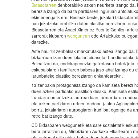
Bidasotarren
denboraldiko azken neurketa izango da,
berezia izango da baita partidaren inguruan antolatuko
ekimenengatik ere. Besteak beste, jokalari bidasotarre
hau jokatzeko erabiliko duten elastiko bereziaren enka
Bidasotarren eta Ángel Ximénez Puente Genilen artek
sarrerak klubaren
webgunean
edo Artalekuko bulegoa
daitezke.
Aste hau 13 zenbakiak markatutako astea izango da. 
bizkarrean izan duen jokalari bidasotar handienetako
Bolea izan da, endekapenezko gaixotasun batek jota, 
eskubaloiaren familiaren babesa jaso ahal izango du d
larunbateko elastiko bereziaren enkantearekin.
13 zenbakia protagonista izango da kamiseta berezi ho
duen azken partidako elastikoa delako. Kamiseta estilo
irundarra omentzeko: aurrealdean, armarriaren ondoan
eta azken partidaren urteen ondoan (Julen Aginagald
berriz, jokalariaren aurpegiaren irudi bat egongo da ar
retro bat izango dute.
CD Bidasoaren webgunetik eta sare sozialetatik eskur
bera jarraitzen du, Minbiziaren Aurkako Elkartearen m
eta entrenatzaile ohiak behar duen tratamendua ordain