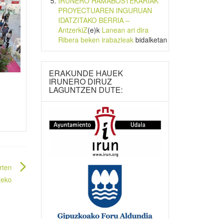
IRUNERO HAMABOSTEKARIAK
PROYECTUAREN INGURUAN
IDATZITAKO BERRIA –
AntzerkiZ
(e)k
Lanean ari dira
Ribera beken irabazleak
bidalketan
ERAKUNDE HAUEK
IRUNERO DIRUZ
LAGUNTZEN DUTE:
rten
teko