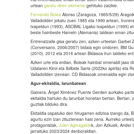
urtean
garatu diren ekimenei
gehituko zaizkie.
Fernando Bolea
Alonso (Zaragoza, 1965/5/29) Aragoiko
Valladoliden jokatu zuen 1985 eta 1990 artean, Irune
txapeldun (1993), ASOBAL Ligako txapeldun (1995) eta
beste hainbeste Hameln (Alemania) taldean eman zituen
Entrenatzaile gisa geratu zen, azken urteetan Garbel 
(Conversano, 2006/2007) bidaia egin ondoren, BM Gua
(2010). 2012 eta 2016 artean Bidasoa Irun taldeko entr
Azken urte eta erdian, Boleak hainbat omenaldi jaso 
Udalaren Kirol eta Ibilbide Saria (2022ko apirila) eta 
Valladoliden izenean. CD Bidasoak omenaldia egin zi
Agur-ekitaldia, larunbatean
Gainera, Ángel Ximénez Puente Genilen aurkako partid
ekitaldia hartuko du larunbat honetan bertan. Bertan, 
guztiak bilduko dira.
Ekitaldia ospatuko den hirugarren edizioa izango da,
agurtu ezin izan zituztenean hasi zena. Aurreko urteet
protagonistak,
Julen Aginagalde
k, Jon Azkuek, Ander U
jarraituko 2023/2024 denboraldian.