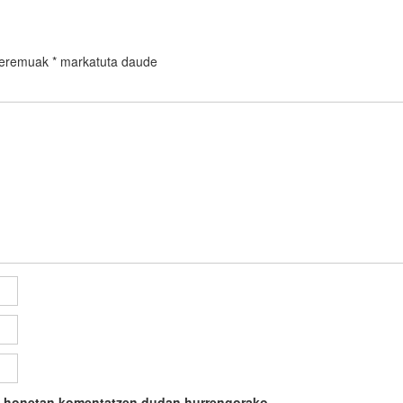
 eremuak
*
markatuta daude
ile honetan komentatzen dudan hurrengorako.