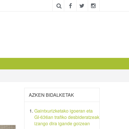
AZKEN BIDALKETAK
Gaintxurizketako igoeran eta
GI-636an trafiko desbideratzeak
izango dira igande goizean