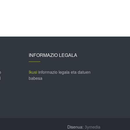
INFORMAZIO LEGALA
o
Ikusi
informazio legala eta datuen
l
babesa
Disenua:
3ymedia