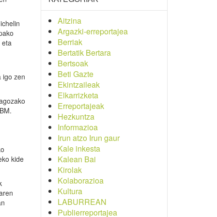
Aitzina
ichelin
Argazki-erreportajea
opako
Berriak
 eta
Bertatik Bertara
Bertsoak
Beti Gazte
 igo zen
Ekintzaileak
Elkarrizketa
ragozako
Erreportajeak
 BM.
Hezkuntza
Informazioa
Irun atzo Irun gaur
Kale inkesta
ko
Kalean Bai
eko kide
Kirolak
Kolaborazioa
k
Kultura
raren
LABURREAN
an
Publierreportajea