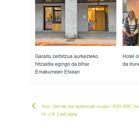
Garaitu zerbitzua aurkezteko
Hotel 
hitzaldia egingo da bihar
da Irun
Emakumeen Etxean
Bidalketetan
“Irun. Gerrak eta epidemiak mugan (XVII-XIX)” ira
zehar
16. J.A. Loidi beka
nabigatu