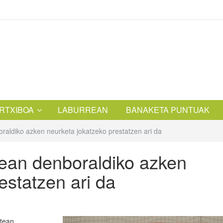
RTXIBOA
LABURREAN
BANAKETA PUNTUAK
raldiko azken neurketa jokatzeko prestatzen ari da
tean denboraldiko azken
estatzen ari da
tean.