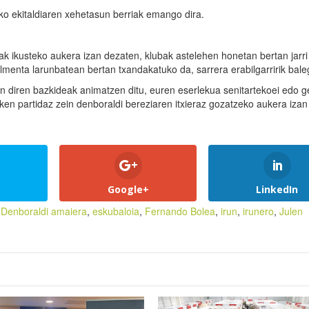
ko ekitaldiaren xehetasun berriak emango dira.
ak ikusteko aukera izan dezaten, klubak astelehen honetan bertan jarri
lmenta larunbatean bertan txandakatuko da, sarrera erabilgarririk bale
in diren bazkideak animatzen ditu, euren eserlekua senitartekoei edo g
ken partidaz zein denboraldi bereziaren itxieraz gozatzeko aukera izan
Google+
LinkedIn
,
Denboraldi amaiera
,
eskubaloia
,
Fernando Bolea
,
irun
,
irunero
,
Julen