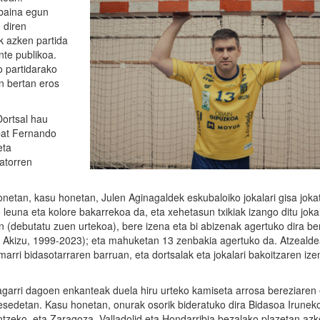
 baina egun
 diren
k azken partida
nte publikoa.
o partidarako
n bertan eros
Dortsal hau
 bat Fernando
eta
atorren
netan, kasu honetan, Julen Aginagaldek eskubaloiko jokalari gisa joka
 leuna eta kolore bakarrekoa da, eta xehetasun txikiak izango ditu jokal
 (debutatu zuen urtekoa), bere izena eta bi abizenak agertuko dira be
e Akizu, 1999-2023); eta mahuketan 13 zenbakia agertuko da. Atzealde
marri bidasotarraren barruan, eta dortsalak eta jokalari bakoitzaren ize
agarri dagoen enkanteak duela hiru urteko kamiseta arrosa bereziare
esedetan. Kasu honetan, onurak osorik bideratuko dira Bidasoa Iruneko
tzeko, eta Zaragoza, Valladolid eta Hondarribia bezalako plazetan az