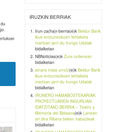
IRUZKIN BERRIAK
 du
go.
Irun-za(ha)r-berria
(e)k
Beldur Barik
ikus-entzunezkoen lehiaketa
ertukoei
martxan jarri du Irungo Udalak
bidalketan
NBNoticias
(e)k
Zure ordenean
bidalketan
ainara maia urrotz
(e)k
Beldur Barik
ikus-entzunezkoen lehiaketa
martxan jarri du Irungo Udalak
bidalketan
IRUNERO HAMABOSTEKARIAK
PROYECTUAREN INGURUAN
IDATZITAKO BERRIA – Teatro y
Memoria del Bidasoa
(e)k
Lanean
ari dira Ribera beken irabazleak
bidalketan