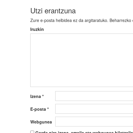
Utzi erantzuna
Zure e-posta helbidea ez da argitaratuko.
Beharrezko
Iruzkin
Izena
*
E-posta
*
Webgunea
Gorde nire izena, emaila eta webgunea bilatza