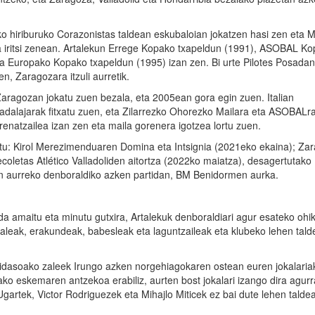
 hiriburuko Corazonistas taldean eskubaloian jokatzen hasi zen eta M
ra iritsi zenean. Artalekun Errege Kopako txapeldun (1991), ASOBAL K
 Europako Kopako txapeldun (1995) izan zen. Bi urte Pilotes Posadan
, Zaragozara itzuli aurretik.
Zaragozan jokatu zuen bezala, eta 2005ean gora egin zuen. Italian
dalajarak fitxatu zuen, eta Zilarrezko Ohorezko Mailara eta ASOBALra
enatzailea izan zen eta maila gorenera igotzea lortu zuen.
ditu: Kirol Merezimenduaren Domina eta Intsignia (2021eko ekaina); Za
Recoletas Atlético Valladoliden aitortza (2022ko maiatza), desagertutako
on aurreko denboraldiko azken partidan, BM Benidormen aurka.
a amaitu eta minutu gutxira, Artalekuk denboraldiari agur esateko ohi
zaleak, erakundeak, babesleak eta laguntzaileak eta klubeko lehen tald
 Bidasoako zaleek Irungo azken norgehiagokaren ostean euren jokalaria
ako eskemaren antzekoa erabiliz, aurten bost jokalari izango dira agur
gartek, Victor Rodriguezek eta Mihajlo Miticek ez bai dute lehen talde