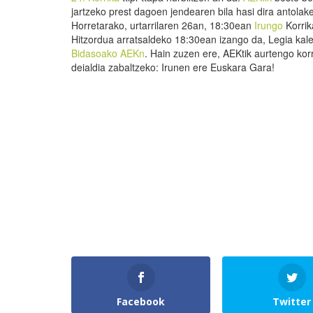
jartzeko prest dagoen jendearen bila hasi dira antolak
Horretarako, urtarrilaren 26an, 18:30ean
Irungo
Korrik
Hitzordua arratsaldeko 18:30ean izango da, Legia ka
Bidasoako AEKn
. Hain zuzen ere, AEKtik aurtengo korr
deialdia zabaltzeko: Irunen ere Euskara Gara!
Facebook
Twitter