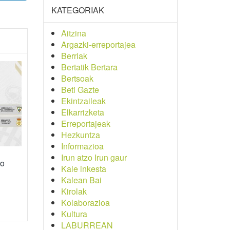
KATEGORIAK
Aitzina
Argazki-erreportajea
Berriak
Bertatik Bertara
Bertsoak
Beti Gazte
Ekintzaileak
Elkarrizketa
Erreportajeak
Hezkuntza
Informazioa
Irun atzo Irun gaur
ko
Kale inkesta
Kalean Bai
Kirolak
Kolaborazioa
Kultura
LABURREAN