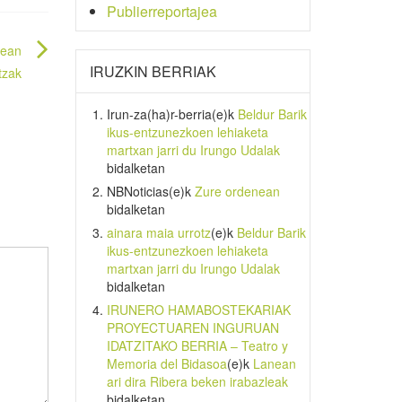
Publierreportajea
lean
IRUZKIN BERRIAK
tzak
Irun-za(ha)r-berria
(e)k
Beldur Barik
ikus-entzunezkoen lehiaketa
martxan jarri du Irungo Udalak
bidalketan
NBNoticias
(e)k
Zure ordenean
bidalketan
ainara maia urrotz
(e)k
Beldur Barik
ikus-entzunezkoen lehiaketa
martxan jarri du Irungo Udalak
bidalketan
IRUNERO HAMABOSTEKARIAK
PROYECTUAREN INGURUAN
IDATZITAKO BERRIA – Teatro y
Memoria del Bidasoa
(e)k
Lanean
ari dira Ribera beken irabazleak
bidalketan