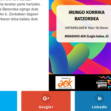
eta lanetan parte hartzeko.
a Batzordea egingo dute.
leko 6. Zenbakian dagoen
ikaren leloa baliatu dute
Google+
LinkedIn