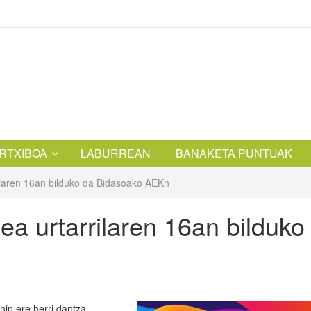
RTXIBOA
LABURREAN
BANAKETA PUNTUAK
ilaren 16an bilduko da Bidasoako AEKn
ea urtarrilaren 16an bilduko
in ere herri dantza