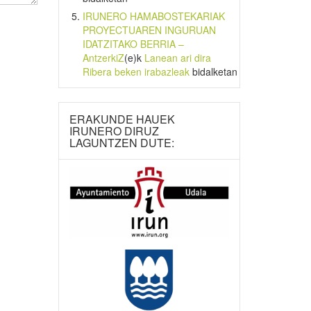
IRUNERO HAMABOSTEKARIAK
PROYECTUAREN INGURUAN
IDATZITAKO BERRIA –
AntzerkiZ
(e)k
Lanean ari dira
Ribera beken irabazleak
bidalketan
ERAKUNDE HAUEK
IRUNERO DIRUZ
LAGUNTZEN DUTE: