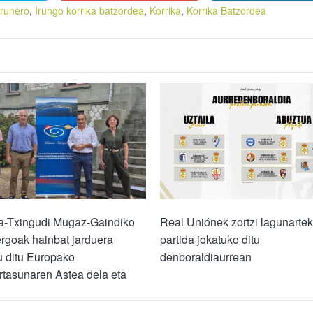
irunero
,
Irungo korrika batzordea
,
Korrika
,
Korrika Batzordea
a-Txingudi Mugaz-Gaindiko
Real Uniónek zortzi lagunarte
rgoak hainbat jarduera
partida jokatuko ditu
u ditu Europako
denboraldiaurrean
tasunaren Astea dela eta