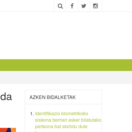
 da
AZKEN BIDALKETAK
Identifikazio biometrikoko
sistema berriari esker bilatutako
pertsona bat atxilotu dute