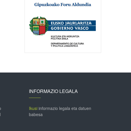
INFORMAZIO LEGALA
o
Ikusi
informazio legala eta datuen
l
babesa