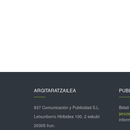
ARGITARATZAILEA
PUBL
837 Comunicación y Publicidad S.L.
Bidali
jaroz
Letxunborro Hiribidea 100, 2 eskubi
inform
20305 Irun.