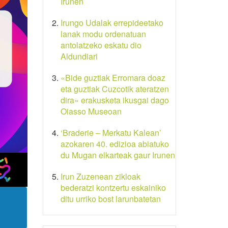
Irunen
Irungo Udalak errepideetako
lanak modu ordenatuan
antolatzeko eskatu dio
Aldundiari
«Bide guztiak Erromara doaz
eta guztiak Cuzcotik ateratzen
dira» erakusketa ikusgai dago
Oiasso Museoan
‘Braderie – Merkatu Kalean’
azokaren 40. edizioa abiatuko
du Mugan elkarteak gaur Irunen
Irun Zuzenean zikloak
bederatzi kontzertu eskainiko
ditu urriko bost larunbatetan