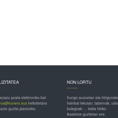
IZITATEA
NON LORTU
 ezazu posta elektroniko bat
Irungo auzoetan eta hirigunek
ena@irunero.eus
helbidetara
hainbat lekutan; tabernak, uda
azio guztia jasotzeko.
bulegoak … baita hiriko
ikastetxe guztietan ere.