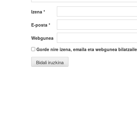
Izena
*
E-posta
*
Webgunea
Gorde nire izena, emaila eta webgunea bilatza