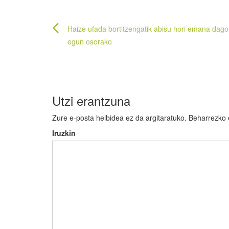
Bidalketetan
Haize ufada bortitzengatik abisu hori emana dago
zehar
egun osorako
nabigatu
Utzi erantzuna
Zure e-posta helbidea ez da argitaratuko.
Beharrezko
Iruzkin