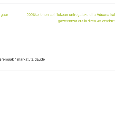
 gaur
2026ko lehen seihilekoan entregatuko dira Aduana ka
gazteentzat eraiki diren 43 etxebizi
 eremuak
*
markatuta daude