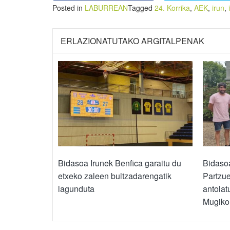
Posted in
LABURREAN
Tagged
24. Korrika
,
AEK
,
irun
,
ERLAZIONATUTAKO ARGITALPENAK
Bidasoa Irunek Benfica garaitu du
Bidaso
etxeko zaleen bultzadarengatik
Partzue
lagunduta
antolat
Mugikor