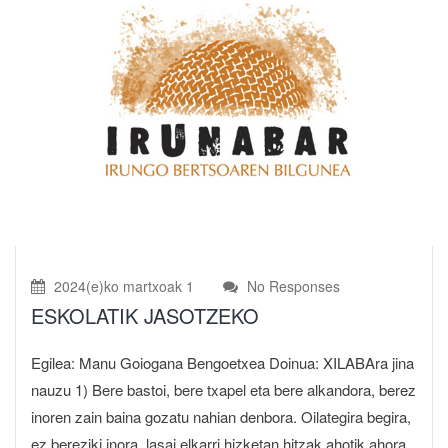
2024(e)ko martxoak 1
No Responses
ESKOLATIK JASOTZEKO
Egilea: Manu Goiogana Bengoetxea Doinua: XILABAra jina
nauzu 1) Bere bastoi, bere txapel eta bere alkandora, berez
inoren zain baina gozatu nahian denbora. Oilategira begira,
ez bereziki inora, lasai elkarri hizketan hitzak ahotik ahora.