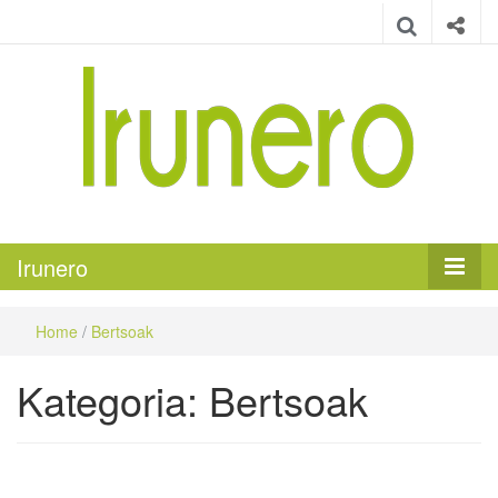
Irunero
Irungo euskarazko aldizkaria
Irunero
Home
/
Bertsoak
Kategoria:
Bertsoak