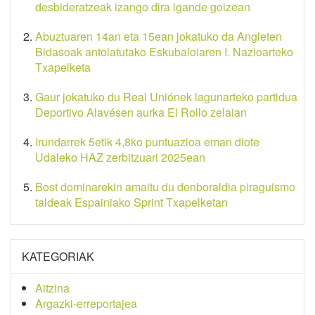
desbideratzeak izango dira igande goizean
Abuztuaren 14an eta 15ean jokatuko da Angleten
Bidasoak antolatutako Eskubaloiaren I. Nazioarteko
Txapelketa
Gaur jokatuko du Real Uniónek lagunarteko partidua
Deportivo Alavésen aurka El Rollo zelaian
Irundarrek 5etik 4,8ko puntuazioa eman diote
Udaleko HAZ zerbitzuari 2025ean
Bost dominarekin amaitu du denboraldia piraguismo
taldeak Espainiako Sprint Txapelketan
KATEGORIAK
Aitzina
Argazki-erreportajea