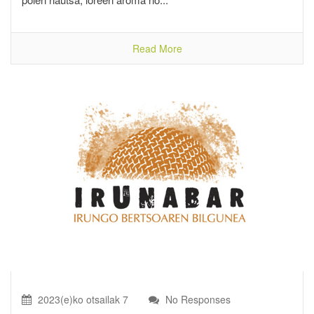
Read More
2023(e)ko otsailak 7
No Responses