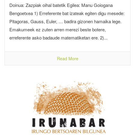
Doinua: Zazpiak oihal batetik Egilea: Manu Goiogana
Bengoetxea 1) Erreferente bat izateak egiten digu mesede:
Pitagoras, Gauss, Euler, … badira gizonen hamaika lege.
Emakumeek ez zuten arren merezi beste botere,
erreferente asko badaude matematiketan ere. 2)...
Read More