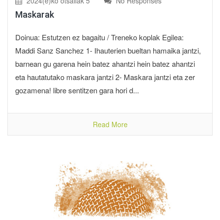
2024(e)ko otsailak 5
No Responses
Maskarak
Doinua: Estutzen ez bagaitu / Treneko koplak Egilea:
Maddi Sanz Sanchez 1- Ihauterien bueltan hamaika jantzi,
barnean gu garena hein batez ahantzi hein batez ahantzi
eta hautatutako maskara jantzi 2- Maskara jantzi eta zer
gozamena! libre sentitzen gara hori d...
Read More