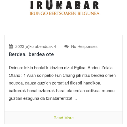
2023(e)ko abenduak 4
No Responses
Berdea…berdea ote
Doinua: Iskin hontatik idazten dizut Egilea: Andoni Zelaia
Otaño : 1 Aran soinpeko Fun Chang jakintsu berdea omen
neutroa, gauza guztien zergatiari filosofi handikoa,
baikorrak honat ezkorrak harat eta erdian erdikoa, mundu
guztian ezaguna da txinatarrentzat ...
Read More