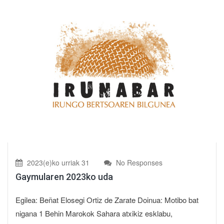
2023(e)ko urriak 31
No Responses
Gaymularen 2023ko uda
Egilea: Beñat Elosegi Ortiz de Zarate Doinua: Motibo bat
nigana 1 Behin Marokok Sahara atxikiz esklabu,