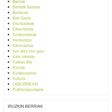
Berriak
Bertatik Bertara
Bertsoak
Beti Gazte
Ekintzaileak
Elkarrizketa
Erreportajeak
Hezkuntza
Informazioa
Irun atzo Irun gaur
Kale inkesta
Kalean Bai
Kirolak
Kolaborazioa
Kultura
LABURREAN
Publierreportajea
IRUZKIN BERRIAK