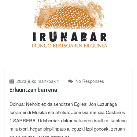
2023(e)ko martxoak 1
No Responses
Erlauntzan barrena
Doinua: Nehoiz ez da senditzen Egilea: Jon Luzuriaga
Iurramendi Musika eta ahotsa: Jone Garmendia Castaños
1 SARRERA: Udaberriak dakar naturaren iraultza: kantuan
mila txori, hegan pinpilinpauxa, eguzki izpi goxoak, zeruan
polen hautsa, loreen aroma no...