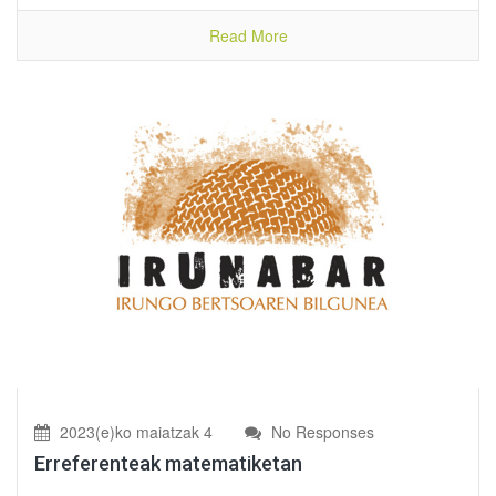
Read More
2023(e)ko maiatzak 4
No Responses
Erreferenteak matematiketan