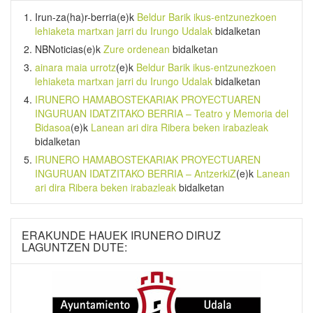
Irun-za(ha)r-berria
(e)k
Beldur Barik ikus-entzunezkoen
lehiaketa martxan jarri du Irungo Udalak
bidalketan
NBNoticias
(e)k
Zure ordenean
bidalketan
ainara maia urrotz
(e)k
Beldur Barik ikus-entzunezkoen
lehiaketa martxan jarri du Irungo Udalak
bidalketan
IRUNERO HAMABOSTEKARIAK PROYECTUAREN
INGURUAN IDATZITAKO BERRIA – Teatro y Memoria del
Bidasoa
(e)k
Lanean ari dira Ribera beken irabazleak
bidalketan
IRUNERO HAMABOSTEKARIAK PROYECTUAREN
INGURUAN IDATZITAKO BERRIA – AntzerkiZ
(e)k
Lanean
ari dira Ribera beken irabazleak
bidalketan
ERAKUNDE HAUEK IRUNERO DIRUZ
LAGUNTZEN DUTE: