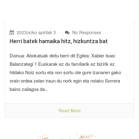
2023(e)ko apirilak 3
No Responses
Herri batek hamaika hitz, hizkuntza bat
Doinua: Abokatuak deitu berri dit Egilea: Xabier Isasi
Balanzategi 1 Euskarak ez du familiarik ez bizirik ez
hildako Noiz sortu eta non sortu ote gure izanaren gako
orain ordea zelan iraun du nork egin eta nolako Sorrera
baino zailagoa da...
Read More