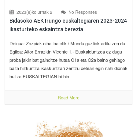
2023(e)ko urriak 2
No Responses
Bidasoko AEK Irungo euskaltegiaren 2023-2024
ikasturteko eskaintza berezia
Doinua: Zazpiak oihal batetik / Mundu guztiak aditutzen du
Egilea: Aitor Errazkin Vicente 1.- Euskalduntzea ez dugu
proba jakin bat gainditze hutsa C1a eta C2a baino gehiago
baita hizkuntza ikaskuntzari zentzu betean egin nahi dionak
bultza EUSKALTEGIAN bi-bia...
Read More