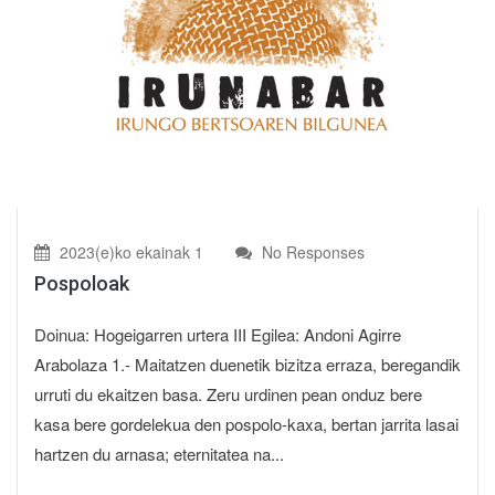
2023(e)ko ekainak 1
No Responses
Pospoloak
Doinua: Hogeigarren urtera III Egilea: Andoni Agirre
Arabolaza 1.- Maitatzen duenetik bizitza erraza, beregandik
urruti du ekaitzen basa. Zeru urdinen pean onduz bere
kasa bere gordelekua den pospolo-kaxa, bertan jarrita lasai
hartzen du arnasa; eternitatea na...