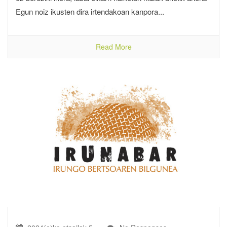
Egun noiz ikusten dira irtendakoan kanpora...
Read More