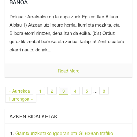
BANOA
Doinua : Arratsalde on ta aupa zuek Egilea: Iker Altuna
Albisu 1) Atzean utzi neure herria, iturri eta mezkita, eta
Bilbora etorri nintzen, dena izan da epika. (bis) Orduz
geroztik zenbat borroka eta zenbat kalapita! Zentro batera
ekarri naute, denak...
Read More
« Aurrekoa
1
2
3
4
5
…
8
Hurrengoa »
AZKEN BIDALKETAK
Gaintxurizketako igoeran eta GI-636an trafiko