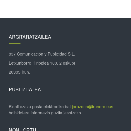
ARGITARATZAILEA
837 Comunicación y Publicidad S.L.
Letxunborro Hiribidea 100, 2 eskubi
20305 Irun.
PUBLIZITATEA
Bidali ezazu posta elektroniko bat
jarozena@irunero.eus
helbidetara informazio guztia jasotzeko.
NON LORTU