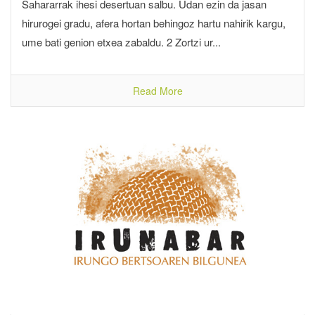
Sahararrak ihesi desertuan salbu. Udan ezin da jasan
hirurogei gradu, afera hortan behingoz hartu nahirik kargu,
ume bati genion etxea zabaldu. 2 Zortzi ur...
Read More