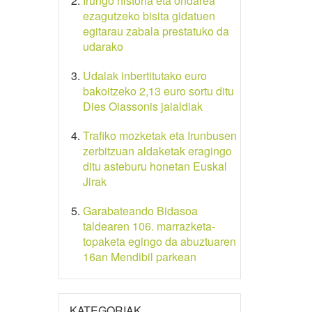
Irungo historia eta ondarea
ezagutzeko bisita gidatuen
egitarau zabala prestatuko da
udarako
Udalak inbertitutako euro
bakoitzeko 2,13 euro sortu ditu
Dies Oiassonis jaialdiak
Trafiko mozketak eta Irunbusen
zerbitzuan aldaketak eragingo
ditu asteburu honetan Euskal
Jirak
Garabateando Bidasoa
taldearen 106. marrazketa-
topaketa egingo da abuztuaren
16an Mendibil parkean
KATEGORIAK