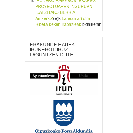
IRUNERO HAMABOSTEKARIAK
PROYECTUAREN INGURUAN
IDATZITAKO BERRIA –
AntzerkiZ
(e)k
Lanean ari dira
Ribera beken irabazleak
bidalketan
ERAKUNDE HAUEK
IRUNERO DIRUZ
LAGUNTZEN DUTE: