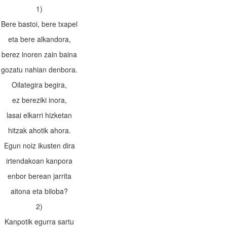
1)
Bere bastoi, bere txapel
eta bere alkandora,
berez inoren zain baina
gozatu nahian denbora.
Oilategira begira,
ez bereziki inora,
lasai elkarri hizketan
hitzak ahotik ahora.
Egun noiz ikusten dira
irtendakoan kanpora
enbor berean jarrita
aitona eta biloba?
2)
Kanpotik egurra sartu