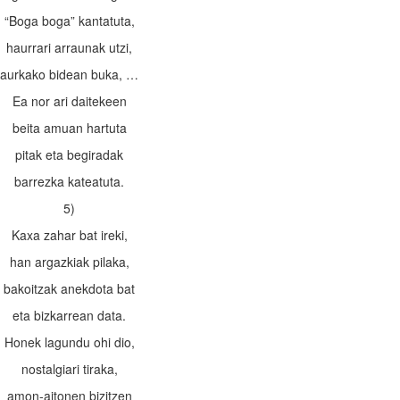
“Boga boga” kantatuta,
haurrari arraunak utzi,
aurkako bidean buka, …
Ea nor ari daitekeen
beita amuan hartuta
pitak eta begiradak
barrezka kateatuta.
5)
Kaxa zahar bat ireki,
han argazkiak pilaka,
bakoitzak anekdota bat
eta bizkarrean data.
Honek lagundu ohi dio,
nostalgiari tiraka,
amon-aitonen bizitzen