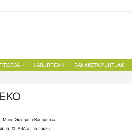
RTXIBOA
LABURREAN
BANAKETA PUNTUAK
ZEKO
a: Manu Goiogana Bengoetxea
inua: XILABAra jina nauzu