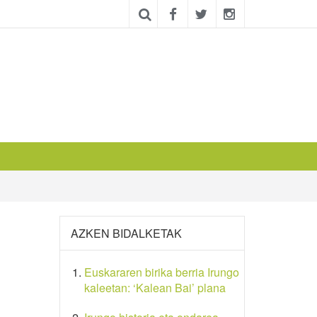
AZKEN BIDALKETAK
Euskararen birika berria Irungo
kaleetan: ‘Kalean Bai’ plana