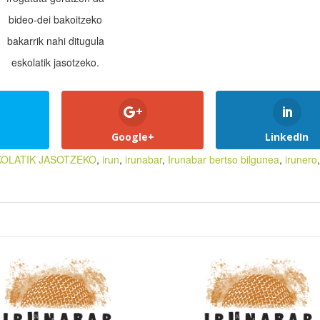
bideo-dei bakoitzeko
bakarrik nahi ditugula
eskolatik jasotzeko.
Google+
LinkedIn
KOLATIK JASOTZEKO
,
irun
,
irunabar
,
Irunabar bertso bilgunea
,
irunero
,