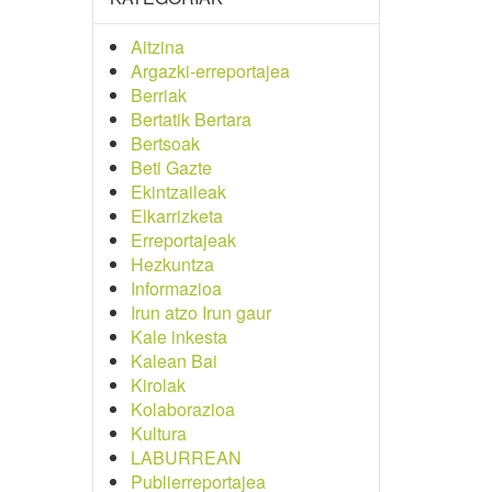
Aitzina
Argazki-erreportajea
Berriak
Bertatik Bertara
Bertsoak
Beti Gazte
Ekintzaileak
Elkarrizketa
Erreportajeak
Hezkuntza
Informazioa
Irun atzo Irun gaur
Kale inkesta
Kalean Bai
Kirolak
Kolaborazioa
Kultura
LABURREAN
Publierreportajea