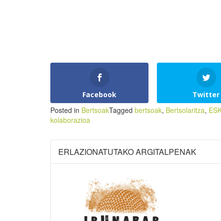
Facebook
Twitter
Posted in
Bertsoak
Tagged
bertsoak
,
Bertsolaritza
,
ES
kolaborazioa
ERLAZIONATUTAKO ARGITALPENAK