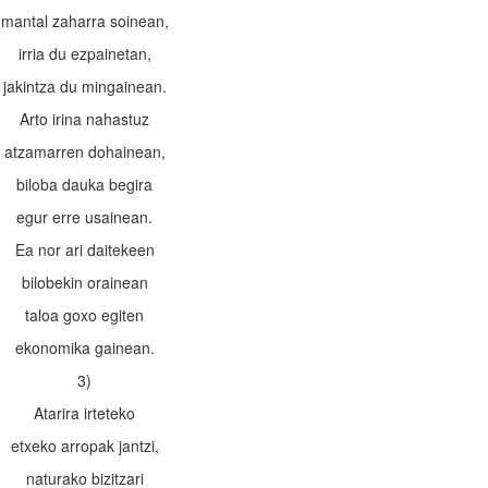
mantal zaharra soinean,
irria du ezpainetan,
jakintza du mingainean.
Arto irina nahastuz
atzamarren dohainean,
biloba dauka begira
egur erre usainean.
Ea nor ari daitekeen
bilobekin orainean
taloa goxo egiten
ekonomika gainean.
3)
Atarira irteteko
etxeko arropak jantzi,
naturako bizitzari