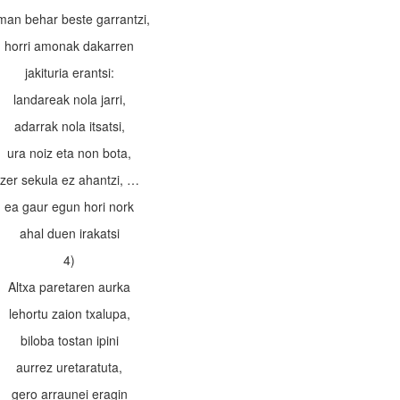
man behar beste garrantzi,
horri amonak dakarren
jakituria erantsi:
landareak nola jarri,
adarrak nola itsatsi,
ura noiz eta non bota,
zer sekula ez ahantzi, …
ea gaur egun hori nork
ahal duen irakatsi
4)
Altxa paretaren aurka
lehortu zaion txalupa,
biloba tostan ipini
aurrez uretaratuta,
gero arraunei eragin