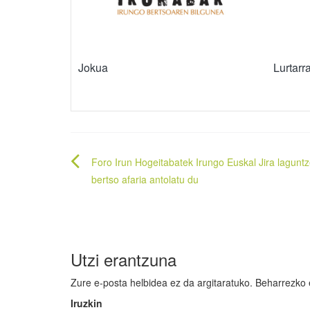
Jokua
Lurtarr
Bidalketetan
Foro Irun Hogeitabatek Irungo Euskal Jira lagunt
zehar
bertso afaria antolatu du
nabigatu
Utzi erantzuna
Zure e-posta helbidea ez da argitaratuko.
Beharrezko
Iruzkin