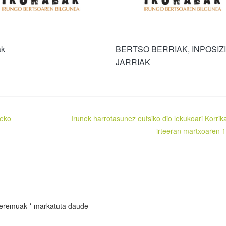
ak
BERTSO BERRIAK, INPOSIZI
JARRIAK
zeko
Irunek harrotasunez eutsiko dio lekukoari Korrik
irteeran martxoaren 
 eremuak
*
markatuta daude