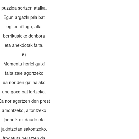
puzzlea sortzen atalka.
Egun argazki pila bat
egiten ditugu, alta
berrikusteko denbora
eta anekdotak falta.
6)
Momentu horiei gutxi
falta zaie agortzeko
ea nor den gai halako
une goxo bat lortzeko.
Ea nor agertzen den prest
amontzeko, aitontzeko
jadanik ez daude eta
jakintzetan sakontzeko,
frogatuta geratzen da