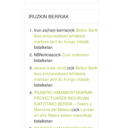
IRUZKIN BERRIAK
Irun-za(ha)r-berria
(e)k
Beldur Barik
ikus-entzunezkoen lehiaketa
martxan jarri du Irungo Udalak
bidalketan
NBNoticias
(e)k
Zure ordenean
bidalketan
ainara maia urrotz
(e)k
Beldur Barik
ikus-entzunezkoen lehiaketa
martxan jarri du Irungo Udalak
bidalketan
IRUNERO HAMABOSTEKARIAK
PROYECTUAREN INGURUAN
IDATZITAKO BERRIA – Teatro y
Memoria del Bidasoa
(e)k
Lanean
ari dira Ribera beken irabazleak
bidalketan