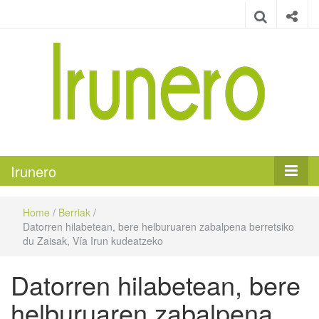
Irunero
Irungo euskarazko aldizkaria
Irunero
Home
/
Berriak
/
Datorren hilabetean, bere helburuaren zabalpena berretsiko
du Zaisak, Vía Irun kudeatzeko
Datorren hilabetean, bere
helburuaren zabalpena