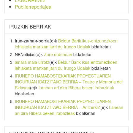
LABURREAN
Publierreportajea
IRUZKIN BERRIAK
Irun-za(ha)r-berria
(e)k
Beldur Barik ikus-entzunezkoen
lehiaketa martxan jarri du Irungo Udalak
bidalketan
NBNoticias
(e)k
Zure ordenean
bidalketan
ainara maia urrotz
(e)k
Beldur Barik ikus-entzunezkoen
lehiaketa martxan jarri du Irungo Udalak
bidalketan
IRUNERO HAMABOSTEKARIAK PROYECTUAREN
INGURUAN IDATZITAKO BERRIA – Teatro y Memoria del
Bidasoa
(e)k
Lanean ari dira Ribera beken irabazleak
bidalketan
IRUNERO HAMABOSTEKARIAK PROYECTUAREN
INGURUAN IDATZITAKO BERRIA – AntzerkiZ
(e)k
Lanean
ari dira Ribera beken irabazleak
bidalketan