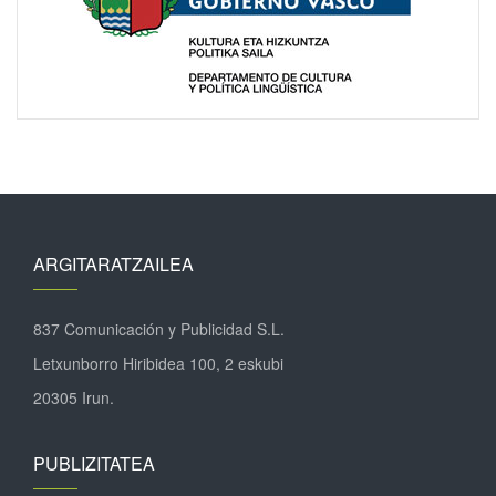
ARGITARATZAILEA
837 Comunicación y Publicidad S.L.
Letxunborro Hiribidea 100, 2 eskubi
20305 Irun.
PUBLIZITATEA