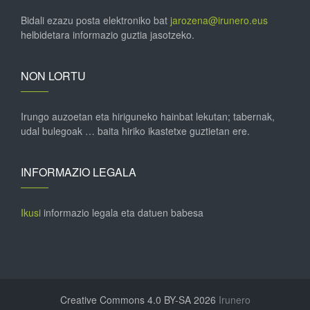
Bidali ezazu posta elektroniko bat
jarozena@irunero.eus
helbidetara informazio guztia jasotzeko.
NON LORTU
Irungo auzoetan eta hiriguneko hainbat lekutan; tabernak,
udal bulegoak … baita hiriko ikastetxe guztietan ere.
INFORMAZIO LEGALA
Ikusi
informazio legala eta datuen babesa
Creative Commons 4.0 BY-SA 2026
Irunero