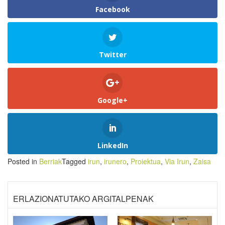
Facebook
Twitter
Google+
LinkedIn
Posted in
Berriak
Tagged
irun
,
irunero
,
Proiektua
,
Via Irun
,
Zaisa
ERLAZIONATUTAKO ARGITALPENAK