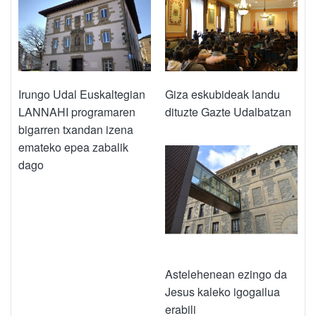
Irungo Udal Euskaltegian
Giza eskubideak landu
LANNAHI programaren
dituzte Gazte Udalbatzan
bigarren txandan izena
emateko epea zabalik
dago
Astelehenean ezingo da
Jesus kaleko igogailua
erabili