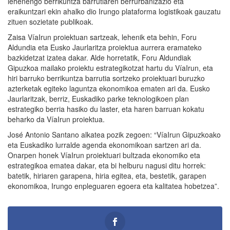
lehenengo berrikuntza barrutiaren berrurbanizazio eta
eraikuntzari ekin ahalko dio Irungo plataforma logistikoak gauzatu
zituen sozietate publikoak.
Zaisa VíaIrun proiektuan sartzeak, lehenik eta behin, Foru
Aldundia eta Eusko Jaurlaritza proiektua aurrera eramateko
bazkidetzat izatea dakar. Alde horretatik, Foru Aldundiak
Gipuzkoa mailako proiektu estrategikotzat hartu du VíaIrun, eta
hiri barruko berrikuntza barrutia sortzeko proiektuari buruzko
azterketak egiteko laguntza ekonomikoa ematen ari da. Eusko
Jaurlaritzak, berriz, Euskadiko parke teknologikoen plan
estrategiko berria hasiko du laster, eta haren barruan kokatu
beharko da VíaIrun proiektua.
José Antonio Santano alkatea pozik zegoen: “VíaIrun Gipuzkoako
eta Euskadiko lurralde agenda ekonomikoan sartzen ari da.
Onarpen honek VíaIrun proiektuari bultzada ekonomiko eta
estrategikoa ematea dakar, eta bi helburu nagusi ditu horrek:
batetik, hiriaren garapena, hiria egitea, eta, bestetik, garapen
ekonomikoa, Irungo enpleguaren egoera eta kalitatea hobetzea”.