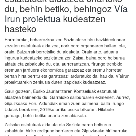
du, behin betiko, behingoz
Vía
Irun proiektua
kudeatzen
hasteko
Horretarako, beharrezkoa zen Sozietateko hiru bazkideek onar
zezaten estatutuak aldatzea, nork bere organoaren baitan, eta,
orain, Batzarrak berretsiko du aldaketa. Orain arte, aduana
ingurua kudeatzeko sozietatea zen Zaisa, baina bere helburua
aldatu eta zabalduko du, eta, aurrerantzean, “Irungo trenbide
eremuan jarduera ekonomikoa garatzeaz eta eremu horretan
bertan hiria berritu eta garatzeaz” arduratuko da; hau da, VíaIrun
proiektuarekin zerikusia duten izapideak kudeatzeaz.
Gaur goizean, Eusko Jaurlaritzaren Kontseiluak estatutuak
aldatzea baimendu du, Garraioko sailburuaren ekimenez. Aurrez,
Gipuzkoako Foru Aldundiak eman zuen baimena, baita Irungo
Udalak berak ere, 2019ko urriko osoko bilkuran. Hilabete
geroago, behin betiko onartu zen aldaketa.
Zaisako estatutuak aldatuta eta Sozietatearen helburua
zabalduta, hiriko erdigune berriaren eta Gipuzkoako hiri barruko