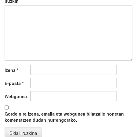
Iruzkin
Izena
*
E-posta
*
Webgunea
Gorde nire izena, emaila eta webgunea bilatzaile honetan
komentatzen dudan hurrengorako.