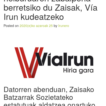
berretsiko du Zaisak, Vía
Irun kudeatzeko
Posted on
2020(e)ko azaroak 25
by
Irunero
Datorren abenduan, Zaisako
Batzarrak Sozietateko
estatutuak aldatzea onartuko