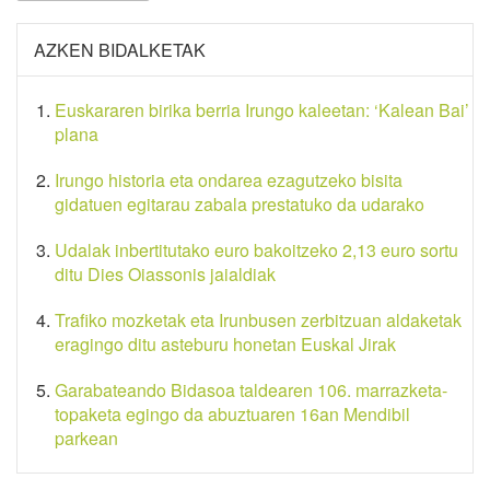
AZKEN BIDALKETAK
Euskararen birika berria Irungo kaleetan: ‘Kalean Bai’
plana
Irungo historia eta ondarea ezagutzeko bisita
gidatuen egitarau zabala prestatuko da udarako
Udalak inbertitutako euro bakoitzeko 2,13 euro sortu
ditu Dies Oiassonis jaialdiak
Trafiko mozketak eta Irunbusen zerbitzuan aldaketak
eragingo ditu asteburu honetan Euskal Jirak
Garabateando Bidasoa taldearen 106. marrazketa-
topaketa egingo da abuztuaren 16an Mendibil
parkean