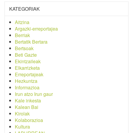
KATEGORIAK
Aitzina
Argazki-erreportajea
Berriak
Bertatik Bertara
Bertsoak
Beti Gazte
Ekintzaileak
Elkarrizketa
Erreportajeak
Hezkuntza
Informazioa
Irun atzo Irun gaur
Kale inkesta
Kalean Bai
Kirolak
Kolaborazioa
Kultura