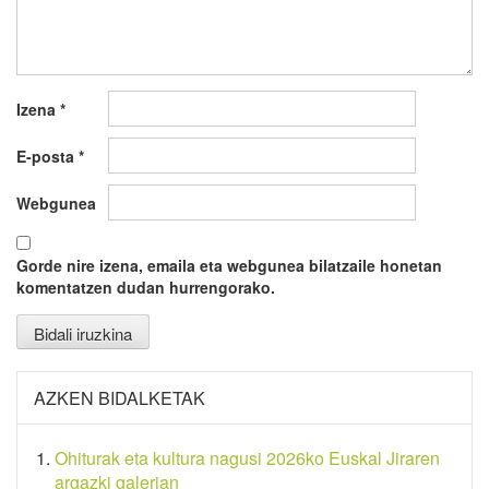
Izena
*
E-posta
*
Webgunea
Gorde nire izena, emaila eta webgunea bilatzaile honetan
komentatzen dudan hurrengorako.
AZKEN BIDALKETAK
Ohiturak eta kultura nagusi 2026ko Euskal Jiraren
argazki galerian