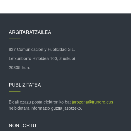
ARGITARATZAILEA
837 Comunicación y Publicidad S.L.
Letxunborro Hiribidea 100, 2 eskubi
20305 Irun.
PUBLIZITATEA
Bidali ezazu posta elektroniko bat
jarozena@irunero.eus
helbidetara informazio guztia jasotzeko.
NON LORTU