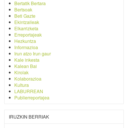
Bertatik Bertara
Bertsoak
Beti Gazte
Ekintzaileak
Elkarrizketa
Erreportajeak
Hezkuntza
Informazioa
Irun atzo Irun gaur
Kale inkesta
Kalean Bai
Kirolak
Kolaborazioa
Kultura
LABURREAN
Publierreportajea
IRUZKIN BERRIAK