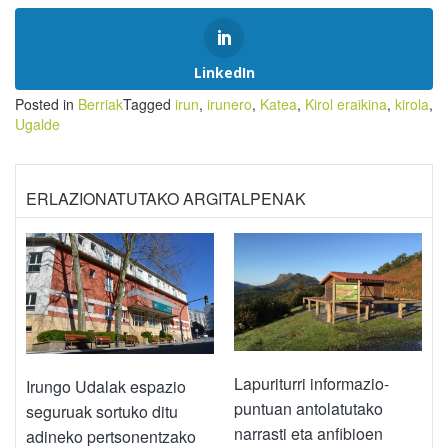
LinkedIn
Posted in
Berriak
Tagged
irun
,
irunero
,
Katea
,
Kirol eraikina
,
kirola
,
Ugalde
ERLAZIONATUTAKO ARGITALPENAK
Lapuriturri informazio-
Irungo Udalak espazio
puntuan antolatutako
seguruak sortuko ditu
narrasti eta anfibioen
adineko pertsonentzako