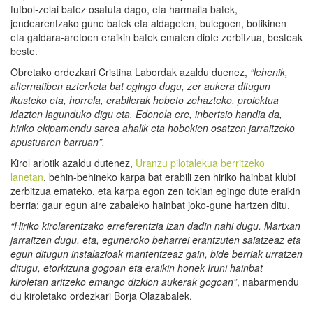
futbol-zelai batez osatuta dago, eta harmaila batek,
jendearentzako gune batek eta aldagelen, bulegoen, botikinen
eta galdara-aretoen eraikin batek ematen diote zerbitzua, besteak
beste.
Obretako ordezkari Cristina Labordak azaldu duenez,
“lehenik,
alternatiben azterketa bat egingo dugu, zer aukera ditugun
ikusteko eta, horrela, erabilerak hobeto zehazteko, proiektua
idazten lagunduko digu eta. Edonola ere, inbertsio handia da,
hiriko ekipamendu sarea ahalik eta hobekien osatzen jarraitzeko
apustuaren barruan”.
Kirol arlotik azaldu dutenez,
Uranzu pilotalekua berritzeko
lanetan
, behin-behineko karpa bat erabili zen hiriko hainbat klubi
zerbitzua emateko, eta karpa egon zen tokian egingo dute eraikin
berria; gaur egun aire zabaleko hainbat joko-gune hartzen ditu.
“Hiriko kirolarentzako erreferentzia izan dadin nahi dugu. Martxan
jarraitzen dugu, eta, eguneroko beharrei erantzuten saiatzeaz eta
egun ditugun instalazioak mantentzeaz gain, bide berriak urratzen
ditugu, etorkizuna gogoan eta eraikin honek Iruni hainbat
kiroletan aritzeko emango dizkion aukerak gogoan”
, nabarmendu
du kiroletako ordezkari Borja Olazabalek.