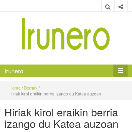
Irunero
Irungo euskarazko aldizkaria
Irunero
Home
/
Berriak
/
Hiriak kirol eraikin berria izango du Katea auzoan
Hiriak kirol eraikin berria
izango du Katea auzoan