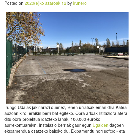
Posted on
2020(e)ko azaroak 12
by
Irunero
Irungo Udalak jakinarazi duenez, lehen urratsak eman dira Katea
auzoan kirol-eraikin berri bat egiteko. Obra arloak lizitaziora atera
ditu obra-proiektua idazteko lanak, 100.000 euroko
aurrekontuarekin. Instalazio berriak gaur egun
Ugalden
dagoen
ekipamendua osatzeko balioko du. Ekipamendu hori softbol- eta