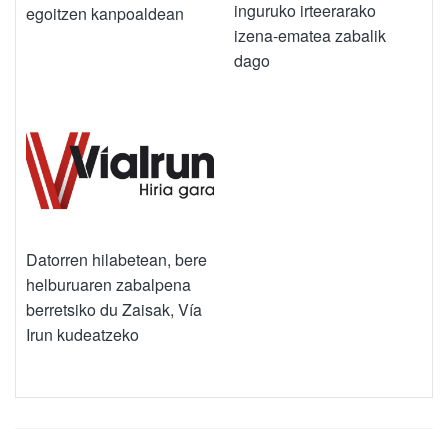
inguruko irteerarako
egoitzen kanpoaldean
izena-ematea zabalik
dago
Datorren hilabetean, bere
helburuaren zabalpena
berretsiko du Zaisak, Vía
Irun kudeatzeko