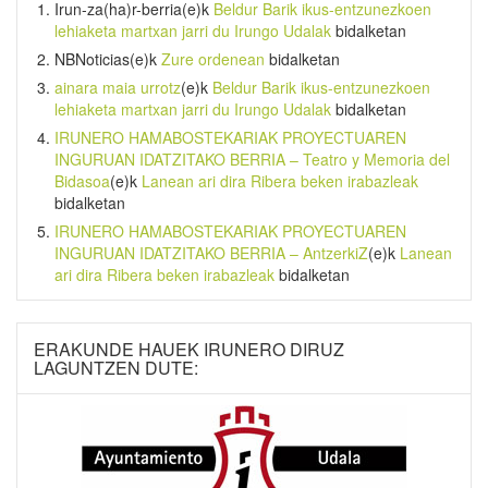
Irun-za(ha)r-berria
(e)k
Beldur Barik ikus-entzunezkoen
lehiaketa martxan jarri du Irungo Udalak
bidalketan
NBNoticias
(e)k
Zure ordenean
bidalketan
ainara maia urrotz
(e)k
Beldur Barik ikus-entzunezkoen
lehiaketa martxan jarri du Irungo Udalak
bidalketan
IRUNERO HAMABOSTEKARIAK PROYECTUAREN
INGURUAN IDATZITAKO BERRIA – Teatro y Memoria del
Bidasoa
(e)k
Lanean ari dira Ribera beken irabazleak
bidalketan
IRUNERO HAMABOSTEKARIAK PROYECTUAREN
INGURUAN IDATZITAKO BERRIA – AntzerkiZ
(e)k
Lanean
ari dira Ribera beken irabazleak
bidalketan
ERAKUNDE HAUEK IRUNERO DIRUZ
LAGUNTZEN DUTE: