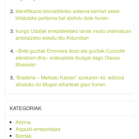
Identifikazio biometrikoko sistema berriari esker
bilatutako pertsona bat atxilotu dute Irunen
Irungo Udalak errepideetako lanak modu ordenatuan
antolatzeko eskatu dio Aldundiari
«Bide guztiak Erromara doaz eta guztiak Cuzcotik
ateratzen dira» erakusketa ikusgai dago Oiasso
Museoan
‘Braderie – Merkatu Kalean’ azokaren 40. edizioa
abiatuko du Mugan elkarteak gaur Irunen
KATEGORIAK
Aitzina
Argazki-erreportajea
Berriak