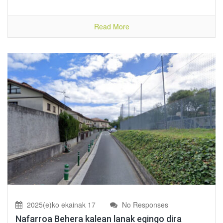
Read More
2025(e)ko ekainak 17
No Responses
Nafarroa Behera kalean lanak egingo dira