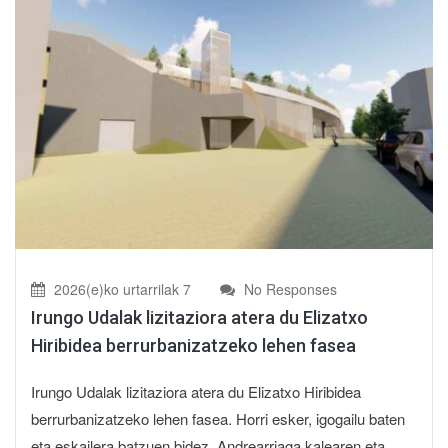
2026(e)ko urtarrilak 7
No Responses
Irungo Udalak lizitaziora atera du Elizatxo
Hiribidea berrurbanizatzeko lehen fasea
Irungo Udalak lizitaziora atera du Elizatxo Hiribidea
berrurbanizatzeko lehen fasea. Horri esker, igogailu baten
eta eskailera batzuen bidez, Andrearriaga kalearen eta