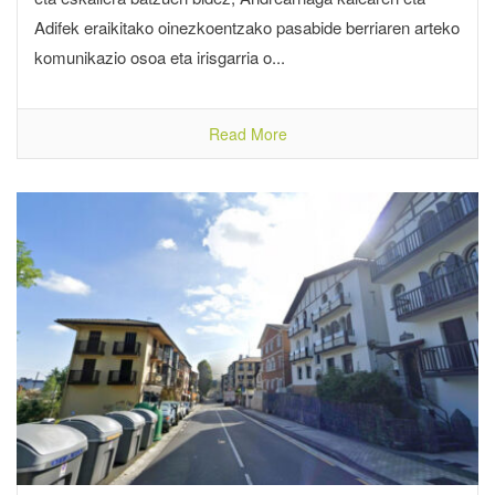
Adifek eraikitako oinezkoentzako pasabide berriaren arteko
komunikazio osoa eta irisgarria o...
Read More