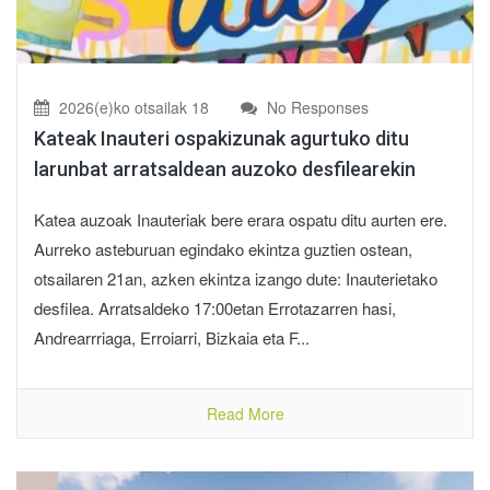
2026(e)ko otsailak 18
No Responses
Kateak Inauteri ospakizunak agurtuko ditu
larunbat arratsaldean auzoko desfilearekin
Katea auzoak Inauteriak bere erara ospatu ditu aurten ere.
Aurreko asteburuan egindako ekintza guztien ostean,
otsailaren 21an, azken ekintza izango dute: Inauterietako
desfilea. Arratsaldeko 17:00etan Errotazarren hasi,
Andrearrriaga, Erroiarri, Bizkaia eta F...
Read More