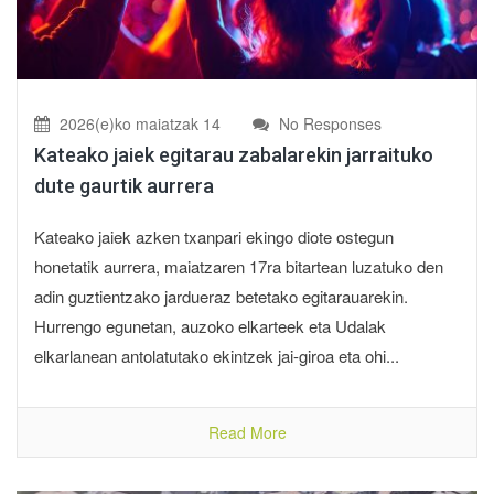
2026(e)ko maiatzak 14
No Responses
Kateako jaiek egitarau zabalarekin jarraituko
dute gaurtik aurrera
Kateako jaiek azken txanpari ekingo diote ostegun
honetatik aurrera, maiatzaren 17ra bitartean luzatuko den
adin guztientzako jardueraz betetako egitarauarekin.
Hurrengo egunetan, auzoko elkarteek eta Udalak
elkarlanean antolatutako ekintzek jai-giroa eta ohi...
Read More