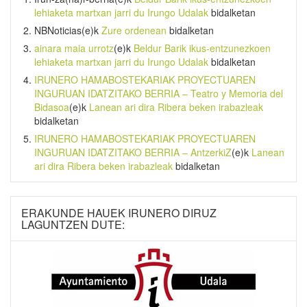
lehiaketa martxan jarri du Irungo Udalak
bidalketan
NBNoticias
(e)k
Zure ordenean
bidalketan
ainara maia urrotz
(e)k
Beldur Barik ikus-entzunezkoen
lehiaketa martxan jarri du Irungo Udalak
bidalketan
IRUNERO HAMABOSTEKARIAK PROYECTUAREN
INGURUAN IDATZITAKO BERRIA – Teatro y Memoria del
Bidasoa
(e)k
Lanean ari dira Ribera beken irabazleak
bidalketan
IRUNERO HAMABOSTEKARIAK PROYECTUAREN
INGURUAN IDATZITAKO BERRIA – AntzerkiZ
(e)k
Lanean
ari dira Ribera beken irabazleak
bidalketan
ERAKUNDE HAUEK IRUNERO DIRUZ
LAGUNTZEN DUTE: