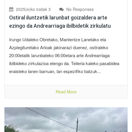
2025(e)ko irailak 3
No Responses
Ostiral iluntzetik larunbat goizaldera arte
ezingo da Andrearriaga ibilbidetik zirkulatu
Irungo Udaleko Obretako, Mantentze Lanetako eta
Azpiegituretako Arloak jakinarazi duenez, ostiraleko
20:00etatik larunbateko 06:00etara arte Andrearriaga
ibilbideko zirkulazioa etengo da. Teileria kaleko pasabidea
eraisteko lanen barruan, lan espezifiko batzuk...
Read More