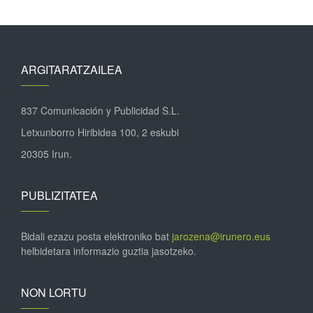
ARGITARATZAILEA
837 Comunicación y Publicidad S.L.
Letxunborro Hiribidea 100, 2 eskubi
20305 Irun.
PUBLIZITATEA
Bidali ezazu posta elektroniko bat
jarozena@irunero.eus
helbidetara informazio guztia jasotzeko.
NON LORTU