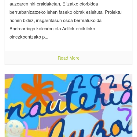
auzoaren hiri-eraldaketan, Elizatxo etorbidea
berrurbanizatzeko lehen faseko obrak esleituta. Proiektu
honen bidez, irisgarritasun osoa bermatuko da
Andrearriaga kalearen eta Adifek eraikitako
oinezkoentzako p...
Read More