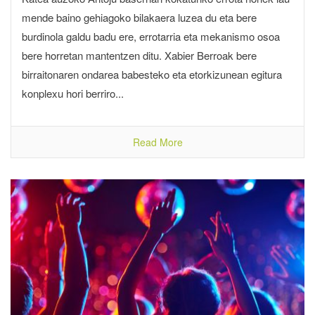
mende baino gehiagoko bilakaera luzea du eta bere
burdinola galdu badu ere, errotarria eta mekanismo osoa
bere horretan mantentzen ditu. Xabier Berroak bere
birraitonaren ondarea babesteko eta etorkizunean egitura
konplexu hori berriro...
Read More