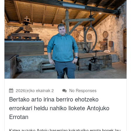
2026(e)ko ekainak 2
No Responses
Bertako arto irina berriro ehotzeko
erronkari heldu nahiko liokete Antojuko
Errotan
Katea auzoko Antoju baserrian kokaturiko errota honek lau