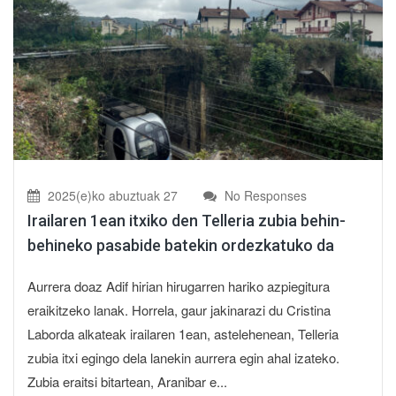
2025(e)ko abuztuak 27
No Responses
Irailaren 1ean itxiko den Telleria zubia behin-
behineko pasabide batekin ordezkatuko da
Aurrera doaz Adif hirian hirugarren hariko azpiegitura
eraikitzeko lanak. Horrela, gaur jakinarazi du Cristina
Laborda alkateak irailaren 1ean, astelehenean, Telleria
zubia itxi egingo dela lanekin aurrera egin ahal izateko.
Zubia eraitsi bitartean, Aranibar e...