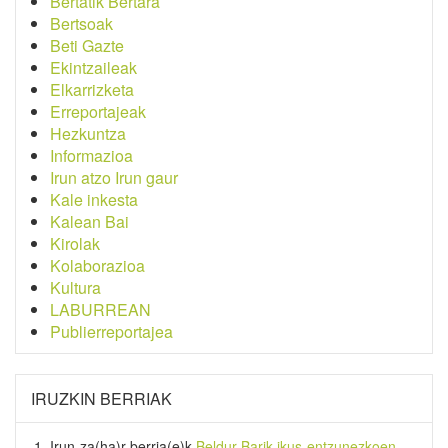
Bertatik Bertara
Bertsoak
Beti Gazte
Ekintzaileak
Elkarrizketa
Erreportajeak
Hezkuntza
Informazioa
Irun atzo Irun gaur
Kale inkesta
Kalean Bai
Kirolak
Kolaborazioa
Kultura
LABURREAN
Publierreportajea
IRUZKIN BERRIAK
Irun-za(ha)r-berria
(e)k
Beldur Barik ikus-entzunezkoen