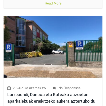
Read More
2024(e)ko azaroak 25
No Responses
Larreaundi, Dunboa eta Kateako auzoetan
aparkalekuak eraikitzeko aukera aztertuko du