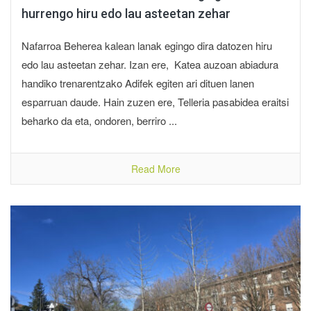
hurrengo hiru edo lau asteetan zehar
Nafarroa Beherea kalean lanak egingo dira datozen hiru
edo lau asteetan zehar. Izan ere, Katea auzoan abiadura
handiko trenarentzako Adifek egiten ari dituen lanen
esparruan daude. Hain zuzen ere, Telleria pasabidea eraitsi
beharko da eta, ondoren, berriro ...
Read More