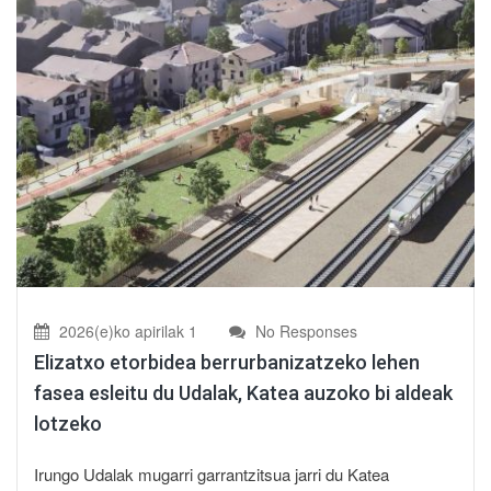
2026(e)ko apirilak 1
No Responses
Elizatxo etorbidea berrurbanizatzeko lehen
fasea esleitu du Udalak, Katea auzoko bi aldeak
lotzeko
Irungo Udalak mugarri garrantzitsua jarri du Katea