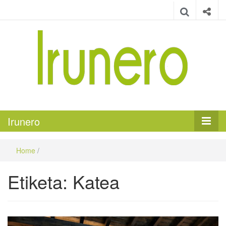
Irunero
Irungo euskarazko aldizkaria
Irunero
Home
/
Etiketa:
Katea