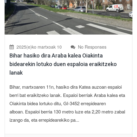
2025(e)ko martxoak 10
No Responses
Bihar hasiko dira Araba kalea Oiakinta
bidearekin lotuko duen espaloia eraikitzeko
lanak
Bihar, martxoaren 11n, hasiko dira Katea auzoan espaloi
berri bat eraikitzeko lanak. Espaloi berriak Araba kalea eta
Oiakinta bidea lortuko ditu, GI-3452 errepidearen
alboan. Espaloi berria 130 metro luze eta 2,20 metro zabal
izango da, eta errepidearekiko pa...