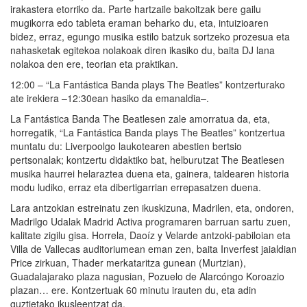
irakastera etorriko da. Parte hartzaile bakoitzak bere gailu
mugikorra edo tableta eraman beharko du, eta, intuizioaren
bidez, erraz, egungo musika estilo batzuk sortzeko prozesua eta
nahasketak egitekoa nolakoak diren ikasiko du, baita DJ lana
nolakoa den ere, teorian eta praktikan.
12:00 – “La Fantástica Banda plays The Beatles” kontzerturako
ate irekiera –12:30ean hasiko da emanaldia–.
La Fantástica Banda The Beatlesen zale amorratua da, eta,
horregatik, “La Fantástica Banda plays The Beatles” kontzertua
muntatu du: Liverpoolgo laukotearen abestien bertsio
pertsonalak; kontzertu didaktiko bat, helburutzat The Beatlesen
musika haurrei helaraztea duena eta, gainera, taldearen historia
modu ludiko, erraz eta dibertigarrian errepasatzen duena.
Lara antzokian estreinatu zen ikuskizuna, Madrilen, eta, ondoren,
Madrilgo Udalak Madrid Activa programaren barruan sartu zuen,
kalitate zigilu gisa. Horrela, Daoíz y Velarde antzoki-pabiloian eta
Villa de Vallecas auditoriumean eman zen, baita Inverfest jaialdian
Price zirkuan, Thader merkataritza gunean (Murtzian),
Guadalajarako plaza nagusian, Pozuelo de Alarcóngo Koroazio
plazan… ere. Kontzertuak 60 minutu irauten du, eta adin
guztietako ikusleentzat da.