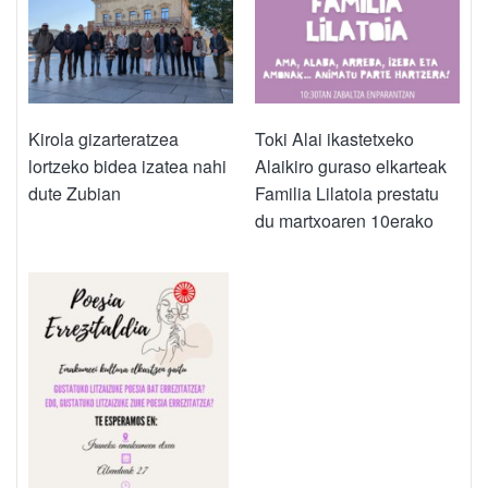
Kirola gizarteratzea
Toki Alai ikastetxeko
lortzeko bidea izatea nahi
Alaikiro guraso elkarteak
dute Zubian
Familia Lilatoia prestatu
du martxoaren 10erako