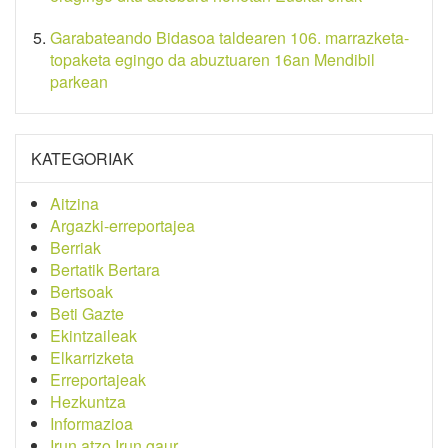
Garabateando Bidasoa taldearen 106. marrazketa-
topaketa egingo da abuztuaren 16an Mendibil
parkean
KATEGORIAK
Aitzina
Argazki-erreportajea
Berriak
Bertatik Bertara
Bertsoak
Beti Gazte
Ekintzaileak
Elkarrizketa
Erreportajeak
Hezkuntza
Informazioa
Irun atzo Irun gaur