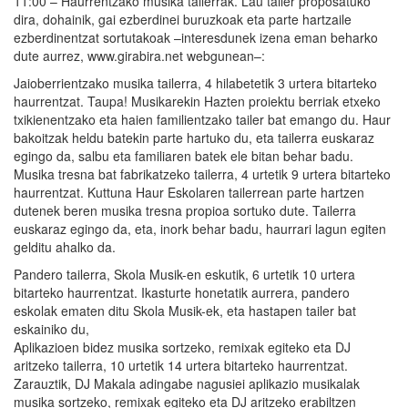
11:00 – Haurrentzako musika tailerrak. Lau tailer proposatuko
dira, dohainik, gai ezberdinei buruzkoak eta parte hartzaile
ezberdinentzat sortutakoak –interesdunek izena eman beharko
dute aurrez, www.girabira.net webgunean–:
Jaioberrientzako musika tailerra, 4 hilabetetik 3 urtera bitarteko
haurrentzat. Taupa! Musikarekin Hazten proiektu berriak etxeko
txikienentzako eta haien familientzako tailer bat emango du. Haur
bakoitzak heldu batekin parte hartuko du, eta tailerra euskaraz
egingo da, salbu eta familiaren batek ele bitan behar badu.
Musika tresna bat fabrikatzeko tailerra, 4 urtetik 9 urtera bitarteko
haurrentzat. Kuttuna Haur Eskolaren tailerrean parte hartzen
dutenek beren musika tresna propioa sortuko dute. Tailerra
euskaraz egingo da, eta, inork behar badu, haurrari lagun egiten
gelditu ahalko da.
Pandero tailerra, Skola Musik-en eskutik, 6 urtetik 10 urtera
bitarteko haurrentzat. Ikasturte honetatik aurrera, pandero
eskolak ematen ditu Skola Musik-ek, eta hastapen tailer bat
eskainiko du,
Aplikazioen bidez musika sortzeko, remixak egiteko eta DJ
aritzeko tailerra, 10 urtetik 14 urtera bitarteko haurrentzat.
Zarauztik, DJ Makala adingabe nagusiei aplikazio musikalak
musika sortzeko, remixak egiteko eta DJ aritzeko erabiltzen