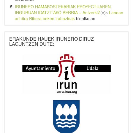
IRUNERO HAMABOSTEKARIAK PROYECTUAREN
INGURUAN IDATZITAKO BERRIA – AntzerkiZ
(e)k
Lanean
ari dira Ribera beken irabazleak
bidalketan
ERAKUNDE HAUEK IRUNERO DIRUZ
LAGUNTZEN DUTE: