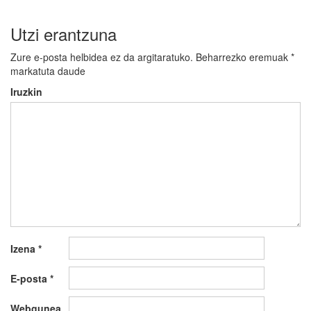
Utzi erantzuna
Zure e-posta helbidea ez da argitaratuko.
Beharrezko eremuak
*
markatuta daude
Iruzkin
Izena
*
E-posta
*
Webgunea