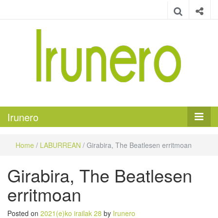
Irunero
Irungo euskarazko aldizkaria
Irunero
Home
/
LABURREAN
/
Girabira, The Beatlesen erritmoan
Girabira, The Beatlesen
erritmoan
Posted on
2021(e)ko irailak 28
by
Irunero