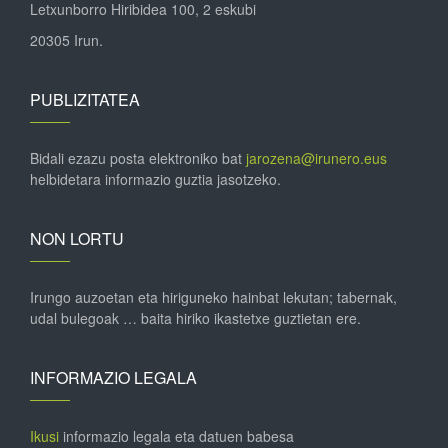
Letxunborro Hiribidea 100, 2 eskubi
20305 Irun.
PUBLIZITATEA
Bidali ezazu posta elektroniko bat
jarozena@irunero.eus
helbidetara informazio guztia jasotzeko.
NON LORTU
Irungo auzoetan eta hiriguneko hainbat lekutan; tabernak,
udal bulegoak … baita hiriko ikastetxe guztietan ere.
INFORMAZIO LEGALA
Ikusi
informazio legala eta datuen babesa