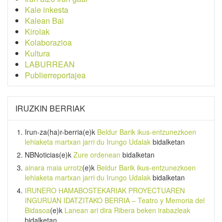
Kale inkesta
Kalean Bai
Kirolak
Kolaborazioa
Kultura
LABURREAN
Publierreportajea
IRUZKIN BERRIAK
Irun-za(ha)r-berria
(e)k
Beldur Barik ikus-entzunezkoen
lehiaketa martxan jarri du Irungo Udalak
bidalketan
NBNoticias
(e)k
Zure ordenean
bidalketan
ainara maia urrotz
(e)k
Beldur Barik ikus-entzunezkoen
lehiaketa martxan jarri du Irungo Udalak
bidalketan
IRUNERO HAMABOSTEKARIAK PROYECTUAREN
INGURUAN IDATZITAKO BERRIA – Teatro y Memoria del
Bidasoa
(e)k
Lanean ari dira Ribera beken irabazleak
bidalketan