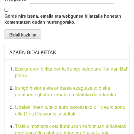
Gorde nire izena, emaila eta webgunea bilatzaile honetan
komentatzen dudan hurrengorako.
AZKEN BIDALKETAK
Euskararen birika berria Irungo kaleetan: ‘Kalean Bai’
plana
Irungo historia eta ondarea ezagutzeko bisita
gidatuen egitarau zabala prestatuko da udarako
Udalak inbertitutako euro bakoitzeko 2,13 euro sortu
ditu Dies Oiassonis jaialdiak
Trafiko mozketak eta Irunbusen zerbitzuan aldaketak
eragingo ditu asteburu honetan Euskal Jirak