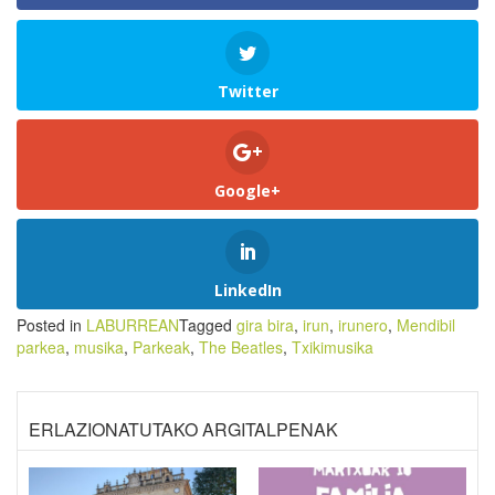
Twitter
Google+
LinkedIn
Posted in
LABURREAN
Tagged
gira bira
,
irun
,
irunero
,
Mendibil
parkea
,
musika
,
Parkeak
,
The Beatles
,
Txikimusika
ERLAZIONATUTAKO ARGITALPENAK