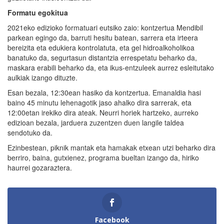
Formatu egokitua
2021eko edizioko formatuari eutsiko zaio: kontzertua Mendibil
parkean egingo da, barruti hesitu batean, sarrera eta irteera
bereizita eta edukiera kontrolatuta, eta gel hidroalkoholikoa
banatuko da, segurtasun distantzia errespetatu beharko da,
maskara erabili beharko da, eta ikus-entzuleek aurrez esleitutako
aulkiak izango dituzte.
Esan bezala, 12:30ean hasiko da kontzertua. Emanaldia hasi
baino 45 minutu lehenagotik jaso ahalko dira sarrerak, eta
12:00etan irekiko dira ateak. Neurri horiek hartzeko, aurreko
edizioan bezala, jarduera zuzentzen duen langile taldea
sendotuko da.
Ezinbestean, piknik mantak eta hamakak etxean utzi beharko dira
berriro, baina, gutxienez, programa bueltan izango da, hiriko
haurrei gozaraztera.
Facebook