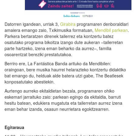
Datorren igandean, urriak 3,
Girabira
programaren denboraldiari
amaiera emango zaio, Txikimusika formatuan,
Mendibil parkean
.
Parkera bertaratzen direnek tailerrez eta kontzertu batez
osatutako programa bikoitza izango dute aukeran –tailerretan
parte hartzeko, izena eman beharko da aurrez–, familia
osoarentzat bereziki prestatutakoa.
Berriro ere, La Fantástica Banda arituko da Mendibilen:
oraingoan, bere musika haurrei helarazteko kontzertu didaktiko
bat emango du, helduak alde batera utzi gabe, The Beatlesek
konposatutako abestiekin.
Aurtengo aurreko ekitaldietan bezala, programaren ohiko
eskemari jarraituko zaio: parkean egingo da ekitaldia, barruti
hesitu batean, edukiera mugatuta eta tailerretan aurrez izena
eman behar izanda, osasun neurrietara egokitzearren.
Egitaraua