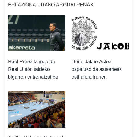
ERLAZIONATUTAKO ARGITALPENAK
Raúl Pérez izango da
Done Jakue Astea
Real Unión taldeko
ospatuko da asteartetik
bigarren entrenatzailea
ostiralera Irunen