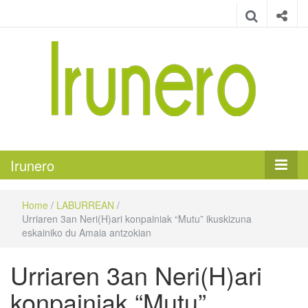
Irunero
Irungo euskarazko aldizkaria
Irunero
Home
/
LABURREAN
/
Urriaren 3an Neri(H)ari konpainiak “Mutu” ikuskizuna
eskainiko du Amaia antzokian
Urriaren 3an Neri(H)ari
konpainiak “Mutu”