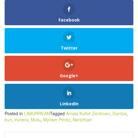
Facebook
Twitter
Google+
LinkedIn
Posted in
LABURREAN
Tagged
Amaia Kultur Zentroan
,
Dantza
,
irun
,
irunero
,
Mutu
,
Myriam Perez
,
Neri(H)ari