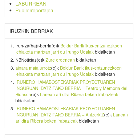
LABURREAN
Publierreportajea
IRUZKIN BERRIAK
Irun-za(ha)r-berria
(e)k
Beldur Barik ikus-entzunezkoen
lehiaketa martxan jarri du Irungo Udalak
bidalketan
NBNoticias
(e)k
Zure ordenean
bidalketan
ainara maia urrotz
(e)k
Beldur Barik ikus-entzunezkoen
lehiaketa martxan jarri du Irungo Udalak
bidalketan
IRUNERO HAMABOSTEKARIAK PROYECTUAREN
INGURUAN IDATZITAKO BERRIA – Teatro y Memoria del
Bidasoa
(e)k
Lanean ari dira Ribera beken irabazleak
bidalketan
IRUNERO HAMABOSTEKARIAK PROYECTUAREN
INGURUAN IDATZITAKO BERRIA – AntzerkiZ
(e)k
Lanean
ari dira Ribera beken irabazleak
bidalketan