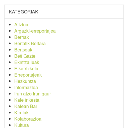
KATEGORIAK
Aitzina
Argazki-erreportajea
Berriak
Bertatik Bertara
Bertsoak
Beti Gazte
Ekintzaileak
Elkarrizketa
Erreportajeak
Hezkuntza
Informazioa
Irun atzo Irun gaur
Kale inkesta
Kalean Bai
Kirolak
Kolaborazioa
Kultura