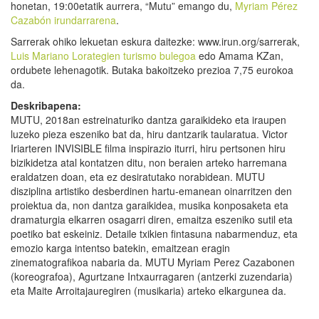
honetan, 19:00etatik aurrera, “Mutu” emango du,
Myriam Pérez
Cazabón
irundarrarena
.
Sarrerak ohiko lekuetan eskura daitezke: www.irun.org/sarrerak,
Luis Mariano Lorategien turismo bulegoa
edo Amama KZan,
ordubete lehenagotik. Butaka bakoitzeko prezioa 7,75 eurokoa
da.
Deskribapena:
MUTU, 2018an estreinaturiko dantza garaikideko eta iraupen
luzeko pieza eszeniko bat da, hiru dantzarik taularatua. Victor
Iriarteren INVISIBLE filma inspirazio iturri, hiru pertsonen hiru
bizikidetza atal kontatzen ditu, non beraien arteko harremana
eraldatzen doan, eta ez desiratutako norabidean. MUTU
disziplina artistiko desberdinen hartu-emanean oinarritzen den
proiektua da, non dantza garaikidea, musika konposaketa eta
dramaturgia elkarren osagarri diren, emaitza eszeniko sutil eta
poetiko bat eskeiniz. Detaile txikien fintasuna nabarmenduz, eta
emozio karga intentso batekin, emaitzean eragin
zinematografikoa nabaria da. MUTU Myriam Perez Cazabonen
(koreografoa), Agurtzane Intxaurragaren (antzerki zuzendaria)
eta Maite Arroitajauregiren (musikaria) arteko elkargunea da.