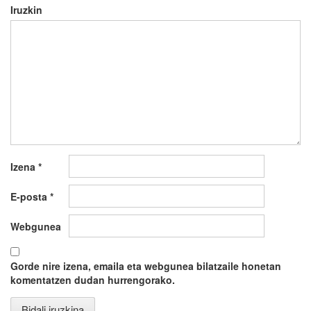
Iruzkin
Izena
*
E-posta
*
Webgunea
Gorde nire izena, emaila eta webgunea bilatzaile honetan
komentatzen dudan hurrengorako.