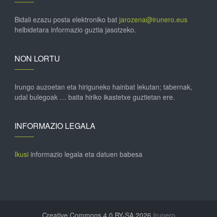
Bidali ezazu posta elektroniko bat
jarozena@irunero.eus
helbidetara informazio guztia jasotzeko.
NON LORTU
Irungo auzoetan eta hiriguneko hainbat lekutan; tabernak,
udal bulegoak … baita hiriko ikastetxe guztietan ere.
INFORMAZIO LEGALA
Ikusi
informazio legala eta datuen babesa
Creative Commons 4.0 BY-SA 2026
Irunero