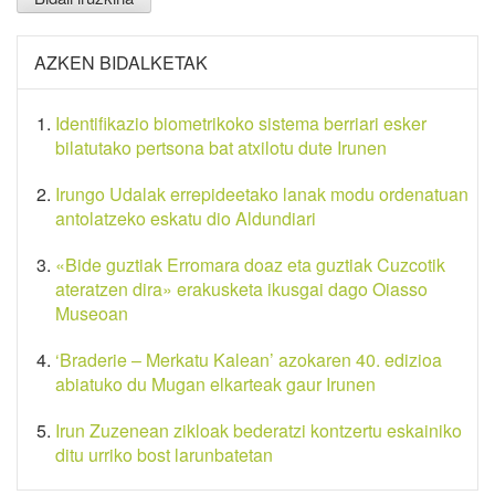
AZKEN BIDALKETAK
Identifikazio biometrikoko sistema berriari esker
bilatutako pertsona bat atxilotu dute Irunen
Irungo Udalak errepideetako lanak modu ordenatuan
antolatzeko eskatu dio Aldundiari
«Bide guztiak Erromara doaz eta guztiak Cuzcotik
ateratzen dira» erakusketa ikusgai dago Oiasso
Museoan
‘Braderie – Merkatu Kalean’ azokaren 40. edizioa
abiatuko du Mugan elkarteak gaur Irunen
Irun Zuzenean zikloak bederatzi kontzertu eskainiko
ditu urriko bost larunbatetan