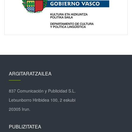
ARGITARATZAILEA
837 Comunicación y Publicidad S.L.
Letxunborro Hiribidea 100, 2 eskubi
20305 Irun.
PUBLIZITATEA