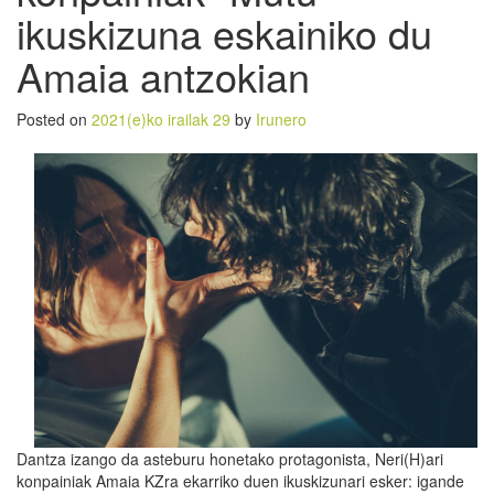
ikuskizuna eskainiko du
Amaia antzokian
Posted on
2021(e)ko irailak 29
by
Irunero
Dantza izango da asteburu honetako protagonista, Neri(H)ari
konpainiak Amaia KZra ekarriko duen ikuskizunari esker: igande