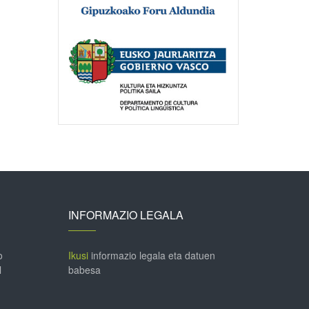
INFORMAZIO LEGALA
o
Ikusi
informazio legala eta datuen
l
babesa