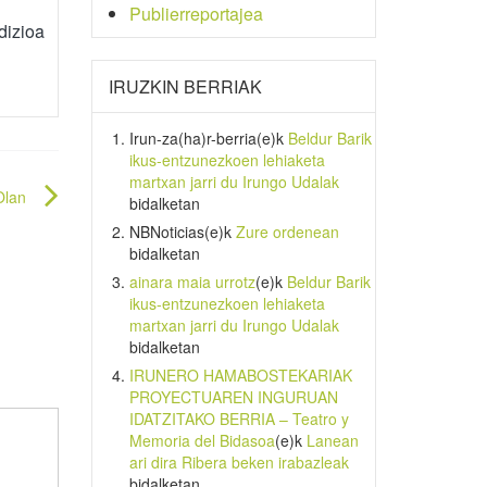
Publierreportajea
dizioa
IRUZKIN BERRIAK
Irun-za(ha)r-berria
(e)k
Beldur Barik
ikus-entzunezkoen lehiaketa
martxan jarri du Irungo Udalak
Olan
bidalketan
NBNoticias
(e)k
Zure ordenean
bidalketan
ainara maia urrotz
(e)k
Beldur Barik
ikus-entzunezkoen lehiaketa
martxan jarri du Irungo Udalak
bidalketan
IRUNERO HAMABOSTEKARIAK
PROYECTUAREN INGURUAN
IDATZITAKO BERRIA – Teatro y
Memoria del Bidasoa
(e)k
Lanean
ari dira Ribera beken irabazleak
bidalketan