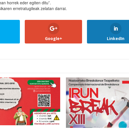
ean horrek eder egiten ditu”.
ikaren erretratugileak zelatan darrai.
Google+
LinkedIn