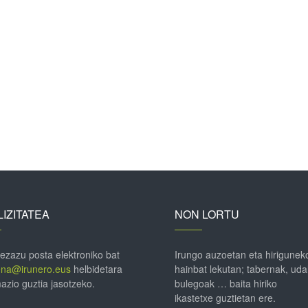
IZITATEA
NON LORTU
 ezazu posta elektroniko bat
Irungo auzoetan eta hirigunek
ena@irunero.eus
helbidetara
hainbat lekutan; tabernak, uda
azio guztia jasotzeko.
bulegoak … baita hiriko
ikastetxe guztietan ere.