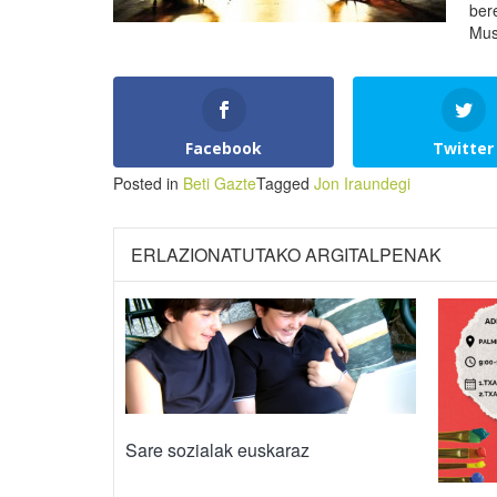
ber
Mus
Facebook
Twitter
Posted in
Beti Gazte
Tagged
Jon Iraundegi
ERLAZIONATUTAKO ARGITALPENAK
Sare sozialak euskaraz