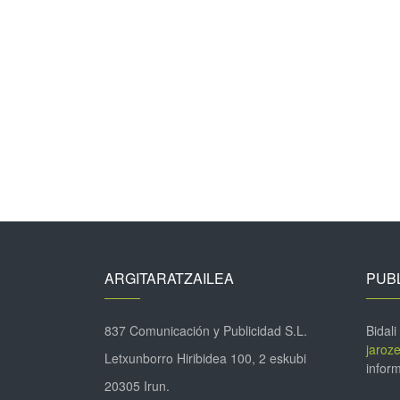
ARGITARATZAILEA
PUBL
837 Comunicación y Publicidad S.L.
Bidali
jaroz
Letxunborro Hiribidea 100, 2 eskubi
inform
20305 Irun.