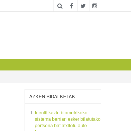
AZKEN BIDALKETAK
Identifikazio biometrikoko
sistema berriari esker bilatutako
pertsona bat atxilotu dute