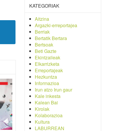
KATEGORIAK
Aitzina
Argazki-erreportajea
Berriak
Bertatik Bertara
Bertsoak
Beti Gazte
Ekintzaileak
Elkarrizketa
Erreportajeak
Hezkuntza
Informazioa
Irun atzo Irun gaur
Kale inkesta
Kalean Bai
Kirolak
Kolaborazioa
Kultura
LABURREAN