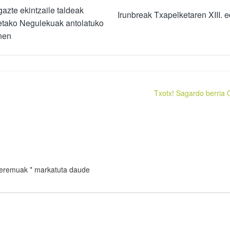
azte ekintzaile taldeak
Irunbreak Txapelketaren XIII. e
tako Negulekuak antolatuko
unen
Txotx! Sagardo berria 
 eremuak
*
markatuta daude