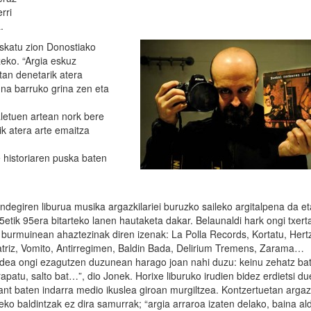
rri
.
skatu zion Donostiako
eko. “Argia eskuz
tan denetarik atera
una barruko grina zen eta
aletuen artean nork bere
ik atera arte emaitza
e historiaren puska baten
undegiren liburua musika argazkilariei buruzko saileko argitalpena da et
5etik 95era bitarteko lanen hautaketa dakar. Belaunaldi hark ongi txert
u burmuinean ahaztezinak diren izenak: La Polla Records, Kortatu, Hert
atriz, Vomito, Antirregimen, Baldin Bada, Delirium Tremens, Zarama…
ldea ongi ezagutzen duzunean harago joan nahi duzu: keinu zehatz ba
apatu, salto bat…”, dio Jonek. Horixe liburuko irudien bidez erdietsi d
tant baten indarra medio ikuslea giroan murgiltzea. Kontzertuetan argaz
eko baldintzak ez dira samurrak; “argia arraroa izaten delako, baina ald