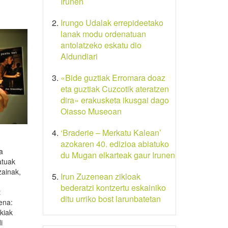
Irunen
Irungo Udalak errepideetako
lanak modu ordenatuan
antolatzeko eskatu dio
Aldundiari
«Bide guztiak Erromara doaz
eta guztiak Cuzcotik ateratzen
dira» erakusketa ikusgai dago
Oiasso Museoan
‘Braderie – Merkatu Kalean’
azokaren 40. edizioa abiatuko
a
du Mugan elkarteak gaur Irunen
atuak
zainak,
Irun Zuzenean zikloak
bederatzi kontzertu eskainiko
t
ditu urriko bost larunbatetan
uena:
kiak
i