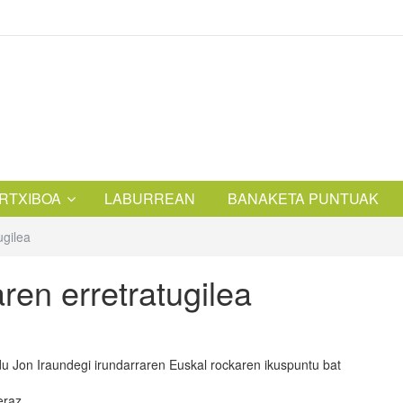
RTXIBOA
LABURREAN
BANAKETA PUNTUAK
ugilea
ren erretratugilea
u Jon Iraundegi irundarraren Euskal rockaren ikuspuntu bat
eraz