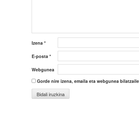
Izena
*
E-posta
*
Webgunea
Gorde nire izena, emaila eta webgunea bilatza