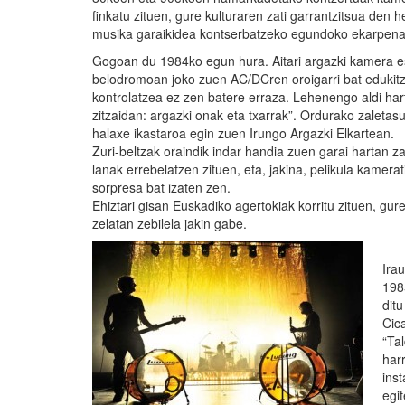
finkatu zituen, gure kulturaren zati garrantzitsua den he
musika garaikidea kontserbatzeko egundoko ekarpena
Gogoan du 1984ko egun hura. Aitari argazki kamera e
belodromoan joko zuen AC/DCren oroigarri bat edukitz
kontrolatzea ez zen batere erraza. Lehenengo aldi har
zitzaidan: argazki onak eta txarrak”. Ordurako zaletas
halaxe ikastaroa egin zuen Irungo Argazki Elkartean.
Zuri-beltzak oraindik indar handia zuen garai hartan z
lanak errebelatzen zituen, eta, jakina, pelikula kamerat
sorpresa bat izaten zen.
Ehiztari gisan Euskadiko agertokiak korritu zituen, gur
zelatan zebilela jakin gabe.
Ira
198
dit
Cic
“Ta
harr
ins
egit