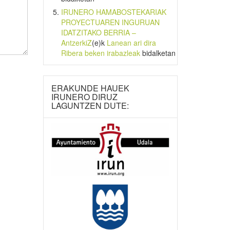
IRUNERO HAMABOSTEKARIAK
PROYECTUAREN INGURUAN
IDATZITAKO BERRIA –
AntzerkiZ
(e)k
Lanean ari dira
Ribera beken irabazleak
bidalketan
ERAKUNDE HAUEK
IRUNERO DIRUZ
LAGUNTZEN DUTE: